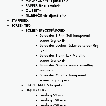
MÅLARDUK för oljemåleri
PAPPER för oljemåleri
OLJESET
TILLBEHÖR för oljemåleri
STAFFLIER
SCREENTEC
SCREENTRYCKSFÄRGER
Screentec T-Print Soft transparent
screenfärg textil
Screentec Ecoline täckande screenfärg
textil
Screentec T-print Lux Metallic
screenfärg textil
Screentec Graphic opak screenfärg
papper
Screentec Graphic transparent
screenfärg papper
STARTPAKET & färgset
LINOTRYCK
Linofärg 59 ml
Linofärg 150 ml
Linofärg 250 ml