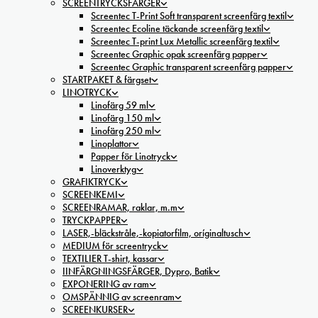
SCREENTRYCKSFÄRGER
Screentec T-Print Soft transparent screenfärg textil
Screentec Ecoline täckande screenfärg textil
Screentec T-print Lux Metallic screenfärg textil
Screentec Graphic opak screenfärg papper
Screentec Graphic transparent screenfärg papper
STARTPAKET & färgset
LINOTRYCK
Linofärg 59 ml
Linofärg 150 ml
Linofärg 250 ml
Linoplattor
Papper för Linotryck
Linoverktyg
GRAFIKTRYCK
SCREENKEMI
SCREENRAMAR, raklar, m.m
TRYCKPAPPER
LASER,-bläckstråle,-kopiatorfilm, oríginaltusch
MEDIUM för screentryck
TEXTILIER T-shirt, kassar
IINFÄRGNINGSFÄRGER, Dypro, Batik
EXPONERING av ram
OMSPÄNNIG av screenram
SCREENKURSER