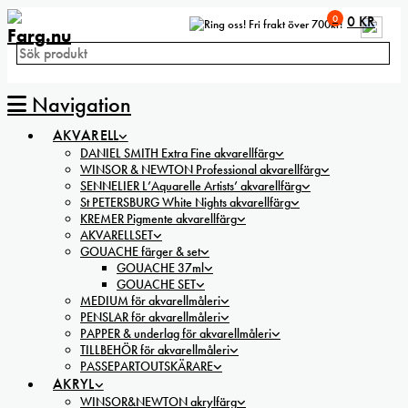
0
0
KR
Fri frakt över 700kr!
Navigation
AKVARELL
DANIEL SMITH Extra Fine akvarellfärg
WINSOR & NEWTON Professional akvarellfärg
SENNELIER L’Aquarelle Artists’ akvarellfärg
St PETERSBURG White Nights akvarellfärg
KREMER Pigmente akvarellfärg
AKVARELLSET
GOUACHE färger & set
GOUACHE 37ml
GOUACHE SET
MEDIUM för akvarellmåleri
PENSLAR för akvarellmåleri
PAPPER & underlag för akvarellmåleri
TILLBEHÖR för akvarellmåleri
PASSEPARTOUTSKÄRARE
AKRYL
WINSOR&NEWTON akrylfärg