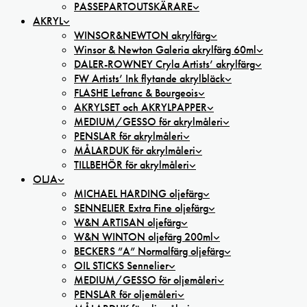
PASSEPARTOUTSKÄRARE
AKRYL
WINSOR&NEWTON akrylfärg
Winsor & Newton Galeria akrylfärg 60ml
DALER-ROWNEY Cryla Artists’ akrylfärg
FW Artists’ Ink flytande akrylbläck
FLASHE Lefranc & Bourgeois
AKRYLSET och AKRYLPAPPER
MEDIUM/GESSO för akrylmåleri
PENSLAR för akrylmåleri
MÅLARDUK för akrylmåleri
TILLBEHÖR för akrylmåleri
OLJA
MICHAEL HARDING oljefärg
SENNELIER Extra Fine oljefärg
W&N ARTISAN oljefärg
W&N WINTON oljefärg 200ml
BECKERS ”A” Normalfärg oljefärg
OIL STICKS Sennelier
MEDIUM/GESSO för oljemåleri
PENSLAR för oljemåleri