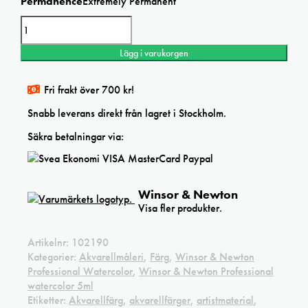
Permanence
Extremely Permanent
Winsor
&
Newton
Lägg i varukorgen
Cobalt
turquoise
watercolor
Fri frakt över 700 kr!
mängd
Snabb leverans direkt från lagret i Stockholm.
Säkra betalningar via:
Winsor & Newton
Visa fler produkter.
Artikelnr:
102190
Kategorier:
Akvarellmåleri
,
Färg
,
Winsor & Newton
Professional Watercolor
,
Winsor & Newton Professional
watercolor 5ml
Etiketter:
Akvarellfärg
,
akvarellfärger
,
artistmaterial
,