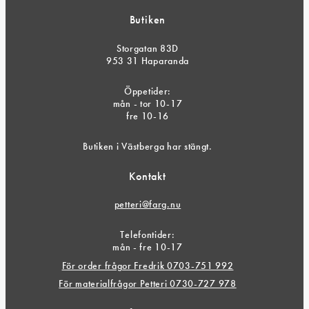
Butiken
Storgatan 83D
953 31 Haparanda
Öppetider:
mån - tor 10-17
fre 10-16
Butiken i Västberga har stängt.
Kontakt
petteri@farg.nu
Telefontider:
mån - fre 10-17
För order frågor Fredrik 0703-751 992
För materialfrågor Petteri 0730-727 978