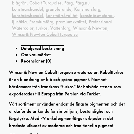
blågrön
,
Cobalt Turquoise
,
Färg
,
Färg.nu
konstnärshandel
,
granulerande
,
Konstnärsfärg
,
konstnärshandel
,
konstnärskvalitet
,
konstnärsmaterial
,
ljusäkta
,
Premiumfärg
,
premiumkvalitet
,
Professional
Watercolor
,
turkos
,
Vattenfärg
,
Winsor & Newton
,
Winsor& Newton Cobalt turquoise
Detaljerad beskrivning
Om varumärket
Recensioner (0)
Winsor & Newton Cobalt turquoise watercolor. Koboltturkos
är en blandning av blå och gröna pigment. Namnet
härstammar från franskans ”turkos” för halvädelstenen som
exporterades till Europa från Persien via Turkiet.
Vårt sortiment
använder endast de finaste
pigmenten
och det
är därför de är kända för sin briljans, beständighet och
färgstyrka. Med 79 enkelpigmentfärger erbjuder vi det
bredaste utbudet av moderna och traditionella pigment.