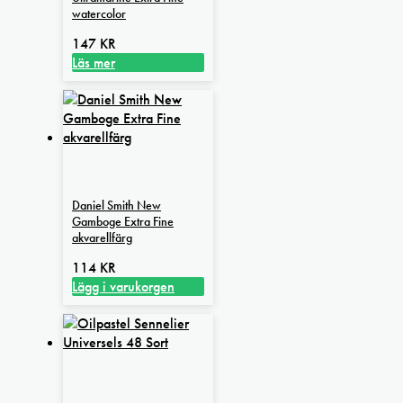
watercolor
147
KR
Läs mer
Daniel Smith New
Gamboge Extra Fine
akvarellfärg
114
KR
Lägg i varukorgen