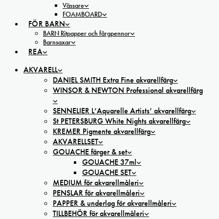
Vässare
FOAMBOARD
FÖR BARN
BARN Ritpapper och färgpennor
Barnsaxar
REA
AKVARELL
DANIEL SMITH Extra Fine akvarellfärg
WINSOR & NEWTON Professional akvarellfärg
SENNELIER L’Aquarelle Artists’ akvarellfärg
St PETERSBURG White Nights akvarellfärg
KREMER Pigmente akvarellfärg
AKVARELLSET
GOUACHE färger & set
GOUACHE 37ml
GOUACHE SET
MEDIUM för akvarellmåleri
PENSLAR för akvarellmåleri
PAPPER & underlag för akvarellmåleri
TILLBEHÖR för akvarellmåleri