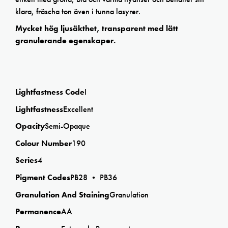
klara, fräscha ton även i tunna lasyrer.
Mycket hög ljusäkthet, transparent med lätt
granulerande egenskaper.
Lightfastness Code
I
Lightfastness
Excellent
Opacity
Semi-Opaque
Colour Number
190
Series
4
Pigment Codes
PB28 • PB36
Granulation And Staining
Granulation
Permanence
AA