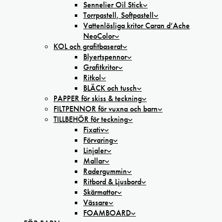
Sennelier Oil Stick
Torrpastell, Softpastell
Vattenlösliga kritor Caran d’Ache
NeoColor
KOL och grafitbaserat
Blyertspennor
Grafitkritor
Ritkol
BLÄCK och tusch
PAPPER för skiss & teckning
FILTPENNOR för vuxna och barn
TILLBEHÖR för teckning
Fixativ
Förvaring
Linjaler
Mallar
Radergummin
Ritbord & Ljusbord
Skärmattor
Vässare
FOAMBOARD