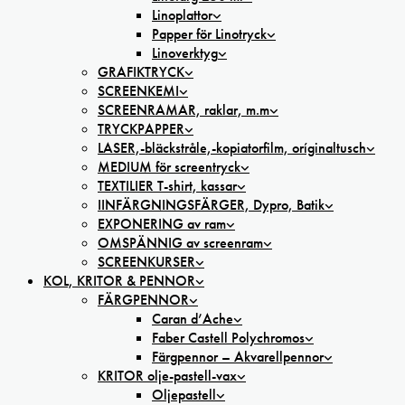
Linoplattor
Papper för Linotryck
Linoverktyg
GRAFIKTRYCK
SCREENKEMI
SCREENRAMAR, raklar, m.m
TRYCKPAPPER
LASER,-bläckstråle,-kopiatorfilm, oríginaltusch
MEDIUM för screentryck
TEXTILIER T-shirt, kassar
IINFÄRGNINGSFÄRGER, Dypro, Batik
EXPONERING av ram
OMSPÄNNIG av screenram
SCREENKURSER
KOL, KRITOR & PENNOR
FÄRGPENNOR
Caran d’Ache
Faber Castell Polychromos
Färgpennor – Akvarellpennor
KRITOR olje-pastell-vax
Oljepastell