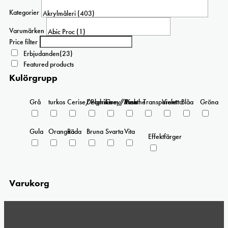
Kategorier
Varumärken
Price filter
Erbjudanden
(23)
Featured products
Kulörgrupp
Grå
turkos
Cerise/Paprika
Delphinium/Menthe
Grey/Pink
Rosa
Transparent
Violetta
Blåa
Gröna
Gula
Orangea
Röda
Bruna
Svarta
Vita
Effektfärger
Varukorg