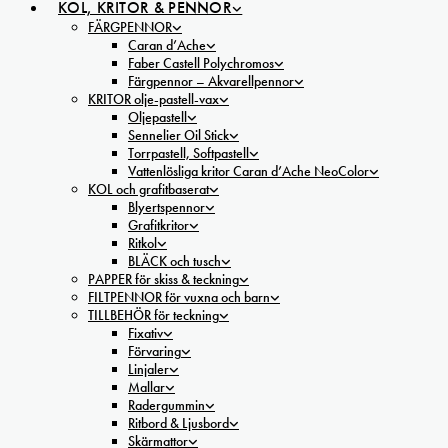
KOL, KRITOR & PENNOR
FÄRGPENNOR
Caran d’Ache
Faber Castell Polychromos
Färgpennor – Akvarellpennor
KRITOR olje-pastell-vax
Oljepastell
Sennelier Oil Stick
Torrpastell, Softpastell
Vattenlösliga kritor Caran d’Ache NeoColor
KOL och grafitbaserat
Blyertspennor
Grafitkritor
Ritkol
BLÄCK och tusch
PAPPER för skiss & teckning
FILTPENNOR för vuxna och barn
TILLBEHÖR för teckning
Fixativ
Förvaring
Linjaler
Mallar
Radergummin
Ritbord & Ljusbord
Skärmattor