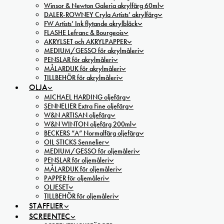
Winsor & Newton Galeria akrylfärg 60ml
DALER-ROWNEY Cryla Artists’ akrylfärg
FW Artists’ Ink flytande akrylbläck
FLASHE Lefranc & Bourgeois
AKRYLSET och AKRYLPAPPER
MEDIUM/GESSO för akrylmåleri
PENSLAR för akrylmåleri
MÅLARDUK för akrylmåleri
TILLBEHÖR för akrylmåleri
OLJA
MICHAEL HARDING oljefärg
SENNELIER Extra Fine oljefärg
W&N ARTISAN oljefärg
W&N WINTON oljefärg 200ml
BECKERS ”A” Normalfärg oljefärg
OIL STICKS Sennelier
MEDIUM/GESSO för oljemåleri
PENSLAR för oljemåleri
MÅLARDUK för oljemåleri
PAPPER för oljemåleri
OLJESET
TILLBEHÖR för oljemåleri
STAFFLIER
SCREENTEC