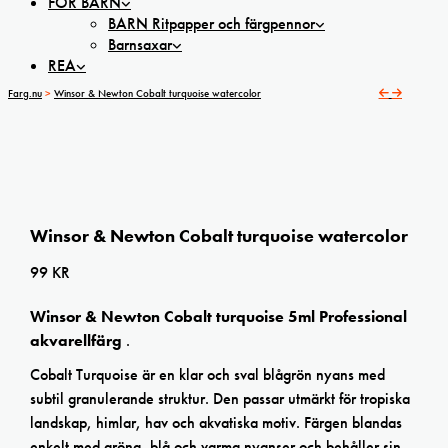
FÖR BARN
BARN Ritpapper och färgpennor
Barnsaxar
REA
Farg.nu
>
Winsor & Newton Cobalt turquoise watercolor
Winsor & Newton Cobalt turquoise watercolor
99
KR
Winsor & Newton Cobalt turquoise 5ml Professional
akvarellfärg
.
Cobalt Turquoise är en klar och sval blågrön nyans med
subtil granulerande struktur. Den passar utmärkt för tropiska
landskap, himlar, hav och akvatiska motiv. Färgen blandas
enkelt med gröna, blå och varma nyanser och behåller sin