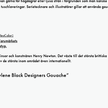
an gärna för högdagrar eller ljusa strån i förgrunden som man kanske 
 tuschlaveringar. Serietecknare och illustratörer gillar att använda go
 NeoColor
r och konstnären Henry Newton. Det växte till det största brittiska
av de största inom området även internationellt.
rylene Black Designers Gouache”