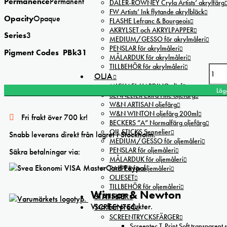
Permanence
Permanent
DALER-ROWNEY Cryla Artists’ akrylfärg
FW Artists’ Ink flytande akrylbläck
Opacity
Opaque
FLASHE Lefranc & Bourgeois
AKRYLSET och AKRYLPAPPER
Series
3
MEDIUM/GESSO för akrylmåleri
PENSLAR för akrylmåleri
Pigment Codes PBk31
MÅLARDUK för akrylmåleri
TILLBEHÖR för akrylmåleri
Winsor & Newton Perylene Black Designers Gouache mängd
OLJA
MICHAEL HARDING oljefärg
Läg
SENNELIER Extra Fine oljefärg
W&N ARTISAN oljefärg
W&N WINTON oljefärg 200ml
Fri frakt över 700 kr!
BECKERS ”A” Normalfärg oljefärg
OIL STICKS Sennelier
Snabb leverans direkt från lagret i Stockholm.
MEDIUM/GESSO för oljemåleri
PENSLAR för oljemåleri
Säkra betalningar via:
MÅLARDUK för oljemåleri
PAPPER för oljemåleri
OLJESET
TILLBEHÖR för oljemåleri
Winsor & Newton
STAFFLIER
Visa fler produkter.
SCREENTEC
SCREENTRYCKSFÄRGER
Screentec T-Print Soft transparent s