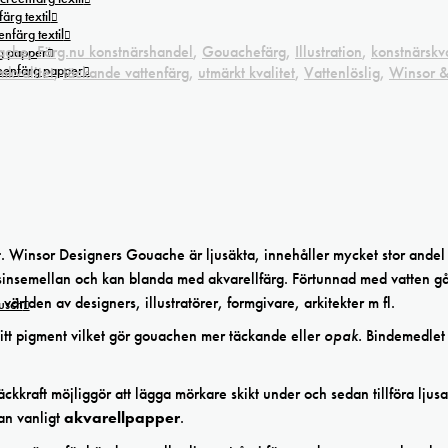
ärg textil
nfärg textil
ache
,
Färg.nu konstnärshandel
,
Gouachefärg
,
Illustration
,
konstnärskva
g papper
reenfärg papper
mkvalitet
,
täckande vattenfärg
,
utmärkt kvalitet
,
Vattenlöslig
,
Winsor 
 Winsor Designers Gouache är ljusäkta, innehåller mycket stor andel
sinsemellan och kan blanda med akvarellfärg. Förtunnad med vatten gå
rlden av designers, illustratörer, formgivare, arkitekter m fl.
tusch
vitt pigment vilket gör gouachen mer täckande eller
opak.
Bindemedlet 
aft möjliggör att lägga mörkare skikt under och sedan tillföra ljusa
an vanligt
akvarellpapper
.