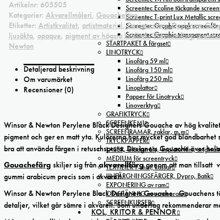
Artikelnr:
605505
Screentec Ecoline täckande screenf
Kategorier:
Akvarellmåleri
,
Gouachefärg
Screentec T-print Lux Metallic scree
Etiketter:
Artistkvalitet
,
artistmaterial
,
Designerfärg
,
Designers Gou
Screentec Graphic opak screenfär
Screentec Graphic transparent sc
ljusäkta
,
opaque
,
pigment av högsta kvalitet.
,
Premiumfärg
,
premiu
STARTPAKET & färgset
Newton
LINOTRYCK
Linofärg 59 ml
Detaljerad beskrivning
Linofärg 150 ml
Linofärg 250 ml
Om varumärket
Linoplattor
Recensioner (0)
Papper för Linotryck
Linoverktyg
GRAFIKTRYCK
SCREENKEMI
Winsor & Newton Perylene Black Designers Gouache av hög kvalitet.
SCREENRAMAR, raklar, m.m
pigment och ger en matt yta. Kulörerna har mycket god blandbarhet 
TRYCKPAPPER
bra att använda färgen i retuschspruta. Designers Gouache över hela vä
LASER,-bläckstråle,-kopiatorfilm, oríginal
MEDIUM för screentryck
Gouachefärg
skiljer sig från
akvarellfärg
genom att man tillsatt 
TEXTILIER T-shirt, kassar
IINFÄRGNINGSFÄRGER, Dypro, Batik
gummi arabicum precis som i akvarell.
EXPONERING av ram
Winsor & Newton Perylene Black Designers Gouache. Gouachens täckkr
OMSPÄNNIG av screenram
SCREENKURSER
detaljer, vilket går sämre i akvarell. Som underlag rekommenderar m
KOL, KRITOR & PENNOR