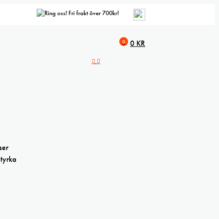
Fri frakt över 700kr!
0
0
KR
ser
styrka