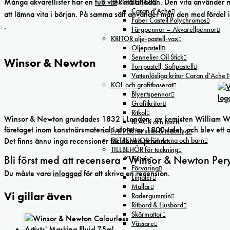
Många akvarellister har en
tub vitt
i målarlådan. Den vita använder m
FÄRGPENNOR
Caran d’Ache
att lämna vita i början. På samma sätt använder man den med fördel i
Faber Castell Polychromos
.
Färgpennor – Akvarellpennor
KRITOR olje-pastell-vax
Oljepastell
Sennelier Oil Stick
Winsor & Newton
Torrpastell, Softpastell
Vattenlösliga kritor Caran d’Ache
KOL och grafitbaserat
Blyertspennor
Grafitkritor
Ritkol
Winsor & Newton grundades 1832 i London, av kemisten William Winso
BLÄCK och tusch
företaget inom konstnärsmaterial i slutet av 1800-talet, och blev ett 
PAPPER för skiss & teckning
FILTPENNOR för vuxna och barn
Det finns ännu inga recensioner för denna produkt.
TILLBEHÖR för teckning
Bli först med att recensera ”Winsor & Newton Pe
Fixativ
Förvaring
Du måste vara
inloggad
för att skriva en recension.
Linjaler
Mallar
Vi gillar även
Radergummin
Ritbord & Ljusbord
Skärmattor
Vässare