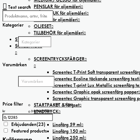
PENSLAR för oljemåleri
Text search
MÅLARDUK för oljemåleri
PAPPER för oljemåleri
Kategorier
OLJESET
TILLBEHÖR för oljemåleri
STAFFLIER
SCREENTEC
SCREENTRYCKSFÄRGER
Varumärken
Screentec T-Print Soft transparent screenfärg
Screentec Ecoline täckande screenfärg texti
Screentec T-print Lux Metallic screenfärg tex
Screentec Graphic opak screenfärg papper
Screentec Graphic transparent screenfärg 
Price filter
STARTPAKET & färgset
0 kr
12 285
LINOTRYCK
kr
3 071
0
6 143
9 214
12 285
Erbjudanden
(23)
Linofärg 59 ml
Featured products
Linofärg 150 ml
Linofärg 250 ml
Kulörgrupp