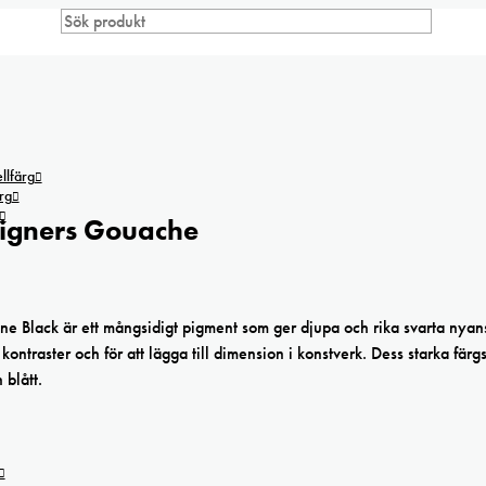
lfärg
rg
signers Gouache
ne Black är ett mångsidigt pigment som ger djupa och rika svarta nyan
kontraster och för att lägga till dimension i konstverk. Dess starka färg
 blått.