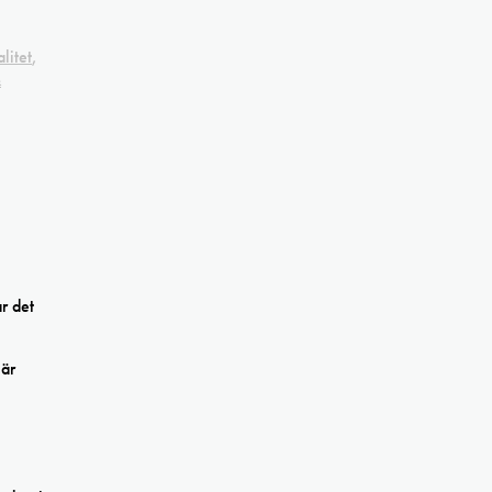
litet
,
&
r det
är