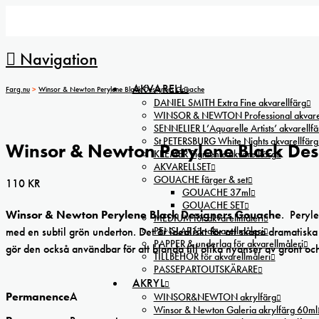
Navigation
AKVARELL
Farg.nu
>
Winsor & Newton Perylene Black Designers Gouache
DANIEL SMITH Extra Fine akvarellfärg
WINSOR & NEWTON Professional akvarel
SENNELIER L’Aquarelle Artists’ akvarellfä
St PETERSBURG White Nights akvarellfärg
Winsor & Newton Perylene Black De
KREMER Pigmente akvarellfärg
AKVARELLSET
GOUACHE färger & set
110
KR
GOUACHE 37ml
GOUACHE SET
Winsor & Newton Perylene Black Designers Gouache
. Peryle
MEDIUM för akvarellmåleri
PENSLAR för akvarellmåleri
med en subtil grön underton. Det är idealiskt för att skapa dramatiska 
PAPPER & underlag för akvarellmåleri
gör den också användbar för att blanda till olika nyanser av grönt och
TILLBEHÖR för akvarellmåleri
PASSEPARTOUTSKÄRARE
AKRYL
Permanence
A
WINSOR&NEWTON akrylfärg
Winsor & Newton Galeria akrylfärg 60ml