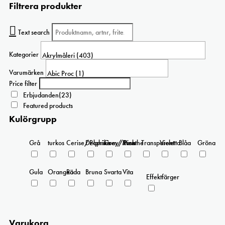
Filtrera produkter
har
flera
varianter.
Text search
De
olika
Kategorier
alternativen
kan
Varumärken
väljas
Price filter
på
Erbjudanden
(23)
produktsidan
Featured products
Kulörgrupp
Grå
turkos
Cerise/Paprika
Delphinium/Menthe
Grey/Pink
Rosa
Transparent
Violetta
Blåa
Gröna
Gula
Orangea
Röda
Bruna
Svarta
Vita
Effektfärger
Varukorg