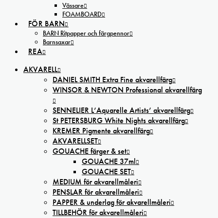
Vässare
FOAMBOARD
FÖR BARN
BARN Ritpapper och färgpennor
Barnsaxar
REA
AKVARELL
DANIEL SMITH Extra Fine akvarellfärg
WINSOR & NEWTON Professional akvarellfärg
SENNELIER L’Aquarelle Artists’ akvarellfärg
St PETERSBURG White Nights akvarellfärg
KREMER Pigmente akvarellfärg
AKVARELLSET
GOUACHE färger & set
GOUACHE 37ml
GOUACHE SET
MEDIUM för akvarellmåleri
PENSLAR för akvarellmåleri
PAPPER & underlag för akvarellmåleri
TILLBEHÖR för akvarellmåleri