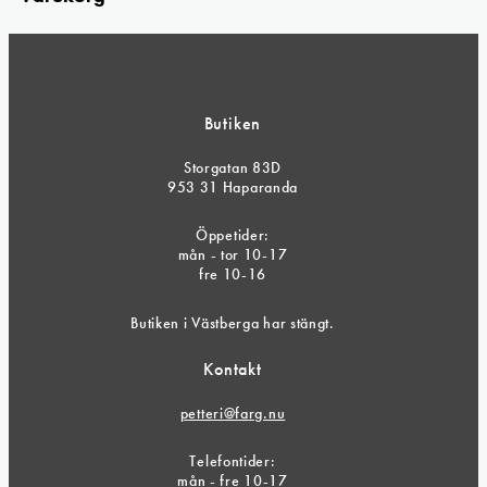
Butiken
Storgatan 83D
953 31 Haparanda
Öppetider:
mån - tor 10-17
fre 10-16
Butiken i Västberga har stängt.
Kontakt
petteri@farg.nu
Telefontider:
mån - fre 10-17