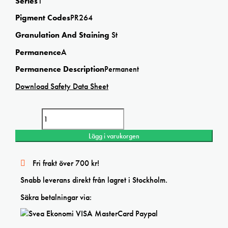
Series
1
Pigment Codes
PR264
Granulation And Staining
St
Permanence
A
Permanence Description
Permanent
Download Safety Data Sheet
Winsor & Newton Professional akvarellfärg Winsor Red Deep 14ml
mängd
Lägg i varukorgen
Fri frakt över 700 kr!
Snabb leverans direkt från lagret i Stockholm.
Säkra betalningar via: