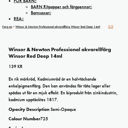
FÖR BARN
BARN Ritpapper och färgpennor
Barnsaxar
REA
Farg.nu
>
Winsor & Newton Professional akvarellfärg Winsor Red Deep 14ml
Winsor & Newton Professional akvarellfärg
Winsor Red Deep 14ml
139
KR
En rik mörkröd, Kadmiumröd är en halvtäckande
enkelpigmentfärg. Den kan användas för täta lager eller
spädas ut för en mjuk effekt. En biprodukt från zinkindustrin,
kadmium upptäcktes 1817.
Opacity Description
Semi-Opaque
Colour Number
725