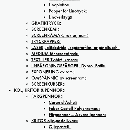
Linoplattor
Papper för Linotryck
Linoverktyg
GRAFIKTRYCK
SCREENKEMI
SCREENRAMAR, raklar, m.m
TRYCKPAPPER
LASER,-bläckstråle,-kopiatorfilm, oríginaltusch
MEDIUM för screentryck
TEXTILIER T-shirt, kassar
IINFÄRGNINGSFÄRGER, Dypro, Batik
EXPONERING av ram
OMSPÄNNIG av screenram
SCREENKURSER
KOL, KRITOR & PENNOR
FÄRGPENNOR
Caran d’Ache
Faber Castell Polychromos
Färgpennor – Akvarellpennor
KRITOR olje-pastell-vax
Oljepastell