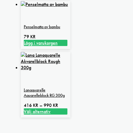
Penselmatta av bambu
79
KR
Lägg i varukorgen
Lanaquarelle
Aquarelleblock RG 300g
Prisintervall:
416
KR
–
990
KR
416 kr
Välj alternativ
Den
till
här
990 kr
produkten