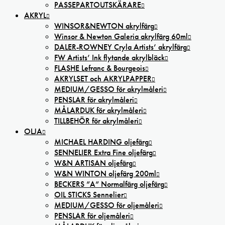
PASSEPARTOUTSKÄRARE
AKRYL
WINSOR&NEWTON akrylfärg
Winsor & Newton Galeria akrylfärg 60ml
DALER-ROWNEY Cryla Artists’ akrylfärg
FW Artists’ Ink flytande akrylbläck
FLASHE Lefranc & Bourgeois
AKRYLSET och AKRYLPAPPER
MEDIUM/GESSO för akrylmåleri
PENSLAR för akrylmåleri
MÅLARDUK för akrylmåleri
TILLBEHÖR för akrylmåleri
OLJA
MICHAEL HARDING oljefärg
SENNELIER Extra Fine oljefärg
W&N ARTISAN oljefärg
W&N WINTON oljefärg 200ml
BECKERS ”A” Normalfärg oljefärg
OIL STICKS Sennelier
MEDIUM/GESSO för oljemåleri
PENSLAR för oljemåleri