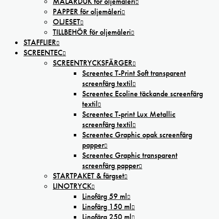
MÅLARDUK för oljemåleri
PAPPER för oljemåleri
OLJESET
TILLBEHÖR för oljemåleri
STAFFLIER
SCREENTEC
SCREENTRYCKSFÄRGER
Screentec T-Print Soft transparent
screenfärg textil
Screentec Ecoline täckande screenfärg
textil
Screentec T-print Lux Metallic
screenfärg textil
Screentec Graphic opak screenfärg
papper
Screentec Graphic transparent
screenfärg papper
STARTPAKET & färgset
LINOTRYCK
Linofärg 59 ml
Linofärg 150 ml
Linofärg 250 ml