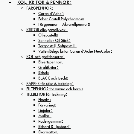
KOL, KRITOR & PENNOR
FÄRGPENNOR
Caran d’Ache
Faber Castell Polychromos
Färgpennor – Akvarellpennor
KRITOR olje-pastell-vax
Oljepastell
Sennelier Oil Stick
Torrpastell, Softpastell
Vattenlösliga kritor Caran d’Ache NeoColor
KOL och grafitbaserat
Blyertspennor
Grafitkritor
Ritkol
BLÄCK och tusch
PAPPER för skiss & teckning
FILTPENNOR för vuxna och barn
TILLBEHÖR för teckning
Fixativ
Förvaring
Linjaler
Mallar
Radergummin
Ritbord & Ljusbord
Skärmattor