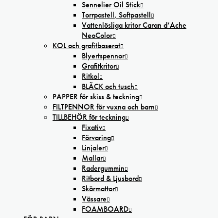
Sennelier Oil Stick
Torrpastell, Softpastell
Vattenlösliga kritor Caran d’Ache
NeoColor
KOL och grafitbaserat
Blyertspennor
Grafitkritor
Ritkol
BLÄCK och tusch
PAPPER för skiss & teckning
FILTPENNOR för vuxna och barn
TILLBEHÖR för teckning
Fixativ
Förvaring
Linjaler
Mallar
Radergummin
Ritbord & Ljusbord
Skärmattor
Vässare
FOAMBOARD