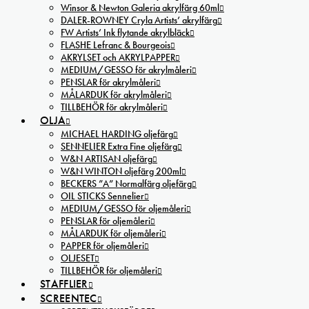
Winsor & Newton Galeria akrylfärg 60ml
DALER-ROWNEY Cryla Artists’ akrylfärg
FW Artists’ Ink flytande akrylbläck
FLASHE Lefranc & Bourgeois
AKRYLSET och AKRYLPAPPER
MEDIUM/GESSO för akrylmåleri
PENSLAR för akrylmåleri
MÅLARDUK för akrylmåleri
TILLBEHÖR för akrylmåleri
OLJA
MICHAEL HARDING oljefärg
SENNELIER Extra Fine oljefärg
W&N ARTISAN oljefärg
W&N WINTON oljefärg 200ml
BECKERS ”A” Normalfärg oljefärg
OIL STICKS Sennelier
MEDIUM/GESSO för oljemåleri
PENSLAR för oljemåleri
MÅLARDUK för oljemåleri
PAPPER för oljemåleri
OLJESET
TILLBEHÖR för oljemåleri
STAFFLIER
SCREENTEC