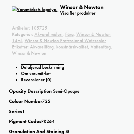
Winsor & Newton
Visa fler produkter.
Artikelnr:
105725
Kategorier:
Akvarellmåleri
,
Färg
,
Winsor & Newton
14ml
,
Winsor & Newton Professional Watercolor
Etiketter:
Akvarellfärg
,
konstnärskvalitet
,
Vattenfärg
,
Winsor & Newton
Detaljerad beskrivning
Om varumärket
Recensioner (0)
Opacity Description
Semi-Opaque
Colour Number
725
Series
1
Pigment Codes
PR264
Granulation And Staining
St