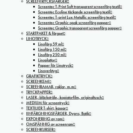
SCREENTRYCKSFÄRGER
Screentec T-Print Soft transparent screenfärg textil
Screentec Ecoline täckande screenfärg textil
Screentec T-print Lux Metallic screenfärg textil
Screentec Graphic opak screenfärg papper
Screentec Graphic transparent screenfärg papper
STARTPAKET & färgset
LINOTRYCK
Linofärg 59 ml
Linofärg 150 ml
Linofärg 250 ml
Linoplattor
Papper för Linotryck
Linoverktyg
GRAFIKTRYCK
SCREENKEMI
SCREENRAMAR, raklar, m.m
TRYCKPAPPER
LASER,-bläckstråle,-kopiatorfilm, oríginaltusch
MEDIUM för screentryck
TEXTILIER T-shirt, kassar
IINFÄRGNINGSFÄRGER, Dypro, Batik
EXPONERING av ram
OMSPÄNNIG av screenram
SCREENKURSER