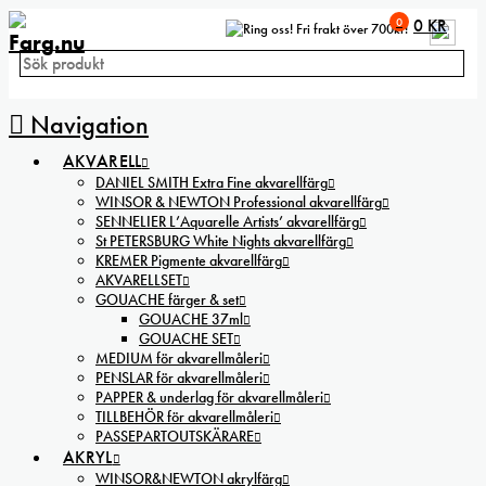
0
0
KR
Fri frakt över 700kr!
Navigation
AKVARELL
DANIEL SMITH Extra Fine akvarellfärg
WINSOR & NEWTON Professional akvarellfärg
SENNELIER L’Aquarelle Artists’ akvarellfärg
St PETERSBURG White Nights akvarellfärg
KREMER Pigmente akvarellfärg
AKVARELLSET
GOUACHE färger & set
GOUACHE 37ml
GOUACHE SET
MEDIUM för akvarellmåleri
PENSLAR för akvarellmåleri
PAPPER & underlag för akvarellmåleri
TILLBEHÖR för akvarellmåleri
PASSEPARTOUTSKÄRARE
AKRYL
WINSOR&NEWTON akrylfärg