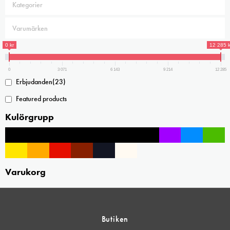
0 kr
12 285 k
0
3 071
6 143
9 214
12 285
Erbjudanden
(23)
Featured products
Kulörgrupp
Varukorg
Butiken