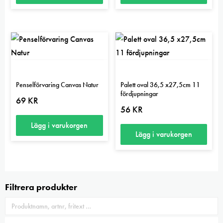
Den
här
produkten
har
flera
varianter.
Penselförvaring Canvas Natur
Palett oval 36,5 x27,5cm 11
De
fördjupningar
69
KR
olika
56
KR
alternativen
Lägg i varukorgen
kan
Lägg i varukorgen
väljas
på
produktsidan
Filtrera produkter