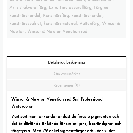
Artists' akvarellfärg
,
Extra Fine akvarellfärg
,
Färg.nu
konstnärshandel
,
Konstnärsfärg
,
konstnärshandel
,
konstnärskvalitet
,
konstnärsmaterial
,
Vattenfärg
,
Winsor &
Newton
,
Winsor & Newton Venetian red
Detaljerad beskrivning
Om varumärket
Recensioner (0)
Winsor & Newton Venetian red 5ml Professional
Watercolor
Vårt sortiment
använder endast de finaste
pigmenten
och
det är därför de är kända för sin briljans, beständighet och
färgstyrka. Med 79 enkelpigmentfärger erbjuder vi det