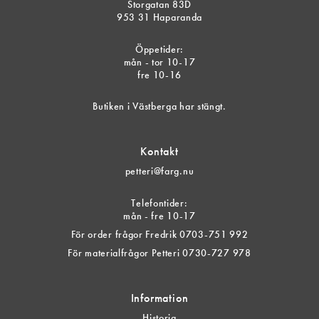
Storgatan 83D
953 31 Haparanda
Öppetider:
mån - tor 10-17
fre 10-16
Butiken i Västberga har stängt.
Kontakt
petteri@farg.nu
Telefontider:
mån - fre 10-17
För order frågor Fredrik 0703-751 992
För materialfrågor Petteri 0730-727 978
Information
Historia