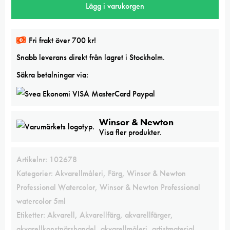
Lägg i varukorgen
Venetian
red
5ml
Fri frakt över 700 kr!
Professional
Snabb leverans direkt från lagret i Stockholm.
Watercolor
mängd
Säkra betalningar via:
Winsor & Newton
Visa fler produkter.
Artikelnr:
102678
Kategorier:
Akvarellmåleri
,
Färg
,
Winsor & Newton
Professional Watercolor
,
Winsor & Newton Professional
watercolor 5ml
Etiketter:
Akvarell
,
Akvarellfärg
,
akvarellfärger
,
akvarellkonstnärshandel
,
akvarellmåleri
,
artistmaterial
,