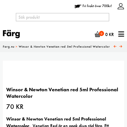
Fri frakt över 700kr!
N
0
0
KR
Farg.nu
>
Winsor & Newton Venetian red 5ml Professional Watercolor
Winsor & Newton Venetian red 5ml Professional
Watercolor
70
KR
Winsor & Newton Venetian red 5ml Professional
Watercolor.
Venetian Red är en opak djup röd färg. Ett