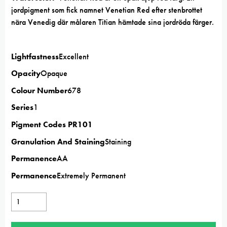
jordpigment som fick namnet Venetian Red efter stenbrottet
nära Venedig där målaren Titian hämtade sina jordröda färger.
Lightfastness
Excellent
Opacity
Opaque
Colour Number
678
Series
1
Pigment Codes PR101
Granulation And Staining
Staining
Permanence
AA
Permanence
Extremely Permanent
Winsor
&
Newton