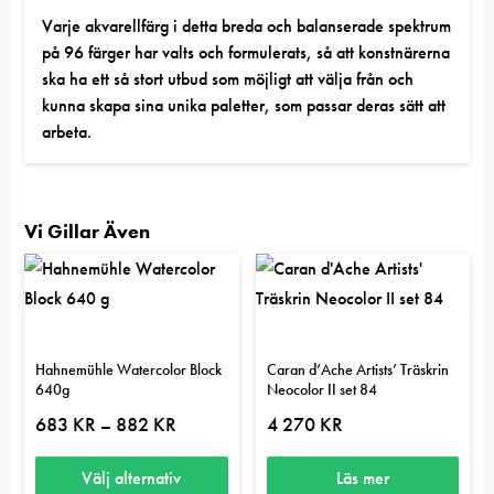
Varje akvarellfärg i detta breda och balanserade spektrum
på 96 färger har valts och formulerats, så att konstnärerna
ska ha ett så stort utbud som möjligt att välja från och
kunna skapa sina unika paletter, som passar deras sätt att
arbeta.
Vi Gillar Även
Hahnemühle Watercolor Block
Caran d’Ache Artists’ Träskrin
640g
Neocolor II set 84
Prisintervall:
683
KR
882
KR
4 270
KR
–
683 kr
till
882 kr
Välj alternativ
Läs mer