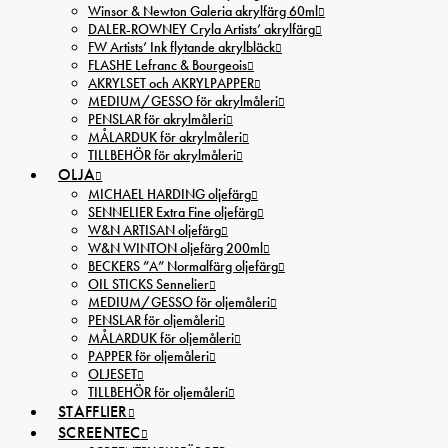
Winsor & Newton Galeria akrylfärg 60ml
DALER-ROWNEY Cryla Artists’ akrylfärg
FW Artists’ Ink flytande akrylbläck
FLASHE Lefranc & Bourgeois
AKRYLSET och AKRYLPAPPER
MEDIUM/GESSO för akrylmåleri
PENSLAR för akrylmåleri
MÅLARDUK för akrylmåleri
TILLBEHÖR för akrylmåleri
OLJA
MICHAEL HARDING oljefärg
SENNELIER Extra Fine oljefärg
W&N ARTISAN oljefärg
W&N WINTON oljefärg 200ml
BECKERS ”A” Normalfärg oljefärg
OIL STICKS Sennelier
MEDIUM/GESSO för oljemåleri
PENSLAR för oljemåleri
MÅLARDUK för oljemåleri
PAPPER för oljemåleri
OLJESET
TILLBEHÖR för oljemåleri
STAFFLIER
SCREENTEC