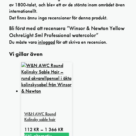
av 1800-talet, och blev ett av de största inom området även
internationellt.
Det finns ännu inga recensioner för denna produkt.
Bli först med att recensera ”Winsor & Newton Yellow
OchreLight 5ml Professional watercolor”
Du måste vara
inloggad
för att skriva en recension.
Vi gillar även
W&N AWC Round
Kolinsky sable hair
Prisintervall:
112
KR
–
1 366
KR
112 kr
Välj alternativ