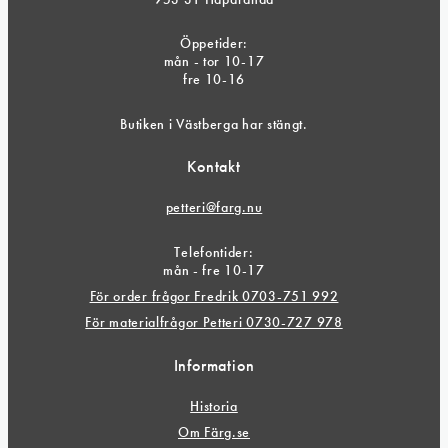
Öppetider:
mån - tor 10-17
fre 10-16
Butiken i Västberga har stängt.
Kontakt
petteri@farg.nu
Telefontider:
mån - fre 10-17
För order frågor Fredrik 0703-751 992
För materialfrågor Petteri 0730-727 978
Information
Historia
Om Färg.se