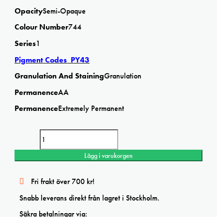
Opacity
Semi-Opaque
Colour Number
744
Series
1
Pigment Codes PY43
Granulation And Staining
Granulation
Permanence
AA
Permanence
Extremely Permanent
Winsor & Newton Yellow OchreLight 5ml Professional watercolor
mängd
Lägg i varukorgen
Fri frakt över 700 kr!
Snabb leverans direkt från lagret i Stockholm.
Säkra betalningar via: