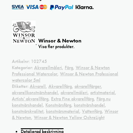
Winsor & Newton
Visa fler produkter.
Artikelnr:
102745
Kategorier:
Akvarellmåleri
,
Färg
,
Winsor & Newton
Professional Watercolor
,
Winsor & Newton Professional
watercolor 5ml
Etiketter:
Akvarell
,
Akvarellfärg
,
akvarellfärger
,
akvarellkonstnärshandel
,
akvarellmåleri
,
artistmaterial
,
Artists' akvarellfärg
,
Extra Fine akvarellfärg
,
Färg.nu
konstnärshandel
,
Konstnärsfärg
,
konstnärshandel
,
konstnärskvalitet
,
konstnärsmaterial
,
Vattenfärg
,
Winsor
& Newton
,
Winsor & Newton Yellow OchreLight
Detaljerad beskrivning