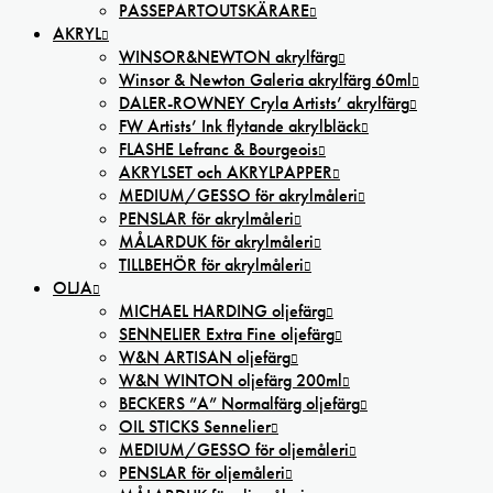
PASSEPARTOUTSKÄRARE
AKRYL
WINSOR&NEWTON akrylfärg
Winsor & Newton Galeria akrylfärg 60ml
DALER-ROWNEY Cryla Artists’ akrylfärg
FW Artists’ Ink flytande akrylbläck
FLASHE Lefranc & Bourgeois
AKRYLSET och AKRYLPAPPER
MEDIUM/GESSO för akrylmåleri
PENSLAR för akrylmåleri
MÅLARDUK för akrylmåleri
TILLBEHÖR för akrylmåleri
OLJA
MICHAEL HARDING oljefärg
SENNELIER Extra Fine oljefärg
W&N ARTISAN oljefärg
W&N WINTON oljefärg 200ml
BECKERS ”A” Normalfärg oljefärg
OIL STICKS Sennelier
MEDIUM/GESSO för oljemåleri
PENSLAR för oljemåleri