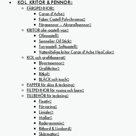
KOL, KRITOR & PENNOR
FÄRGPENNOR
Caran d’Ache
Faber Castell Polychromos
Färgpennor – Akvarellpennor
KRITOR olje-pastell-vax
Oljepastell
Sennelier Oil Stick
Torrpastell, Softpastell
Vattenlösliga kritor Caran d’Ache NeoColor
KOL och grafitbaserat
Blyertspennor
Grafitkritor
Ritkol
BLÄCK och tusch
PAPPER för skiss & teckning
FILTPENNOR för vuxna och barn
TILLBEHÖR för teckning
Fixativ
Förvaring
Linjaler
Mallar
Radergummin
Ritbord & Ljusbord
Skärmattor