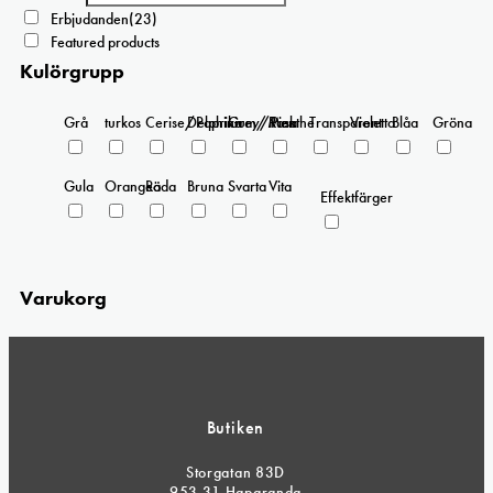
Erbjudanden
(23)
Featured products
Kulörgrupp
Grå
turkos
Cerise/Paprika
Delphinium/Menthe
Grey/Pink
Rosa
Transparent
Violetta
Blåa
Gröna
Gula
Orangea
Röda
Bruna
Svarta
Vita
Effektfärger
Varukorg
Butiken
Storgatan 83D
953 31 Haparanda