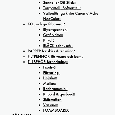
Sennelier Oil Stick
Torrpastell, Softpastell
Vattenlösliga kritor Caran d’Ache
NeoColor
KOL och grafitbaserat
Blyertspennor
Grafitkritor
Ritkol
BLÄCK och tusch
PAPPER för skiss & teckning
FILTPENNOR för vuxna och barn
TILLBEHÖR för teckning
Fixativ
Förvaring
Linjaler
Mallar
Radergummin
Ritbord & Ljusbord
Skärmattor
Vässare
FOAMBOARD