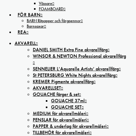
Vässare
FOAMBOARD
FÖR BARN
BARN Ritpapper och färgpennor
Barnsaxar
REA
AKVARELL
DANIEL SMITH Extra Fine akvarellfärg
WINSOR & NEWTON Professional akvarellfärg
SENNELIER L’Aquarelle Artists’ akvarellfärg
St PETERSBURG White Nights akvarellfärg
KREMER Pigmente akvarellfärg
AKVARELLSET
GOUACHE färger & set
GOUACHE 37ml
GOUACHE SET
MEDIUM för akvarellmåleri
PENSLAR för akvarellmåleri
PAPPER & underlag för akvarellmåleri
TILLBEHÖR för akvarellmåleri