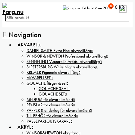
0
0
KR
Fri frakt över 700kr!
Navigation
AKVARELL
DANIEL SMITH Extra Fine akvarellfärg
WINSOR & NEWTON Professional akvarellfärg
SENNELIER L’Aquarelle Artists’ akvarellfärg
St PETERSBURG White Nights akvarellfärg
KREMER Pigmente akvarellfärg
AKVARELLSET
GOUACHE färger & set
GOUACHE 37ml
GOUACHE SET
MEDIUM för akvarellmåleri
PENSLAR för akvarellmåleri
PAPPER & underlag för akvarellmåleri
TILLBEHÖR för akvarellmåleri
PASSEPARTOUTSKÄRARE
AKRYL
WINSOR&NEWTON akrylfärg