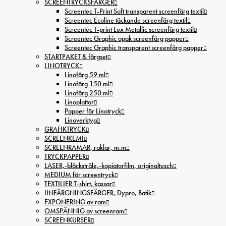
SCREENTRYCKSFÄRGER
Screentec T-Print Soft transparent screenfärg textil
Screentec Ecoline täckande screenfärg textil
Screentec T-print Lux Metallic screenfärg textil
Screentec Graphic opak screenfärg papper
Screentec Graphic transparent screenfärg papper
STARTPAKET & färgset
LINOTRYCK
Linofärg 59 ml
Linofärg 150 ml
Linofärg 250 ml
Linoplattor
Papper för Linotryck
Linoverktyg
GRAFIKTRYCK
SCREENKEMI
SCREENRAMAR, raklar, m.m
TRYCKPAPPER
LASER,-bläckstråle,-kopiatorfilm, oríginaltusch
MEDIUM för screentryck
TEXTILIER T-shirt, kassar
IINFÄRGNINGSFÄRGER, Dypro, Batik
EXPONERING av ram
OMSPÄNNIG av screenram
SCREENKURSER