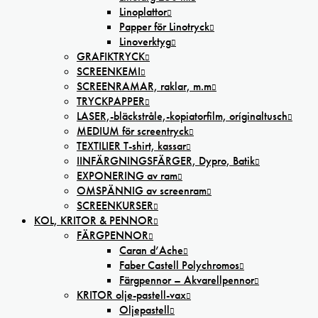
Linoplattor
Papper för Linotryck
Linoverktyg
GRAFIKTRYCK
SCREENKEMI
SCREENRAMAR, raklar, m.m
TRYCKPAPPER
LASER,-bläckstråle,-kopiatorfilm, oríginaltusch
MEDIUM för screentryck
TEXTILIER T-shirt, kassar
IINFÄRGNINGSFÄRGER, Dypro, Batik
EXPONERING av ram
OMSPÄNNIG av screenram
SCREENKURSER
KOL, KRITOR & PENNOR
FÄRGPENNOR
Caran d’Ache
Faber Castell Polychromos
Färgpennor – Akvarellpennor
KRITOR olje-pastell-vax
Oljepastell