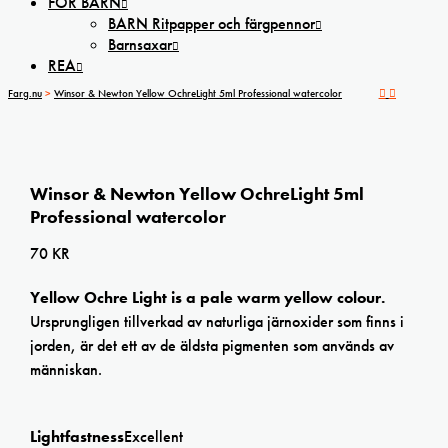
FÖR BARN
BARN Ritpapper och färgpennor
Barnsaxar
REA
Farg.nu
>
Winsor & Newton Yellow OchreLight 5ml Professional watercolor
Winsor & Newton Yellow OchreLight 5ml
Professional watercolor
70
KR
Yellow Ochre Light is a pale warm yellow colour.
Ursprungligen tillverkad av naturliga järnoxider som finns i
jorden, är det ett av de äldsta pigmenten som används av
människan.
Lightfastness
Excellent