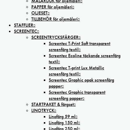
MÅLARDUK för oljemåleri
PAPPER för oljemåleri
OLJESET
TILLBEHÖR för oljemåleri
STAFFLIER
SCREENTEC
SCREENTRYCKSFÄRGER
Screentec T-Print Soft transparent
screenfärg textil
Screentec Ecoline täckande screenfärg
textil
Screentec T-print Lux Metallic
screenfärg textil
Screentec Graphic opak screenfärg
papper
Screentec Graphic transparent
screenfärg papper
STARTPAKET & färgset
LINOTRYCK
Linofärg 59 ml
Linofärg 150 ml
Linofärg 250 ml