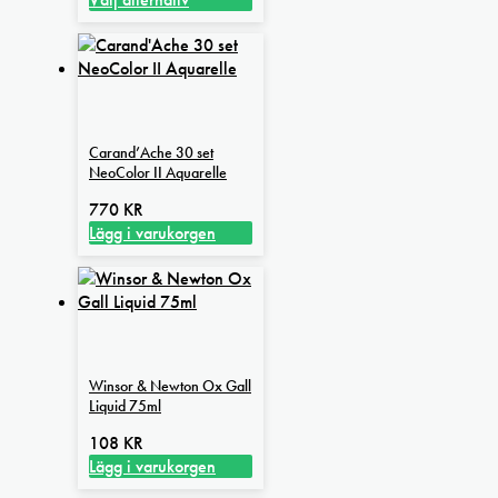
Den
till
här
1
produkten
366 kr
har
flera
varianter.
Carand’Ache 30 set
De
NeoColor II Aquarelle
olika
alternativen
770
KR
kan
Lägg i varukorgen
väljas
på
produktsidan
Winsor & Newton Ox Gall
Liquid 75ml
108
KR
Lägg i varukorgen