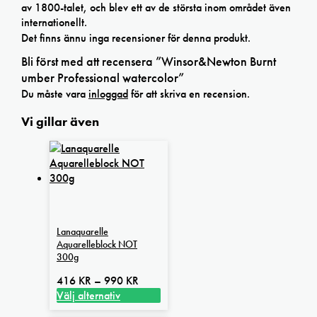
av 1800-talet, och blev ett av de största inom området även
internationellt.
Det finns ännu inga recensioner för denna produkt.
Bli först med att recensera ”Winsor&Newton Burnt
umber Professional watercolor”
Du måste vara
inloggad
för att skriva en recension.
Vi gillar även
Lanaquarelle
Aquarelleblock NOT
300g
Prisintervall:
416
KR
–
990
KR
416 kr
Välj alternativ
Den
till