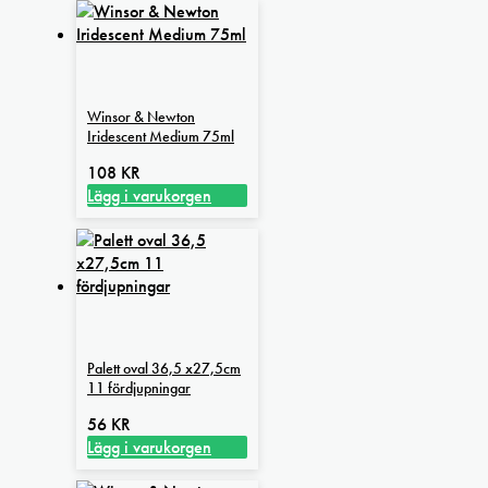
här
990 kr
produkten
har
flera
varianter.
Winsor & Newton
De
Iridescent Medium 75ml
olika
alternativen
108
KR
kan
Lägg i varukorgen
väljas
på
produktsidan
Palett oval 36,5 x27,5cm
11 fördjupningar
56
KR
Lägg i varukorgen