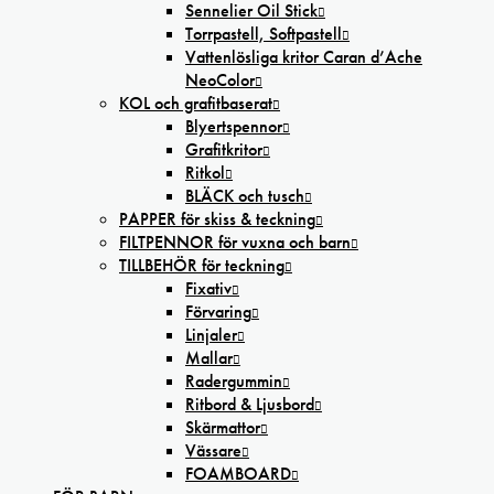
Sennelier Oil Stick
Torrpastell, Softpastell
Vattenlösliga kritor Caran d’Ache
NeoColor
KOL och grafitbaserat
Blyertspennor
Grafitkritor
Ritkol
BLÄCK och tusch
PAPPER för skiss & teckning
FILTPENNOR för vuxna och barn
TILLBEHÖR för teckning
Fixativ
Förvaring
Linjaler
Mallar
Radergummin
Ritbord & Ljusbord
Skärmattor
Vässare
FOAMBOARD