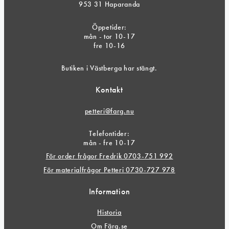
953 31 Haparanda
Öppetider:
mån - tor 10-17
fre 10-16
Butiken i Västberga har stängt.
Kontakt
petteri@farg.nu
Telefontider:
mån - fre 10-17
För order frågor Fredrik 0703-751 992
För materialfrågor Petteri 0730-727 978
Information
Historia
Om Färg.se