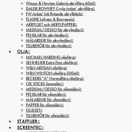
Winsor & Newton Galeria akrylfärg 60ml
DALER-ROWNEY Cryla Artists’ akrylfärg
FW Artists’ Ink flytande akrylbläck
FLASHE Lefranc & Bourgeois
AKRYLSET och AKRYLPAPPER
MEDIUM/GESSO för akrylmåleri
PENSLAR för akrylmåleri
MÅLARDUK för akrylmåleri
TILLBEHÖR för akrylmåleri
OLJA
MICHAEL HARDING oljefärg
SENNELIER Extra Fine oljefärg
W&N ARTISAN oljefärg
W&N WINTON oljefärg 200ml
BECKERS ”A” Normalfärg oljefärg
OIL STICKS Sennelier
MEDIUM/GESSO för oljemåleri
PENSLAR för oljemåleri
MÅLARDUK för oljemåleri
PAPPER för oljemåleri
OLJESET
TILLBEHÖR för oljemåleri
STAFFLIER
SCREENTEC