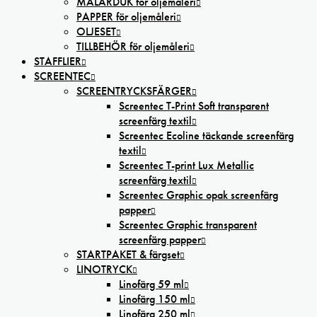
MÅLARDUK för oljemåleri
PAPPER för oljemåleri
OLJESET
TILLBEHÖR för oljemåleri
STAFFLIER
SCREENTEC
SCREENTRYCKSFÄRGER
Screentec T-Print Soft transparent
screenfärg textil
Screentec Ecoline täckande screenfärg
textil
Screentec T-print Lux Metallic
screenfärg textil
Screentec Graphic opak screenfärg
papper
Screentec Graphic transparent
screenfärg papper
STARTPAKET & färgset
LINOTRYCK
Linofärg 59 ml
Linofärg 150 ml
Linofärg 250 ml