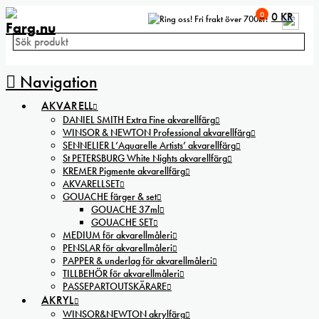
0
0
KR
Fri frakt över 700kr!
Navigation
AKVARELL
DANIEL SMITH Extra Fine akvarellfärg
WINSOR & NEWTON Professional akvarellfärg
SENNELIER L’Aquarelle Artists’ akvarellfärg
St PETERSBURG White Nights akvarellfärg
KREMER Pigmente akvarellfärg
AKVARELLSET
GOUACHE färger & set
GOUACHE 37ml
GOUACHE SET
MEDIUM för akvarellmåleri
PENSLAR för akvarellmåleri
PAPPER & underlag för akvarellmåleri
TILLBEHÖR för akvarellmåleri
PASSEPARTOUTSKÄRARE
AKRYL
WINSOR&NEWTON akrylfärg