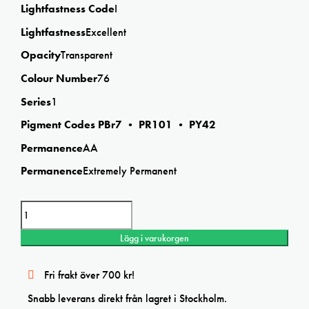
Lightfastness Code
I
Lightfastness
Excellent
Opacity
Transparent
Colour Number
76
Series
1
Pigment Codes PBr7 • PR101 • PY42
Permanence
AA
Permanence
Extremely Permanent
Winsor&Newton Burnt umber Professional watercolor mängd
Lägg i varukorgen
Fri frakt över 700 kr!
Snabb leverans direkt från lagret i Stockholm.