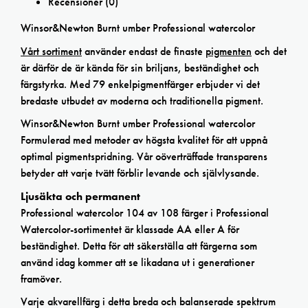
Recensioner (0)
Winsor&Newton Burnt umber Professional watercolor
Vårt sortiment
använder endast de finaste
pigmenten
och det
är därför de är kända för sin briljans, beständighet och
färgstyrka. Med 79 enkelpigmentfärger erbjuder vi det
bredaste utbudet av moderna och traditionella pigment.
Winsor&Newton Burnt umber Professional watercolor
Formulerad med metoder av högsta kvalitet för att uppnå
optimal pigmentspridning. Vår oöverträffade transparens
betyder att varje tvätt förblir levande och självlysande.
Ljusäkta och permanent
Professional watercolor 104 av 108 färger i Professional
Watercolor-sortimentet är klassade AA eller A för
beständighet. Detta för att säkerställa att färgerna som
använd idag kommer att se likadana ut i generationer
framöver.
Varje akvarellfärg i detta breda och balanserade spektrum