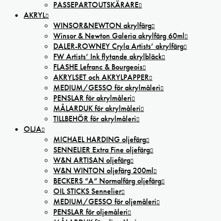
PASSEPARTOUTSKÄRARE
AKRYL
WINSOR&NEWTON akrylfärg
Winsor & Newton Galeria akrylfärg 60ml
DALER-ROWNEY Cryla Artists’ akrylfärg
FW Artists’ Ink flytande akrylbläck
FLASHE Lefranc & Bourgeois
AKRYLSET och AKRYLPAPPER
MEDIUM/GESSO för akrylmåleri
PENSLAR för akrylmåleri
MÅLARDUK för akrylmåleri
TILLBEHÖR för akrylmåleri
OLJA
MICHAEL HARDING oljefärg
SENNELIER Extra Fine oljefärg
W&N ARTISAN oljefärg
W&N WINTON oljefärg 200ml
BECKERS ”A” Normalfärg oljefärg
OIL STICKS Sennelier
MEDIUM/GESSO för oljemåleri
PENSLAR för oljemåleri