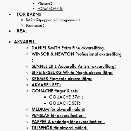
Vässare
FOAMBOARD
FÖR BARN
BARN Ritpapper och färgpennor
Barnsaxar
REA
AKVARELL
DANIEL SMITH Extra Fine akvarellfärg
WINSOR & NEWTON Professional akvarellfärg
SENNELIER L’Aquarelle Artists’ akvarellfärg
St PETERSBURG White Nights akvarellfärg
KREMER Pigmente akvarellfärg
AKVARELLSET
GOUACHE färger & set
GOUACHE 37ml
GOUACHE SET
MEDIUM för akvarellmåleri
PENSLAR för akvarellmåleri
PAPPER & underlag för akvarellmåleri
TILLBEHÖR för akvarellmåleri