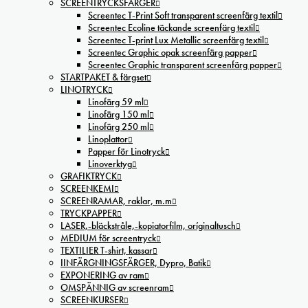
SCREENTRYCKSFÄRGER
Screentec T-Print Soft transparent screenfärg textil
Screentec Ecoline täckande screenfärg textil
Screentec T-print Lux Metallic screenfärg textil
Screentec Graphic opak screenfärg papper
Screentec Graphic transparent screenfärg papper
STARTPAKET & färgset
LINOTRYCK
Linofärg 59 ml
Linofärg 150 ml
Linofärg 250 ml
Linoplattor
Papper för Linotryck
Linoverktyg
GRAFIKTRYCK
SCREENKEMI
SCREENRAMAR, raklar, m.m
TRYCKPAPPER
LASER,-bläckstråle,-kopiatorfilm, oríginaltusch
MEDIUM för screentryck
TEXTILIER T-shirt, kassar
IINFÄRGNINGSFÄRGER, Dypro, Batik
EXPONERING av ram
OMSPÄNNIG av screenram
SCREENKURSER