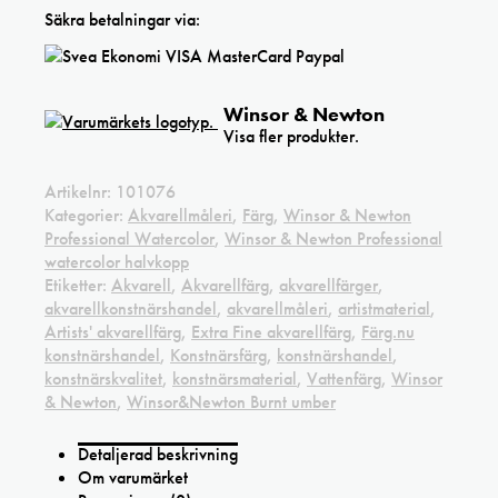
Säkra betalningar via:
Winsor & Newton
Visa fler produkter.
Artikelnr:
101076
Kategorier:
Akvarellmåleri
,
Färg
,
Winsor & Newton
Professional Watercolor
,
Winsor & Newton Professional
watercolor halvkopp
Etiketter:
Akvarell
,
Akvarellfärg
,
akvarellfärger
,
akvarellkonstnärshandel
,
akvarellmåleri
,
artistmaterial
,
Artists' akvarellfärg
,
Extra Fine akvarellfärg
,
Färg.nu
konstnärshandel
,
Konstnärsfärg
,
konstnärshandel
,
konstnärskvalitet
,
konstnärsmaterial
,
Vattenfärg
,
Winsor
& Newton
,
Winsor&Newton Burnt umber
Detaljerad beskrivning
Om varumärket