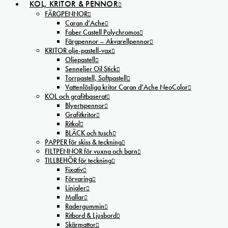
KOL, KRITOR & PENNOR
FÄRGPENNOR
Caran d’Ache
Faber Castell Polychromos
Färgpennor – Akvarellpennor
KRITOR olje-pastell-vax
Oljepastell
Sennelier Oil Stick
Torrpastell, Softpastell
Vattenlösliga kritor Caran d’Ache NeoColor
KOL och grafitbaserat
Blyertspennor
Grafitkritor
Ritkol
BLÄCK och tusch
PAPPER för skiss & teckning
FILTPENNOR för vuxna och barn
TILLBEHÖR för teckning
Fixativ
Förvaring
Linjaler
Mallar
Radergummin
Ritbord & Ljusbord
Skärmattor