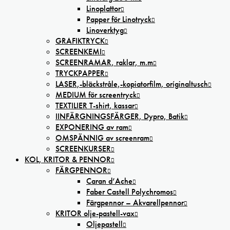
Linoplattor
Papper för Linotryck
Linoverktyg
GRAFIKTRYCK
SCREENKEMI
SCREENRAMAR, raklar, m.m
TRYCKPAPPER
LASER,-bläckstråle,-kopiatorfilm, oríginaltusch
MEDIUM för screentryck
TEXTILIER T-shirt, kassar
IINFÄRGNINGSFÄRGER, Dypro, Batik
EXPONERING av ram
OMSPÄNNIG av screenram
SCREENKURSER
KOL, KRITOR & PENNOR
FÄRGPENNOR
Caran d’Ache
Faber Castell Polychromos
Färgpennor – Akvarellpennor
KRITOR olje-pastell-vax
Oljepastell