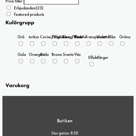
Price filter
Erbjudanden
(23)
Featured products
Kulörgrupp
Grå
turkos
Cerise/Paprika
Delphinium/Menthe
Grey/Pink
Rosa
Transparent
Violetta
Blåa
Gröna
Gula
Orangea
Röda
Bruna
Svarta
Vita
Effektfärger
Varukorg
Butiken
Storgatan 83D