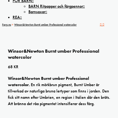
FÖR BARN
BARN Ritpapper och färgpennor
Barnsaxar
REA
Farg.nu
>
Winsor&Newton Burnt umber Professional watercolor
Winsor&Newton Burnt umber Professional
watercolor
68
KR
Winsor&Newton Burnt umber Professional
watercolor.
En rik mörkbrun pigment, Burnt Umber är
tillverkad av naturliga bruna lertyper som finns i jorden. Den
fick sitt namn efter Umbrien, en region i Italien där den bröts.
Att bränna det råa pigmentet intensifierar dess färg.