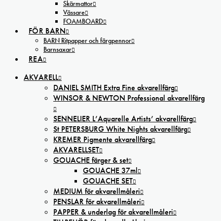
Skärmattor
Vässare
FOAMBOARD
FÖR BARN
BARN Ritpapper och färgpennor
Barnsaxar
REA
AKVARELL
DANIEL SMITH Extra Fine akvarellfärg
WINSOR & NEWTON Professional akvarellfärg
SENNELIER L’Aquarelle Artists’ akvarellfärg
St PETERSBURG White Nights akvarellfärg
KREMER Pigmente akvarellfärg
AKVARELLSET
GOUACHE färger & set
GOUACHE 37ml
GOUACHE SET
MEDIUM för akvarellmåleri
PENSLAR för akvarellmåleri
PAPPER & underlag för akvarellmåleri