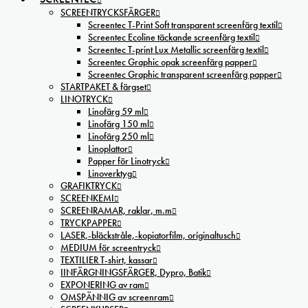
SCREENTRYCKSFÄRGER
Screentec T-Print Soft transparent screenfärg textil
Screentec Ecoline täckande screenfärg textil
Screentec T-print Lux Metallic screenfärg textil
Screentec Graphic opak screenfärg papper
Screentec Graphic transparent screenfärg papper
STARTPAKET & färgset
LINOTRYCK
Linofärg 59 ml
Linofärg 150 ml
Linofärg 250 ml
Linoplattor
Papper för Linotryck
Linoverktyg
GRAFIKTRYCK
SCREENKEMI
SCREENRAMAR, raklar, m.m
TRYCKPAPPER
LASER,-bläckstråle,-kopiatorfilm, oríginaltusch
MEDIUM för screentryck
TEXTILIER T-shirt, kassar
IINFÄRGNINGSFÄRGER, Dypro, Batik
EXPONERING av ram
OMSPÄNNIG av screenram