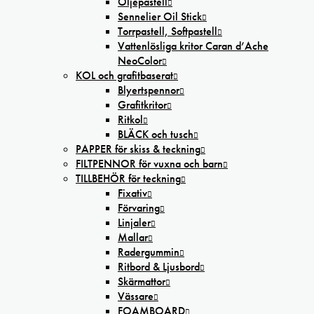
Oljepastell
Sennelier Oil Stick
Torrpastell, Softpastell
Vattenlösliga kritor Caran d’Ache
NeoColor
KOL och grafitbaserat
Blyertspennor
Grafitkritor
Ritkol
BLÄCK och tusch
PAPPER för skiss & teckning
FILTPENNOR för vuxna och barn
TILLBEHÖR för teckning
Fixativ
Förvaring
Linjaler
Mallar
Radergummin
Ritbord & Ljusbord
Skärmattor
Vässare
FOAMBOARD