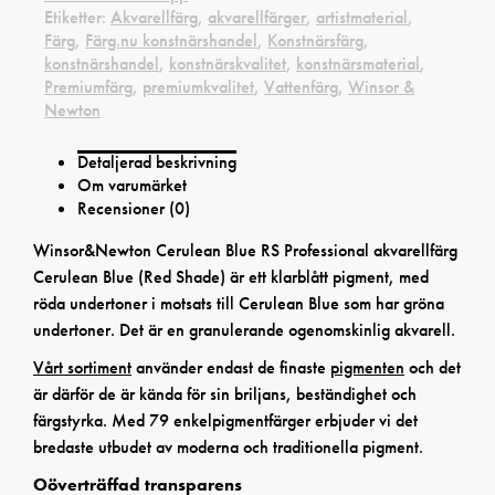
Etiketter:
Akvarellfärg
,
akvarellfärger
,
artistmaterial
,
Färg
,
Färg.nu konstnärshandel
,
Konstnärsfärg
,
konstnärshandel
,
konstnärskvalitet
,
konstnärsmaterial
,
Premiumfärg
,
premiumkvalitet
,
Vattenfärg
,
Winsor &
Newton
Detaljerad beskrivning
Om varumärket
Recensioner (0)
Winsor&Newton Cerulean Blue RS Professional akvarellfärg
Cerulean Blue (Red Shade) är ett klarblått pigment, med
röda undertoner i motsats till Cerulean Blue som har gröna
undertoner. Det är en granulerande ogenomskinlig akvarell.
Vårt sortiment
använder endast de finaste
pigmenten
och det
är därför de är kända för sin briljans, beständighet och
färgstyrka. Med 79 enkelpigmentfärger erbjuder vi det
bredaste utbudet av moderna och traditionella pigment.
Oöverträffad transparens