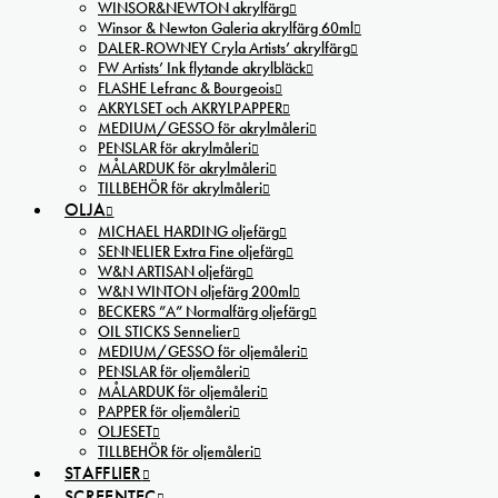
WINSOR&NEWTON akrylfärg
Winsor & Newton Galeria akrylfärg 60ml
DALER-ROWNEY Cryla Artists’ akrylfärg
FW Artists’ Ink flytande akrylbläck
FLASHE Lefranc & Bourgeois
AKRYLSET och AKRYLPAPPER
MEDIUM/GESSO för akrylmåleri
PENSLAR för akrylmåleri
MÅLARDUK för akrylmåleri
TILLBEHÖR för akrylmåleri
OLJA
MICHAEL HARDING oljefärg
SENNELIER Extra Fine oljefärg
W&N ARTISAN oljefärg
W&N WINTON oljefärg 200ml
BECKERS ”A” Normalfärg oljefärg
OIL STICKS Sennelier
MEDIUM/GESSO för oljemåleri
PENSLAR för oljemåleri
MÅLARDUK för oljemåleri
PAPPER för oljemåleri
OLJESET
TILLBEHÖR för oljemåleri
STAFFLIER
SCREENTEC