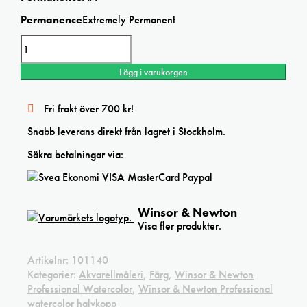
Permanence
Extremely Permanent
Winsor&Newton
Cerulean
Blue
Lägg i varukorgen
RS
Professional
watercolor
Fri frakt över 700 kr!
mängd
Snabb leverans direkt från lagret i Stockholm.
Säkra betalningar via:
Winsor & Newton
Visa fler produkter.
Artikelnr:
101140
Kategorier:
Akvarellmåleri
,
Färg
,
Winsor & Newton
Professional Watercolor
,
Winsor & Newton Professional
watercolor halvkopp