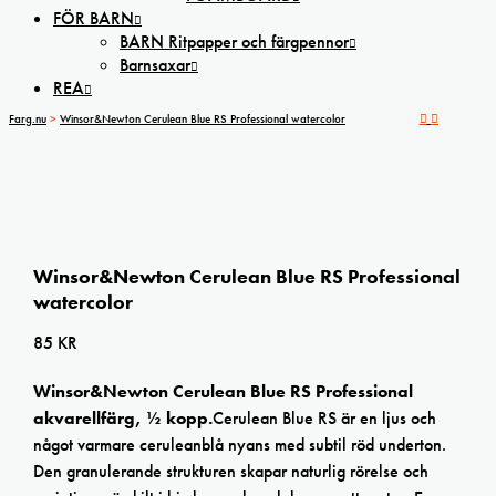
FÖR BARN
BARN Ritpapper och färgpennor
Barnsaxar
REA
Farg.nu
>
Winsor&Newton Cerulean Blue RS Professional watercolor
Winsor&Newton Cerulean Blue RS Professional
watercolor
85
KR
Winsor&Newton Cerulean Blue RS Professional
akvarellfärg, ½ kopp.
Cerulean Blue RS är en ljus och
något varmare ceruleanblå nyans med subtil röd underton.
Den granulerande strukturen skapar naturlig rörelse och