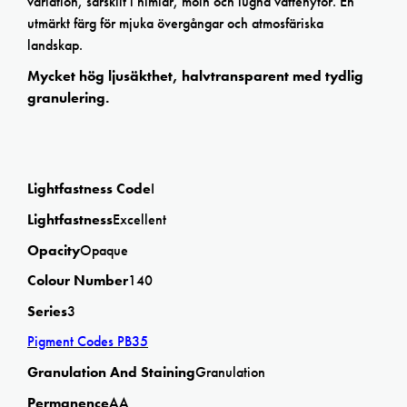
variation, särskilt i himlar, moln och lugna vattenytor. En
utmärkt färg för mjuka övergångar och atmosfäriska
landskap.
Mycket hög ljusäkthet, halvtransparent med tydlig
granulering.
Lightfastness Code
I
Lightfastness
Excellent
Opacity
Opaque
Colour Number
140
Series
3
Pigment Codes PB35
Granulation And Staining
Granulation
Permanence
AA