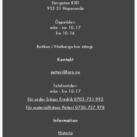
Storgatan 83D
953 31 Haparanda
Öppetider:
mån - tor 10-17
fre 10-16
Butiken i Västberga har stängt.
Kontakt
petteri@farg.nu
Telefontider:
mån - fre 10-17
För order frågor Fredrik 0703-751 992
För materialfrågor Petteri 0730-727 978
Information
Historia