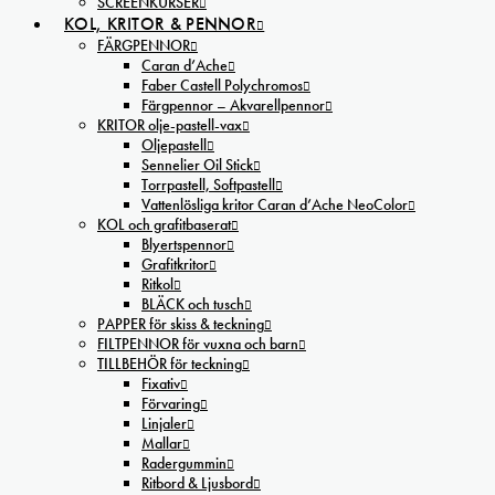
SCREENKURSER
KOL, KRITOR & PENNOR
FÄRGPENNOR
Caran d’Ache
Faber Castell Polychromos
Färgpennor – Akvarellpennor
KRITOR olje-pastell-vax
Oljepastell
Sennelier Oil Stick
Torrpastell, Softpastell
Vattenlösliga kritor Caran d’Ache NeoColor
KOL och grafitbaserat
Blyertspennor
Grafitkritor
Ritkol
BLÄCK och tusch
PAPPER för skiss & teckning
FILTPENNOR för vuxna och barn
TILLBEHÖR för teckning
Fixativ
Förvaring
Linjaler
Mallar
Radergummin
Ritbord & Ljusbord