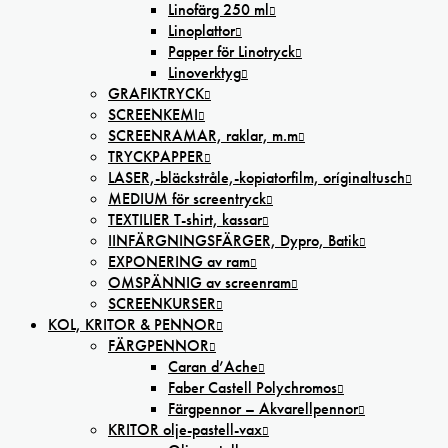
Linofärg 250 ml
Linoplattor
Papper för Linotryck
Linoverktyg
GRAFIKTRYCK
SCREENKEMI
SCREENRAMAR, raklar, m.m
TRYCKPAPPER
LASER,-bläckstråle,-kopiatorfilm, oríginaltusch
MEDIUM för screentryck
TEXTILIER T-shirt, kassar
IINFÄRGNINGSFÄRGER, Dypro, Batik
EXPONERING av ram
OMSPÄNNIG av screenram
SCREENKURSER
KOL, KRITOR & PENNOR
FÄRGPENNOR
Caran d’Ache
Faber Castell Polychromos
Färgpennor – Akvarellpennor
KRITOR olje-pastell-vax