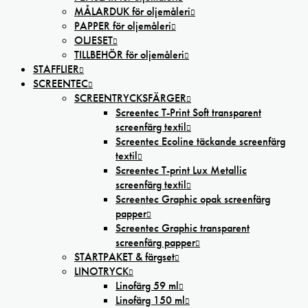
MÅLARDUK för oljemåleri
PAPPER för oljemåleri
OLJESET
TILLBEHÖR för oljemåleri
STAFFLIER
SCREENTEC
SCREENTRYCKSFÄRGER
Screentec T-Print Soft transparent
screenfärg textil
Screentec Ecoline täckande screenfärg
textil
Screentec T-print Lux Metallic
screenfärg textil
Screentec Graphic opak screenfärg
papper
Screentec Graphic transparent
screenfärg papper
STARTPAKET & färgset
LINOTRYCK
Linofärg 59 ml
Linofärg 150 ml