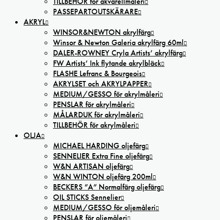
TILLBEHÖR för akvarellmåleri
PASSEPARTOUTSKÄRARE
AKRYL
WINSOR&NEWTON akrylfärg
Winsor & Newton Galeria akrylfärg 60ml
DALER-ROWNEY Cryla Artists’ akrylfärg
FW Artists’ Ink flytande akrylbläck
FLASHE Lefranc & Bourgeois
AKRYLSET och AKRYLPAPPER
MEDIUM/GESSO för akrylmåleri
PENSLAR för akrylmåleri
MÅLARDUK för akrylmåleri
TILLBEHÖR för akrylmåleri
OLJA
MICHAEL HARDING oljefärg
SENNELIER Extra Fine oljefärg
W&N ARTISAN oljefärg
W&N WINTON oljefärg 200ml
BECKERS ”A” Normalfärg oljefärg
OIL STICKS Sennelier
MEDIUM/GESSO för oljemåleri
PENSLAR för oljemåleri