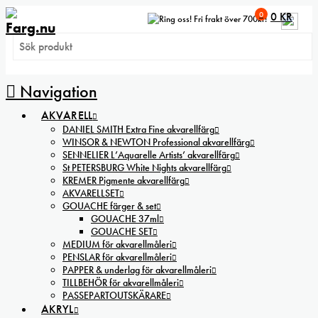
0
0
KR
Fri frakt över 700kr!
Navigation
AKVARELL
DANIEL SMITH Extra Fine akvarellfärg
WINSOR & NEWTON Professional akvarellfärg
SENNELIER L’Aquarelle Artists’ akvarellfärg
St PETERSBURG White Nights akvarellfärg
KREMER Pigmente akvarellfärg
AKVARELLSET
GOUACHE färger & set
GOUACHE 37ml
GOUACHE SET
MEDIUM för akvarellmåleri
PENSLAR för akvarellmåleri
PAPPER & underlag för akvarellmåleri
TILLBEHÖR för akvarellmåleri
PASSEPARTOUTSKÄRARE
AKRYL