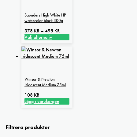
Saunders High White HP
watercolor block 300g
Prisintervall:
378
KR
–
495
KR
378 kr
Välj alternativ
Den
till
här
495 kr
produkten
har
flera
varianter.
Winsor & Newton
De
Iridescent Medium 75ml
olika
alternativen
108
KR
kan
Lägg i varukorgen
väljas
på
produktsidan
Filtrera produkter