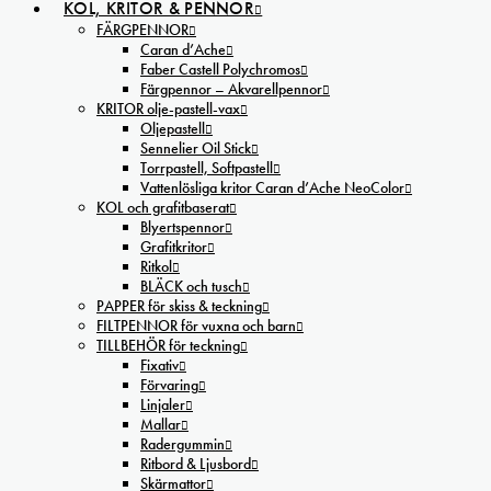
KOL, KRITOR & PENNOR
FÄRGPENNOR
Caran d’Ache
Faber Castell Polychromos
Färgpennor – Akvarellpennor
KRITOR olje-pastell-vax
Oljepastell
Sennelier Oil Stick
Torrpastell, Softpastell
Vattenlösliga kritor Caran d’Ache NeoColor
KOL och grafitbaserat
Blyertspennor
Grafitkritor
Ritkol
BLÄCK och tusch
PAPPER för skiss & teckning
FILTPENNOR för vuxna och barn
TILLBEHÖR för teckning
Fixativ
Förvaring
Linjaler
Mallar
Radergummin
Ritbord & Ljusbord
Skärmattor