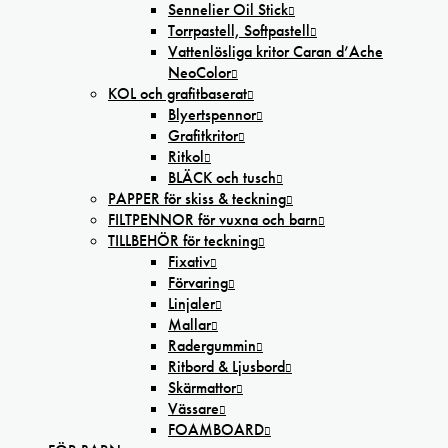
Sennelier Oil Stick
Torrpastell, Softpastell
Vattenlösliga kritor Caran d’Ache
NeoColor
KOL och grafitbaserat
Blyertspennor
Grafitkritor
Ritkol
BLÄCK och tusch
PAPPER för skiss & teckning
FILTPENNOR för vuxna och barn
TILLBEHÖR för teckning
Fixativ
Förvaring
Linjaler
Mallar
Radergummin
Ritbord & Ljusbord
Skärmattor
Vässare
FOAMBOARD