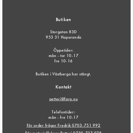
Butiken
Storgatan 83D
953 31 Haparanda
Öppetider:
mån - tor 10-17
fre 10-16
Butiken i Västberga har stängt.
Kontakt
petteri@farg.nu
Telefontider:
mån - fre 10-17
För order frågor Fredrik 0703-751 992