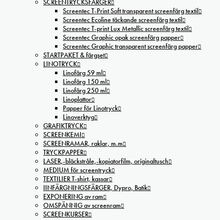
SCREENTRYCKSFÄRGER
Screentec T-Print Soft transparent screenfärg textil
Screentec Ecoline täckande screenfärg textil
Screentec T-print Lux Metallic screenfärg textil
Screentec Graphic opak screenfärg papper
Screentec Graphic transparent screenfärg papper
STARTPAKET & färgset
LINOTRYCK
Linofärg 59 ml
Linofärg 150 ml
Linofärg 250 ml
Linoplattor
Papper för Linotryck
Linoverktyg
GRAFIKTRYCK
SCREENKEMI
SCREENRAMAR, raklar, m.m
TRYCKPAPPER
LASER,-bläckstråle,-kopiatorfilm, oríginaltusch
MEDIUM för screentryck
TEXTILIER T-shirt, kassar
IINFÄRGNINGSFÄRGER, Dypro, Batik
EXPONERING av ram
OMSPÄNNIG av screenram
SCREENKURSER