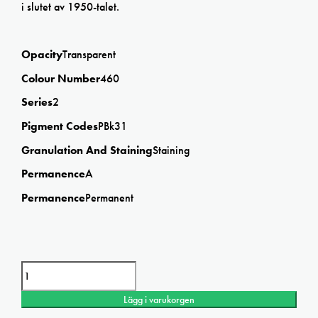
i slutet av 1950-talet.
Opacity
Transparent
Colour Number
460
Series
2
Pigment Codes
PBk31
Granulation And Staining
Staining
Permanence
A
Permanence
Permanent
Winsor&Newton
Perylene
Green
Lägg i varukorgen
Professional
watercolor