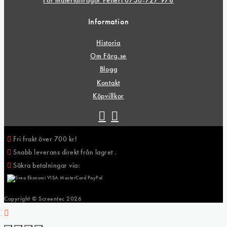
För materialfrågor Petteri 0730-727 978
Information
Historia
Om Färg.se
Blogg
Kontakt
Köpvillkor
Fri frakt över 700 kr!
Snabb leverans direkt från lagret .
Säkra betalningar via:
Copyright © Screentec
2026