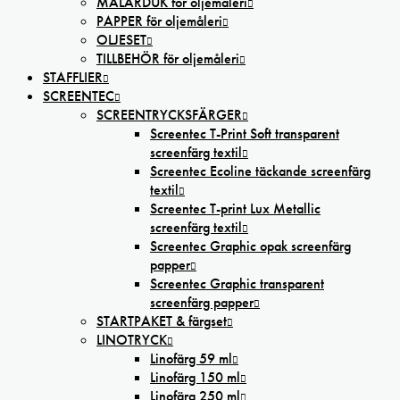
MÅLARDUK för oljemåleri
PAPPER för oljemåleri
OLJESET
TILLBEHÖR för oljemåleri
STAFFLIER
SCREENTEC
SCREENTRYCKSFÄRGER
Screentec T-Print Soft transparent
screenfärg textil
Screentec Ecoline täckande screenfärg
textil
Screentec T-print Lux Metallic
screenfärg textil
Screentec Graphic opak screenfärg
papper
Screentec Graphic transparent
screenfärg papper
STARTPAKET & färgset
LINOTRYCK
Linofärg 59 ml
Linofärg 150 ml
Linofärg 250 ml