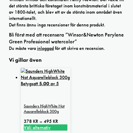
det största brittiska företaget inom konstnärsmaterial i slutet
av 1800-talet, och blev ett av de största inom området även
internationellt.
Det finns ännu inga recensioner för denna produkt.
Bli först med att recensera ”Winsor&Newton Perylene
Green Professional watercolor”
Du måste vara
inloggad
för att skriva en recension.
Vi gillar även
Betygsatt
5.00
av 5
Saunders HighWhite Not
Aquarelleblock 300g
Prisintervall:
378
KR
–
495
KR
378 kr
Välj alternativ