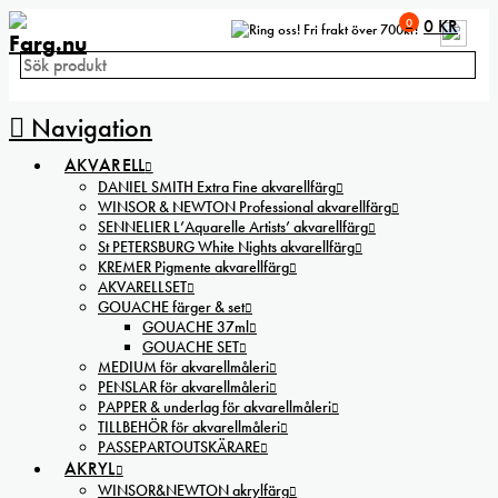
0
0
KR
Fri frakt över 700kr!
Navigation
AKVARELL
DANIEL SMITH Extra Fine akvarellfärg
WINSOR & NEWTON Professional akvarellfärg
SENNELIER L’Aquarelle Artists’ akvarellfärg
St PETERSBURG White Nights akvarellfärg
KREMER Pigmente akvarellfärg
AKVARELLSET
GOUACHE färger & set
GOUACHE 37ml
GOUACHE SET
MEDIUM för akvarellmåleri
PENSLAR för akvarellmåleri
PAPPER & underlag för akvarellmåleri
TILLBEHÖR för akvarellmåleri
PASSEPARTOUTSKÄRARE
AKRYL
WINSOR&NEWTON akrylfärg