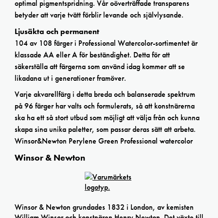
optimal pigmentspridning. Vår oöverträffade transparens
betyder att varje tvätt förblir levande och självlysande.
Ljusäkta och permanent
104 av 108 färger i Professional Watercolor-sortimentet är
klassade AA eller A för beständighet. Detta för att
säkerställa att färgerna som använd idag kommer att se
likadana ut i generationer framöver.
Varje akvarellfärg i detta breda och balanserade spektrum
på 96 färger har valts och formulerats, så att konstnärerna
ska ha ett så stort utbud som möjligt att välja från och kunna
skapa sina unika paletter, som passar deras sätt att arbeta.
Winsor&Newton Perylene Green Professional watercolor
Winsor & Newton
Winsor & Newton grundades 1832 i London, av kemisten
William Winsor och konstnären Henry Newton. Det växte till