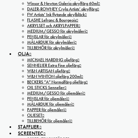
Winsor & Newton Galeria akrylfärg 60ml
DALER-ROWNEY Cryla Artists’ akrylfärg
FW Artists’ Ink flytande akrylbläck
FLASHE Lefranc & Bourgeois
AKRYLSET och AKRYLPAPPER
MEDIUM/GESSO för akrylmåleri
PENSLAR för akrylmåleri
MÅLARDUK för akrylmåleri
TILLBEHÖR för akrylmåleri
OLJA
MICHAEL HARDING oljefärg
SENNELIER Extra Fine oljefärg
W&N ARTISAN oljefärg
W&N WINTON oljefärg 200ml
BECKERS ”A” Normalfärg oljefärg
OIL STICKS Sennelier
MEDIUM/GESSO för oljemåleri
PENSLAR för oljemåleri
MÅLARDUK för oljemåleri
PAPPER för oljemåleri
OLJESET
TILLBEHÖR för oljemåleri
STAFFLIER
SCREENTEC