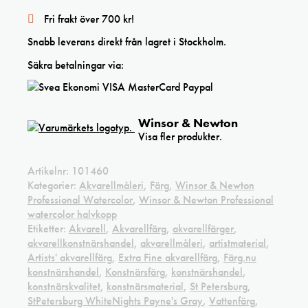
mängd
Fri frakt över 700 kr!
Snabb leverans direkt från lagret i Stockholm.
Säkra betalningar via:
Winsor & Newton
Visa fler produkter.
Artikelnr:
101460
Kategorier:
Akvarellmåleri
,
Färg
,
Winsor & Newton
Professional Watercolor
,
Winsor & Newton Professional
watercolor halvkopp
Etiketter:
Akvarell
,
Akvarellfärg
,
akvarellfärger
,
akvarellkonstnärshandel
,
akvarellmåleri
,
artistmaterial
,
Artists' akvarellfärg
,
Extra Fine akvarellfärg
,
Färg.nu
konstnärshandel
,
Konstnärsfärg
,
konstnärshandel
,
konstnärskvalitet
,
konstnärsmaterial
,
St Petersburg
,
StPetersburg WhiteNights Payne's Gray
,
Vattenfärg
,