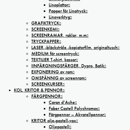
Linoplattor
Papper för Linotryck
Linoverktyg
GRAFIKTRYCK
SCREENKEMI
SCREENRAMAR, raklar, m.m
TRYCKPAPPER
LASER,-bläckstråle,-kopiatorfilm, oríginaltusch
MEDIUM för screentryck
TEXTILIER T-shirt, kassar
IINFÄRGNINGSFÄRGER, Dypro, Batik
EXPONERING av ram
OMSPÄNNIG av screenram
SCREENKURSER
KOL, KRITOR & PENNOR
FÄRGPENNOR
Caran d’Ache
Faber Castell Polychromos
Färgpennor – Akvarellpennor
KRITOR olje-pastell-vax
Oljepastell