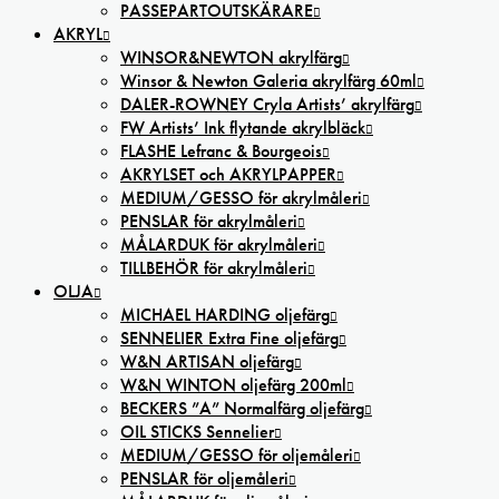
PASSEPARTOUTSKÄRARE
AKRYL
WINSOR&NEWTON akrylfärg
Winsor & Newton Galeria akrylfärg 60ml
DALER-ROWNEY Cryla Artists’ akrylfärg
FW Artists’ Ink flytande akrylbläck
FLASHE Lefranc & Bourgeois
AKRYLSET och AKRYLPAPPER
MEDIUM/GESSO för akrylmåleri
PENSLAR för akrylmåleri
MÅLARDUK för akrylmåleri
TILLBEHÖR för akrylmåleri
OLJA
MICHAEL HARDING oljefärg
SENNELIER Extra Fine oljefärg
W&N ARTISAN oljefärg
W&N WINTON oljefärg 200ml
BECKERS ”A” Normalfärg oljefärg
OIL STICKS Sennelier
MEDIUM/GESSO för oljemåleri
PENSLAR för oljemåleri