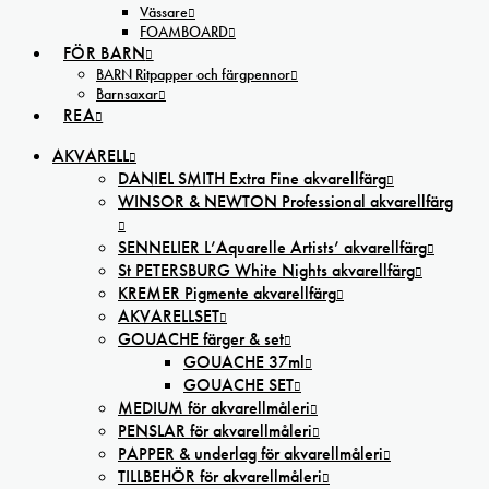
Vässare
FOAMBOARD
FÖR BARN
BARN Ritpapper och färgpennor
Barnsaxar
REA
AKVARELL
DANIEL SMITH Extra Fine akvarellfärg
WINSOR & NEWTON Professional akvarellfärg
SENNELIER L’Aquarelle Artists’ akvarellfärg
St PETERSBURG White Nights akvarellfärg
KREMER Pigmente akvarellfärg
AKVARELLSET
GOUACHE färger & set
GOUACHE 37ml
GOUACHE SET
MEDIUM för akvarellmåleri
PENSLAR för akvarellmåleri
PAPPER & underlag för akvarellmåleri
TILLBEHÖR för akvarellmåleri