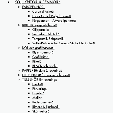
KOL, KRITOR & PENNOR
FÄRGPENNOR
Caran d’Ache
Faber Castell Polychromos
Färgpennor – Akvarellpennor
KRITOR olje-pastell-vax
Oljepastell
Sennelier Oil Stick
Torrpastell, Softpastell
Vattenlösliga kritor Caran d’Ache NeoColor
KOL och grafitbaserat
Blyertspennor
Grafitkritor
Ritkol
BLÄCK och tusch
PAPPER för skiss & teckning
FILTPENNOR för vuxna och barn
TILLBEHÖR för teckning
Fixativ
Förvaring
Linjaler
Mallar
Radergummin
Ritbord & Ljusbord
Skärmattor