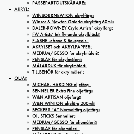
PASSEPARTOUTSKÄRARE
AKRYL
WINSOR&NEWTON akrylfärg
Winsor & Newton Galeria akrylfärg 60ml
DALER-ROWNEY Cryla Artists’ akrylfärg
FW Artists’ Ink flytande akrylbläck
FLASHE Lefranc & Bourgeois
AKRYLSET och AKRYLPAPPER
MEDIUM/GESSO för akrylmåleri
PENSLAR för akrylmåleri
MÅLARDUK för akrylmåleri
TILLBEHÖR för akrylmåleri
OLJA
MICHAEL HARDING oljefärg
SENNELIER Extra Fine oljefärg
W&N ARTISAN oljefärg
W&N WINTON oljefärg 200ml
BECKERS ”A” Normalfärg oljefärg
OIL STICKS Sennelier
MEDIUM/GESSO för oljemåleri
PENSLAR för oljemåleri