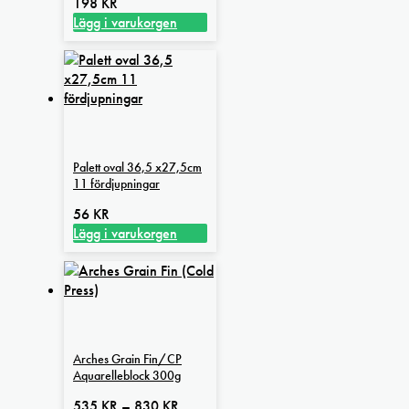
198
KR
Lägg i varukorgen
Palett oval 36,5 x27,5cm
11 fördjupningar
56
KR
Lägg i varukorgen
Arches Grain Fin/CP
Aquarelleblock 300g
Prisintervall:
535
KR
–
830
KR