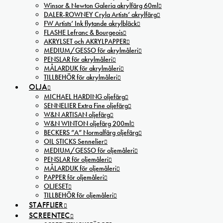
Winsor & Newton Galeria akrylfärg 60ml
DALER-ROWNEY Cryla Artists’ akrylfärg
FW Artists’ Ink flytande akrylbläck
FLASHE Lefranc & Bourgeois
AKRYLSET och AKRYLPAPPER
MEDIUM/GESSO för akrylmåleri
PENSLAR för akrylmåleri
MÅLARDUK för akrylmåleri
TILLBEHÖR för akrylmåleri
OLJA
MICHAEL HARDING oljefärg
SENNELIER Extra Fine oljefärg
W&N ARTISAN oljefärg
W&N WINTON oljefärg 200ml
BECKERS ”A” Normalfärg oljefärg
OIL STICKS Sennelier
MEDIUM/GESSO för oljemåleri
PENSLAR för oljemåleri
MÅLARDUK för oljemåleri
PAPPER för oljemåleri
OLJESET
TILLBEHÖR för oljemåleri
STAFFLIER
SCREENTEC