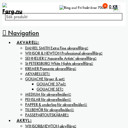
0
0
KR
Fri frakt över 700kr!
Navigation
AKVARELL
DANIEL SMITH Extra Fine akvarellfärg
WINSOR & NEWTON Professional akvarellfärg
SENNELIER L’Aquarelle Artists’ akvarellfärg
St PETERSBURG White Nights akvarellfärg
KREMER Pigmente akvarellfärg
AKVARELLSET
GOUACHE färger & set
GOUACHE 37ml
GOUACHE SET
MEDIUM för akvarellmåleri
PENSLAR för akvarellmåleri
PAPPER & underlag för akvarellmåleri
TILLBEHÖR för akvarellmåleri
PASSEPARTOUTSKÄRARE
AKRYL
WINSOR&NEWTON akrylfärg