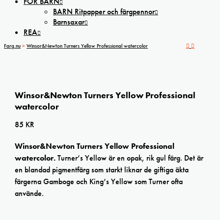
FÖR BARN
BARN Ritpapper och färgpennor
Barnsaxar
REA
Farg.nu
>
Winsor&Newton Turners Yellow Professional watercolor
Winsor&Newton Turners Yellow Professional
watercolor
85
KR
Winsor&Newton Turners Yellow Professional
watercolor.
Turner’s Yellow är en opak, rik gul färg. Det är
en blandad pigmentfärg som starkt liknar de giftiga äkta
färgerna Gamboge och King’s Yellow som Turner ofta
använde.