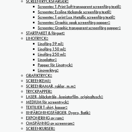
SCREENTRYCKSFÄRGER
Screentec T-Print Soft transparent screenfärg textil
Screentec Ecoline täckande screenfärg textil
Screentec T-print Lux Metallic screenfärg textil
Screentec Graphic opak screenfärg papper
Screentec Graphic transparent screenfärg papper
STARTPAKET & färgset
LINOTRYCK
Linofärg 59 ml
Linofärg 150 ml
Linofärg 250 ml
Linoplattor
Papper för Linotryck
Linoverktyg
GRAFIKTRYCK
SCREENKEMI
SCREENRAMAR, raklar, m.m
TRYCKPAPPER
LASER,-bläckstråle,-kopiatorfilm, oríginaltusch
MEDIUM för screentryck
TEXTILIER T-shirt, kassar
IINFÄRGNINGSFÄRGER, Dypro, Batik
EXPONERING av ram
OMSPÄNNIG av screenram
SCREENKURSER