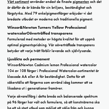
Vårt sortiment
använder endast de finaste
pigmenten
och det
är därför de är kända för sin briljans, beständighet och
färgstyrka. Med 79 enkelpigmentfärger erbjuder vi det
bredaste utbudet av moderna och traditionella pigment.
Winsor&Newton Turners Yellow Professional
watercolorOöverträffad transparens
Formulerad med metoder av högsta kvalitet för att uppnå
optimal pigmentspridning. Vår oöverträffade transparens
betyder att varje tvätt förblir levande och självlysande.
Ljusäkta och permanent
Winsor&Newton Cadmium lemon Professional watercolor
104 av 108 färger i Professional Watercolor-sortimentet är
klassade AA eller A för beständighet. Detta för att
säkerställa att färgerna som använd idag kommer att se
likadana ut i generationer framöver.
Varje akvarellfärg i detta breda och balanserade spektrum
på 96 färger har valt och formulera, så att konstnärerna ska
ha ett så stort utbud som möjligt att välja från och kunna