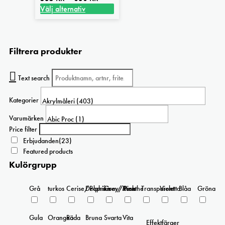
535 kr
Välj alternativ
Den
till
här
830 kr
produkten
Filtrera produkter
har
flera
varianter.
Text search
De
olika
Kategorier
alternativen
kan
Varumärken
väljas
Price filter
på
Erbjudanden
(23)
produktsidan
Featured products
Kulörgrupp
Grå
turkos
Cerise/Paprika
Delphinium/Menthe
Grey/Pink
Rosa
Transparent
Violetta
Blåa
Gröna
Gula
Orangea
Röda
Bruna
Svarta
Vita
Effektfärger