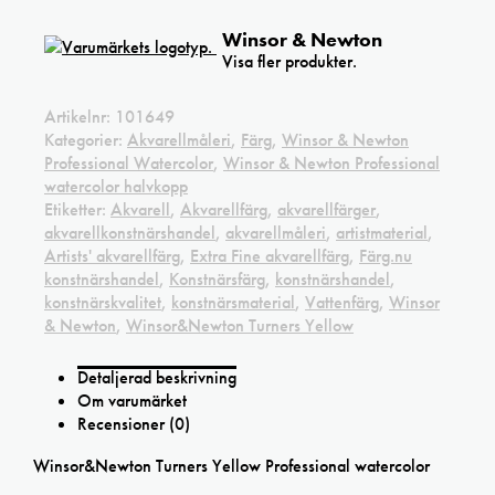
Winsor & Newton
Visa fler produkter.
Artikelnr:
101649
Kategorier:
Akvarellmåleri
,
Färg
,
Winsor & Newton
Professional Watercolor
,
Winsor & Newton Professional
watercolor halvkopp
Etiketter:
Akvarell
,
Akvarellfärg
,
akvarellfärger
,
akvarellkonstnärshandel
,
akvarellmåleri
,
artistmaterial
,
Artists' akvarellfärg
,
Extra Fine akvarellfärg
,
Färg.nu
konstnärshandel
,
Konstnärsfärg
,
konstnärshandel
,
konstnärskvalitet
,
konstnärsmaterial
,
Vattenfärg
,
Winsor
& Newton
,
Winsor&Newton Turners Yellow
Detaljerad beskrivning
Om varumärket
Recensioner (0)
Winsor&Newton Turners Yellow Professional watercolor