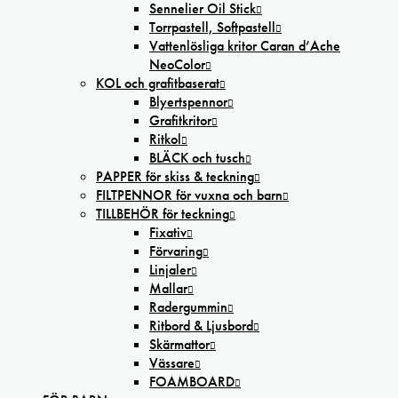
Sennelier Oil Stick
Torrpastell, Softpastell
Vattenlösliga kritor Caran d’Ache
NeoColor
KOL och grafitbaserat
Blyertspennor
Grafitkritor
Ritkol
BLÄCK och tusch
PAPPER för skiss & teckning
FILTPENNOR för vuxna och barn
TILLBEHÖR för teckning
Fixativ
Förvaring
Linjaler
Mallar
Radergummin
Ritbord & Ljusbord
Skärmattor
Vässare
FOAMBOARD