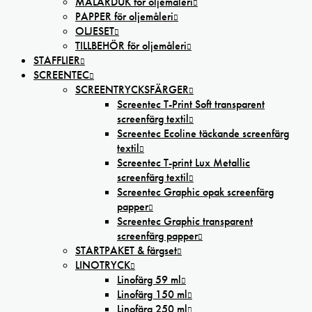
MÅLARDUK för oljemåleri
PAPPER för oljemåleri
OLJESET
TILLBEHÖR för oljemåleri
STAFFLIER
SCREENTEC
SCREENTRYCKSFÄRGER
Screentec T-Print Soft transparent
screenfärg textil
Screentec Ecoline täckande screenfärg
textil
Screentec T-print Lux Metallic
screenfärg textil
Screentec Graphic opak screenfärg
papper
Screentec Graphic transparent
screenfärg papper
STARTPAKET & färgset
LINOTRYCK
Linofärg 59 ml
Linofärg 150 ml
Linofärg 250 ml