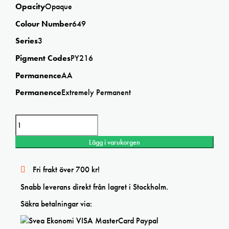
Opacity
Opaque
Colour Number
649
Series
3
Pigment Codes
PY216
Permanence
AA
Permanence
Extremely Permanent
Winsor&Newton Turners Yellow Professional watercolor mängd
Lägg i varukorgen
Fri frakt över 700 kr!
Snabb leverans direkt från lagret i Stockholm.
Säkra betalningar via: