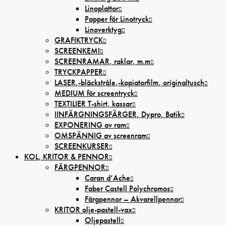
Linoplattor
Papper för Linotryck
Linoverktyg
GRAFIKTRYCK
SCREENKEMI
SCREENRAMAR, raklar, m.m
TRYCKPAPPER
LASER,-bläckstråle,-kopiatorfilm, oríginaltusch
MEDIUM för screentryck
TEXTILIER T-shirt, kassar
IINFÄRGNINGSFÄRGER, Dypro, Batik
EXPONERING av ram
OMSPÄNNIG av screenram
SCREENKURSER
KOL, KRITOR & PENNOR
FÄRGPENNOR
Caran d’Ache
Faber Castell Polychromos
Färgpennor – Akvarellpennor
KRITOR olje-pastell-vax
Oljepastell