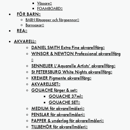
Vässare
FOAMBOARD
FÖR BARN
BARN Ritpapper och färgpennor
Barnsaxar
REA
AKVARELL
DANIEL SMITH Extra Fine akvarellfärg
WINSOR & NEWTON Professional akvarellfärg
SENNELIER L’Aquarelle Artists’ akvarellfärg
St PETERSBURG White Nights akvarellfärg
KREMER Pigmente akvarellfärg
AKVARELLSET
GOUACHE färger & set
GOUACHE 37ml
GOUACHE SET
MEDIUM för akvarellmåleri
PENSLAR för akvarellmåleri
PAPPER & underlag för akvarellmåleri
TILLBEHÖR för akvarellmåleri