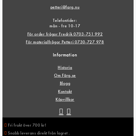
petteri@farg.nu
Telefontider:
mån - fre 10-17
För order frågor Fredrik 0703-751 992
För materialfrågor Petteri 0730-727 978
Information
Historia
Om Färg.se
Blogg
Kontakt
Köpvillkor
Fri frakt över 700 kr!
Snabb leverans direkt från lagret .