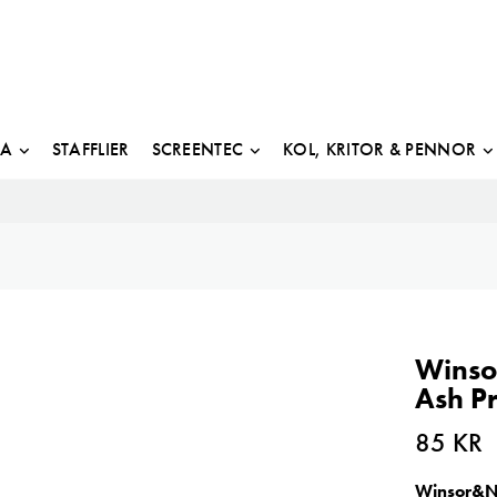
JA
STAFFLIER
SCREENTEC
KOL, KRITOR & PENNOR
Winso
Ash Pr
85
KR
Winsor&Ne