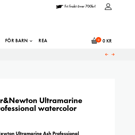
Fri frakt över 700kr!
FÖR BARN
REA
0
0
KR
r&Newton Ultramarine
ofessional watercolor
wton Ultramarine Ash Professional