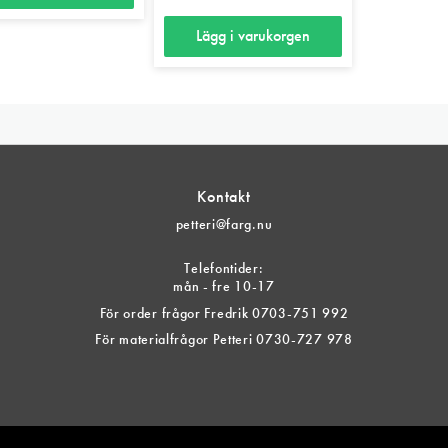
här
produkten
Lägg i varukorgen
har
ten
flera
varianter.
De
er.
olika
alternativen
Kontakt
kan
petteri@farg.nu
tiven
väljas
Telefontider:
på
mån - fre 10-17
produktsida
För order frågor Fredrik 0703-751 992
För materialfrågor Petteri 0730-727 978
tsidan