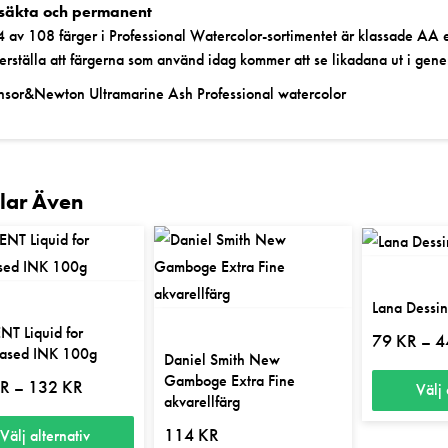
usäkta och permanent
 av 108 färger i Professional Watercolor-sortimentet är klassade AA el
erställa att färgerna som använd idag kommer att se likadana ut i gene
sor&Newton Ultramarine Ash Professional watercolor
llar Även
Lana Dessin
T Liquid for
79
KR
4
–
based INK 100g
Daniel Smith New
Gamboge Extra Fine
Prisintervall:
R
132
KR
–
Välj 
118 kr
akvarellfärg
till
Den
132 kr
114
KR
Välj alternativ