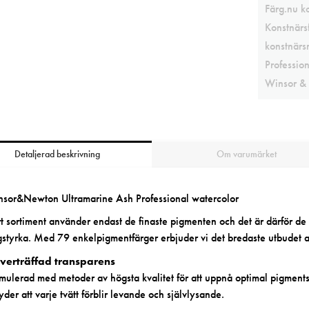
Färg.nu k
Konstnärs
konstnärs
Professio
Winsor &
Detaljerad beskrivning
Om varumärket
sor&Newton Ultramarine Ash Professional watercolor
t sortiment
använder endast de finaste
pigmenten
och det är därför de 
gstyrka. Med 79 enkelpigmentfärger erbjuder vi det bredaste utbudet 
verträffad transparens
mulerad med metoder av högsta kvalitet för att uppnå optimal pigments
yder att varje tvätt förblir levande och självlysande.