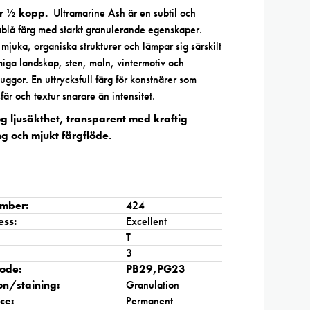
or ½ kopp.
Ultramarine Ash är en subtil och
blå färg med starkt granulerande egenskaper.
mjuka, organiska strukturer och lämpar sig särskilt
miga landskap, sten, moln, vintermotiv och
uggor. En uttrycksfull färg för konstnärer som
fär och textur snarare än intensitet.
g ljusäkthet, transparent med kraftig
g och mjukt färgflöde.
mber:
424
ess:
Excellent
T
3
ode:
PB29,PG23
on/staining:
Granulation
ce:
Permanent