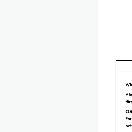
Win
Vår
fär
Oö
For
bet