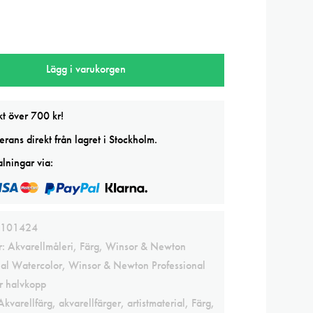
wton
Lägg i varukorgen
l
kt över 700 kr!
rans direkt från lagret i Stockholm.
lningar via:
101424
r:
Akvarellmåleri
,
Färg
,
Winsor & Newton
nal Watercolor
,
Winsor & Newton Professional
r halvkopp
Akvarellfärg
,
akvarellfärger
,
artistmaterial
,
Färg
,