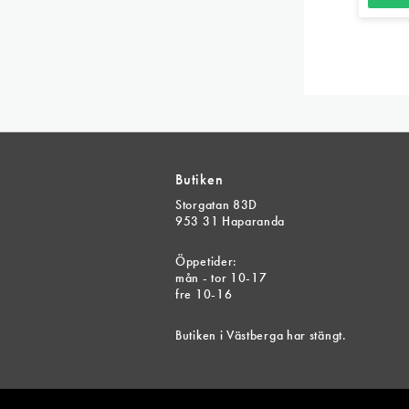
Den
här
produk
har
flera
variant
De
Butiken
olika
Storgatan 83D
alterna
953 31 Haparanda
kan
Öppetider:
väljas
mån - tor 10-17
på
fre 10-16
produk
Butiken i Västberga har stängt.