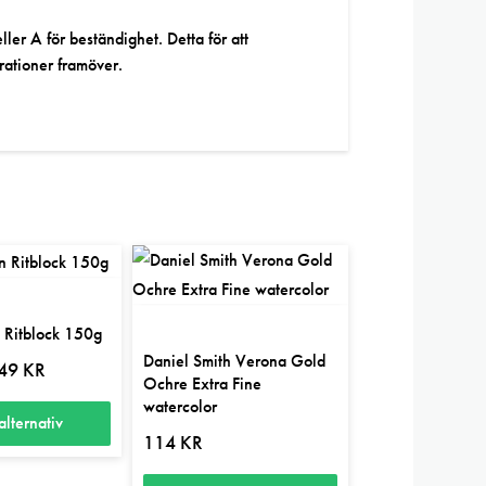
ler A för beständighet. Detta för att
rationer framöver.
 Ritblock 150g
Daniel Smith Verona Gold
Prisintervall:
49
KR
Ochre Extra Fine
79 kr
till
watercolor
449 kr
alternativ
114
KR