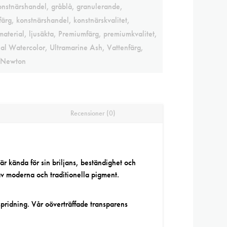
onstnärshandel
,
gråblå
,
granulerande
,
färg
,
konstnärshandel
,
konstnärskvalitet
,
material
,
ljusäkta
,
Premiumfärg
,
premiumkvalitet
,
nal Watercolor
,
Ultramarine Ash
,
Vattenfärg
,
 Newton
Recensioner (0)
är kända för sin briljans, beständighet och
av moderna och traditionella pigment.
pridning. Vår oöverträffade transparens