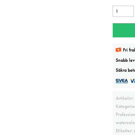
Winsor&Ne
Ultramarine
Ash
Professiona
watercolor
Fri fra
mängd
Snabb leve
Säkra beta
Artikelnr:
Kategorie
Professio
watercolo
Etiketter: