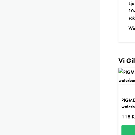
Lj
104
säk
Win
Vi Gi
PIGMEN
water
118
K