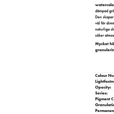
watercol
dämpad grå
Den skapar 
väl för dim
naturliga sk
söker atmos
Mycket hö
granulerin
Colour Nu
Lightfastn
Opacity:
Series:
Pigment C
Granulati
Permanen