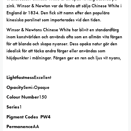
zink. Winsor & Newton var de första att sälja Chinese White i
England år 1834. Den fick sitt namn efter den populära
kinesiska porslinet som importerades vid den tiden.
Winsor & Newtons Chinese White har blivit en standardfärg
inom konstvärlden och används ofta som en allmän vita färgen
för att blanda och skapa nyanser. Dess opaka natur gör den
idealisk för att täcka andra färger eller användas som
höjdpunkter i målningar. Färgen ger en ren och ljus vit nyans,
Lightfastness
Excellent
Opacity
Semi-Opaque
Colour Number
150
Series
1
Pigment Codes PW4
Permanence
AA