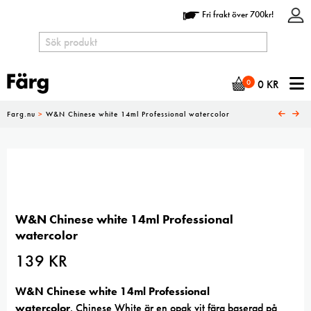
Fri frakt över 700kr!
N
0
0
KR
Farg.nu
>
W&N Chinese white 14ml Professional watercolor
W&N Chinese white 14ml Professional
watercolor
139
KR
W&N Chinese white 14ml Professional
watercolor
. Chinese White är en opak vit färg baserad på