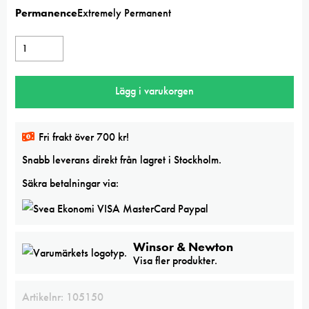
Permanence
Extremely Permanent
W&N
Chinese
white
Lägg i varukorgen
14ml
Professional
watercolor
Fri frakt över 700 kr!
mängd
Snabb leverans direkt från lagret i Stockholm.
Säkra betalningar via:
Winsor & Newton
Visa fler produkter.
Artikelnr:
105150