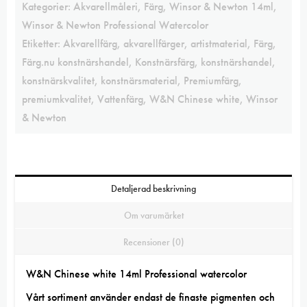
Kategorier:
Akvarellmåleri
,
Färg
,
Winsor & Newton 14ml
,
Winsor & Newton Professional Watercolor
Etiketter:
Akvarellfärg
,
akvarellfärger
,
artistmaterial
,
Färg
,
Färg.nu konstnärshandel
,
Konstnärsfärg
,
konstnärshandel
,
konstnärskvalitet
,
konstnärsmaterial
,
Premiumfärg
,
premiumkvalitet
,
Vattenfärg
,
W&N Chinese white
,
Winsor
& Newton
Detaljerad beskrivning
Om varumärket
Recensioner (0)
W&N Chinese white 14ml Professional watercolor
Vårt sortiment
använder endast de finaste
pigmenten
och