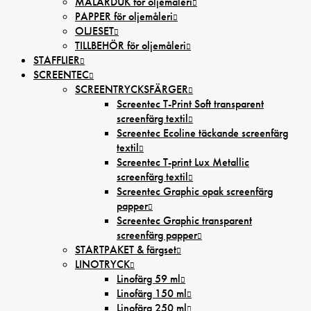
MÅLARDUK för oljemåleri
PAPPER för oljemåleri
OLJESET
TILLBEHÖR för oljemåleri
STAFFLIER
SCREENTEC
SCREENTRYCKSFÄRGER
Screentec T-Print Soft transparent
screenfärg textil
Screentec Ecoline täckande screenfärg
textil
Screentec T-print Lux Metallic
screenfärg textil
Screentec Graphic opak screenfärg
papper
Screentec Graphic transparent
screenfärg papper
STARTPAKET & färgset
LINOTRYCK
Linofärg 59 ml
Linofärg 150 ml
Linofärg 250 ml