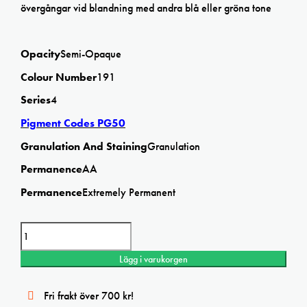
övergångar vid blandning med andra blå eller gröna tone
Opacity
Semi-Opaque
Colour Number
191
Series
4
Pigment Codes PG50
Granulation And Staining
Granulation
Permanence
AA
Permanence
Extremely Permanent
W&N Cobalt turquoise light 14ml Professional watercolor mängd
Lägg i varukorgen
Fri frakt över 700 kr!