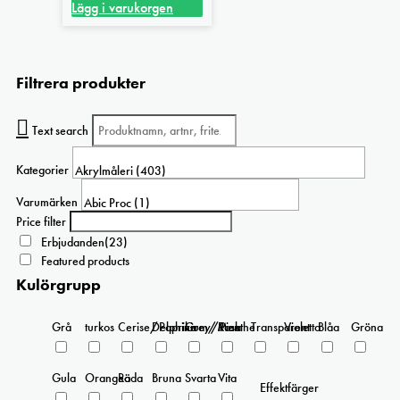
kan
Lägg i varukorgen
väljas
på
produktsidan
Filtrera produkter
Text search
Kategorier
Varumärken
Price filter
Erbjudanden
(23)
Featured products
Kulörgrupp
Grå
turkos
Cerise/Paprika
Delphinium/Menthe
Grey/Pink
Rosa
Transparent
Violetta
Blåa
Gröna
Gula
Orangea
Röda
Bruna
Svarta
Vita
Effektfärger