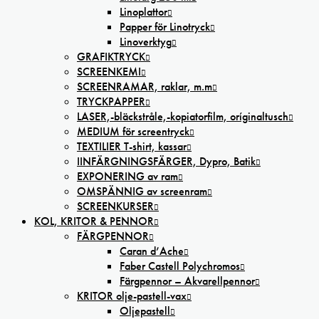
Linoplattor
Papper för Linotryck
Linoverktyg
GRAFIKTRYCK
SCREENKEMI
SCREENRAMAR, raklar, m.m
TRYCKPAPPER
LASER,-bläckstråle,-kopiatorfilm, oríginaltusch
MEDIUM för screentryck
TEXTILIER T-shirt, kassar
IINFÄRGNINGSFÄRGER, Dypro, Batik
EXPONERING av ram
OMSPÄNNIG av screenram
SCREENKURSER
KOL, KRITOR & PENNOR
FÄRGPENNOR
Caran d’Ache
Faber Castell Polychromos
Färgpennor – Akvarellpennor
KRITOR olje-pastell-vax
Oljepastell