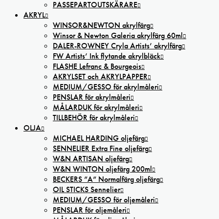
PASSEPARTOUTSKÄRARE
AKRYL
WINSOR&NEWTON akrylfärg
Winsor & Newton Galeria akrylfärg 60ml
DALER-ROWNEY Cryla Artists’ akrylfärg
FW Artists’ Ink flytande akrylbläck
FLASHE Lefranc & Bourgeois
AKRYLSET och AKRYLPAPPER
MEDIUM/GESSO för akrylmåleri
PENSLAR för akrylmåleri
MÅLARDUK för akrylmåleri
TILLBEHÖR för akrylmåleri
OLJA
MICHAEL HARDING oljefärg
SENNELIER Extra Fine oljefärg
W&N ARTISAN oljefärg
W&N WINTON oljefärg 200ml
BECKERS ”A” Normalfärg oljefärg
OIL STICKS Sennelier
MEDIUM/GESSO för oljemåleri
PENSLAR för oljemåleri