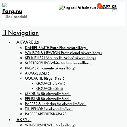
3
297
KR
Fri frakt över 700kr!
Navigation
AKVARELL
DANIEL SMITH Extra Fine akvarellfärg
WINSOR & NEWTON Professional akvarellfärg
SENNELIER L’Aquarelle Artists’ akvarellfärg
St PETERSBURG White Nights akvarellfärg
KREMER Pigmente akvarellfärg
AKVARELLSET
GOUACHE färger & set
GOUACHE 37ml
GOUACHE SET
MEDIUM för akvarellmåleri
PENSLAR för akvarellmåleri
PAPPER & underlag för akvarellmåleri
TILLBEHÖR för akvarellmåleri
PASSEPARTOUTSKÄRARE
AKRYL
WINSOR&NEWTON akrylfärg