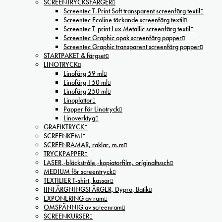
SCREENTRYCKSFÄRGER
Screentec T-Print Soft transparent screenfärg textil
Screentec Ecoline täckande screenfärg textil
Screentec T-print Lux Metallic screenfärg textil
Screentec Graphic opak screenfärg papper
Screentec Graphic transparent screenfärg papper
STARTPAKET & färgset
LINOTRYCK
Linofärg 59 ml
Linofärg 150 ml
Linofärg 250 ml
Linoplattor
Papper för Linotryck
Linoverktyg
GRAFIKTRYCK
SCREENKEMI
SCREENRAMAR, raklar, m.m
TRYCKPAPPER
LASER,-bläckstråle,-kopiatorfilm, oríginaltusch
MEDIUM för screentryck
TEXTILIER T-shirt, kassar
IINFÄRGNINGSFÄRGER, Dypro, Batik
EXPONERING av ram
OMSPÄNNIG av screenram
SCREENKURSER