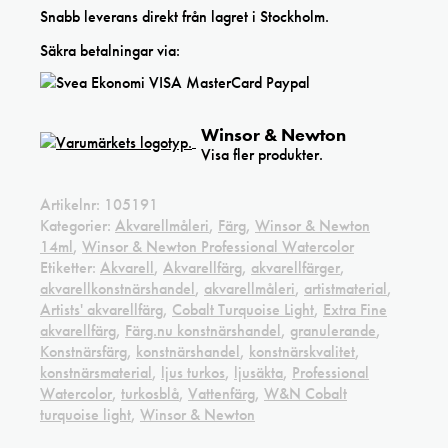
Snabb leverans direkt från lagret i Stockholm.
Säkra betalningar via:
Winsor & Newton
Visa fler produkter.
Artikelnr:
105191
Kategorier:
Akvarellmåleri
,
Färg
,
Winsor & Newton
14ml
,
Winsor & Newton Professional Watercolor
Etiketter:
Akvarell
,
Akvarellfärg
,
akvarellfärger
,
akvarellkonstnärshandel
,
akvarellmåleri
,
artistmaterial
,
Artists' akvarellfärg
,
Cobalt Turquoise Light
,
Extra Fine
akvarellfärg
,
Färg.nu konstnärshandel
,
granulerande
,
Konstnärsfärg
,
konstnärshandel
,
konstnärskvalitet
,
konstnärsmaterial
,
ljus turkos
,
ljusäkta
,
Professional
Watercolor
,
turkosblå
,
Vattenfärg
,
W&N Cobalt
turquoise light
,
Winsor & Newton