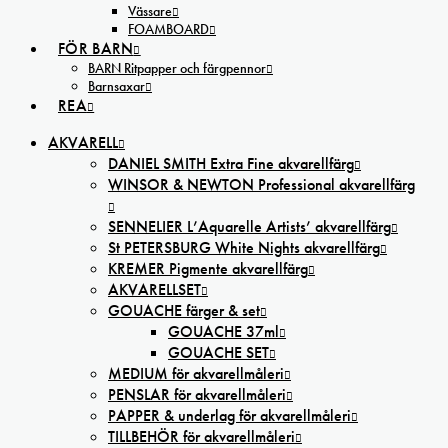
Vässare
FOAMBOARD
FÖR BARN
BARN Ritpapper och färgpennor
Barnsaxar
REA
AKVARELL
DANIEL SMITH Extra Fine akvarellfärg
WINSOR & NEWTON Professional akvarellfärg
SENNELIER L’Aquarelle Artists’ akvarellfärg
St PETERSBURG White Nights akvarellfärg
KREMER Pigmente akvarellfärg
AKVARELLSET
GOUACHE färger & set
GOUACHE 37ml
GOUACHE SET
MEDIUM för akvarellmåleri
PENSLAR för akvarellmåleri
PAPPER & underlag för akvarellmåleri
TILLBEHÖR för akvarellmåleri