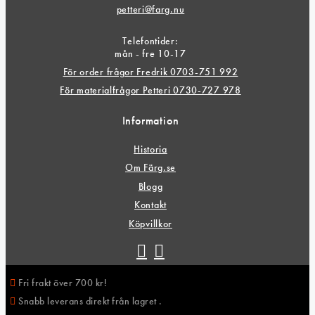
petteri@farg.nu
Telefontider:
mån - fre 10-17
För order frågor Fredrik 0703-751 992
För materialfrågor Petteri 0730-727 978
Information
Historia
Om Färg.se
Blogg
Kontakt
Köpvillkor
Fri frakt över 700 kr!
Snabb leverans direkt från lagret .