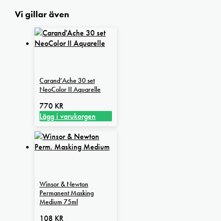
Vi gillar även
Carand’Ache 30 set
NeoColor II Aquarelle
770
KR
Lägg i varukorgen
Winsor & Newton
Permanent Masking
Medium 75ml
108
KR