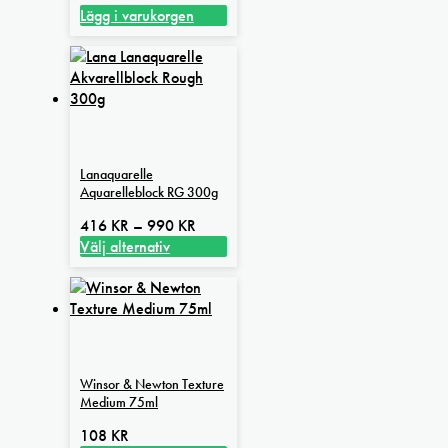
Lägg i varukorgen
Lanaquarelle
Aquarelleblock RG 300g
Prisintervall:
416
KR
–
990
KR
416 kr
Välj alternativ
Den
till
här
990 kr
produkten
har
flera
varianter.
Winsor & Newton Texture
De
Medium 75ml
olika
alternativen
108
KR