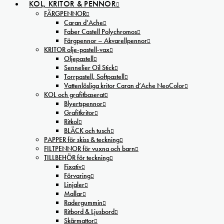
KOL, KRITOR & PENNOR
FÄRGPENNOR
Caran d’Ache
Faber Castell Polychromos
Färgpennor – Akvarellpennor
KRITOR olje-pastell-vax
Oljepastell
Sennelier Oil Stick
Torrpastell, Softpastell
Vattenlösliga kritor Caran d’Ache NeoColor
KOL och grafitbaserat
Blyertspennor
Grafitkritor
Ritkol
BLÄCK och tusch
PAPPER för skiss & teckning
FILTPENNOR för vuxna och barn
TILLBEHÖR för teckning
Fixativ
Förvaring
Linjaler
Mallar
Radergummin
Ritbord & Ljusbord
Skärmattor