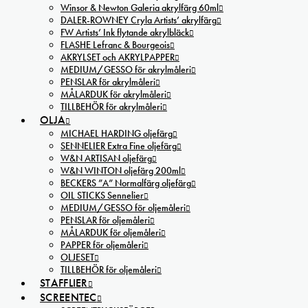
Winsor & Newton Galeria akrylfärg 60ml
DALER-ROWNEY Cryla Artists’ akrylfärg
FW Artists’ Ink flytande akrylbläck
FLASHE Lefranc & Bourgeois
AKRYLSET och AKRYLPAPPER
MEDIUM/GESSO för akrylmåleri
PENSLAR för akrylmåleri
MÅLARDUK för akrylmåleri
TILLBEHÖR för akrylmåleri
OLJA
MICHAEL HARDING oljefärg
SENNELIER Extra Fine oljefärg
W&N ARTISAN oljefärg
W&N WINTON oljefärg 200ml
BECKERS ”A” Normalfärg oljefärg
OIL STICKS Sennelier
MEDIUM/GESSO för oljemåleri
PENSLAR för oljemåleri
MÅLARDUK för oljemåleri
PAPPER för oljemåleri
OLJESET
TILLBEHÖR för oljemåleri
STAFFLIER
SCREENTEC