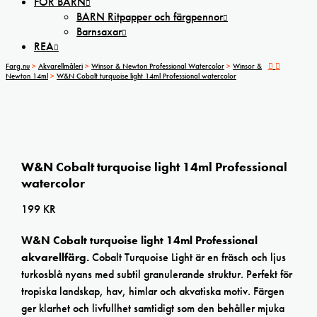
FÖR BARN
BARN Ritpapper och färgpennor
Barnsaxar
REA
Farg.nu
>
Akvarellmåleri
>
Winsor & Newton Professional Watercolor
>
Winsor &
Newton 14ml
>
W&N Cobalt turquoise light 14ml Professional watercolor
W&N Cobalt turquoise light 14ml Professional
watercolor
199
KR
W&N Cobalt turquoise light 14ml Professional
akvarellfärg.
Cobalt Turquoise Light är en fräsch och ljus
turkosblå nyans med subtil granulerande struktur. Perfekt för
tropiska landskap, hav, himlar och akvatiska motiv. Färgen
ger klarhet och livfullhet samtidigt som den behåller mjuka