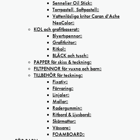
Sennelier Oil Stick
Torrpastell, Softpastell
Vattenlösliga kritor Caran d’Ache
NeoColor
KOL och grafitbaserat
Blyertspennor
Grafitkritor
Ritkol
BLÄCK och tusch
PAPPER för skiss & teckning
FILTPENNOR för vuxna och barn
TILLBEHÖR för teckning
Fixativ
Förvaring
Linjaler
Mallar
Radergummin
Ritbord & Ljusbord
Skärmattor
Vässare
FOAMBOARD