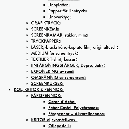
Linoplattor
Papper för Linotryck
Linoverktyg
GRAFIKTRYCK
SCREENKEMI
SCREENRAMAR, raklar, m.m
TRYCKPAPPER
LASER,-bläckstråle,-kopiatorfilm, oríginaltusch
MEDIUM för screentryck
TEXTILIER T-shirt, kassar
IINFÄRGNINGSFÄRGER, Dypro, Batik
EXPONERING av ram
OMSPÄNNIG av screenram
SCREENKURSER
KOL, KRITOR & PENNOR
FÄRGPENNOR
Caran d’Ache
Faber Castell Polychromos
Färgpennor – Akvarellpennor
KRITOR olje-pastell-vax
Oljepastell