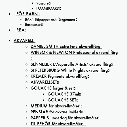
Vässare
FOAMBOARD
FÖR BARN
BARN Ritpapper och färgpennor
Barnsaxar
REA
AKVARELL
DANIEL SMITH Extra Fine akvarellfärg
WINSOR & NEWTON Professional akvarellfärg
SENNELIER L’Aquarelle Artists’ akvarellfärg
St PETERSBURG White Nights akvarellfärg
KREMER Pigmente akvarellfärg
AKVARELLSET
GOUACHE färger & set
GOUACHE 37ml
GOUACHE SET
MEDIUM för akvarellmåleri
PENSLAR för akvarellmåleri
PAPPER & underlag för akvarellmåleri
TILLBEHÖR för akvarellmåleri