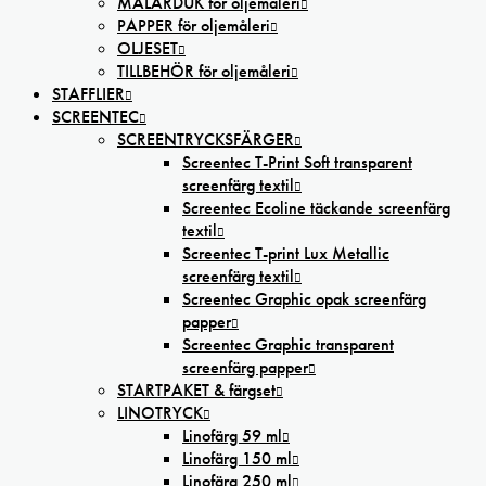
MÅLARDUK för oljemåleri
PAPPER för oljemåleri
OLJESET
TILLBEHÖR för oljemåleri
STAFFLIER
SCREENTEC
SCREENTRYCKSFÄRGER
Screentec T-Print Soft transparent
screenfärg textil
Screentec Ecoline täckande screenfärg
textil
Screentec T-print Lux Metallic
screenfärg textil
Screentec Graphic opak screenfärg
papper
Screentec Graphic transparent
screenfärg papper
STARTPAKET & färgset
LINOTRYCK
Linofärg 59 ml
Linofärg 150 ml
Linofärg 250 ml