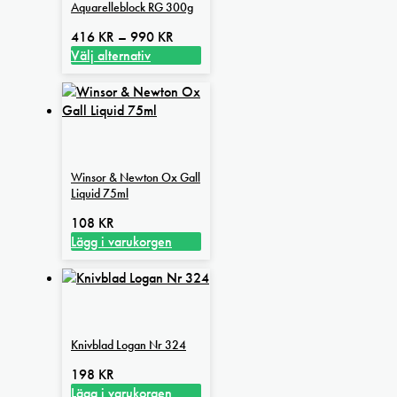
Aquarelleblock RG 300g
Prisintervall:
416
KR
–
990
KR
416 kr
Välj alternativ
Den
till
här
990 kr
produkten
har
flera
varianter.
Winsor & Newton Ox Gall
De
Liquid 75ml
olika
alternativen
108
KR
kan
Lägg i varukorgen
väljas
på
produktsidan
Knivblad Logan Nr 324
198
KR
Lägg i varukorgen