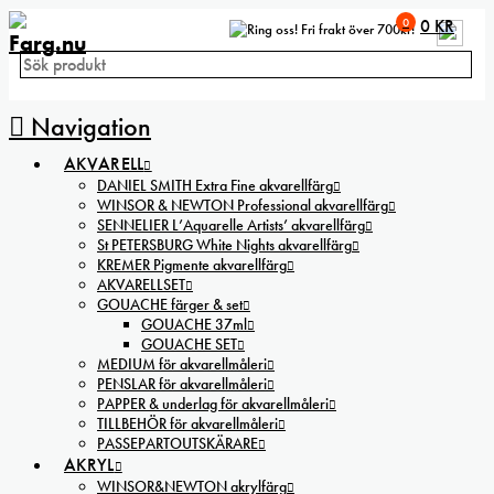
0
0
KR
Fri frakt över 700kr!
Navigation
AKVARELL
DANIEL SMITH Extra Fine akvarellfärg
WINSOR & NEWTON Professional akvarellfärg
SENNELIER L’Aquarelle Artists’ akvarellfärg
St PETERSBURG White Nights akvarellfärg
KREMER Pigmente akvarellfärg
AKVARELLSET
GOUACHE färger & set
GOUACHE 37ml
GOUACHE SET
MEDIUM för akvarellmåleri
PENSLAR för akvarellmåleri
PAPPER & underlag för akvarellmåleri
TILLBEHÖR för akvarellmåleri
PASSEPARTOUTSKÄRARE
AKRYL
WINSOR&NEWTON akrylfärg