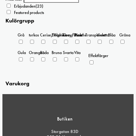
på
Erbjudanden
(23)
produktsidan
Featured products
Kulörgrupp
Grå
turkos
Cerise/Paprika
Delphinium/Menthe
Grey/Pink
Rosa
Transparent
Violetta
Blåa
Gröna
Gula
Orangea
Röda
Bruna
Svarta
Vita
Effektfärger
Varukorg
Butiken
Storgatan 83D