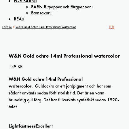
FÖR BARN
BARN Ritpapper och färgpennor
Barnsaxar
REA
Farg.nu
>
W&N Gold ochre 14ml Professional watercolor
W&N Gold ochre 14ml Professional watercolor
149
KR
W&N Gold ochre 14ml Professional
watercolor.
Guldockra är ett jordpigment och har som
sådant använts sedan förhistorisk tid. Det är en varm
brunaktig gul färg. Det har tillverkats syntetiskt sedan 1920-
talet.
Lightfastness
Excellent