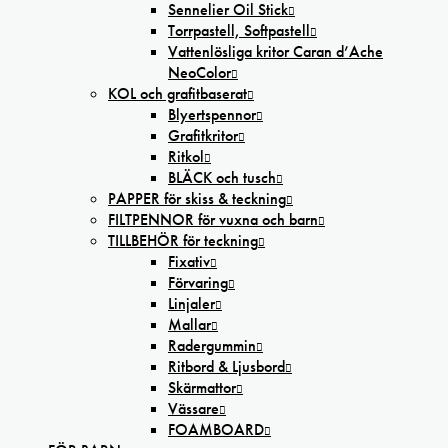
Sennelier Oil Stick
Torrpastell, Softpastell
Vattenlösliga kritor Caran d’Ache
NeoColor
KOL och grafitbaserat
Blyertspennor
Grafitkritor
Ritkol
BLÄCK och tusch
PAPPER för skiss & teckning
FILTPENNOR för vuxna och barn
TILLBEHÖR för teckning
Fixativ
Förvaring
Linjaler
Mallar
Radergummin
Ritbord & Ljusbord
Skärmattor
Vässare
FOAMBOARD