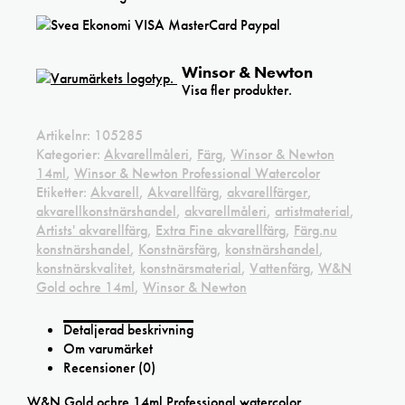
Winsor & Newton
Visa fler produkter.
Artikelnr:
105285
Kategorier:
Akvarellmåleri
,
Färg
,
Winsor & Newton
14ml
,
Winsor & Newton Professional Watercolor
Etiketter:
Akvarell
,
Akvarellfärg
,
akvarellfärger
,
akvarellkonstnärshandel
,
akvarellmåleri
,
artistmaterial
,
Artists' akvarellfärg
,
Extra Fine akvarellfärg
,
Färg.nu
konstnärshandel
,
Konstnärsfärg
,
konstnärshandel
,
konstnärskvalitet
,
konstnärsmaterial
,
Vattenfärg
,
W&N
Gold ochre 14ml
,
Winsor & Newton
Detaljerad beskrivning
Om varumärket
Recensioner (0)
W&N Gold ochre 14ml Professional watercolor