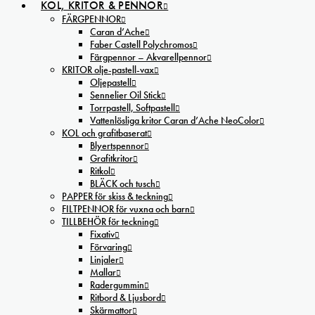
KOL, KRITOR & PENNOR
FÄRGPENNOR
Caran d’Ache
Faber Castell Polychromos
Färgpennor – Akvarellpennor
KRITOR olje-pastell-vax
Oljepastell
Sennelier Oil Stick
Torrpastell, Softpastell
Vattenlösliga kritor Caran d’Ache NeoColor
KOL och grafitbaserat
Blyertspennor
Grafitkritor
Ritkol
BLÄCK och tusch
PAPPER för skiss & teckning
FILTPENNOR för vuxna och barn
TILLBEHÖR för teckning
Fixativ
Förvaring
Linjaler
Mallar
Radergummin
Ritbord & Ljusbord
Skärmattor