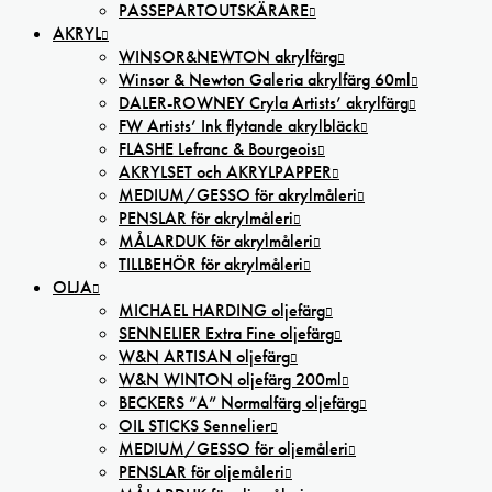
PASSEPARTOUTSKÄRARE
AKRYL
WINSOR&NEWTON akrylfärg
Winsor & Newton Galeria akrylfärg 60ml
DALER-ROWNEY Cryla Artists’ akrylfärg
FW Artists’ Ink flytande akrylbläck
FLASHE Lefranc & Bourgeois
AKRYLSET och AKRYLPAPPER
MEDIUM/GESSO för akrylmåleri
PENSLAR för akrylmåleri
MÅLARDUK för akrylmåleri
TILLBEHÖR för akrylmåleri
OLJA
MICHAEL HARDING oljefärg
SENNELIER Extra Fine oljefärg
W&N ARTISAN oljefärg
W&N WINTON oljefärg 200ml
BECKERS ”A” Normalfärg oljefärg
OIL STICKS Sennelier
MEDIUM/GESSO för oljemåleri
PENSLAR för oljemåleri