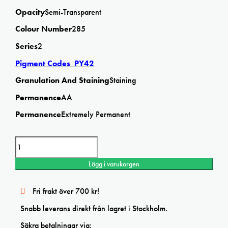
Opacity
Semi-Transparent
Colour Number
285
Series
2
Pigment Codes PY42
Granulation And Staining
Staining
Permanence
AA
Permanence
Extremely Permanent
W&N Gold ochre 14ml Professional watercolor mängd
Lägg i varukorgen
Fri frakt över 700 kr!
Snabb leverans direkt från lagret i Stockholm.
Säkra betalningar via: