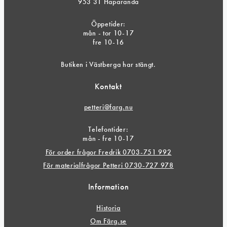
953 31 Haparanda
Öppetider:
mån - tor 10-17
fre 10-16
Butiken i Västberga har stängt.
Kontakt
petteri@farg.nu
Telefontider:
mån - fre 10-17
För order frågor Fredrik 0703-751 992
För materialfrågor Petteri 0730-727 978
Information
Historia
Om Färg.se