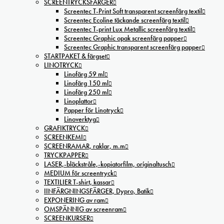
SCREENTRYCKSFÄRGER
Screentec T-Print Soft transparent screenfärg textil
Screentec Ecoline täckande screenfärg textil
Screentec T-print Lux Metallic screenfärg textil
Screentec Graphic opak screenfärg papper
Screentec Graphic transparent screenfärg papper
STARTPAKET & färgset
LINOTRYCK
Linofärg 59 ml
Linofärg 150 ml
Linofärg 250 ml
Linoplattor
Papper för Linotryck
Linoverktyg
GRAFIKTRYCK
SCREENKEMI
SCREENRAMAR, raklar, m.m
TRYCKPAPPER
LASER,-bläckstråle,-kopiatorfilm, oríginaltusch
MEDIUM för screentryck
TEXTILIER T-shirt, kassar
IINFÄRGNINGSFÄRGER, Dypro, Batik
EXPONERING av ram
OMSPÄNNIG av screenram
SCREENKURSER