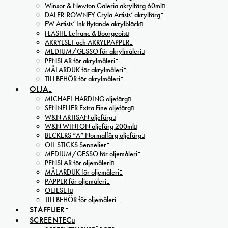
Winsor & Newton Galeria akrylfärg 60ml
DALER-ROWNEY Cryla Artists’ akrylfärg
FW Artists’ Ink flytande akrylbläck
FLASHE Lefranc & Bourgeois
AKRYLSET och AKRYLPAPPER
MEDIUM/GESSO för akrylmåleri
PENSLAR för akrylmåleri
MÅLARDUK för akrylmåleri
TILLBEHÖR för akrylmåleri
OLJA
MICHAEL HARDING oljefärg
SENNELIER Extra Fine oljefärg
W&N ARTISAN oljefärg
W&N WINTON oljefärg 200ml
BECKERS ”A” Normalfärg oljefärg
OIL STICKS Sennelier
MEDIUM/GESSO för oljemåleri
PENSLAR för oljemåleri
MÅLARDUK för oljemåleri
PAPPER för oljemåleri
OLJESET
TILLBEHÖR för oljemåleri
STAFFLIER
SCREENTEC