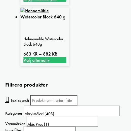
Hahnemühle Watercolor
Block 640g
Prisintervall:
683
KR
–
882
KR
683 kr
Välj alternativ
Den
till
här
882 kr
produkten
Filtrera produkter
har
flera
varianter.
Text search
De
olika
Kategorier
alternativen
kan
Varumärken
väljas
Price filter