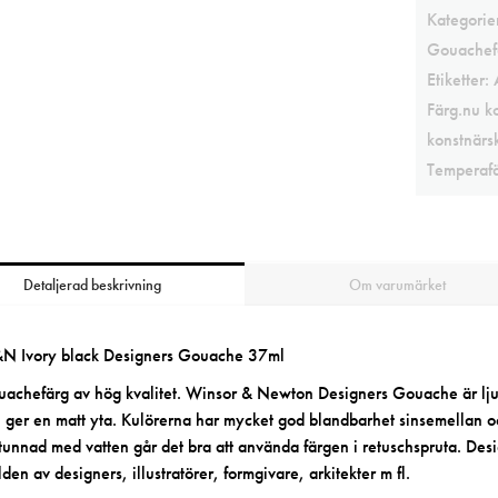
Kategorie
Gouachef
Etiketter:
Färg.nu k
konstnärsk
Temperaf
Detaljerad beskrivning
Om varumärket
N Ivory black Designers Gouache 37ml
achefärg av hög kvalitet. Winsor & Newton Designers Gouache är ljus
 ger en matt yta. Kulörerna har mycket god blandbarhet sinsemellan o
tunnad med vatten går det bra att använda färgen i retuschspruta. D
lden av designers, illustratörer, formgivare, arkitekter m fl.