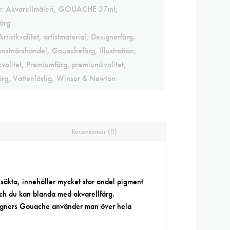
r:
Akvarellmåleri
,
GOUACHE 37ml
,
ärg
Artistkvalitet
,
artistmaterial
,
Designerfärg
,
onstnärshandel
,
Gouachefärg
,
Illustration
,
valitet
,
Premiumfärg
,
premiumkvalitet
,
ärg
,
Vattenlöslig
,
Winsor & Newton
Recensioner (0)
äkta, innehåller mycket stor andel pigment
ch du kan blanda med akvarellfärg.
esigners Gouache använder man över hela