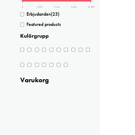
0
3 071
6 143
9 214
12 285
Erbjudanden
(23)
Featured products
Kulörgrupp
Varukorg