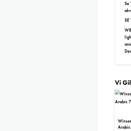
Se
akv
SE
W&N
lig
and
Des
Vi Gi
Winso
Arabic