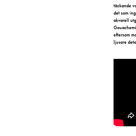
täckande va
det som ing
akvarell ut
Gouachemåle
eftersom ma
ljusare deta