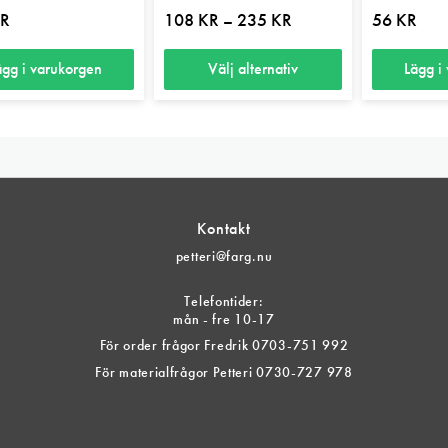
Prisintervall:
R
108
KR
235
KR
56
KR
–
108 kr
till
235 kr
ägg i varukorgen
Välj alternativ
Lägg i
Den
här
produkten
har
flera
Kontakt
varianter.
petteri@farg.nu
De
olika
Telefontider:
alternativen
mån - fre 10-17
kan
För order frågor Fredrik 0703-751 992
väljas
För materialfrågor Petteri 0730-727 978
på
produktsidan