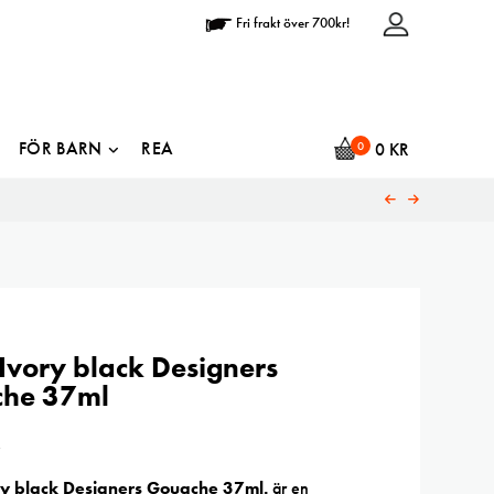
Fri frakt över 700kr!
FÖR BARN
REA
0
0
KR
vory black Designers
he 37ml
R
 black Designers Gouache 37ml.
är en