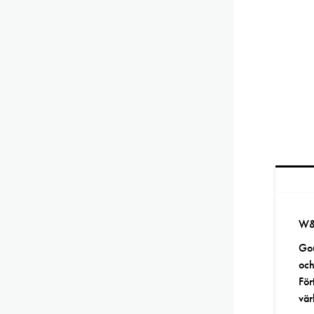
W&
Gou
och
För
vär