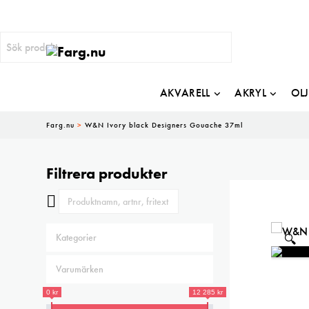
AKVARELL
AKRYL
OL
Farg.nu
>
W&N Ivory black Designers Gouache 37ml
Filtrera produkter
🔍
0 kr
12 285 kr