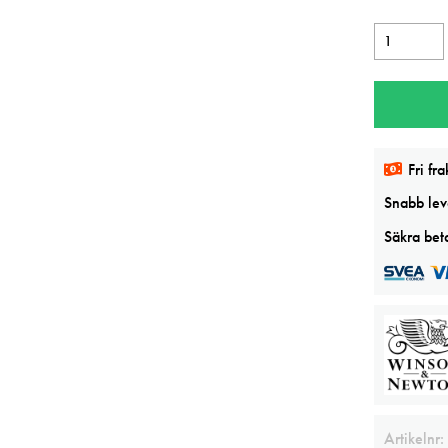
W&N
Ivory
black
Designers
Gouache
Fri fra
37ml
mängd
Snabb leve
Säkra beta
Artikelnr: