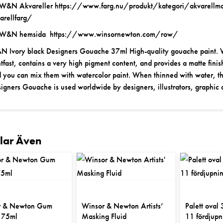
 W&N Akvareller
https://www.farg.nu/produkt/kategori/akvarellmal
arellfarg/
 W&N hemsida
https://www.winsornewton.com/row/
 Ivory black Designers Gouache 37ml High-quality gouache paint.
htfast, contains a very high pigment content, and provides a matte finis
 you can mix them with watercolor paint. When thinned with water, th
igners Gouache is used worldwide by designers, illustrators, graphic ar
llar Även
r & Newton Gum
Winsor & Newton Artists’
Palett oval
 75ml
Masking Fluid
11 fördjupn