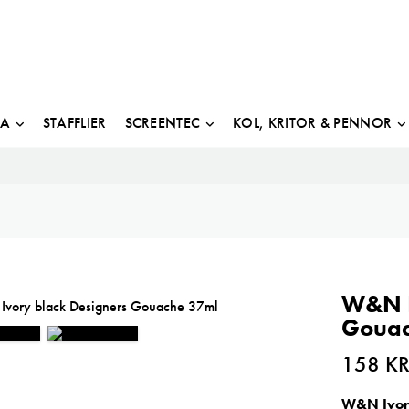
JA
STAFFLIER
SCREENTEC
KOL, KRITOR & PENNOR
W&N I
Gouac
158
K
W&N Ivory