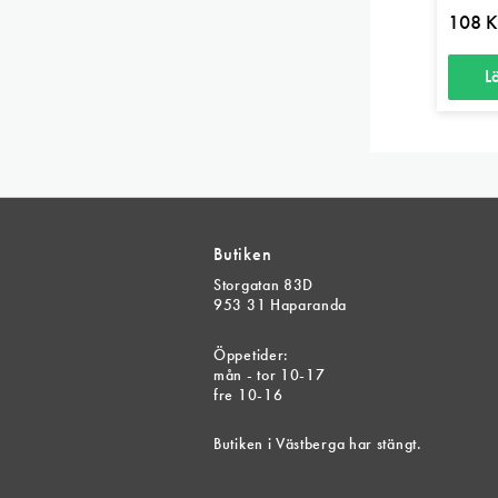
108
K
L
Butiken
Storgatan 83D
953 31 Haparanda
Öppetider:
mån - tor 10-17
fre 10-16
Butiken i Västberga har stängt.