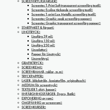
SCREENTRYCKSFÄRGER
Screentec T-Print Soft transparent screenfärg textil
Screentec Ecoline täckande screenfärg textil
Screentec T-print Lux Metallic screenfärg textil
Screentec Graphic opak screenfärg papper
Screentec Graphic transparent screenfärg papper
STARTPAKET & färgset
LINOTRYCK
Linofärg 59 ml
Linofärg 150 ml
Linofärg 250 ml
Linoplattor
Papper för Linotryck
Linoverktyg
GRAFIKTRYCK
SCREENKEMI
SCREENRAMAR, raklar, m.m
TRYCKPAPPER
LASER,-bläckstråle,-kopiatorfilm, oríginaltusch
MEDIUM för screentryck
TEXTILIER T-shirt, kassar
IINFÄRGNINGSFÄRGER, Dypro, Batik
EXPONERING av ram
OMSPÄNNIG av screenram
SCREENKURSER