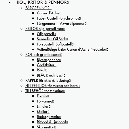
KOL, KRITOR & PENNOR
FÄRGPENNOR
Caran d’Ache
Faber Castell Polychromos
Färgpennor – Akvarellpennor
KRITOR olje-pastell-vax
Oljepastell
Sennelier Oil Stick
Torrpastell, Softpastell
Vattenlösliga kritor Caran d’Ache NeoColor
KOL och grafitbaserat
Blyertspennor
Grafitkritor
Ritkol
BLÄCK och tusch
PAPPER för skiss & teckning
FILTPENNOR för vuxna och barn
TILLBEHÖR för teckning
Fixativ
Förvaring
Linjaler
Mallar
Radergummin
Ritbord & Ljusbord
Skärmattor