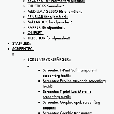
BECKERS ”A” Normalfärg oljefärg
OIL STICKS Sennelier
MEDIUM/GESSO för oljemåleri
PENSLAR för oljemåleri
MÅLARDUK för oljemåleri
PAPPER för oljemåleri
OLJESET
TILLBEHÖR för oljemåleri
STAFFLIER
SCREENTEC
SCREENTRYCKSFÄRGER
Screentec T-Print Soft transparent
screenfärg textil
Screentec Ecoline täckande screenfärg
textil
Screentec T-print Lux Metallic
screenfärg textil
Screentec Graphic opak screenfärg
papper
Screentec Graphic transparent