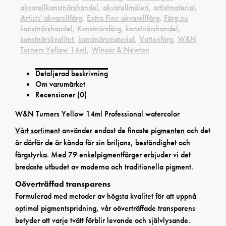
akvarellkonstnärshandel
,
akvarellmåleri
,
artistmaterial
,
Artists' akvarellfärg
,
Extra Fine akvarellfärg
,
Färg.nu
konstnärshandel
,
Konstnärsfärg
,
konstnärshandel
,
konstnärskvalitet
,
konstnärsmaterial
,
Vattenfärg
,
W&N
Turners Yellow 14ml
,
Winsor & Newton
Detaljerad beskrivning
Om varumärket
Recensioner (0)
W&N Turners Yellow 14ml Professional watercolor
Vårt sortiment
använder endast de finaste
pigmenten
och det
är därför de är kända för sin briljans, beständighet och
färgstyrka. Med 79 enkelpigmentfärger erbjuder vi det
bredaste utbudet av moderna och traditionella pigment.
Oöverträffad transparens
Formulerad med metoder av högsta kvalitet för att uppnå
optimal pigmentspridning, vår oöverträffade transparens
betyder att varje tvätt förblir levande och självlysande.