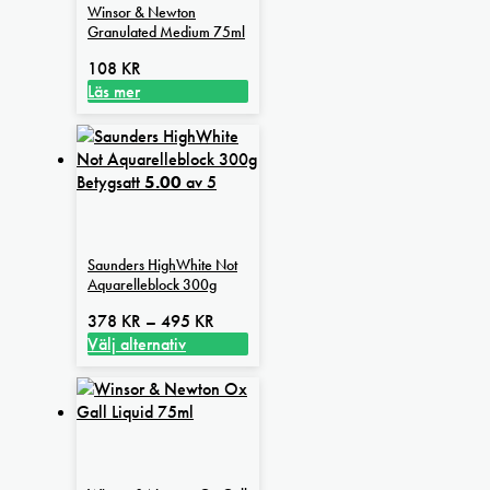
Winsor & Newton
Granulated Medium 75ml
108
KR
Läs mer
Betygsatt
5.00
av 5
Saunders HighWhite Not
Aquarelleblock 300g
Prisintervall:
378
KR
–
495
KR
378 kr
Välj alternativ
Den
till
här
495 kr
produkten
har
flera
varianter.