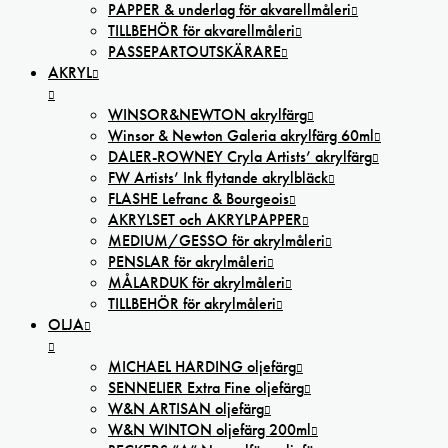
PAPPER & underlag för akvarellmåleri
TILLBEHÖR för akvarellmåleri
PASSEPARTOUTSKÄRARE
AKRYL
WINSOR&NEWTON akrylfärg
Winsor & Newton Galeria akrylfärg 60ml
DALER-ROWNEY Cryla Artists’ akrylfärg
FW Artists’ Ink flytande akrylbläck
FLASHE Lefranc & Bourgeois
AKRYLSET och AKRYLPAPPER
MEDIUM/GESSO för akrylmåleri
PENSLAR för akrylmåleri
MÅLARDUK för akrylmåleri
TILLBEHÖR för akrylmåleri
OLJA
MICHAEL HARDING oljefärg
SENNELIER Extra Fine oljefärg
W&N ARTISAN oljefärg
W&N WINTON oljefärg 200ml