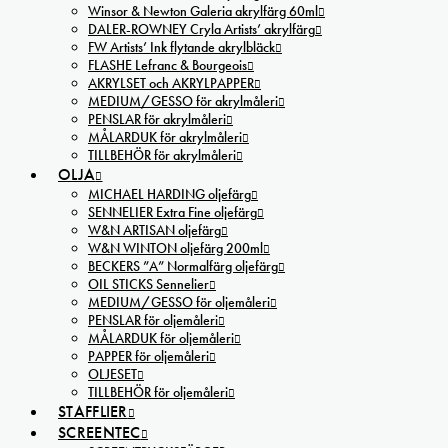
Winsor & Newton Galeria akrylfärg 60ml
DALER-ROWNEY Cryla Artists’ akrylfärg
FW Artists’ Ink flytande akrylbläck
FLASHE Lefranc & Bourgeois
AKRYLSET och AKRYLPAPPER
MEDIUM/GESSO för akrylmåleri
PENSLAR för akrylmåleri
MÅLARDUK för akrylmåleri
TILLBEHÖR för akrylmåleri
OLJA
MICHAEL HARDING oljefärg
SENNELIER Extra Fine oljefärg
W&N ARTISAN oljefärg
W&N WINTON oljefärg 200ml
BECKERS ”A” Normalfärg oljefärg
OIL STICKS Sennelier
MEDIUM/GESSO för oljemåleri
PENSLAR för oljemåleri
MÅLARDUK för oljemåleri
PAPPER för oljemåleri
OLJESET
TILLBEHÖR för oljemåleri
STAFFLIER
SCREENTEC