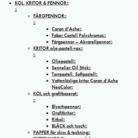
KOL, KRITOR & PENNOR
FÄRGPENNOR
Caran d’Ache
Faber Castell Polychromos
Färgpennor – Akvarellpennor
KRITOR olje-pastell-vax
Oljepastell
Sennelier Oil Stick
Torrpastell, Softpastell
Vattenlösliga kritor Caran d’Ache
NeoColor
KOL och grafitbaserat
Blyertspennor
Grafitkritor
Ritkol
BLÄCK och tusch
PAPPER för skiss & teckning