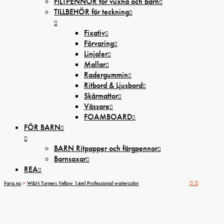
FILTPENNOR för vuxna och barn
TILLBEHÖR för teckning
Fixativ
Förvaring
Linjaler
Mallar
Radergummin
Ritbord & Ljusbord
Skärmattor
Vässare
FOAMBOARD
FÖR BARN
BARN Ritpapper och färgpennor
Barnsaxar
REA
Farg.nu
>
W&N Turners Yellow 14ml Professional watercolor