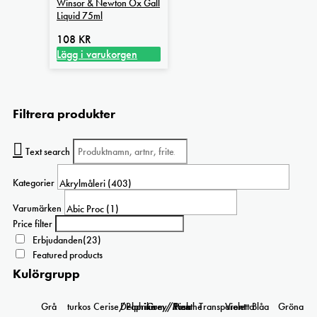
Winsor & Newton Ox Gall
De
Liquid 75ml
olika
alternativen
108
KR
kan
Lägg i varukorgen
väljas
på
produktsidan
Filtrera produkter
Text search
Kategorier
Varumärken
Price filter
Erbjudanden
(23)
Featured products
Kulörgrupp
Grå
turkos
Cerise/Paprika
Delphinium/Menthe
Grey/Pink
Rosa
Transparent
Violetta
Blåa
Gröna