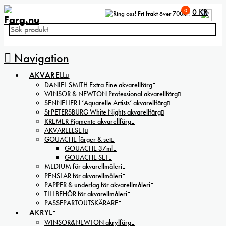
0
0
KR
Fri frakt över 700kr!
Navigation
AKVARELL
DANIEL SMITH Extra Fine akvarellfärg
WINSOR & NEWTON Professional akvarellfärg
SENNELIER L’Aquarelle Artists’ akvarellfärg
St PETERSBURG White Nights akvarellfärg
KREMER Pigmente akvarellfärg
AKVARELLSET
GOUACHE färger & set
GOUACHE 37ml
GOUACHE SET
MEDIUM för akvarellmåleri
PENSLAR för akvarellmåleri
PAPPER & underlag för akvarellmåleri
TILLBEHÖR för akvarellmåleri
PASSEPARTOUTSKÄRARE
AKRYL
WINSOR&NEWTON akrylfärg