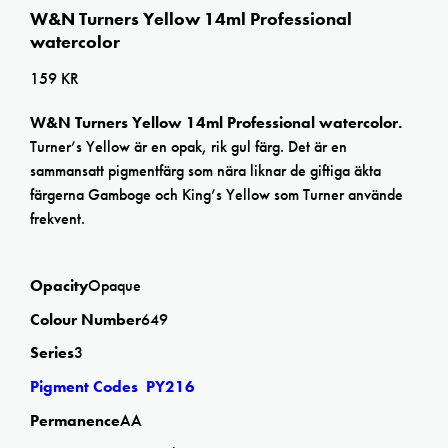
W&N Turners Yellow 14ml Professional
watercolor
159
KR
W&N Turners Yellow 14ml Professional watercolor.
Turner’s Yellow är en opak, rik gul färg. Det är en
sammansatt pigmentfärg som nära liknar de giftiga äkta
färgerna Gamboge och King’s Yellow som Turner använde
frekvent.
Opacity
Opaque
Colour Number
649
Series
3
Pigment Codes PY216
Permanence
AA