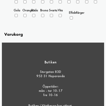
Gula
Orangea
Röda
Bruna
Svarta
Vita
Effektfärger
Varukorg
Butiken
Storgatan 83D
953 31 Haparanda
Öppetider:
mån - tor 10-17
fre 10-16
Butiken i Västberga har stängt.