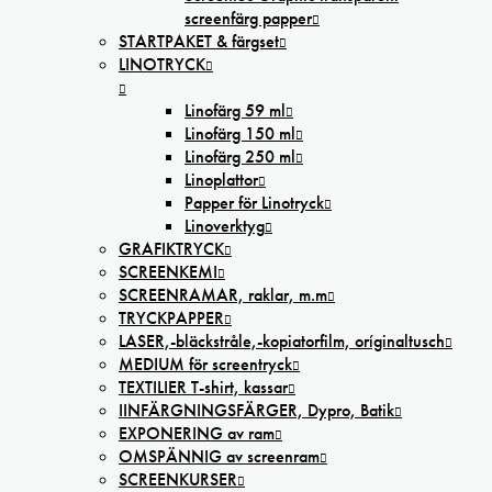
screenfärg papper
STARTPAKET & färgset
LINOTRYCK
Linofärg 59 ml
Linofärg 150 ml
Linofärg 250 ml
Linoplattor
Papper för Linotryck
Linoverktyg
GRAFIKTRYCK
SCREENKEMI
SCREENRAMAR, raklar, m.m
TRYCKPAPPER
LASER,-bläckstråle,-kopiatorfilm, oríginaltusch
MEDIUM för screentryck
TEXTILIER T-shirt, kassar
IINFÄRGNINGSFÄRGER, Dypro, Batik
EXPONERING av ram
OMSPÄNNIG av screenram
SCREENKURSER