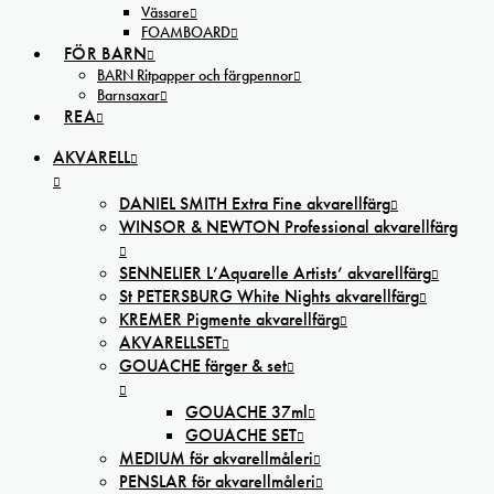
Vässare
FOAMBOARD
FÖR BARN
BARN Ritpapper och färgpennor
Barnsaxar
REA
AKVARELL
DANIEL SMITH Extra Fine akvarellfärg
WINSOR & NEWTON Professional akvarellfärg
SENNELIER L’Aquarelle Artists’ akvarellfärg
St PETERSBURG White Nights akvarellfärg
KREMER Pigmente akvarellfärg
AKVARELLSET
GOUACHE färger & set
GOUACHE 37ml
GOUACHE SET
MEDIUM för akvarellmåleri
PENSLAR för akvarellmåleri