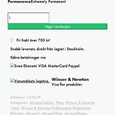
Permanence
Extremely Permanent
W&N Turners Yellow 14ml Professional watercolor mängd
Lägg i varukorgen
Fri frakt över 700 kr!
Snabb leverans direkt från lagret i Stockholm.
Säkra betalningar via:
Winsor & Newton
Visa fler produkter.
Artikelnr:
105649
Kategorier:
Akvarellmåleri
,
Färg
,
Winsor & Newton
14ml
,
Winsor & Newton Professional Watercolor
Etiketter:
Akvarell
,
Akvarellfärg
,
akvarellfärger
,