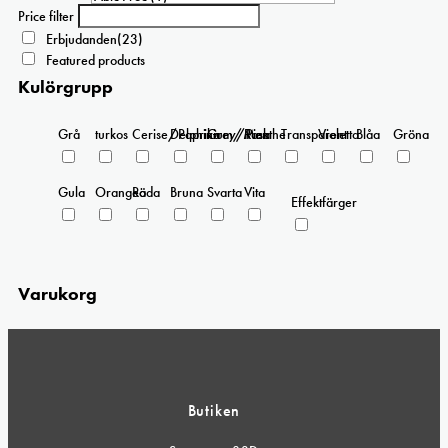
Price filter
Erbjudanden
(23)
Featured products
Kulörgrupp
Grå
turkos
Cerise/Paprika
Delphinium/Menthe
Grey/Pink
Rosa
Transparent
Violetta
Blåa
Gröna
Gula
Orangea
Röda
Bruna
Svarta
Vita
Effektfärger
Varukorg
Butiken