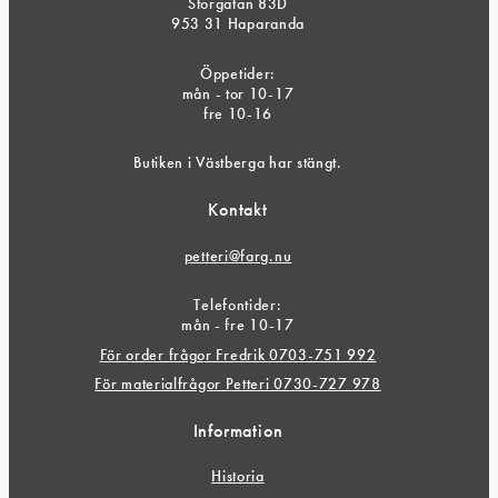
Storgatan 83D
953 31 Haparanda
Öppetider:
mån - tor 10-17
fre 10-16
Butiken i Västberga har stängt.
Kontakt
petteri@farg.nu
Telefontider:
mån - fre 10-17
För order frågor Fredrik 0703-751 992
För materialfrågor Petteri 0730-727 978
Information
Historia