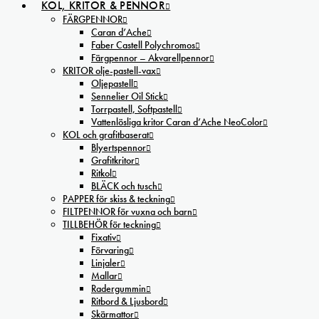
KOL, KRITOR & PENNOR
FÄRGPENNOR
Caran d’Ache
Faber Castell Polychromos
Färgpennor – Akvarellpennor
KRITOR olje-pastell-vax
Oljepastell
Sennelier Oil Stick
Torrpastell, Softpastell
Vattenlösliga kritor Caran d’Ache NeoColor
KOL och grafitbaserat
Blyertspennor
Grafitkritor
Ritkol
BLÄCK och tusch
PAPPER för skiss & teckning
FILTPENNOR för vuxna och barn
TILLBEHÖR för teckning
Fixativ
Förvaring
Linjaler
Mallar
Radergummin
Ritbord & Ljusbord
Skärmattor