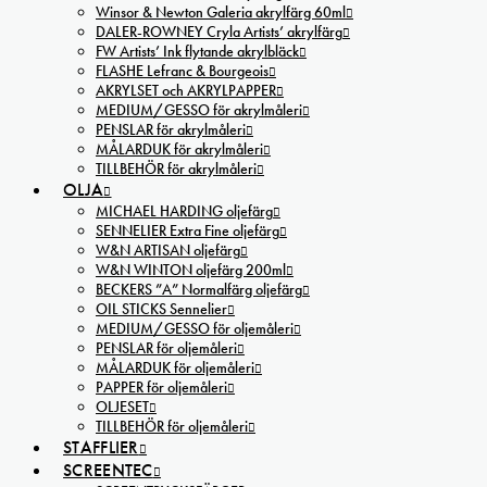
Winsor & Newton Galeria akrylfärg 60ml
DALER-ROWNEY Cryla Artists’ akrylfärg
FW Artists’ Ink flytande akrylbläck
FLASHE Lefranc & Bourgeois
AKRYLSET och AKRYLPAPPER
MEDIUM/GESSO för akrylmåleri
PENSLAR för akrylmåleri
MÅLARDUK för akrylmåleri
TILLBEHÖR för akrylmåleri
OLJA
MICHAEL HARDING oljefärg
SENNELIER Extra Fine oljefärg
W&N ARTISAN oljefärg
W&N WINTON oljefärg 200ml
BECKERS ”A” Normalfärg oljefärg
OIL STICKS Sennelier
MEDIUM/GESSO för oljemåleri
PENSLAR för oljemåleri
MÅLARDUK för oljemåleri
PAPPER för oljemåleri
OLJESET
TILLBEHÖR för oljemåleri
STAFFLIER
SCREENTEC