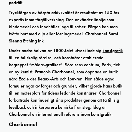
porträtt.
Tryckfärgen av högsta arkivkvalitet är resultatet av 150 års
expertis inom färgtillverkning. Den använder linolja som
bindemedel och innehåller inga tillsatser. Färgen kan man
tvätta bort med olja eller lösningsmedel. Charbonnel Burnt
Sienna Etching ink
Under andra halvan av 1800-talet utvecklade sig
konstgrafik
till en fullskalig rörelse, och konstnärer etablerade
begreppet ”målare-grafiker”. Rörelsens centrum, Paris, fick
en ny kemist,
François Charbonnel
, som öppnade en butik
nära Ecole des Beaux-Arts och Louvren. Han sålde egna
formuleringar av färger och grunder, vilket gjorde hans butik
till en mötesplats för tidens ledande konstnärer. Charbonnel
förbättrade kontinuerligt sina produkter genom att ta till sig
feedback och inkorporera kemiska framsteg. Idag är
Charbonnel en internationell referens inom konstgrafik.
Charbonnel