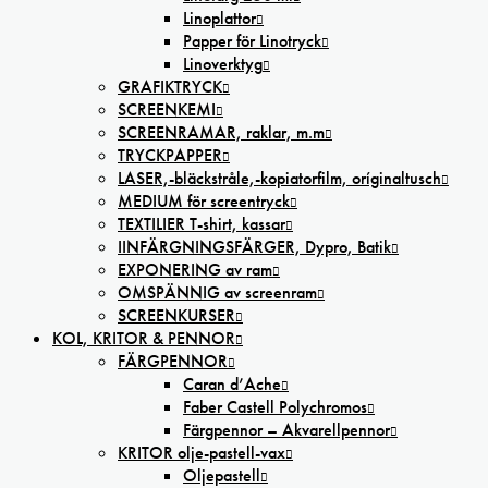
Linoplattor
Papper för Linotryck
Linoverktyg
GRAFIKTRYCK
SCREENKEMI
SCREENRAMAR, raklar, m.m
TRYCKPAPPER
LASER,-bläckstråle,-kopiatorfilm, oríginaltusch
MEDIUM för screentryck
TEXTILIER T-shirt, kassar
IINFÄRGNINGSFÄRGER, Dypro, Batik
EXPONERING av ram
OMSPÄNNIG av screenram
SCREENKURSER
KOL, KRITOR & PENNOR
FÄRGPENNOR
Caran d’Ache
Faber Castell Polychromos
Färgpennor – Akvarellpennor
KRITOR olje-pastell-vax
Oljepastell