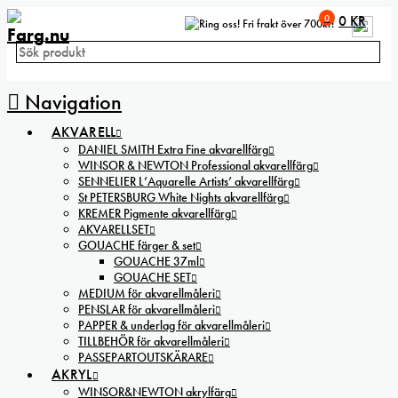
0
0
KR
Fri frakt över 700kr!
Navigation
AKVARELL
DANIEL SMITH Extra Fine akvarellfärg
WINSOR & NEWTON Professional akvarellfärg
SENNELIER L’Aquarelle Artists’ akvarellfärg
St PETERSBURG White Nights akvarellfärg
KREMER Pigmente akvarellfärg
AKVARELLSET
GOUACHE färger & set
GOUACHE 37ml
GOUACHE SET
MEDIUM för akvarellmåleri
PENSLAR för akvarellmåleri
PAPPER & underlag för akvarellmåleri
TILLBEHÖR för akvarellmåleri
PASSEPARTOUTSKÄRARE
AKRYL
WINSOR&NEWTON akrylfärg