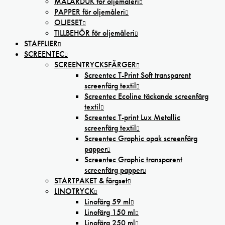
MÅLARDUK för oljemåleri
PAPPER för oljemåleri
OLJESET
TILLBEHÖR för oljemåleri
STAFFLIER
SCREENTEC
SCREENTRYCKSFÄRGER
Screentec T-Print Soft transparent
screenfärg textil
Screentec Ecoline täckande screenfärg
textil
Screentec T-print Lux Metallic
screenfärg textil
Screentec Graphic opak screenfärg
papper
Screentec Graphic transparent
screenfärg papper
STARTPAKET & färgset
LINOTRYCK
Linofärg 59 ml
Linofärg 150 ml
Linofärg 250 ml