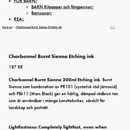
FÖR BARN
BARN Ritpapper och färgpennor
Barnsaxar
REA
Farg.nu
>
Charbonnel Burnt Sienna Etching ink
Charbonnel Burnt Sienna Etching ink
187
KR
Charbonnel Burnt Sienna 200ml Etching ink
. Burnt
Sienna som kombination av PR101 (syntetisk röd järnoxid)
och PBk11 (Mars Black) ger en härlig, dämpad rödbrun ton
som är användbar i många konsttekniker, särskilt för
landskap och porträtt.
Lightfastness: Completely lightfast, even when