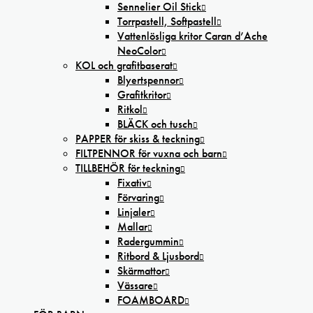
Sennelier Oil Stick
Torrpastell, Softpastell
Vattenlösliga kritor Caran d’Ache
NeoColor
KOL och grafitbaserat
Blyertspennor
Grafitkritor
Ritkol
BLÄCK och tusch
PAPPER för skiss & teckning
FILTPENNOR för vuxna och barn
TILLBEHÖR för teckning
Fixativ
Förvaring
Linjaler
Mallar
Radergummin
Ritbord & Ljusbord
Skärmattor
Vässare
FOAMBOARD