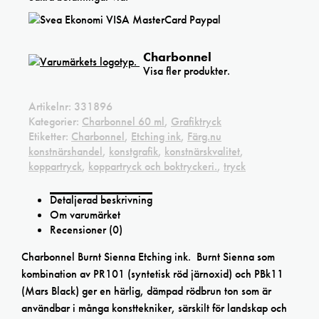
Charbonnel
Visa fler produkter.
Artikelnr:
331896
Kategorier:
Charbonnel 60 ml
,
Grafiktryck
Etiketter:
Charbonnel
,
Etching ink
,
Färg.nu
konstnärshandel
,
konstgrafik
,
konstnärskvalitet
,
koppartryck
,
koppartryck och boktryckeri.
,
tryck
Detaljerad beskrivning
Om varumärket
Recensioner (0)
Charbonnel Burnt Sienna Etching ink. Burnt Sienna som
kombination av PR101 (syntetisk röd järnoxid) och PBk11
(Mars Black) ger en härlig, dämpad rödbrun ton som är
användbar i många konsttekniker, särskilt för landskap och