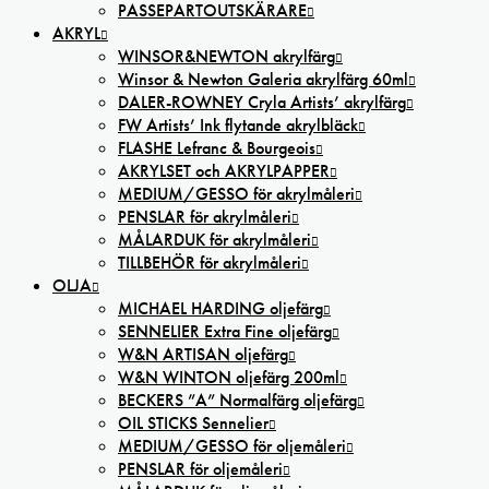
PASSEPARTOUTSKÄRARE
AKRYL
WINSOR&NEWTON akrylfärg
Winsor & Newton Galeria akrylfärg 60ml
DALER-ROWNEY Cryla Artists’ akrylfärg
FW Artists’ Ink flytande akrylbläck
FLASHE Lefranc & Bourgeois
AKRYLSET och AKRYLPAPPER
MEDIUM/GESSO för akrylmåleri
PENSLAR för akrylmåleri
MÅLARDUK för akrylmåleri
TILLBEHÖR för akrylmåleri
OLJA
MICHAEL HARDING oljefärg
SENNELIER Extra Fine oljefärg
W&N ARTISAN oljefärg
W&N WINTON oljefärg 200ml
BECKERS ”A” Normalfärg oljefärg
OIL STICKS Sennelier
MEDIUM/GESSO för oljemåleri
PENSLAR för oljemåleri