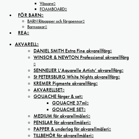
Vässare
FOAMBOARD
FÖR BARN
BARN Ritpapper och färgpennor
Barnsaxar
REA
AKVARELL
DANIEL SMITH Extra Fine akvarellfärg
WINSOR & NEWTON Professional akvarellfärg
SENNELIER L’Aquarelle Artists’ akvarellfärg
St PETERSBURG White Nights akvarellfärg
KREMER Pigmente akvarellfärg
AKVARELLSET
GOUACHE färger & set
GOUACHE 37ml
GOUACHE SET
MEDIUM för akvarellmåleri
PENSLAR för akvarellmåleri
PAPPER & underlag för akvarellmåleri
TILLBEHÖR för akvarellmåleri