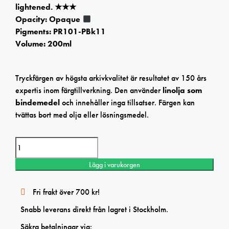
lightened. ★★★
Opacity: Opaque
Pigments: PR101-PBk11
Volume: 200ml
Tryckfärgen av högsta arkivkvalitet är resultatet av 150 års
expertis inom färgtillverkning. Den använder
linolja som
bindemedel
och innehåller inga tillsatser. Färgen kan
tvättas bort med olja eller lösningsmedel.
Charbonnel Burnt Sienna Etching ink mängd
Lägg i varukorgen
Fri frakt över 700 kr!
Snabb leverans direkt från lagret i Stockholm.
Säkra betalningar via: