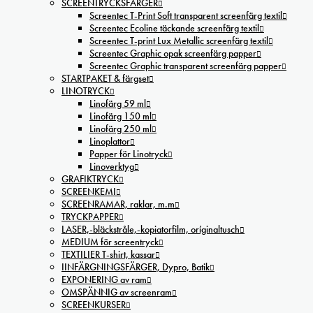
SCREENTRYCKSFÄRGER
Screentec T-Print Soft transparent screenfärg textil
Screentec Ecoline täckande screenfärg textil
Screentec T-print Lux Metallic screenfärg textil
Screentec Graphic opak screenfärg papper
Screentec Graphic transparent screenfärg papper
STARTPAKET & färgset
LINOTRYCK
Linofärg 59 ml
Linofärg 150 ml
Linofärg 250 ml
Linoplattor
Papper för Linotryck
Linoverktyg
GRAFIKTRYCK
SCREENKEMI
SCREENRAMAR, raklar, m.m
TRYCKPAPPER
LASER,-bläckstråle,-kopiatorfilm, oríginaltusch
MEDIUM för screentryck
TEXTILIER T-shirt, kassar
IINFÄRGNINGSFÄRGER, Dypro, Batik
EXPONERING av ram
OMSPÄNNIG av screenram
SCREENKURSER