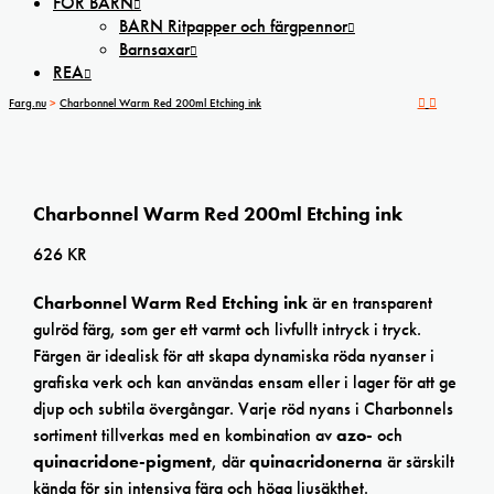
FÖR BARN
BARN Ritpapper och färgpennor
Barnsaxar
REA
Farg.nu
>
Charbonnel Warm Red 200ml Etching ink
Charbonnel Warm Red 200ml Etching ink
626
KR
Charbonnel Warm Red Etching ink
är en transparent
gulröd färg, som ger ett varmt och livfullt intryck i tryck.
Färgen är idealisk för att skapa dynamiska röda nyanser i
grafiska verk och kan användas ensam eller i lager för att ge
djup och subtila övergångar. Varje röd nyans i Charbonnels
sortiment tillverkas med en kombination av
azo-
och
quinacridone-pigment
, där
quinacridonerna
är särskilt
kända för sin intensiva färg och höga ljusäkthet.