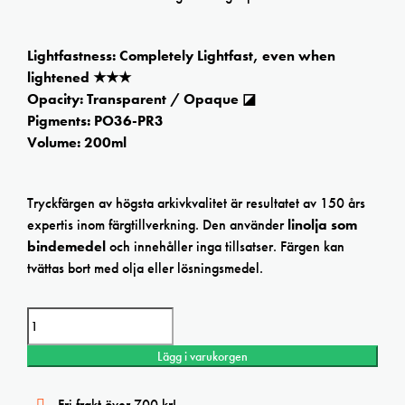
Lightfastness: Completely Lightfast, even when
lightened ★★★
Opacity: Transparent / Opaque ◪
Pigments: PO36-PR3
Volume: 200ml
Tryckfärgen av högsta arkivkvalitet är resultatet av 150 års
expertis inom färgtillverkning. Den använder
linolja som
bindemedel
och innehåller inga tillsatser. Färgen kan
tvättas bort med olja eller lösningsmedel.
Charbonnel Warm Red 200ml Etching ink mängd
Lägg i varukorgen
Fri frakt över 700 kr!