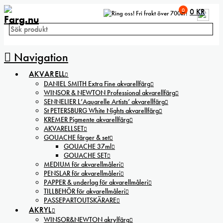
0
0
KR
Fri frakt över 700kr!
Navigation
AKVARELL
DANIEL SMITH Extra Fine akvarellfärg
WINSOR & NEWTON Professional akvarellfärg
SENNELIER L’Aquarelle Artists’ akvarellfärg
St PETERSBURG White Nights akvarellfärg
KREMER Pigmente akvarellfärg
AKVARELLSET
GOUACHE färger & set
GOUACHE 37ml
GOUACHE SET
MEDIUM för akvarellmåleri
PENSLAR för akvarellmåleri
PAPPER & underlag för akvarellmåleri
TILLBEHÖR för akvarellmåleri
PASSEPARTOUTSKÄRARE
AKRYL
WINSOR&NEWTON akrylfärg