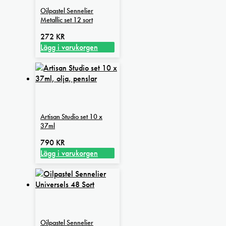
Oilpastel Sennelier
Metallic set 12 sort
272
KR
Lägg i varukorgen
Artisan Studio set 10 x
37ml
790
KR
Lägg i varukorgen
Oilpastel Sennelier