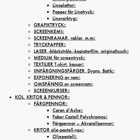
Linoplattor
Papper för Linotryck
Linoverktyg
GRAFIKTRYCK
SCREENKEMI
SCREENRAMAR, raklar, m.m
TRYCKPAPPER
LASER,-bläckstråle,-kopiatorfilm, oríginaltusch
MEDIUM för screentryck
TEXTILIER T-shirt, kassar
IINFÄRGNINGSFÄRGER, Dypro, Batik
EXPONERING av ram
OMSPÄNNIG av screenram
SCREENKURSER
KOL, KRITOR & PENNOR
FÄRGPENNOR
Caran d’Ache
Faber Castell Polychromos
Färgpennor – Akvarellpennor
KRITOR olje-pastell-vax
Oljepastell