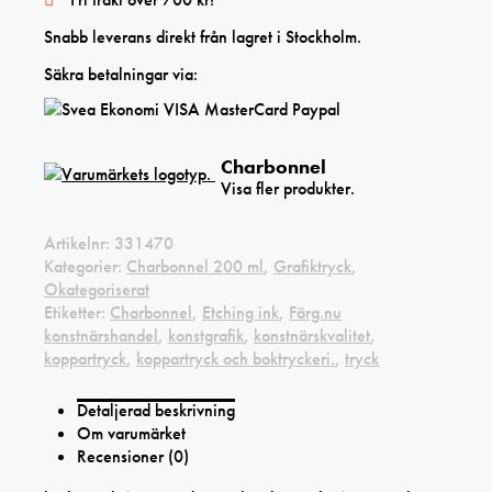
Snabb leverans direkt från lagret i Stockholm.
Säkra betalningar via:
Charbonnel
Visa fler produkter.
Artikelnr:
331470
Kategorier:
Charbonnel 200 ml
,
Grafiktryck
,
Okategoriserat
Etiketter:
Charbonnel
,
Etching ink
,
Färg.nu
konstnärshandel
,
konstgrafik
,
konstnärskvalitet
,
koppartryck
,
koppartryck och boktryckeri.
,
tryck
Detaljerad beskrivning
Om varumärket
Recensioner (0)