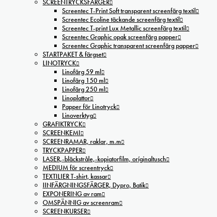
SCREENTRYCKSFÄRGER
Screentec T-Print Soft transparent screenfärg textil
Screentec Ecoline täckande screenfärg textil
Screentec T-print Lux Metallic screenfärg textil
Screentec Graphic opak screenfärg papper
Screentec Graphic transparent screenfärg papper
STARTPAKET & färgset
LINOTRYCK
Linofärg 59 ml
Linofärg 150 ml
Linofärg 250 ml
Linoplattor
Papper för Linotryck
Linoverktyg
GRAFIKTRYCK
SCREENKEMI
SCREENRAMAR, raklar, m.m
TRYCKPAPPER
LASER,-bläckstråle,-kopiatorfilm, oríginaltusch
MEDIUM för screentryck
TEXTILIER T-shirt, kassar
IINFÄRGNINGSFÄRGER, Dypro, Batik
EXPONERING av ram
OMSPÄNNIG av screenram
SCREENKURSER