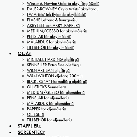
Winsor & Newton Galeria akrylfärg 60ml
DALER-ROWNEY Cryla Artists’ akrylfärg
FW Artists’ Ink flytande akrylbläck
FLASHE Lefranc & Bourgeois
AKRYLSET och AKRYLPAPPER
MEDIUM/GESSO för akrylmåleri
PENSLAR för akrylmåleri
MÅLARDUK för akrylmåleri
TILLBEHÖR för akrylmåleri
OLJA
MICHAEL HARDING oljefärg
SENNELIER Extra Fine oljefärg
W&N ARTISAN oljefärg
W&N WINTON oljefärg 200ml
BECKERS ”A” Normalfärg oljefärg
OIL STICKS Sennelier
MEDIUM/GESSO för oljemåleri
PENSLAR för oljemåleri
MÅLARDUK för oljemåleri
PAPPER för oljemåleri
OLJESET
TILLBEHÖR för oljemåleri
STAFFLIER
SCREENTEC