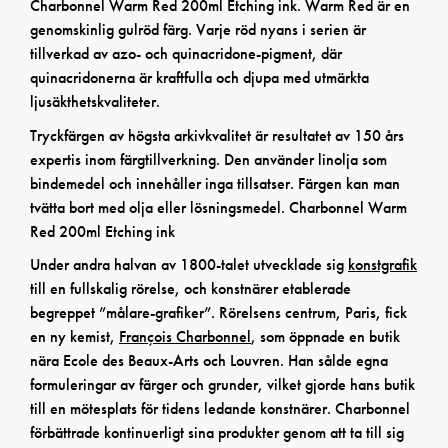
Charbonnel Warm Red 200ml Etching ink. Warm Red är en
genomskinlig gulröd färg. Varje röd nyans i serien är
tillverkad av azo- och quinacridone-pigment, där
quinacridonerna är kraftfulla och djupa med utmärkta
ljusäkthetskvaliteter.
Tryckfärgen av högsta arkivkvalitet är resultatet av 150 års
expertis inom färgtillverkning. Den använder linolja som
bindemedel och innehåller inga tillsatser. Färgen kan man
tvätta bort med olja eller lösningsmedel. Charbonnel Warm
Red 200ml Etching ink
Under andra halvan av 1800-talet utvecklade sig
konstgrafik
till en fullskalig rörelse, och konstnärer etablerade
begreppet ”målare-grafiker”. Rörelsens centrum, Paris, fick
en ny kemist,
François Charbonnel
, som öppnade en butik
nära Ecole des Beaux-Arts och Louvren. Han sålde egna
formuleringar av färger och grunder, vilket gjorde hans butik
till en mötesplats för tidens ledande konstnärer. Charbonnel
förbättrade kontinuerligt sina produkter genom att ta till sig