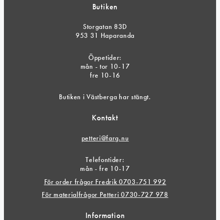
Butiken
Storgatan 83D
953 31 Haparanda
Öppetider:
mån - tor 10-17
fre 10-16
Butiken i Västberga har stängt.
Kontakt
petteri@farg.nu
Telefontider:
mån - fre 10-17
För order frågor Fredrik 0703-751 992
För materialfrågor Petteri 0730-727 978
Information