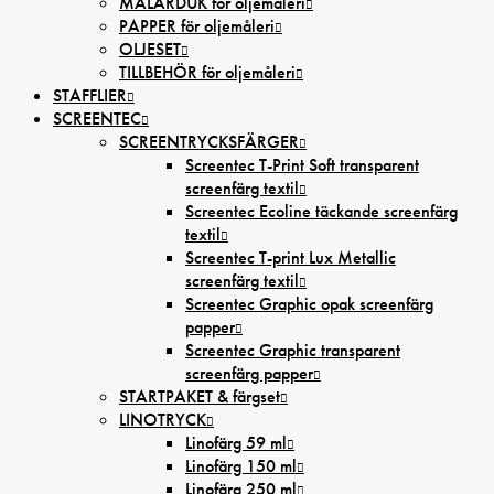
MÅLARDUK för oljemåleri
PAPPER för oljemåleri
OLJESET
TILLBEHÖR för oljemåleri
STAFFLIER
SCREENTEC
SCREENTRYCKSFÄRGER
Screentec T-Print Soft transparent
screenfärg textil
Screentec Ecoline täckande screenfärg
textil
Screentec T-print Lux Metallic
screenfärg textil
Screentec Graphic opak screenfärg
papper
Screentec Graphic transparent
screenfärg papper
STARTPAKET & färgset
LINOTRYCK
Linofärg 59 ml
Linofärg 150 ml
Linofärg 250 ml