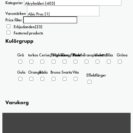
Kategorier
Varumärken
Price filter
Erbjudanden
(23)
Featured products
Kulörgrupp
Grå
turkos
Cerise/Paprika
Delphinium/Menthe
Grey/Pink
Rosa
Transparent
Violetta
Blåa
Gröna
Gula
Orangea
Röda
Bruna
Svarta
Vita
Effektfärger
Varukorg