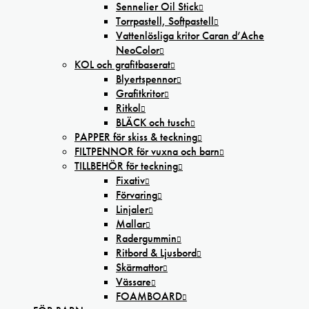
Sennelier Oil Stick
Torrpastell, Softpastell
Vattenlösliga kritor Caran d’Ache
NeoColor
KOL och grafitbaserat
Blyertspennor
Grafitkritor
Ritkol
BLÄCK och tusch
PAPPER för skiss & teckning
FILTPENNOR för vuxna och barn
TILLBEHÖR för teckning
Fixativ
Förvaring
Linjaler
Mallar
Radergummin
Ritbord & Ljusbord
Skärmattor
Vässare
FOAMBOARD