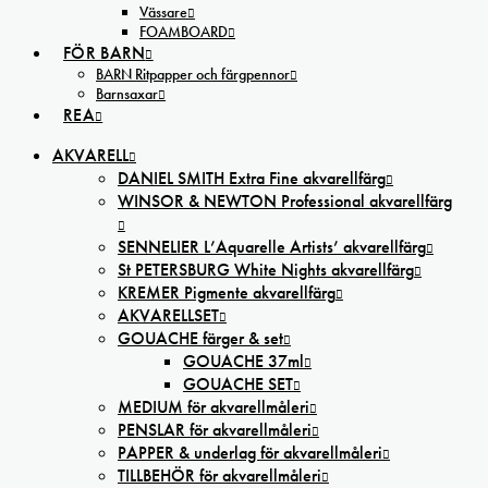
Vässare
FOAMBOARD
FÖR BARN
BARN Ritpapper och färgpennor
Barnsaxar
REA
AKVARELL
DANIEL SMITH Extra Fine akvarellfärg
WINSOR & NEWTON Professional akvarellfärg
SENNELIER L’Aquarelle Artists’ akvarellfärg
St PETERSBURG White Nights akvarellfärg
KREMER Pigmente akvarellfärg
AKVARELLSET
GOUACHE färger & set
GOUACHE 37ml
GOUACHE SET
MEDIUM för akvarellmåleri
PENSLAR för akvarellmåleri
PAPPER & underlag för akvarellmåleri
TILLBEHÖR för akvarellmåleri