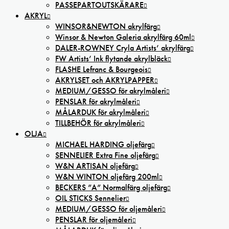
PASSEPARTOUTSKÄRARE
AKRYL
WINSOR&NEWTON akrylfärg
Winsor & Newton Galeria akrylfärg 60ml
DALER-ROWNEY Cryla Artists’ akrylfärg
FW Artists’ Ink flytande akrylbläck
FLASHE Lefranc & Bourgeois
AKRYLSET och AKRYLPAPPER
MEDIUM/GESSO för akrylmåleri
PENSLAR för akrylmåleri
MÅLARDUK för akrylmåleri
TILLBEHÖR för akrylmåleri
OLJA
MICHAEL HARDING oljefärg
SENNELIER Extra Fine oljefärg
W&N ARTISAN oljefärg
W&N WINTON oljefärg 200ml
BECKERS ”A” Normalfärg oljefärg
OIL STICKS Sennelier
MEDIUM/GESSO för oljemåleri
PENSLAR för oljemåleri