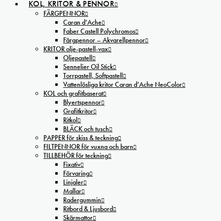
KOL, KRITOR & PENNOR
FÄRGPENNOR
Caran d’Ache
Faber Castell Polychromos
Färgpennor – Akvarellpennor
KRITOR olje-pastell-vax
Oljepastell
Sennelier Oil Stick
Torrpastell, Softpastell
Vattenlösliga kritor Caran d’Ache NeoColor
KOL och grafitbaserat
Blyertspennor
Grafitkritor
Ritkol
BLÄCK och tusch
PAPPER för skiss & teckning
FILTPENNOR för vuxna och barn
TILLBEHÖR för teckning
Fixativ
Förvaring
Linjaler
Mallar
Radergummin
Ritbord & Ljusbord
Skärmattor