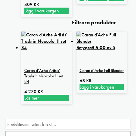
409
KR
Lägg i varukorgen
Filtrera produkter
Betygsatt
5.00
av 5
Caran d’Ache Artists’
Caran d’Ache Full Blender
Träskrin Neocolor II set
68
KR
84
Lägg i varukorgen
4 270
KR
Läs mer