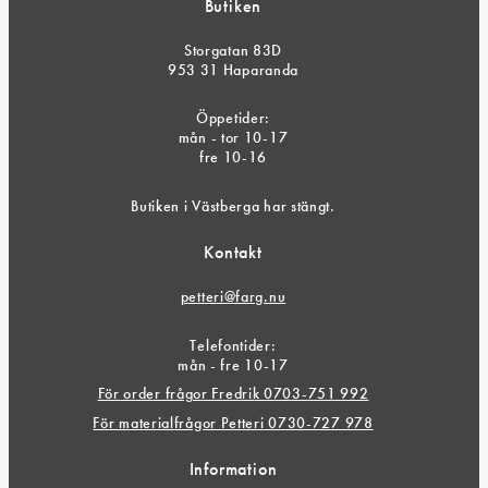
Butiken
Storgatan 83D
953 31 Haparanda
Öppetider:
mån - tor 10-17
fre 10-16
Butiken i Västberga har stängt.
Kontakt
petteri@farg.nu
Telefontider:
mån - fre 10-17
För order frågor Fredrik 0703-751 992
För materialfrågor Petteri 0730-727 978
Information