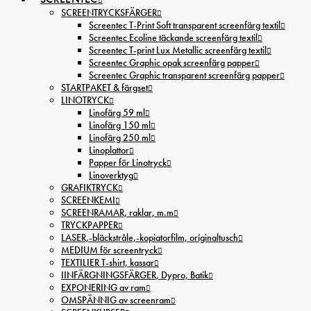
SCREENTRYCKSFÄRGER
Screentec T-Print Soft transparent screenfärg textil
Screentec Ecoline täckande screenfärg textil
Screentec T-print Lux Metallic screenfärg textil
Screentec Graphic opak screenfärg papper
Screentec Graphic transparent screenfärg papper
STARTPAKET & färgset
LINOTRYCK
Linofärg 59 ml
Linofärg 150 ml
Linofärg 250 ml
Linoplattor
Papper för Linotryck
Linoverktyg
GRAFIKTRYCK
SCREENKEMI
SCREENRAMAR, raklar, m.m
TRYCKPAPPER
LASER,-bläckstråle,-kopiatorfilm, oríginaltusch
MEDIUM för screentryck
TEXTILIER T-shirt, kassar
IINFÄRGNINGSFÄRGER, Dypro, Batik
EXPONERING av ram
OMSPÄNNIG av screenram