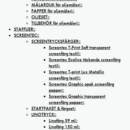
MÅLARDUK för oljemåleri
PAPPER för oljemåleri
OLJESET
TILLBEHÖR för oljemåleri
STAFFLIER
SCREENTEC
SCREENTRYCKSFÄRGER
Screentec T-Print Soft transparent
screenfärg textil
Screentec Ecoline täckande screenfärg
textil
Screentec T-print Lux Metallic
screenfärg textil
Screentec Graphic opak screenfärg
papper
Screentec Graphic transparent
screenfärg papper
STARTPAKET & färgset
LINOTRYCK
Linofärg 59 ml
Linofärg 150 ml