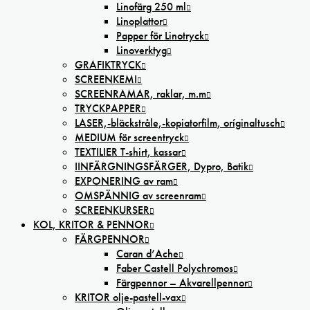
Linofärg 250 ml
Linoplattor
Papper för Linotryck
Linoverktyg
GRAFIKTRYCK
SCREENKEMI
SCREENRAMAR, raklar, m.m
TRYCKPAPPER
LASER,-bläckstråle,-kopiatorfilm, oríginaltusch
MEDIUM för screentryck
TEXTILIER T-shirt, kassar
IINFÄRGNINGSFÄRGER, Dypro, Batik
EXPONERING av ram
OMSPÄNNIG av screenram
SCREENKURSER
KOL, KRITOR & PENNOR
FÄRGPENNOR
Caran d’Ache
Faber Castell Polychromos
Färgpennor – Akvarellpennor
KRITOR olje-pastell-vax