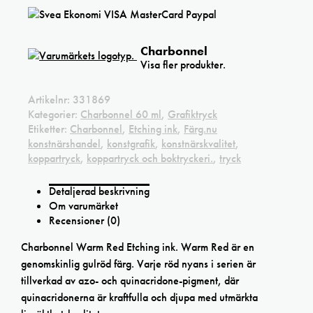
Charbonnel
Visa fler produkter.
Artikelnr:
331869
Kategorier:
Charbonnel 60 ml
,
Grafiktryck
Etiketter:
Charbonnel
,
Etching ink
,
Färg.nu
konstnärshandel
,
konstgrafik
,
konstnärskvalitet
,
koppartryck
,
koppartryck och boktryckeri.
,
tryck
Detaljerad beskrivning
Om varumärket
Recensioner (0)
Charbonnel Warm Red Etching ink. Warm Red är en
genomskinlig gulröd färg. Varje röd nyans i serien är
tillverkad av azo- och quinacridone-pigment, där
quinacridonerna är kraftfulla och djupa med utmärkta