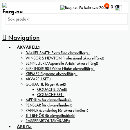
0
0
KR
Fri frakt över 700kr!
Navigation
AKVARELL
DANIEL SMITH Extra Fine akvarellfärg
WINSOR & NEWTON Professional akvarellfärg
SENNELIER L’Aquarelle Artists’ akvarellfärg
St PETERSBURG White Nights akvarellfärg
KREMER Pigmente akvarellfärg
AKVARELLSET
GOUACHE färger & set
GOUACHE 37ml
GOUACHE SET
MEDIUM för akvarellmåleri
PENSLAR för akvarellmåleri
PAPPER & underlag för akvarellmåleri
TILLBEHÖR för akvarellmåleri
PASSEPARTOUTSKÄRARE
AKRYL