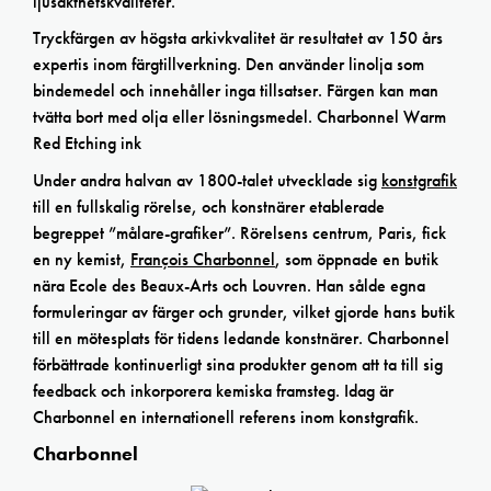
ljusäkthetskvaliteter.
Tryckfärgen av högsta arkivkvalitet är resultatet av 150 års
expertis inom färgtillverkning. Den använder linolja som
bindemedel och innehåller inga tillsatser. Färgen kan man
tvätta bort med olja eller lösningsmedel. Charbonnel Warm
Red Etching ink
Under andra halvan av 1800-talet utvecklade sig
konstgrafik
till en fullskalig rörelse, och konstnärer etablerade
begreppet ”målare-grafiker”. Rörelsens centrum, Paris, fick
en ny kemist,
François Charbonnel
, som öppnade en butik
nära Ecole des Beaux-Arts och Louvren. Han sålde egna
formuleringar av färger och grunder, vilket gjorde hans butik
till en mötesplats för tidens ledande konstnärer. Charbonnel
förbättrade kontinuerligt sina produkter genom att ta till sig
feedback och inkorporera kemiska framsteg. Idag är
Charbonnel en internationell referens inom konstgrafik.
Charbonnel