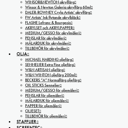
WINSOR&NEWTON akrylfärg
Winsor & Newton Galeria akrylfärg 60ml
DALER-ROWNEY Cryla Artists’ akrylfärg
FW Artists’ Ink flytande akrylbläck
FLASHE Lefranc & Bourgeois
AKRYLSET och AKRYLPAPPER
MEDIUM/GESSO för akrylmåleri
PENSLAR för akrylmåleri
MÅLARDUK för akrylmåleri
TILLBEHÖR för akrylmåleri
OLJA
MICHAEL HARDING oljefärg
SENNELIER Extra Fine oljefärg
W&N ARTISAN oljefärg
W&N WINTON oljefärg 200ml
BECKERS ”A” Normalfärg oljefärg
OIL STICKS Sennelier
MEDIUM/GESSO för oljemåleri
PENSLAR för oljemåleri
MÅLARDUK för oljemåleri
PAPPER för oljemåleri
OLJESET
TILLBEHÖR för oljemåleri
STAFFLIER
SCREENTEC