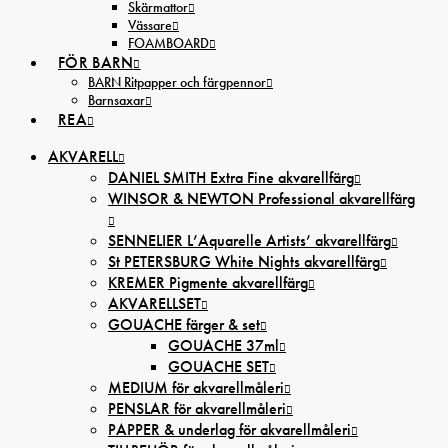
Skärmattor
Vässare
FOAMBOARD
FÖR BARN
BARN Ritpapper och färgpennor
Barnsaxar
REA
AKVARELL
DANIEL SMITH Extra Fine akvarellfärg
WINSOR & NEWTON Professional akvarellfärg
SENNELIER L’Aquarelle Artists’ akvarellfärg
St PETERSBURG White Nights akvarellfärg
KREMER Pigmente akvarellfärg
AKVARELLSET
GOUACHE färger & set
GOUACHE 37ml
GOUACHE SET
MEDIUM för akvarellmåleri
PENSLAR för akvarellmåleri
PAPPER & underlag för akvarellmåleri