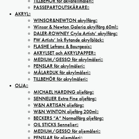
TILLBEHÖR för akvarellmåleri
PASSEPARTOUTSKÄRARE
AKRYL
WINSOR&NEWTON akrylfärg
Winsor & Newton Galeria akrylfärg 60ml
DALER-ROWNEY Cryla Artists’ akrylfärg
FW Artists’ Ink flytande akrylbläck
FLASHE Lefranc & Bourgeois
AKRYLSET och AKRYLPAPPER
MEDIUM/GESSO för akrylmåleri
PENSLAR för akrylmåleri
MÅLARDUK för akrylmåleri
TILLBEHÖR för akrylmåleri
OLJA
MICHAEL HARDING oljefärg
SENNELIER Extra Fine oljefärg
W&N ARTISAN oljefärg
W&N WINTON oljefärg 200ml
BECKERS ”A” Normalfärg oljefärg
OIL STICKS Sennelier
MEDIUM/GESSO för oljemåleri
PENSLAR för oljemåleri