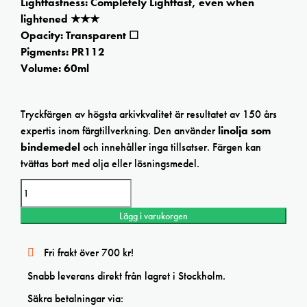
Lightfastness: Completely Lightfast, even when
lightened ★★★
Opacity: Transparent ☐
Pigments: PR112
Volume: 60ml
Tryckfärgen av högsta arkivkvalitet är resultatet av 150 års
expertis inom färgtillverkning. Den använder
linolja som
bindemedel
och innehåller inga tillsatser. Färgen kan
tvättas bort med olja eller lösningsmedel.
Charbonnel
Warm
Red
Lägg i varukorgen
Etching
ink
mängd
Fri frakt över 700 kr!
Snabb leverans direkt från lagret i Stockholm.
Säkra betalningar via: