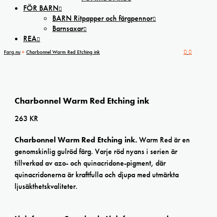
FÖR BARN
BARN Ritpapper och färgpennor
Barnsaxar
REA
Farg.nu
>
Charbonnel Warm Red Etching ink
Charbonnel Warm Red Etching ink
263
KR
Charbonnel Warm Red Etching ink.
Warm Red är en
genomskinlig gulröd färg. Varje röd nyans i serien är
tillverkad av azo- och quinacridone-pigment, där
quinacridonerna är kraftfulla och djupa med utmärkta
ljusäkthetskvaliteter.