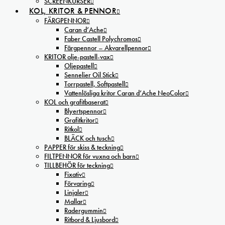
SCREENKURSER
KOL, KRITOR & PENNOR
FÄRGPENNOR
Caran d’Ache
Faber Castell Polychromos
Färgpennor – Akvarellpennor
KRITOR olje-pastell-vax
Oljepastell
Sennelier Oil Stick
Torrpastell, Softpastell
Vattenlösliga kritor Caran d’Ache NeoColor
KOL och grafitbaserat
Blyertspennor
Grafitkritor
Ritkol
BLÄCK och tusch
PAPPER för skiss & teckning
FILTPENNOR för vuxna och barn
TILLBEHÖR för teckning
Fixativ
Förvaring
Linjaler
Mallar
Radergummin
Ritbord & Ljusbord