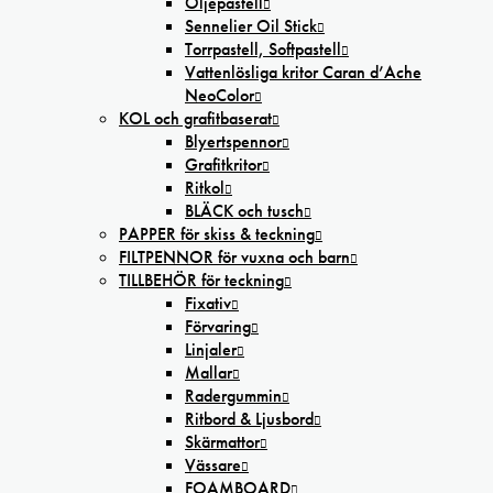
Oljepastell
Sennelier Oil Stick
Torrpastell, Softpastell
Vattenlösliga kritor Caran d’Ache
NeoColor
KOL och grafitbaserat
Blyertspennor
Grafitkritor
Ritkol
BLÄCK och tusch
PAPPER för skiss & teckning
FILTPENNOR för vuxna och barn
TILLBEHÖR för teckning
Fixativ
Förvaring
Linjaler
Mallar
Radergummin
Ritbord & Ljusbord
Skärmattor
Vässare
FOAMBOARD