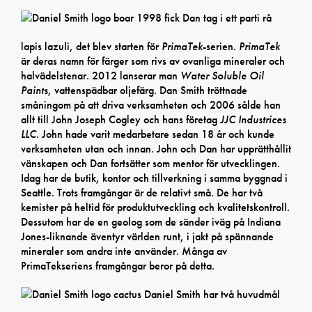
1998 fick Dan tag i ett parti rå
lapis lazuli, det blev starten för
PrimaTek
-serien.
PrimaTek
är deras namn för färger som rivs av ovanliga mineraler och
halvädelstenar. 2012 lanserar man
Water Soluble Oil
Paints
, vattenspädbar oljefärg. Dan Smith tröttnade
småningom på att driva verksamheten och 2006 sålde han
allt till John Joseph Cogley och hans företag
JJC Industrices
LLC
. John hade varit medarbetare sedan 18 år och kunde
verksamheten utan och innan. John och Dan har upprätthållit
vänskapen och Dan fortsätter som mentor för utvecklingen.
Idag har de butik, kontor och tillverkning i samma byggnad i
Seattle. Trots framgångar är de relativt små. De har två
kemister på heltid för produktutveckling och kvalitetskontroll.
Dessutom har de en geolog som de sänder iväg på Indiana
Jones-liknande äventyr världen runt, i jakt på spännande
mineraler som andra inte använder. Många av
PrimaTekseriens framgångar beror på detta.
Daniel Smith har två huvudmål