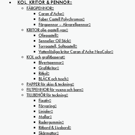
KOL, KRITOR & PENNOR
FÄRGPENNOR
Caran d’Ache
Faber Castell Polychromos
Färgpennor – Akvarellpennor
KRITOR olje-pastell-vax
Oljepastell
Sennelier Oil Stick
Torrpastell, Softpastell
Vattenlösliga kritor Caran d’Ache NeoColor
KOL och grafitbaserat
Blyertspennor
Grafitkritor
Ritkol
BLÄCK och tusch
PAPPER för skiss & teckning
FILTPENNOR för vuxna och barn
TILLBEHÖR för teckning
Fixativ
Förvaring
Linjaler
Mallar
Radergummin
Ritbord & Ljusbord
Skärmattor