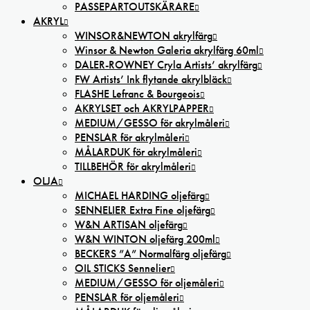
PASSEPARTOUTSKÄRARE
AKRYL
WINSOR&NEWTON akrylfärg
Winsor & Newton Galeria akrylfärg 60ml
DALER-ROWNEY Cryla Artists’ akrylfärg
FW Artists’ Ink flytande akrylbläck
FLASHE Lefranc & Bourgeois
AKRYLSET och AKRYLPAPPER
MEDIUM/GESSO för akrylmåleri
PENSLAR för akrylmåleri
MÅLARDUK för akrylmåleri
TILLBEHÖR för akrylmåleri
OLJA
MICHAEL HARDING oljefärg
SENNELIER Extra Fine oljefärg
W&N ARTISAN oljefärg
W&N WINTON oljefärg 200ml
BECKERS ”A” Normalfärg oljefärg
OIL STICKS Sennelier
MEDIUM/GESSO för oljemåleri
PENSLAR för oljemåleri