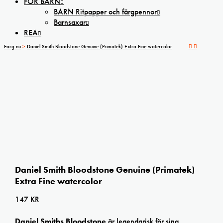
FÖR BARN
BARN Ritpapper och färgpennor
Barnsaxar
REA
Farg.nu
>
Daniel Smith Bloodstone Genuine (Primatek) Extra Fine watercolor
Daniel Smith Bloodstone Genuine (Primatek)
Extra Fine watercolor
147
KR
Daniel Smiths Bloodstone
är legendarisk för sina