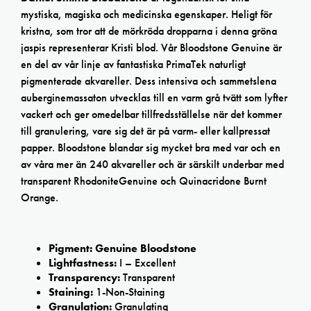
mystiska, magiska och medicinska egenskaper. Heligt för
kristna, som tror att de mörkröda dropparna i denna gröna
jaspis representerar Kristi blod. Vår Bloodstone Genuine är
en del av vår linje av fantastiska PrimaTek naturligt
pigmenterade akvareller. Dess intensiva och sammetslena
auberginemassaton utvecklas till en varm grå tvätt som lyfter
vackert och ger omedelbar tillfredsställelse när det kommer
till granulering, vare sig det är på varm- eller kallpressat
papper. Bloodstone blandar sig mycket bra med var och en
av våra mer än 240 akvareller och är särskilt underbar med
transparent RhodoniteGenuine och Quinacridone Burnt
Orange.
Pigment:
Genuine Bloodstone
Lightfastness:
I – Excellent
Transparency:
Transparent
Staining:
1-Non-Staining
Granulation:
Granulating