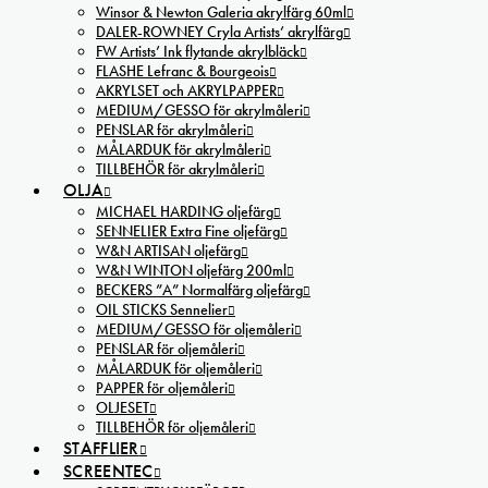
Winsor & Newton Galeria akrylfärg 60ml
DALER-ROWNEY Cryla Artists’ akrylfärg
FW Artists’ Ink flytande akrylbläck
FLASHE Lefranc & Bourgeois
AKRYLSET och AKRYLPAPPER
MEDIUM/GESSO för akrylmåleri
PENSLAR för akrylmåleri
MÅLARDUK för akrylmåleri
TILLBEHÖR för akrylmåleri
OLJA
MICHAEL HARDING oljefärg
SENNELIER Extra Fine oljefärg
W&N ARTISAN oljefärg
W&N WINTON oljefärg 200ml
BECKERS ”A” Normalfärg oljefärg
OIL STICKS Sennelier
MEDIUM/GESSO för oljemåleri
PENSLAR för oljemåleri
MÅLARDUK för oljemåleri
PAPPER för oljemåleri
OLJESET
TILLBEHÖR för oljemåleri
STAFFLIER
SCREENTEC