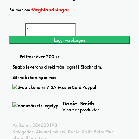
Se mer om
färgblandningar
Daniel Smith Bloodstone Genuine (Primatek) Extra Fine watercolor
mängd
Lägg i varukorgen
Fri frakt över 700 kr!
Snabb leverans direkt från lagret i Stockholm.
Säkra betalningar via:
Daniel Smith
Visa fler produkter.
Artikelnr:
284600193
Kategorier:
Akvarellmåleri
,
Daniel Smith Extra Fine
akvarellfärg
,
Färg