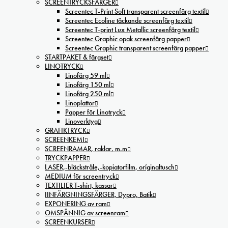
SCREENTRYCKSFÄRGER
Screentec T-Print Soft transparent screenfärg textil
Screentec Ecoline täckande screenfärg textil
Screentec T-print Lux Metallic screenfärg textil
Screentec Graphic opak screenfärg papper
Screentec Graphic transparent screenfärg papper
STARTPAKET & färgset
LINOTRYCK
Linofärg 59 ml
Linofärg 150 ml
Linofärg 250 ml
Linoplattor
Papper för Linotryck
Linoverktyg
GRAFIKTRYCK
SCREENKEMI
SCREENRAMAR, raklar, m.m
TRYCKPAPPER
LASER,-bläckstråle,-kopiatorfilm, oríginaltusch
MEDIUM för screentryck
TEXTILIER T-shirt, kassar
IINFÄRGNINGSFÄRGER, Dypro, Batik
EXPONERING av ram
OMSPÄNNIG av screenram
SCREENKURSER