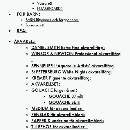
Vässare
FOAMBOARD
FÖR BARN
BARN Ritpapper och färgpennor
Barnsaxar
REA
AKVARELL
DANIEL SMITH Extra Fine akvarellfärg
WINSOR & NEWTON Professional akvarellfärg
SENNELIER L’Aquarelle Artists’ akvarellfärg
St PETERSBURG White Nights akvarellfärg
KREMER Pigmente akvarellfärg
AKVARELLSET
GOUACHE färger & set
GOUACHE 37ml
GOUACHE SET
MEDIUM för akvarellmåleri
PENSLAR för akvarellmåleri
PAPPER & underlag för akvarellmåleri
TILLBEHÖR för akvarellmåleri