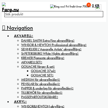
0
0
KR
Fri frakt över 700kr!
Navigation
AKVARELL
DANIEL SMITH Extra Fine akvarellfärg
WINSOR & NEWTON Professional akvarellfärg
SENNELIER L’Aquarelle Artists’ akvarellfärg
St PETERSBURG White Nights akvarellfärg
KREMER Pigmente akvarellfärg
AKVARELLSET
GOUACHE färger & set
GOUACHE 37ml
GOUACHE SET
MEDIUM för akvarellmåleri
PENSLAR för akvarellmåleri
PAPPER & underlag för akvarellmåleri
TILLBEHÖR för akvarellmåleri
PASSEPARTOUTSKÄRARE
AKRYL
WINSOR&NEWTON akrylfärg