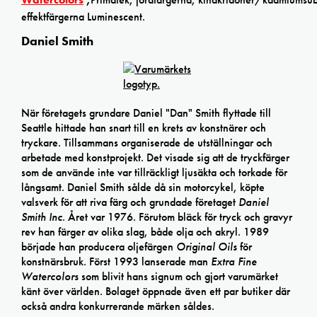
effektfärgerna Luminescent.
Daniel Smith
När företagets grundare Daniel "Dan" Smith flyttade till
Seattle hittade han snart till en krets av konstnärer och
tryckare. Tillsammans organiserade de utställningar och
arbetade med konstprojekt. Det visade sig att de tryckfärger
som de använde inte var tillräckligt ljusäkta och torkade för
långsamt. Daniel Smith sålde då sin motorcykel, köpte
valsverk för att riva färg och grundade företaget
Daniel
Smith Inc
. Året var 1976. Förutom bläck för tryck och gravyr
rev han färger av olika slag, både olja och akryl. 1989
började han producera oljefärgen
Original Oils
för
konstnärsbruk. Först 1993 lanserade man
Extra Fine
Watercolors
som blivit hans signum och gjort varumärket
känt över världen. Bolaget öppnade även ett par butiker där
också andra konkurrerande märken såldes.