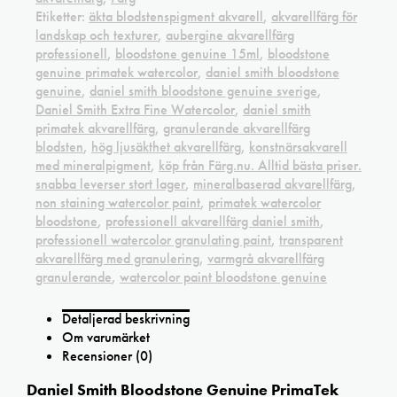
Etiketter:
äkta blodstenspigment akvarell
,
akvarellfärg för
landskap och texturer
,
aubergine akvarellfärg
professionell
,
bloodstone genuine 15ml
,
bloodstone
genuine primatek watercolor
,
daniel smith bloodstone
genuine
,
daniel smith bloodstone genuine sverige
,
Daniel Smith Extra Fine Watercolor
,
daniel smith
primatek akvarellfärg
,
granulerande akvarellfärg
blodsten
,
hög ljusäkthet akvarellfärg
,
konstnärsakvarell
med mineralpigment
,
köp från Färg.nu. Alltid bästa priser.
snabba leverser stort lager
,
mineralbaserad akvarellfärg
,
non staining watercolor paint
,
primatek watercolor
bloodstone
,
professionell akvarellfärg daniel smith
,
professionell watercolor granulating paint
,
transparent
akvarellfärg med granulering
,
varmgrå akvarellfärg
granulerande
,
watercolor paint bloodstone genuine
Detaljerad beskrivning
Om varumärket
Recensioner (0)
Daniel Smith Bloodstone Genuine PrimaTek