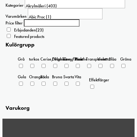
Kategorier
Varumärken
Price filter
Erbjudanden
(23)
Featured products
Kulörgrupp
Grå
turkos
Cerise/Paprika
Delphinium/Menthe
Grey/Pink
Rosa
Transparent
Violetta
Blåa
Gröna
Gula
Orangea
Röda
Bruna
Svarta
Vita
Effektfärger
Varukorg