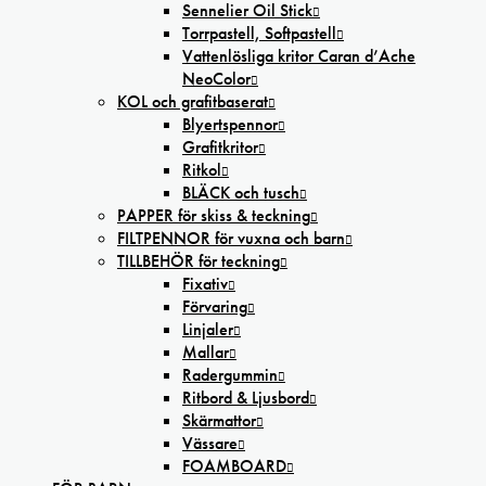
Sennelier Oil Stick
Torrpastell, Softpastell
Vattenlösliga kritor Caran d’Ache
NeoColor
KOL och grafitbaserat
Blyertspennor
Grafitkritor
Ritkol
BLÄCK och tusch
PAPPER för skiss & teckning
FILTPENNOR för vuxna och barn
TILLBEHÖR för teckning
Fixativ
Förvaring
Linjaler
Mallar
Radergummin
Ritbord & Ljusbord
Skärmattor
Vässare
FOAMBOARD