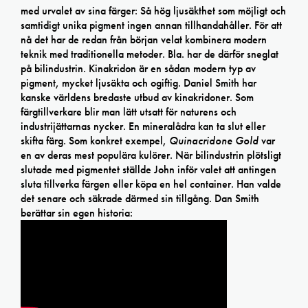
med urvalet av sina färger: Så hög ljusäkthet som möjligt och
samtidigt unika pigment ingen annan tillhandahåller. För att
nå det har de redan från början velat kombinera modern
teknik med traditionella metoder. Bla. har de därför sneglat
på bilindustrin. Kinakridon är en sådan modern typ av
pigment, mycket ljusäkta och ogiftig. Daniel Smith har
kanske världens bredaste utbud av kinakridoner. Som
färgtillverkare blir man lätt utsatt för naturens och
industrijättarnas nycker. En mineralådra kan ta slut eller
skifta färg. Som konkret exempel,
Quinacridone Gold
var
en av deras mest populära kulörer. När bilindustrin plötsligt
slutade med pigmentet ställde John inför valet att antingen
sluta tillverka färgen eller köpa en hel container. Han valde
det senare och säkrade därmed sin tillgång. Dan Smith
berättar sin egen historia: