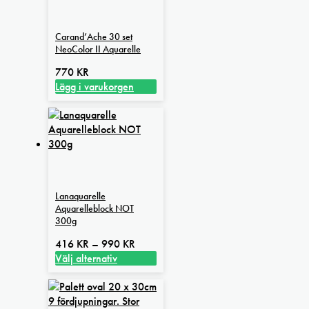
Carand’Ache 30 set
NeoColor II Aquarelle
770
KR
Lägg i varukorgen
Lanaquarelle
Aquarelleblock NOT
300g
Prisintervall:
416
KR
–
990
KR
416 kr
Välj alternativ
Den
till
här
990 kr
produkten