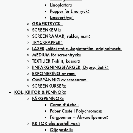
Linoplattor
Papper för Linotryck
Linoverktyg
GRAFIKTRYCK
SCREENKEMI
SCREENRAMAR, raklar, m.m
TRYCKPAPPER
LASER,-bläckstråle,-kopiatorfilm, oríginaltusch
MEDIUM för screentryck
TEXTILIER T-shirt, kassar
IINFÄRGNINGSFÄRGER, Dypro, Batik
EXPONERING av ram
OMSPÄNNIG av screenram
SCREENKURSER
KOL, KRITOR & PENNOR
FÄRGPENNOR
Caran d’Ache
Faber Castell Polychromos
Färgpennor – Akvarellpennor
KRITOR olje-pastell-vax
Oljepastell