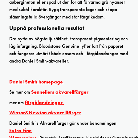
aubergineton eller späd ut den för att få varma grå nyanser
med subtil karaktär. Bygg transparenta lager och skapa
stämningsfulla övergångar med stor färgrikedom.
Uppnå professionella resultat
Dra nytta av högsta ljusäkthet, transparent pigmentering och
låg infärgning. Bloodstone Genuine lyfter lätt från pappret
och fungerar utmärkt både ensam och i färgblandningar med
andra Daniel Smith-akvareller.
Daniel Smith homepage
Se mer om
Senneliers akvarellfärger
mer om
färgblandningar
Winsor&Newton akvarellfärger
Daniel Smith´s Akvarellfärger går under benämningen
Extra Fine
Watercolors
,
Primatek, jordfärgerna, kinakridoner/kadmiumsubs