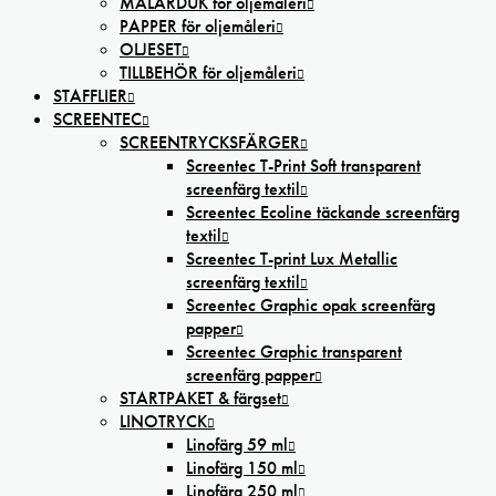
MÅLARDUK för oljemåleri
PAPPER för oljemåleri
OLJESET
TILLBEHÖR för oljemåleri
STAFFLIER
SCREENTEC
SCREENTRYCKSFÄRGER
Screentec T-Print Soft transparent
screenfärg textil
Screentec Ecoline täckande screenfärg
textil
Screentec T-print Lux Metallic
screenfärg textil
Screentec Graphic opak screenfärg
papper
Screentec Graphic transparent
screenfärg papper
STARTPAKET & färgset
LINOTRYCK
Linofärg 59 ml
Linofärg 150 ml
Linofärg 250 ml