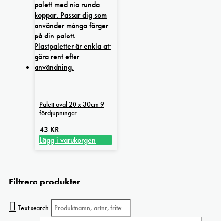
har
flera
varianter.
De
olika
alternativen
kan
väljas
på
produktsidan
Palett oval 20 x 30cm 9
fördjupningar
43
KR
Lägg i varukorgen
Filtrera produkter
Text search