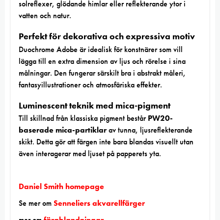
solreflexer, glödande himlar eller reflekterande ytor i
vatten och natur.
Perfekt för dekorativa och expressiva motiv
Duochrome Adobe är idealisk för konstnärer som vill
lägga till en extra dimension av ljus och rörelse i sina
målningar. Den fungerar särskilt bra i abstrakt måleri,
fantasyillustrationer och atmosfäriska effekter.
Luminescent teknik med mica-pigment
Till skillnad från klassiska pigment består
PW20-
baserade mica-partiklar
av tunna, ljusreflekterande
skikt. Detta gör att färgen inte bara blandas visuellt utan
även interagerar med ljuset på papperets yta.
Daniel Smith homepage
Se mer om
Senneliers akvarellfärger
mer om
färgblandningar