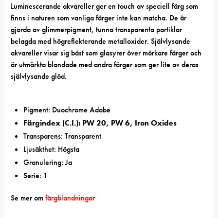
Luminescerande akvareller ger en touch av speciell färg som
finns i naturen som vanliga färger inte kan matcha. De är
gjorda av glimmerpigment, tunna transparenta partiklar
belagda med högreflekterande metalloxider. Självlysande
akvareller visar sig bäst som glasyrer över mörkare färger och
är utmärkta blandade med andra färger som ger lite av deras
självlysande glöd.
Pigment: Duochrome Adobe
Färgindex (C.I.): PW 20, PW 6, Iron Oxides
Transparens: Transparent
Ljusäkthet: Högsta
Granulering: Ja
Serie: 1
Se mer om
färgblandningar