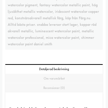
watercolor pigment
,
fantasy watercolor metallic paint
,
hög
ljusäkthet metallic watercolor
,
iridescent watercolor copper
red
,
konstnärsakvarell metallisk färg
,
köp från Färg.nu.
Alltid bästa priser. snabba leverser stort lager
,
koppar röd
akvarell metallic
,
luminescent watercolor paint
,
metallic
watercolor professional
,
mica watercolor paint
,
shimmer
watercolor paint daniel smith
Detaljerad beskrivning
Om varumärket
Recensioner (0)