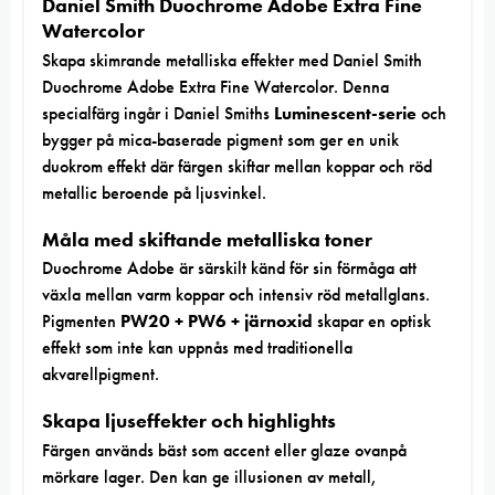
Daniel Smith Duochrome Adobe Extra Fine
Watercolor
Skapa skimrande metalliska effekter med Daniel Smith
Duochrome Adobe Extra Fine Watercolor. Denna
specialfärg ingår i Daniel Smiths
Luminescent-serie
och
bygger på mica-baserade pigment som ger en unik
duokrom effekt där färgen skiftar mellan koppar och röd
metallic beroende på ljusvinkel.
Måla med skiftande metalliska toner
Duochrome Adobe är särskilt känd för sin förmåga att
växla mellan varm koppar och intensiv röd metallglans.
Pigmenten
PW20 + PW6 + järnoxid
skapar en optisk
effekt som inte kan uppnås med traditionella
akvarellpigment.
Skapa ljuseffekter och highlights
Färgen används bäst som accent eller glaze ovanpå
mörkare lager. Den kan ge illusionen av metall,