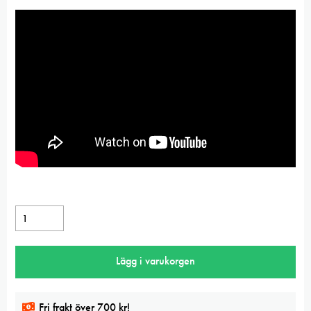
Daniel
Smith
Duochrome
Lägg i varukorgen
Adobe
Extra
Fine
Fri frakt över 700 kr!