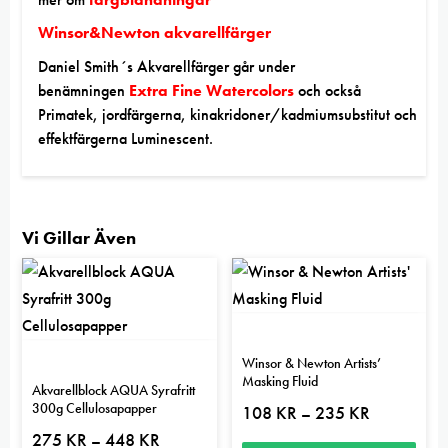
Winsor&Newton akvarellfärger
Daniel Smith´s Akvarellfärger går under
benämningen
Extra Fine Watercolors
och också
Primatek, jordfärgerna, kinakridoner/kadmiumsubstitut och
effektfärgerna Luminescent.
Vi Gillar Även
Winsor & Newton Artists’
Masking Fluid
Akvarellblock AQUA Syrafritt
300g Cellulosapapper
Prisintervall:
108
KR
235
KR
–
108 kr
Prisintervall:
275
KR
448
KR
–
till