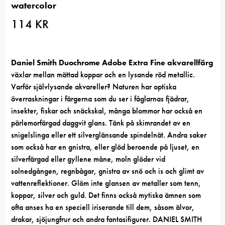
watercolor
114
KR
Daniel Smith Duochrome Adobe
Extra Fine akvarellfärg
växlar mellan mättad koppar och en lysande röd metallic.
Varför självlysande akvareller? Naturen har optiska
överraskningar i färgerna som du ser i fåglarnas fjädrar,
insekter, fiskar och snäckskal, många blommor har också en
pärlemorfärgad daggvit glans. Tänk på skimrandet av en
snigelslinga eller ett silverglänsande spindelnät. Andra saker
som också har en gnistra, eller glöd beroende på ljuset, en
silverfärgad eller gyllene måne, moln glöder vid
solnedgången, regnbågar, gnistra av snö och is och glimt av
vattenreflektioner. Glöm inte glansen av metaller som tenn,
koppar, silver och guld. Det finns också mytiska ämnen som
ofta anses ha en speciell iriserande till dem, såsom älvor,
drakar, sjöjungfrur och andra fantasifigurer. DANIEL SMITH