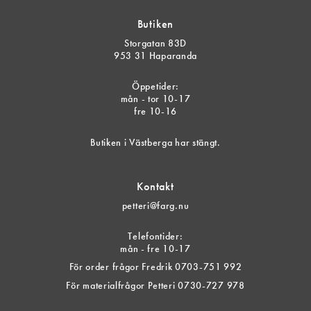
Butiken
Storgatan 83D
953 31 Haparanda
Öppetider:
mån - tor 10-17
fre 10-16
Butiken i Västberga har stängt.
Kontakt
petteri@farg.nu
Telefontider:
mån - fre 10-17
För order frågor Fredrik 0703-751 992
För materialfrågor Petteri 0730-727 978