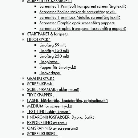
SCREENTRYCKSFÄRGER
Screentec T-Print Soft transparent screenfärg textil
Screentec Ecoline täckande screenfärg textil
Screentec T-print Lux Metallic screenfärg textil
Screentec Graphic opak screenfärg papper
Screentec Graphic transparent screenfärg papper
STARTPAKET & färgset
LINOTRYCK
Linofärg 59 ml
Linofärg 150 ml
Linofärg 250 ml
Linoplattor
Papper för Linotryck
Linoverktyg
GRAFIKTRYCK
SCREENKEMI
SCREENRAMAR, raklar, m.m
TRYCKPAPPER
LASER,-bläckstråle,-kopiatorfilm, oríginaltusch
MEDIUM för screentryck
TEXTILIER T-shirt, kassar
IINFÄRGNINGSFÄRGER, Dypro, Batik
EXPONERING av ram
OMSPÄNNIG av screenram
SCREENKURSER