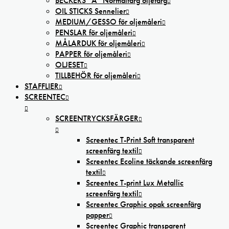
BECKERS ”A” Normalfärg oljefärg
OIL STICKS Sennelier
MEDIUM/GESSO för oljemåleri
PENSLAR för oljemåleri
MÅLARDUK för oljemåleri
PAPPER för oljemåleri
OLJESET
TILLBEHÖR för oljemåleri
STAFFLIER
SCREENTEC
SCREENTRYCKSFÄRGER
Screentec T-Print Soft transparent
screenfärg textil
Screentec Ecoline täckande screenfärg
textil
Screentec T-print Lux Metallic
screenfärg textil
Screentec Graphic opak screenfärg
papper
Screentec Graphic transparent