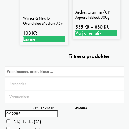
Arches Grain Fin/CP
Aquarelleblock 300g
Winsor & Newton
Granulated Medium 75ml
Prisinterval
535
KR
–
830
KR
535 kr
108
KR
Välj alternativ
Den
till
Läs mer
här
830 kr
produkten
Filtrera produkter
har
flera
varianter.
De
olika
alternativen
kan
väljas
på
0 kr
12 285 kr
3 071
6 143
12 285
9 214
0
produktsidan
Erbjudanden
(23)