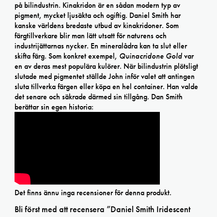
på bilindustrin. Kinakridon är en sådan modern typ av
pigment, mycket ljusäkta och ogiftig. Daniel Smith har
kanske världens bredaste utbud av kinakridoner. Som
färgtillverkare blir man lätt utsatt för naturens och
industrijättarnas nycker. En mineralådra kan ta slut eller
skifta färg. Som konkret exempel,
Quinacridone Gold
var
en av deras mest populära kulörer. När bilindustrin plötsligt
slutade med pigmentet ställde John inför valet att antingen
sluta tillverka färgen eller köpa en hel container. Han valde
det senare och säkrade därmed sin tillgång. Dan Smith
berättar sin egen historia:
Det finns ännu inga recensioner för denna produkt.
Bli först med att recensera ”Daniel Smith Iridescent