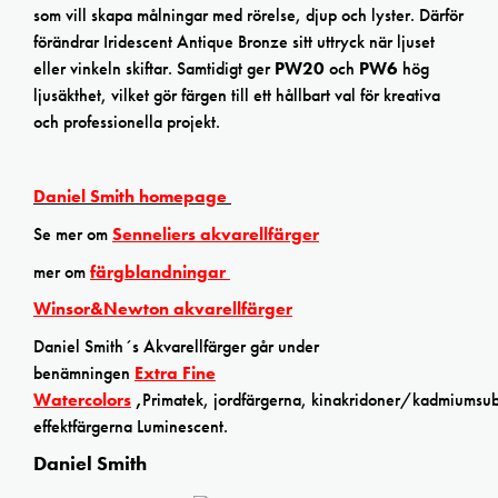
som vill skapa målningar med rörelse, djup och lyster. Därför
förändrar Iridescent Antique Bronze sitt uttryck när ljuset
eller vinkeln skiftar. Samtidigt ger
PW20
och
PW6
hög
ljusäkthet, vilket gör färgen till ett hållbart val för kreativa
och professionella projekt.
Daniel Smith homepage
Se mer om
Senneliers akvarellfärger
mer om
färgblandningar
Winsor&Newton akvarellfärger
Daniel Smith´s Akvarellfärger går under
benämningen
Extra Fine
Watercolors
,
Primatek, jordfärgerna, kinakridoner/kadmiumsubs
effektfärgerna Luminescent.
Daniel Smith