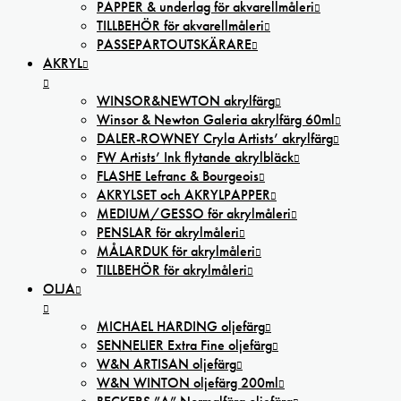
PAPPER & underlag för akvarellmåleri
TILLBEHÖR för akvarellmåleri
PASSEPARTOUTSKÄRARE
AKRYL
WINSOR&NEWTON akrylfärg
Winsor & Newton Galeria akrylfärg 60ml
DALER-ROWNEY Cryla Artists’ akrylfärg
FW Artists’ Ink flytande akrylbläck
FLASHE Lefranc & Bourgeois
AKRYLSET och AKRYLPAPPER
MEDIUM/GESSO för akrylmåleri
PENSLAR för akrylmåleri
MÅLARDUK för akrylmåleri
TILLBEHÖR för akrylmåleri
OLJA
MICHAEL HARDING oljefärg
SENNELIER Extra Fine oljefärg
W&N ARTISAN oljefärg
W&N WINTON oljefärg 200ml