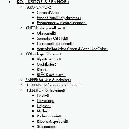
KOL, KRITOR & PENNOR
FÄRGPENNOR
Caran d’Ache
Faber Castell Polychromos
Färgpennor – Akvarellpennor
KRITOR olje-pastell-vax
Oljepastell
Sennelier Oil Stick
Torrpastell, Softpastell
Vattenlösliga kritor Caran d’Ache NeoColor
KOL och grafitbaserat
Blyertspennor
Grafitkritor
Ritkol
BLÄCK och tusch
PAPPER för skiss & teckning
FILTPENNOR för vuxna och barn
TILLBEHÖR för teckning
Fixativ
Förvaring
Linjaler
Mallar
Radergummin
Ritbord & Ljusbord
Skärmattor