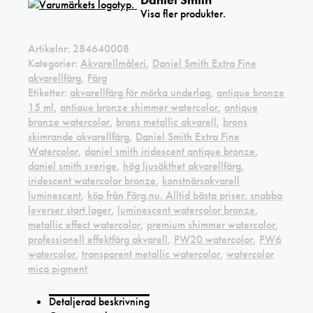
Visa fler produkter.
Artikelnr:
284640008
Kategorier:
Akvarellmåleri
,
Daniel Smith Extra Fine
akvarellfärg
,
Färg
Etiketter:
akvarellfärg för mörka underlag
,
antique bronze
15 ml
,
antique bronze shimmer watercolor
,
antique
bronze watercolor
,
brons metallic akvarell
,
brons
skimrande akvarellfärg
,
Daniel Smith Extra Fine
Watercolor
,
daniel smith iridescent antique bronze
,
daniel smith sverige
,
hög ljusäkthet akvarellfärg
,
iridescent watercolor bronze
,
konstnärsakvarell
luminescent
,
köp från Färg.nu. Alltid bästa priser. snabba
leverser stort lager
,
luminescent watercolor bronze
,
metallic effect watercolor
,
premium shimmer watercolor
,
professionell effektfärg akvarell
,
PW20 watercolor
,
PW6
watercolor
,
transparent metallic watercolor
,
watercolor
mica pigment
Detaljerad beskrivning