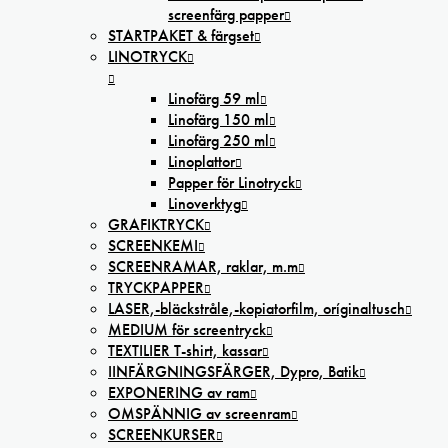
screenfärg papper
STARTPAKET & färgset
LINOTRYCK
Linofärg 59 ml
Linofärg 150 ml
Linofärg 250 ml
Linoplattor
Papper för Linotryck
Linoverktyg
GRAFIKTRYCK
SCREENKEMI
SCREENRAMAR, raklar, m.m
TRYCKPAPPER
LASER,-bläckstråle,-kopiatorfilm, oríginaltusch
MEDIUM för screentryck
TEXTILIER T-shirt, kassar
IINFÄRGNINGSFÄRGER, Dypro, Batik
EXPONERING av ram
OMSPÄNNIG av screenram
SCREENKURSER