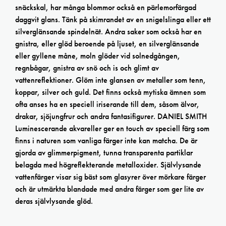
snäckskal, har många blommor också en pärlemorfärgad
daggvit glans. Tänk på skimrandet av en snigelslinga eller ett
silverglänsande spindelnät. Andra saker som också har en
gnistra, eller glöd beroende på ljuset, en silverglänsande
eller gyllene måne, moln glöder vid solnedgången,
regnbågar, gnistra av snö och is och glimt av
vattenreflektioner. Glöm inte glansen av metaller som tenn,
koppar, silver och guld. Det finns också mytiska ämnen som
ofta anses ha en speciell iriserande till dem, såsom älvor,
drakar, sjöjungfrur och andra fantasifigurer. DANIEL SMITH
Luminescerande akvareller ger en touch av speciell färg som
finns i naturen som vanliga färger inte kan matcha. De är
gjorda av glimmerpigment, tunna transparenta partiklar
belagda med högreflekterande metalloxider. Självlysande
vattenfärger visar sig bäst som glasyrer över mörkare färger
och är utmärkta blandade med andra färger som ger lite av
deras självlysande glöd.