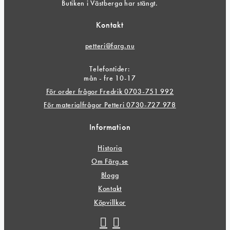
Butiken i Västberga har stängt.
Kontakt
petteri@farg.nu
Telefontider:
mån - fre 10-17
För order frågor Fredrik 0703-751 992
För materialfrågor Petteri 0730-727 978
Information
Historia
Om Färg.se
Blogg
Kontakt
Köpvillkor