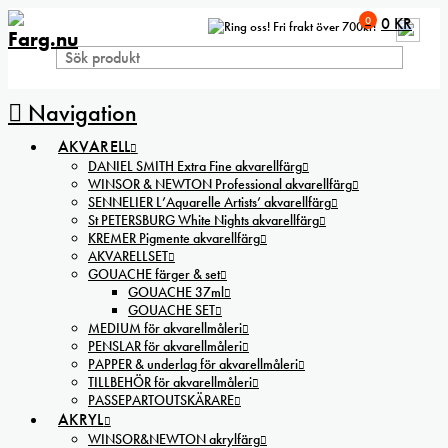
0
0
KR
Fri frakt över 700kr!
Navigation
AKVARELL
DANIEL SMITH Extra Fine akvarellfärg
WINSOR & NEWTON Professional akvarellfärg
SENNELIER L’Aquarelle Artists’ akvarellfärg
St PETERSBURG White Nights akvarellfärg
KREMER Pigmente akvarellfärg
AKVARELLSET
GOUACHE färger & set
GOUACHE 37ml
GOUACHE SET
MEDIUM för akvarellmåleri
PENSLAR för akvarellmåleri
PAPPER & underlag för akvarellmåleri
TILLBEHÖR för akvarellmåleri
PASSEPARTOUTSKÄRARE
AKRYL
WINSOR&NEWTON akrylfärg