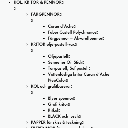
KOL, KRITOR & PENNOR
FÄRGPENNOR
Caran d’Ache
Faber Castell Polychromos
Färgpennor – Akvarellpennor
KRITOR olje-pastell-vax
Oljepastell
Sennelier Oil Stick
Torrpastell, Softpastell
Vattenlösliga kritor Caran d’Ache
NeoColor
KOL och grafitbaserat
Blyertspennor
Grafitkritor
Ritkol
BLÄCK och tusch
PAPPER för skiss & teckning