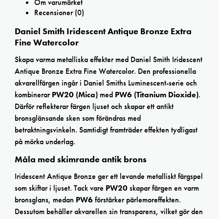
Om varumärket
Recensioner (0)
Daniel Smith Iridescent Antique Bronze Extra
Fine Watercolor
Skapa varma metalliska effekter med Daniel Smith Iridescent
Antique Bronze Extra Fine Watercolor. Den professionella
akvarellfärgen ingår i Daniel Smiths Luminescent-serie och
kombinerar
PW20 (Mica)
med
PW6 (Titanium Dioxide)
.
Därför reflekterar färgen ljuset och skapar ett antikt
bronsglänsande sken som förändras med
betraktningsvinkeln. Samtidigt framträder effekten tydligast
på mörka underlag.
Måla med skimrande antik brons
Iridescent Antique Bronze ger ett levande metalliskt färgspel
som skiftar i ljuset. Tack vare
PW20
skapar färgen en varm
bronsglans, medan
PW6
förstärker pärlemoreffekten.
Dessutom behåller akvarellen sin transparens, vilket gör den