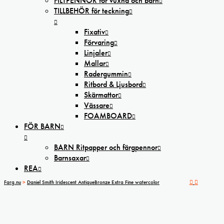
FILTPENNOR för vuxna och barn
TILLBEHÖR för teckning
Fixativ
Förvaring
Linjaler
Mallar
Radergummin
Ritbord & Ljusbord
Skärmattor
Vässare
FOAMBOARD
FÖR BARN
BARN Ritpapper och färgpennor
Barnsaxar
REA
Farg.nu
>
Daniel Smith Iridescent AntiqueBronze Extra Fine watercolor