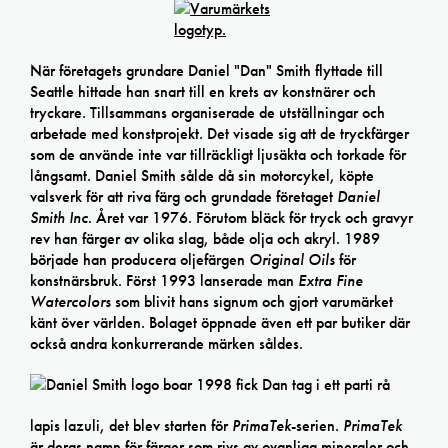
När företagets grundare Daniel "Dan" Smith flyttade till
Seattle hittade han snart till en krets av konstnärer och
tryckare. Tillsammans organiserade de utställningar och
arbetade med konstprojekt. Det visade sig att de tryckfärger
som de använde inte var tillräckligt ljusäkta och torkade för
långsamt. Daniel Smith sålde då sin motorcykel, köpte
valsverk för att riva färg och grundade företaget
Daniel
Smith Inc
. Året var 1976. Förutom bläck för tryck och gravyr
rev han färger av olika slag, både olja och akryl. 1989
började han producera oljefärgen
Original Oils
för
konstnärsbruk. Först 1993 lanserade man
Extra Fine
Watercolors
som blivit hans signum och gjort varumärket
känt över världen. Bolaget öppnade även ett par butiker där
också andra konkurrerande märken såldes.
1998 fick Dan tag i ett parti rå
lapis lazuli, det blev starten för
PrimaTek
-serien.
PrimaTek
är deras namn för färger som rivs av ovanliga mineraler och