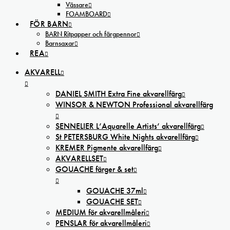
Vässare
FOAMBOARD
FÖR BARN
BARN Ritpapper och färgpennor
Barnsaxar
REA
AKVARELL
DANIEL SMITH Extra Fine akvarellfärg
WINSOR & NEWTON Professional akvarellfärg
SENNELIER L’Aquarelle Artists’ akvarellfärg
St PETERSBURG White Nights akvarellfärg
KREMER Pigmente akvarellfärg
AKVARELLSET
GOUACHE färger & set
GOUACHE 37ml
GOUACHE SET
MEDIUM för akvarellmåleri
PENSLAR för akvarellmåleri