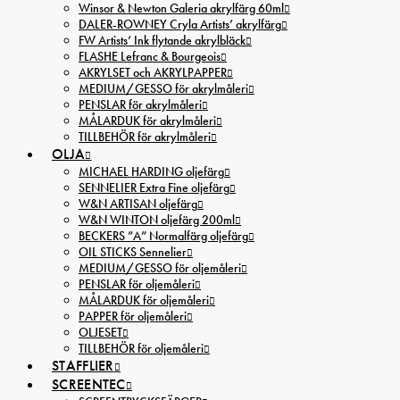
Winsor & Newton Galeria akrylfärg 60ml
DALER-ROWNEY Cryla Artists’ akrylfärg
FW Artists’ Ink flytande akrylbläck
FLASHE Lefranc & Bourgeois
AKRYLSET och AKRYLPAPPER
MEDIUM/GESSO för akrylmåleri
PENSLAR för akrylmåleri
MÅLARDUK för akrylmåleri
TILLBEHÖR för akrylmåleri
OLJA
MICHAEL HARDING oljefärg
SENNELIER Extra Fine oljefärg
W&N ARTISAN oljefärg
W&N WINTON oljefärg 200ml
BECKERS ”A” Normalfärg oljefärg
OIL STICKS Sennelier
MEDIUM/GESSO för oljemåleri
PENSLAR för oljemåleri
MÅLARDUK för oljemåleri
PAPPER för oljemåleri
OLJESET
TILLBEHÖR för oljemåleri
STAFFLIER
SCREENTEC