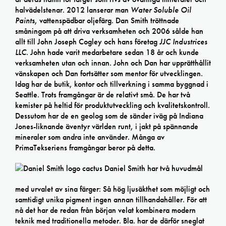
halvädelstenar. 2012 lanserar man
Water Soluble Oil
Paints
, vattenspädbar oljefärg. Dan Smith tröttnade
småningom på att driva verksamheten och 2006 sålde han
allt till John Joseph Cogley och hans företag
JJC Industrices
LLC
. John hade varit medarbetare sedan 18 år och kunde
verksamheten utan och innan. John och Dan har upprätthållit
vänskapen och Dan fortsätter som mentor för utvecklingen.
Idag har de butik, kontor och tillverkning i samma byggnad i
Seattle. Trots framgångar är de relativt små. De har två
kemister på heltid för produktutveckling och kvalitetskontroll.
Dessutom har de en geolog som de sänder iväg på Indiana
Jones-liknande äventyr världen runt, i jakt på spännande
mineraler som andra inte använder. Många av
PrimaTekseriens framgångar beror på detta.
Daniel Smith har två huvudmål
med urvalet av sina färger: Så hög ljusäkthet som möjligt och
samtidigt unika pigment ingen annan tillhandahåller. För att
nå det har de redan från början velat kombinera modern
teknik med traditionella metoder. Bla. har de därför sneglat