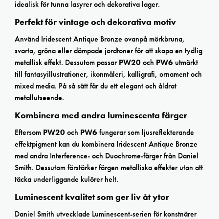
idealisk för tunna lasyrer och dekorativa lager.
Perfekt för vintage och dekorativa motiv
Använd Iridescent Antique Bronze ovanpå mörkbruna,
svarta, gröna eller dämpade jordtoner för att skapa en tydlig
metallisk effekt. Dessutom passar
PW20
och
PW6
utmärkt
till fantasyillustrationer, ikonmåleri, kalligrafi, ornament och
mixed media. På så sätt får du ett elegant och åldrat
metallutseende.
Kombinera med andra luminescenta färger
Eftersom
PW20
och
PW6
fungerar som ljusreflekterande
effektpigment kan du kombinera Iridescent Antique Bronze
med andra Interference- och Duochrome-färger från Daniel
Smith. Dessutom förstärker färgen metalliska effekter utan att
täcka underliggande kulörer helt.
Luminescent kvalitet som ger liv åt ytor
Daniel Smith utvecklade Luminescent-serien för konstnärer