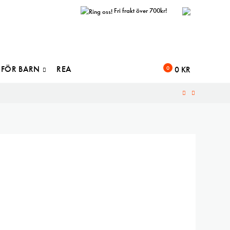
Fri frakt över 700kr!
FÖR BARN
REA
0
0
KR