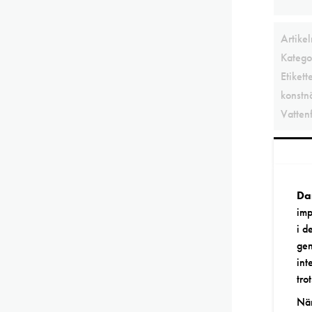
Artike
Katego
Etikett
konstn
Vatten
Da
imp
i d
gen
int
tro
När