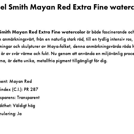
el Smith Mayan Red Extra Fine waterc
Smith Mayan Red Extra Fine watercolor
är både fascinerande och
n anmärkningsvärt, från en naturlig stark röd, till en tydlig intensiv ros
ingar och skulpturer av Maya-folket, denna anmärkningsvärda röda har
 år av svår värme och fukt. Nu genom att använda en miljövänlig proce
a, är detta unika, metallfria pigment tillgängligt för dig.
ment: Mayan Red
index (C.I.): PR 287
sparens: Transparent
äkthet: Väldigt hög
ulering: Ja