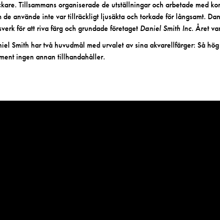
ckare. Tillsammans organiserade de utställningar och arbetade med kons
 de använde inte var tillräckligt ljusäkta och torkade för långsamt. Da
sverk för att riva färg och grundade företaget
Daniel Smith Inc
. Året v
iel Smith har två huvudmål med urvalet av sina
akvarellfärger
: Så hög
ment ingen annan tillhandahåller.