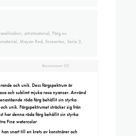
arellmåleri
,
artistmaterial
,
Färg.nu
smaterial
,
Mayan Red
,
Screentec
,
Serie 3
,
Recensioner (0)
rande och unik. Dess färgspektrum är
uprosa och sublimt mjuka rosa nyanser. Använd
nastående röda färg behållit sin styrka
och unik. Färgspektrumet sträcker sig från
st har denna röda färg behållit sin styrka
tra Fine watercolor
e han snart till en krets av konstnärer och