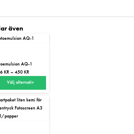
llar även
toemulsion AQ-1
Prisintervall:
06
KR
–
450
KR
206 kr
Välj alternativ
till
n
450 kr
r
odukten
r
ra
ianter.