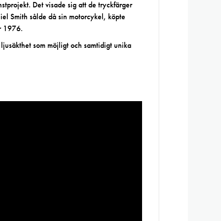
tprojekt. Det visade sig att de tryckfärger
niel Smith sålde då sin motorcykel, köpte
ar 1976.
 ljusäkthet som möjligt och samtidigt unika