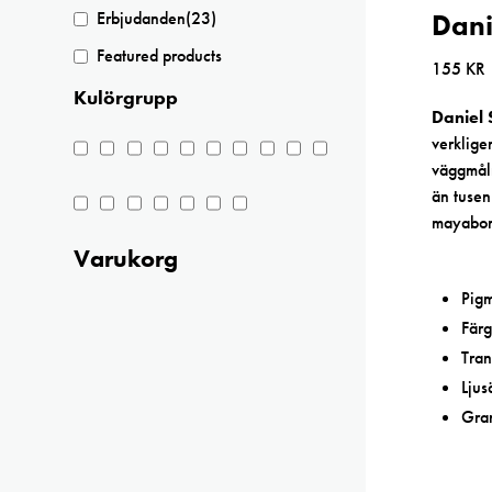
Erbjudanden
(23)
Dani
Featured products
155
KR
Kulörgrupp
Daniel 
verklige
väggmåln
än tusen
mayaborn
Varukorg
Pig
Färg
Tran
Ljus
Gran