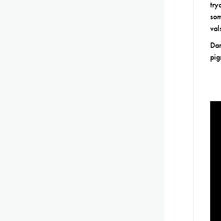
try
som
val
Dan
pig