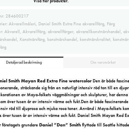
Visa fler produkter.
lnr:
284600217
rier:
Akvarellmåleri
,
Daniel Smith Extra Fine akvarellfärg
,
Färg
er:
Akvarell
,
Akvarellfärg
,
akvarellfärger
,
akvarellkonstnärshandel
,
akv
ärshandel
,
Konstnärsfärg
,
konstnärshandel
,
konstnärskvalitet
,
konstnär
färg
Detaljerad beskrivning
Om varumärket
niel Smith Mayan Red Extra Fine watercolor
Den är både fascine
onerande, sträckande sig från en naturligt intensiv röd ton till en dj
ekorationen av Maya-folkets väggmålningar och skulpturer, har denna e
om över tusen år av intensiv värme och fukt.Den är både fascinerande 
ensiv röd till djuprosa och mjuka rosa toner. Använd i Maya-folkets kon
ts över tusen år av intensiv värme och fukt. Daniel Smith Mayan Red Ex
 företagets grundare
Daniel ”Dan” Smith
flyttade till Seattle hittad