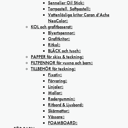
Sennelier Oil Stick
Torrpastell, Softpastell
Vattenlösliga kritor Caran d’Ache
NeoColor
KOL och grafitbaserat
Blyertspennor
Grafitkritor
Ritkol
BLÄCK och tusch
PAPPER för skiss & teckning
FILTPENNOR för vuxna och barn
TILLBEHÖR för teckning
Fixativ
Förvaring
Linjaler
Mallar
Radergummin
Ritbord & Ljusbord
Skärmattor
Vässare
FOAMBOARD