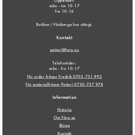
Öppetider:
mån - tor 10-17
fre 10-16
Butiken i Västberga har stängt.
Kontakt
petteri@farg.nu
Telefontider:
mån - fre 10-17
För order frågor Fredrik 0703-751 992
För materialfrågor Petteri 0730-727 978
Information
Historia
Om Färg.se
Blogg
Kontakt