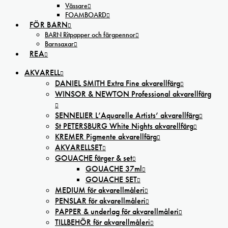
Vässare
FOAMBOARD
FÖR BARN
BARN Ritpapper och färgpennor
Barnsaxar
REA
AKVARELL
DANIEL SMITH Extra Fine akvarellfärg
WINSOR & NEWTON Professional akvarellfärg
SENNELIER L’Aquarelle Artists’ akvarellfärg
St PETERSBURG White Nights akvarellfärg
KREMER Pigmente akvarellfärg
AKVARELLSET
GOUACHE färger & set
GOUACHE 37ml
GOUACHE SET
MEDIUM för akvarellmåleri
PENSLAR för akvarellmåleri
PAPPER & underlag för akvarellmåleri
TILLBEHÖR för akvarellmåleri