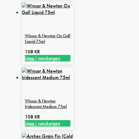
här
448 kr
produkten
har
flera
varianter.
Winsor & Newton Ox Gall
De
Liquid 75ml
olika
alternativen
108
KR
kan
Lägg i varukorgen
väljas
på
produktsidan
Winsor & Newton
Iridescent Medium 75ml
108
KR
Lägg i varukorgen