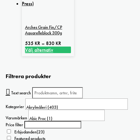
Arches Grain Fin/CP
Aquarelleblock 300g
Prisintervall:
535
KR
–
830
KR
535 kr
Välj alternativ
Den
till
här
830 kr
produkten
Filtrera produkter
har
flera
varianter.
Text search
De
olika
Kategorier
alternativen
kan
Varumärken
väljas
Price filter
på
Erbjudanden
(23)
produktsidan
Featured products