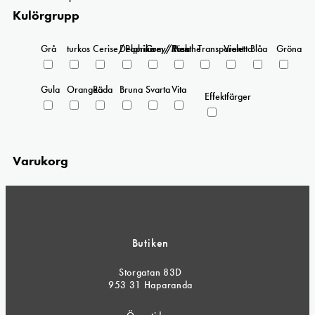
Kulörgrupp
Grå
turkos
Cerise/Paprika
Delphinium/Menthe
Grey/Pink
Rosa
Transparent
Violetta
Blåa
Gröna
Gula
Orangea
Röda
Bruna
Svarta
Vita
Effektfärger
Varukorg
Butiken
Storgatan 83D
953 31 Haparanda