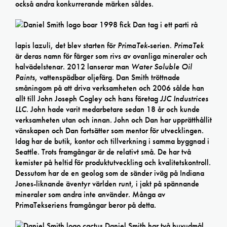
också andra konkurrerande märken såldes.
1998 fick Dan tag i ett parti rå
lapis lazuli, det blev starten för
PrimaTek
-serien.
PrimaTek
är deras namn för färger som rivs av ovanliga mineraler och
halvädelstenar. 2012 lanserar man
Water Soluble Oil
Paints
, vattenspädbar oljefärg. Dan Smith tröttnade
småningom på att driva verksamheten och 2006 sålde han
allt till John Joseph Cogley och hans företag
JJC Industrices
LLC
. John hade varit medarbetare sedan 18 år och kunde
verksamheten utan och innan. John och Dan har upprätthållit
vänskapen och Dan fortsätter som mentor för utvecklingen.
Idag har de butik, kontor och tillverkning i samma byggnad i
Seattle. Trots framgångar är de relativt små. De har två
kemister på heltid för produktutveckling och kvalitetskontroll.
Dessutom har de en geolog som de sänder iväg på Indiana
Jones-liknande äventyr världen runt, i jakt på spännande
mineraler som andra inte använder. Många av
PrimaTekseriens framgångar beror på detta.
Daniel Smith har två huvudmål