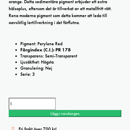
orange. Detta sedimentära pigment erbjuder ett extra
hälsoplus, eftersom det är tillverkat av ett metallfritt rött.
Rena moderna pigment som detta kommer att leda till
oavsiktlig lertillverkning i det förflutna.
Pigment: Perylene Red
Färgindex (C.I.): PR 178
Transparens: Semi-Transparent
Ljusäkthet: Högsta
Granulering: Nej
Serie: 3
Daniel Smith Perylene Red Extra Fine watercolor mängd
Lägg i varukorgen
Fri frakt över 700 kr!