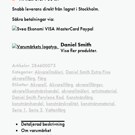
Snabb leverans direkt från lagret i Stockholm.
Säkra betalningar via:
Daniel Smith
Visa fler produkter.
Artikelnr:
284600075
Kategorier:
Akvarellmåleri
,
Daniel Smith Extra Fine
akvarellfärg
,
Färg
Etiketter:
Akvarell
,
Akvarellfärg
,
akvarellfärger
,
akvarellkonstnärshandel
,
akvarellmåleri
,
artistmaterial
,
Daniel Smith Perylene Red
,
Konstnärsfärg
,
konstnärshandel
,
konstnärskvalitet
,
konstnärsmaterial
,
Serie 1
,
Serie 3
,
Vattenfärg
Detaljerad beskrivning
Om varumärket