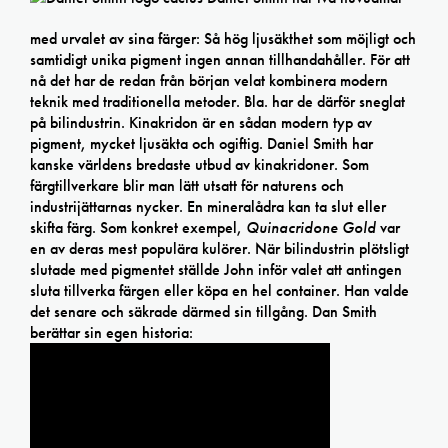
med urvalet av sina färger: Så hög ljusäkthet som möjligt och
samtidigt unika pigment ingen annan tillhandahåller. För att
nå det har de redan från början velat kombinera modern
teknik med traditionella metoder. Bla. har de därför sneglat
på bilindustrin. Kinakridon är en sådan modern typ av
pigment, mycket ljusäkta och ogiftig. Daniel Smith har
kanske världens bredaste utbud av kinakridoner. Som
färgtillverkare blir man lätt utsatt för naturens och
industrijättarnas nycker. En mineralådra kan ta slut eller
skifta färg. Som konkret exempel,
Quinacridone Gold
var
en av deras mest populära kulörer. När bilindustrin plötsligt
slutade med pigmentet ställde John inför valet att antingen
sluta tillverka färgen eller köpa en hel container. Han valde
det senare och säkrade därmed sin tillgång. Dan Smith
berättar sin egen historia: