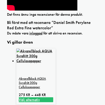
Det finns ännu inga recensioner för denna produkt.
Bli först med att recensera ”Daniel Smith Perylene
Red Extra Fine watercolor”
Du måste vara
inloggad
för att skriva en recension.
Vi gillar även
Akvarellblock AQUA
Syrafritt 300g
Cellulosapapper
Prisintervall:
275
KR
–
448
KR
275 kr
Välj alternativ
Den
till