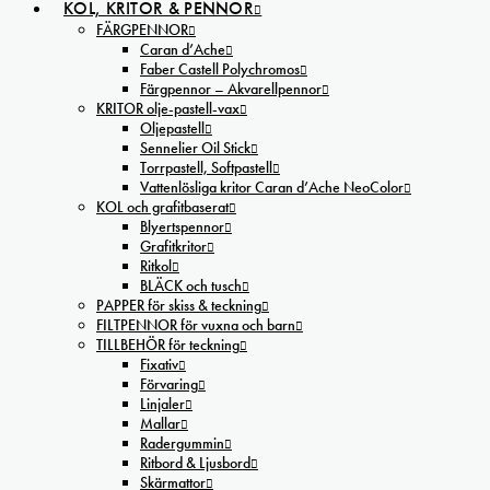
KOL, KRITOR & PENNOR
FÄRGPENNOR
Caran d’Ache
Faber Castell Polychromos
Färgpennor – Akvarellpennor
KRITOR olje-pastell-vax
Oljepastell
Sennelier Oil Stick
Torrpastell, Softpastell
Vattenlösliga kritor Caran d’Ache NeoColor
KOL och grafitbaserat
Blyertspennor
Grafitkritor
Ritkol
BLÄCK och tusch
PAPPER för skiss & teckning
FILTPENNOR för vuxna och barn
TILLBEHÖR för teckning
Fixativ
Förvaring
Linjaler
Mallar
Radergummin
Ritbord & Ljusbord
Skärmattor