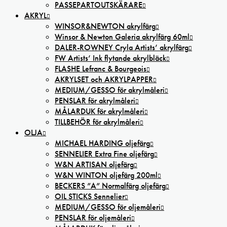
PASSEPARTOUTSKÄRARE
AKRYL
WINSOR&NEWTON akrylfärg
Winsor & Newton Galeria akrylfärg 60ml
DALER-ROWNEY Cryla Artists’ akrylfärg
FW Artists’ Ink flytande akrylbläck
FLASHE Lefranc & Bourgeois
AKRYLSET och AKRYLPAPPER
MEDIUM/GESSO för akrylmåleri
PENSLAR för akrylmåleri
MÅLARDUK för akrylmåleri
TILLBEHÖR för akrylmåleri
OLJA
MICHAEL HARDING oljefärg
SENNELIER Extra Fine oljefärg
W&N ARTISAN oljefärg
W&N WINTON oljefärg 200ml
BECKERS ”A” Normalfärg oljefärg
OIL STICKS Sennelier
MEDIUM/GESSO för oljemåleri
PENSLAR för oljemåleri