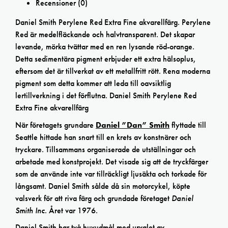
Recensioner (0)
Daniel Smith Perylene Red Extra Fine akvarellfärg. Perylene
Red är medelfläckande och halvtransparent. Det skapar
levande, mörka tvättar med en ren lysande röd-orange.
Detta sedimentära pigment erbjuder ett extra hälsoplus,
eftersom det är tillverkat av ett metallfritt rött. Rena moderna
pigment som detta kommer att leda till oavsiktlig
lertillverkning i det förflutna. Daniel Smith Perylene Red
Extra Fine akvarellfärg
När företagets grundare
Daniel ”Dan” Smith
flyttade till
Seattle hittade han snart till en krets av konstnärer och
tryckare. Tillsammans organiserade de utställningar och
arbetade med konstprojekt. Det visade sig att de tryckfärger
som de använde inte var tillräckligt ljusäkta och torkade för
långsamt. Daniel Smith sålde då sin motorcykel, köpte
valsverk för att riva färg och grundade företaget
Daniel
Smith Inc
. Året var 1976.
Daniel Smith har två huvudmål med urvalet av