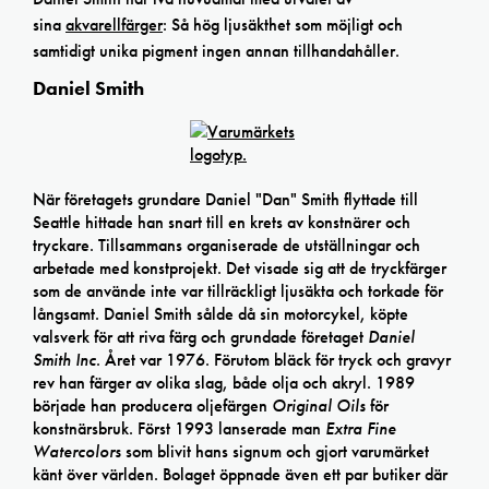
sina
akvarellfärger
: Så hög ljusäkthet som möjligt och
samtidigt unika pigment ingen annan tillhandahåller.
Daniel Smith
När företagets grundare Daniel "Dan" Smith flyttade till
Seattle hittade han snart till en krets av konstnärer och
tryckare. Tillsammans organiserade de utställningar och
arbetade med konstprojekt. Det visade sig att de tryckfärger
som de använde inte var tillräckligt ljusäkta och torkade för
långsamt. Daniel Smith sålde då sin motorcykel, köpte
valsverk för att riva färg och grundade företaget
Daniel
Smith Inc
. Året var 1976. Förutom bläck för tryck och gravyr
rev han färger av olika slag, både olja och akryl. 1989
började han producera oljefärgen
Original Oils
för
konstnärsbruk. Först 1993 lanserade man
Extra Fine
Watercolors
som blivit hans signum och gjort varumärket
känt över världen. Bolaget öppnade även ett par butiker där