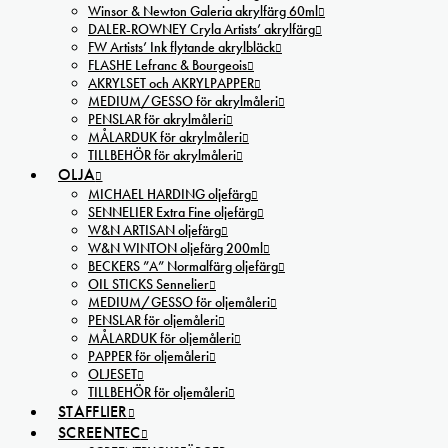
Winsor & Newton Galeria akrylfärg 60ml
DALER-ROWNEY Cryla Artists’ akrylfärg
FW Artists’ Ink flytande akrylbläck
FLASHE Lefranc & Bourgeois
AKRYLSET och AKRYLPAPPER
MEDIUM/GESSO för akrylmåleri
PENSLAR för akrylmåleri
MÅLARDUK för akrylmåleri
TILLBEHÖR för akrylmåleri
OLJA
MICHAEL HARDING oljefärg
SENNELIER Extra Fine oljefärg
W&N ARTISAN oljefärg
W&N WINTON oljefärg 200ml
BECKERS ”A” Normalfärg oljefärg
OIL STICKS Sennelier
MEDIUM/GESSO för oljemåleri
PENSLAR för oljemåleri
MÅLARDUK för oljemåleri
PAPPER för oljemåleri
OLJESET
TILLBEHÖR för oljemåleri
STAFFLIER
SCREENTEC