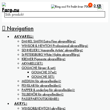
0
0
KR
Fri frakt över 700kr!
Navigation
AKVARELL
DANIEL SMITH Extra Fine akvarellfärg
WINSOR & NEWTON Professional akvarellfärg
SENNELIER L’Aquarelle Artists’ akvarellfärg
St PETERSBURG White Nights akvarellfärg
KREMER Pigmente akvarellfärg
AKVARELLSET
GOUACHE färger & set
GOUACHE 37ml
GOUACHE SET
MEDIUM för akvarellmåleri
PENSLAR för akvarellmåleri
PAPPER & underlag för akvarellmåleri
TILLBEHÖR för akvarellmåleri
PASSEPARTOUTSKÄRARE
AKRYL
WINSOR&NEWTON akrylfärg