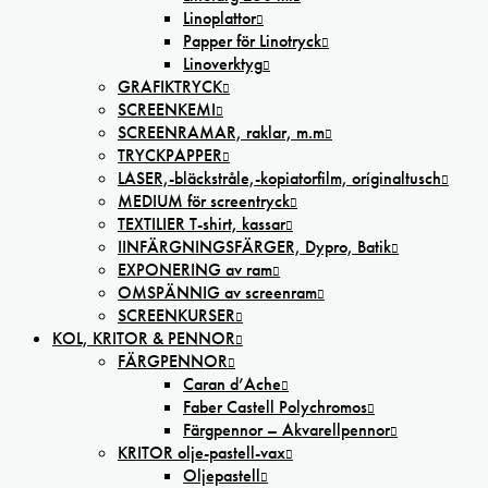
Linoplattor
Papper för Linotryck
Linoverktyg
GRAFIKTRYCK
SCREENKEMI
SCREENRAMAR, raklar, m.m
TRYCKPAPPER
LASER,-bläckstråle,-kopiatorfilm, oríginaltusch
MEDIUM för screentryck
TEXTILIER T-shirt, kassar
IINFÄRGNINGSFÄRGER, Dypro, Batik
EXPONERING av ram
OMSPÄNNIG av screenram
SCREENKURSER
KOL, KRITOR & PENNOR
FÄRGPENNOR
Caran d’Ache
Faber Castell Polychromos
Färgpennor – Akvarellpennor
KRITOR olje-pastell-vax
Oljepastell