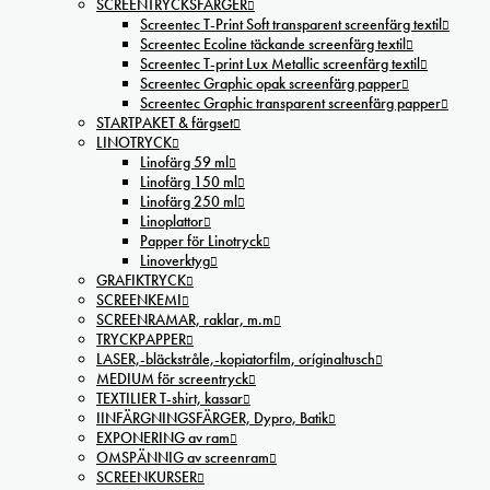
SCREENTRYCKSFÄRGER
Screentec T-Print Soft transparent screenfärg textil
Screentec Ecoline täckande screenfärg textil
Screentec T-print Lux Metallic screenfärg textil
Screentec Graphic opak screenfärg papper
Screentec Graphic transparent screenfärg papper
STARTPAKET & färgset
LINOTRYCK
Linofärg 59 ml
Linofärg 150 ml
Linofärg 250 ml
Linoplattor
Papper för Linotryck
Linoverktyg
GRAFIKTRYCK
SCREENKEMI
SCREENRAMAR, raklar, m.m
TRYCKPAPPER
LASER,-bläckstråle,-kopiatorfilm, oríginaltusch
MEDIUM för screentryck
TEXTILIER T-shirt, kassar
IINFÄRGNINGSFÄRGER, Dypro, Batik
EXPONERING av ram
OMSPÄNNIG av screenram
SCREENKURSER