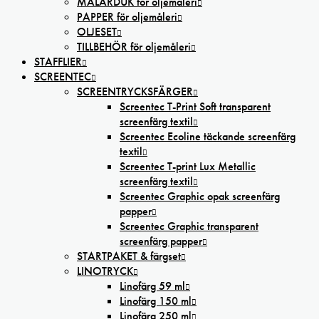
MÅLARDUK för oljemåleri
PAPPER för oljemåleri
OLJESET
TILLBEHÖR för oljemåleri
STAFFLIER
SCREENTEC
SCREENTRYCKSFÄRGER
Screentec T-Print Soft transparent
screenfärg textil
Screentec Ecoline täckande screenfärg
textil
Screentec T-print Lux Metallic
screenfärg textil
Screentec Graphic opak screenfärg
papper
Screentec Graphic transparent
screenfärg papper
STARTPAKET & färgset
LINOTRYCK
Linofärg 59 ml
Linofärg 150 ml
Linofärg 250 ml