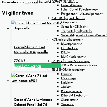
FÄRGPENNOR
Du måste vara
inloggad
för att skriva en recension.
Caran d’Ache
Faber Castell Polychromos
Vi gillar även
Färgpennor – Akvarellpennor
KRITOR olje-pastell-vax
Oljepastell
Sennelier Oil Stick
Torrpastell, Softpastell
Vattenlösliga kritor Caran d’Ache
KOL och grafitbaserat
Blyertspennor
Carand’Ache 30 set
Grafitkritor
NeoColor II Aquarelle
Ritkol
BLÄCK och tusch
770
KR
PAPPER för skiss & teckning
FILTPENNOR för vuxna och barn
Lägg i varukorgen
TILLBEHÖR för teckning
Fixativ
Förvaring
Linjaler
Mallar
Radergummin
Ritbord & Ljusbord
Caran d’Ache Luminance
Skärmattor
Vässare
Colored Pencil Set 76