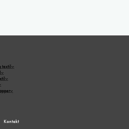
 textil
l
til
papper
Kontakt