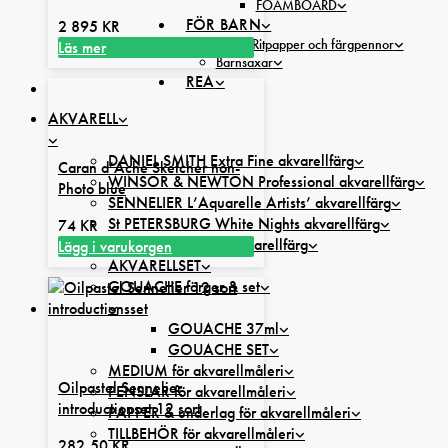
FOAMBOARD
FÖR BARN
2 895
KR
BARN Ritpapper och färgpennor
Läs mer
Barnsaxar
REA
AKVARELL
DANIEL SMITH Extra Fine akvarellfärg
Caran d’Ache Sketcher non-
WINSOR & NEWTON Professional akvarellfärg
Photo blue
SENNELIER L’Aquarelle Artists’ akvarellfärg
St PETERSBURG White Nights akvarellfärg
74
KR
KREMER Pigmente akvarellfärg
Lägg i varukorgen
AKVARELLSET
GOUACHE färger & set
GOUACHE 37ml
GOUACHE SET
MEDIUM för akvarellmåleri
Oilpastel Sennelier
PENSLAR för akvarellmåleri
introductionset 12 sort
PAPPER & underlag för akvarellmåleri
TILLBEHÖR för akvarellmåleri
282,50
KR