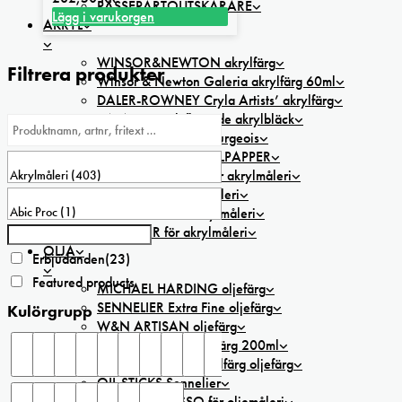
PASSEPARTOUTSKÄRARE
Lägg i varukorgen
AKRYL
WINSOR&NEWTON akrylfärg
Filtrera produkter
Winsor & Newton Galeria akrylfärg 60ml
DALER-ROWNEY Cryla Artists’ akrylfärg
FW Artists’ Ink flytande akrylbläck
FLASHE Lefranc & Bourgeois
AKRYLSET och AKRYLPAPPER
MEDIUM/GESSO för akrylmåleri
PENSLAR för akrylmåleri
MÅLARDUK för akrylmåleri
TILLBEHÖR för akrylmåleri
OLJA
Erbjudanden
(23)
Featured products
MICHAEL HARDING oljefärg
SENNELIER Extra Fine oljefärg
Kulörgrupp
W&N ARTISAN oljefärg
W&N WINTON oljefärg 200ml
BECKERS ”A” Normalfärg oljefärg
OIL STICKS Sennelier
MEDIUM/GESSO för oljemåleri