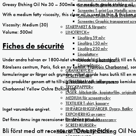
Greasy Etching Oil No 30 – 500mlis our medium grade etching oil, deli
Screentec Ecoline täckande screenf
Screentec T-print Lux Metallic scree
With a medium fatty viscosity, this clear oil is used to thin & thicken p
Screentec Graphic opak screenfär
Screentec Graphic transparent sc
Viscosity: Medium (30)
STARTPAKET & färgset
Volume: 500ml
LINOTRYCK
Linofärg 59 ml
Linofärg 150 ml
Fiches de sécurité
Linofärg 250 ml
Linoplattor
Under andra halvan av 1800-talet utvecklade sig
konstgrafik
till en 
Papper för Linotryck
Linoverktyg
Rörelsens centrum, Paris, fick en ny kemist,
François Charbonnel
, so
GRAFIKTRYCK
formuleringar av färger och grunder, vilket gjorde hans butik till en 
SCREENKEMI
sina produkter genom att ta till sig feedback och inkorporera kemiska
SCREENRAMAR, raklar, m.m
TRYCKPAPPER
Charbonnel Yellow Ochre Etching ink
LASER,-bläckstråle,-kopiatorfilm, oríginal
MEDIUM för screentryck
TEXTILIER T-shirt, kassar
IINFÄRGNINGSFÄRGER, Dypro, Batik
Inget varumärke angivet.
EXPONERING av ram
Det finns ännu inga recensioner för denna produkt.
OMSPÄNNIG av screenram
SCREENKURSER
Bli först med att recensera ”Greasy Etching Oil 
KOL, KRITOR & PENNOR