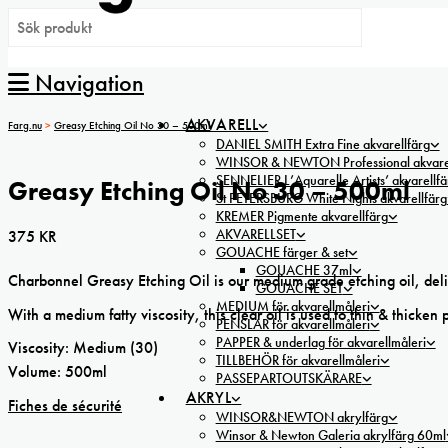
Navigation
AKVARELL
Farg.nu
>
Greasy Etching Oil No 30 – 500ml
DANIEL SMITH Extra Fine akvarellfärg
WINSOR & NEWTON Professional akvarel
SENNELIER L’Aquarelle Artists’ akvarellfä
Greasy Etching Oil No 30 – 500ml
St PETERSBURG White Nights akvarellfärg
KREMER Pigmente akvarellfärg
AKVARELLSET
375
KR
GOUACHE färger & set
GOUACHE 37ml
Charbonnel Greasy Etching Oil is our medium grade etching oil, deliver
GOUACHE SET
MEDIUM för akvarellmåleri
With a medium fatty viscosity, this clear oil is used to thin & thicken p
PENSLAR för akvarellmåleri
PAPPER & underlag för akvarellmåleri
Viscosity: Medium (30)
TILLBEHÖR för akvarellmåleri
Volume: 500ml
PASSEPARTOUTSKÄRARE
AKRYL
Fiches de sécurité
WINSOR&NEWTON akrylfärg
Winsor & Newton Galeria akrylfärg 60ml