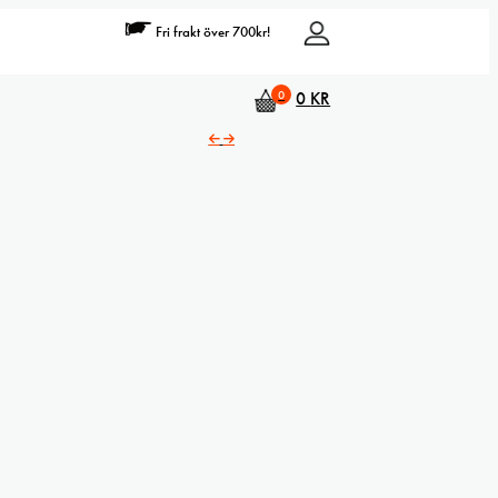
Fri frakt över 700kr!
0
0
KR