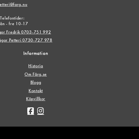
etteri@farg.nu
Telefontider:
ån - fre 10-17
ågor Fredrik 0703-751 992
rågor Petteri 0730-727 978
Information
Historia
Om Färg.se
Blogg
Kontakt
Köpvillkor