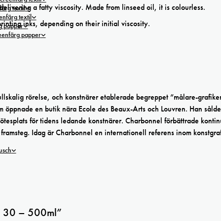
vering a fatty viscosity. Made from linseed oil, it is colourless.
ärg textil
nfärg textil
rinting inks, depending on their initial viscosity.
g papper
reenfärg papper
fullskalig rörelse, och konstnärer etablerade begreppet ”målare-grafike
m öppnade en butik nära Ecole des Beaux-Arts och Louvren. Han såld
mötesplats för tidens ledande konstnärer. Charbonnel förbättrade kontin
 framsteg. Idag är Charbonnel en internationell referens inom konstgra
tusch
No 30 – 500ml”