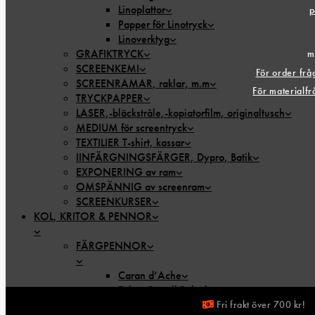
Linoplattor
p
Papper för Linotryck
Linoverktyg
GRAFIKTRYCK
m
SCREENKEMI
För order fr
SCREENRAMAR, raklar, m.m
För materialf
TRYCKPAPPER
LASER,-bläckstråle,-kopiatorfilm, oríginaltusch
MEDIUM för screentryck
TEXTILIER T-shirt, kassar
IINFÄRGNINGSFÄRGER, Dypro, Batik
EXPONERING av ram
OMSPÄNNIG av screenram
SCREENKURSER
KOL, KRITOR & PENNOR
FÄRGPENNOR
Caran d’Ache
Faber Castell Polychromos
Färgpennor – Akvarellpennor
Fri frakt över 700 kr!