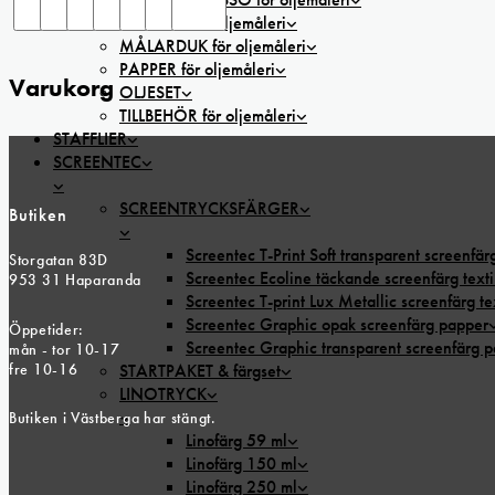
PENSLAR för oljemåleri
MÅLARDUK för oljemåleri
PAPPER för oljemåleri
Varukorg
OLJESET
TILLBEHÖR för oljemåleri
STAFFLIER
SCREENTEC
SCREENTRYCKSFÄRGER
Butiken
Screentec T-Print Soft transparent screenfärg
Storgatan 83D
Screentec Ecoline täckande screenfärg texti
953 31 Haparanda
Screentec T-print Lux Metallic screenfärg tex
Screentec Graphic opak screenfärg papper
Öppetider:
Screentec Graphic transparent screenfärg 
mån - tor 10-17
fre 10-16
STARTPAKET & färgset
LINOTRYCK
Butiken i Västberga har stängt.
Linofärg 59 ml
Linofärg 150 ml
Linofärg 250 ml