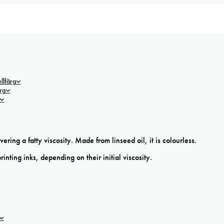
lfärg
rg
ing a fatty viscosity. Made from linseed oil, it is colourless.
rinting inks, depending on their initial viscosity.