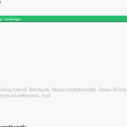
g i varukorgen
uching Varnish
,
Etching ink
,
Färg.nu konstnärshandel
,
Greasy Etching
tryck och boktryckeri.
,
tryck
creenfärg textil