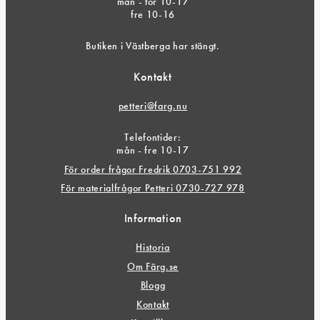
mån - tor 10-17
fre 10-16
Butiken i Västberga har stängt.
Kontakt
petteri@farg.nu
Telefontider:
mån - fre 10-17
För order frågor Fredrik 0703-751 992
För materialfrågor Petteri 0730-727 978
Information
Historia
Om Färg.se
Blogg
Kontakt