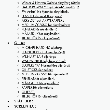
Winsor & Newton Galeria akrylfärg 60ml
DALER-ROWNEY Cryla Artists’ akrylfärg
FW Artists’ Ink flytande akrylbläck
FLASHE Lefranc & Bourgeois
AKRYLSET och AKRYLPAPPER
MEDIUM/GESSO för akrylmåleri
PENSLAR för akrylmåleri
MÅLARDUK för akrylmåleri
TILLBEHÖR för akrylmåleri
OLJA
MICHAEL HARDING oljefärg
SENNELIER Extra Fine oljefärg
W&N ARTISAN oljefärg
W&N WINTON oljefärg 200ml
BECKERS ”A” Normalfärg oljefärg
OIL STICKS Sennelier
MEDIUM/GESSO för oljemåleri
PENSLAR för oljemåleri
MÅLARDUK för oljemåleri
PAPPER för oljemåleri
OLJESET
TILLBEHÖR för oljemåleri
STAFFLIER
SCREENTEC