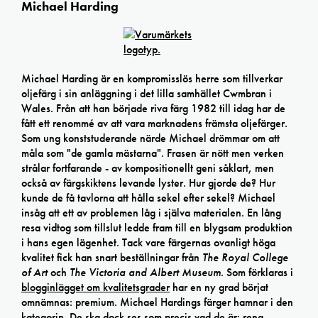
Michael Harding
Michael Harding är en kompromisslös herre som tillverkar
oljefärg i sin anläggning i det lilla samhället Cwmbran i
Wales. Från att han började riva färg 1982 till idag har de
fått ett renommé av att vara marknadens främsta oljefärger.
Som ung konststuderande närde Michael drömmar om att
måla som "de gamla mästarna". Frasen är nött men verken
strålar fortfarande - av kompositionellt geni såklart, men
också av färgskiktens levande lyster. Hur gjorde de? Hur
kunde de få tavlorna att hålla sekel efter sekel? Michael
insåg att ett av problemen låg i själva materialen. En lång
resa vidtog som tillslut ledde fram till en blygsam produktion
i hans egen lägenhet. Tack vare färgernas ovanligt höga
kvalitet fick han snart beställningar från
The Royal College
of Art
och
The Victoria and Albert Museum
. Som förklaras i
blogginlägget om kvalitetsgrader
har en ny grad börjat
omnämnas: premium. Michael Hardings färger hamnar i den
kategorin. De ska dock ses som precis vad de är: rena