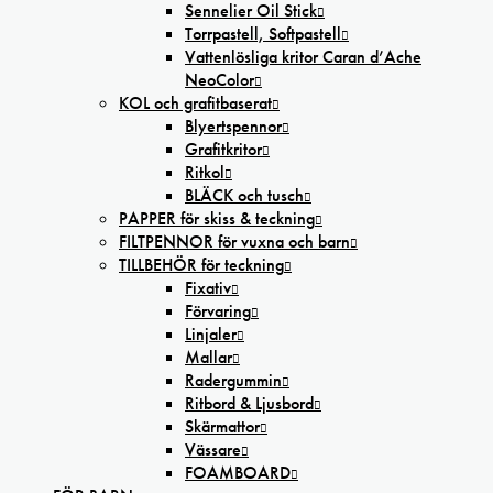
Sennelier Oil Stick
Torrpastell, Softpastell
Vattenlösliga kritor Caran d’Ache
NeoColor
KOL och grafitbaserat
Blyertspennor
Grafitkritor
Ritkol
BLÄCK och tusch
PAPPER för skiss & teckning
FILTPENNOR för vuxna och barn
TILLBEHÖR för teckning
Fixativ
Förvaring
Linjaler
Mallar
Radergummin
Ritbord & Ljusbord
Skärmattor
Vässare
FOAMBOARD