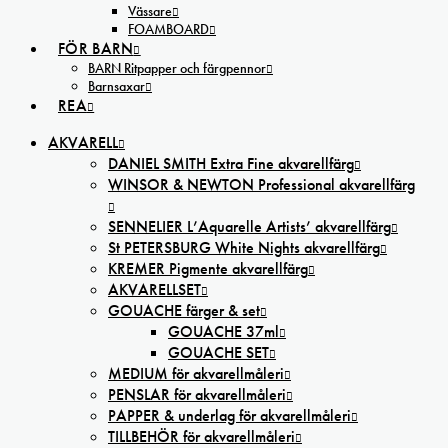
Vässare
FOAMBOARD
FÖR BARN
BARN Ritpapper och färgpennor
Barnsaxar
REA
AKVARELL
DANIEL SMITH Extra Fine akvarellfärg
WINSOR & NEWTON Professional akvarellfärg
SENNELIER L’Aquarelle Artists’ akvarellfärg
St PETERSBURG White Nights akvarellfärg
KREMER Pigmente akvarellfärg
AKVARELLSET
GOUACHE färger & set
GOUACHE 37ml
GOUACHE SET
MEDIUM för akvarellmåleri
PENSLAR för akvarellmåleri
PAPPER & underlag för akvarellmåleri
TILLBEHÖR för akvarellmåleri