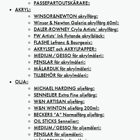
PASSEPARTOUTSKÄRARE
AKRYL
WINSOR&NEWTON akrylfärg
Winsor & Newton Galeria akrylfärg 60ml
DALER-ROWNEY Cryla Artists’ akrylfärg
FW Artists’ Ink flytande akrylbläck
FLASHE Lefranc & Bourgeois
AKRYLSET och AKRYLPAPPER
MEDIUM/GESSO för akrylmåleri
PENSLAR för akrylmåleri
MÅLARDUK för akrylmåleri
TILLBEHÖR för akrylmåleri
OLJA
MICHAEL HARDING oljefärg
SENNELIER Extra Fine oljefärg
W&N ARTISAN oljefärg
W&N WINTON oljefärg 200ml
BECKERS ”A” Normalfärg oljefärg
OIL STICKS Sennelier
MEDIUM/GESSO för oljemåleri
PENSLAR för oljemåleri