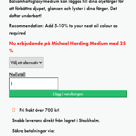
Balsamhartsglasyrmedium kan läggas till dina oljefärger för
att förbättra djupet, glansen och lyster i dina färger. Det
doftar underbart!
Recommendation: Add 5-10% to your neat oil colour as
required
Nu erbjudande på Michael Harding Medium med 25
%
Nollställ
Michael
Harding
Balsam
Lägg i varukorgen
Resin
Glaze
Medium
Fri frakt över 700 kr!
PM6
mängd
Snabb leverans direkt från lagret i Stockholm.
Säkra betalningar via: