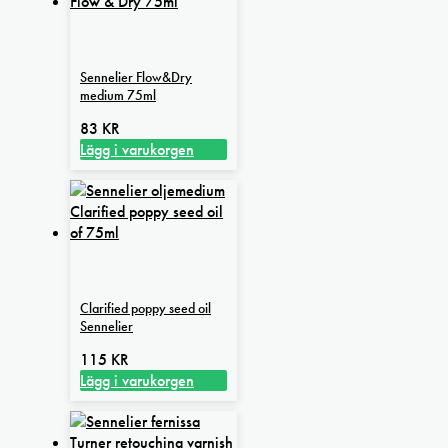
Sennelier Flow&Dry
medium 75ml
83
KR
Lägg i varukorgen
Clarified poppy seed oil
Sennelier
115
KR
Lägg i varukorgen