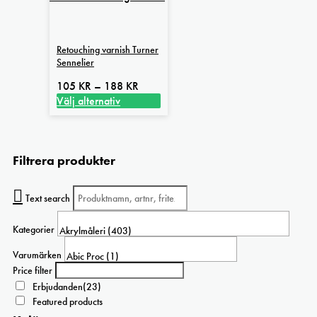
Retouching varnish Turner
Sennelier
Prisintervall:
105
KR
–
188
KR
105 kr
Välj alternativ
Den
till
här
188 kr
produkten
Filtrera produkter
har
flera
varianter.
Text search
De
olika
Kategorier
alternativen
kan
Varumärken
väljas
Price filter
på
Erbjudanden
(23)
produktsidan
Featured products