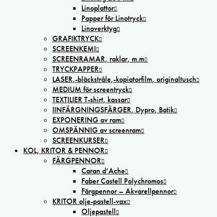
Linoplattor
Papper för Linotryck
Linoverktyg
GRAFIKTRYCK
SCREENKEMI
SCREENRAMAR, raklar, m.m
TRYCKPAPPER
LASER,-bläckstråle,-kopiatorfilm, oríginaltusch
MEDIUM för screentryck
TEXTILIER T-shirt, kassar
IINFÄRGNINGSFÄRGER, Dypro, Batik
EXPONERING av ram
OMSPÄNNIG av screenram
SCREENKURSER
KOL, KRITOR & PENNOR
FÄRGPENNOR
Caran d’Ache
Faber Castell Polychromos
Färgpennor – Akvarellpennor
KRITOR olje-pastell-vax
Oljepastell