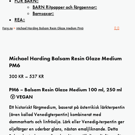
FÖR BARN
BARN Ritpapper och färgpennor
Barnsaxar
REA
Farg.nu
>
Michael Harding Balsam Resin Glaze Medium PM6
Michael Harding Balsam Resin Glaze Medium
PM6
Prisintervall:
300
KR
–
537
KR
300 kr
PM6 – Balsam Resin Glaze Medium 100 ml, 250 ml
till
Ⓥ
VEGAN
537 kr
Ett historiskt färgmedium, baserat på österrikisk lärkterpentin
(även kallad Venedigterpentin) kombinerat med
dammarharts och linfröolja. Lärk eller Venedig-terpentin ger
oljefärger en uderbar glans, nästan emaljliknande. Detta