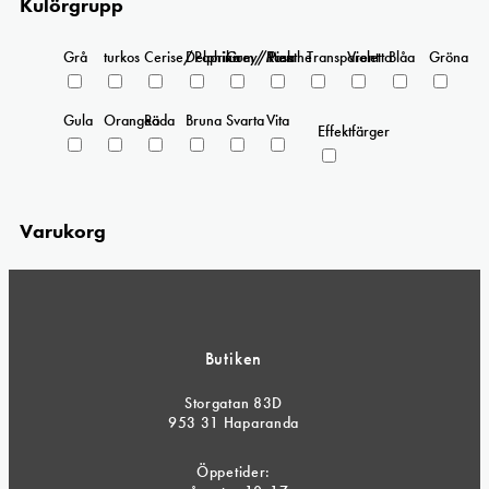
Kulörgrupp
Grå
turkos
Cerise/Paprika
Delphinium/Menthe
Grey/Pink
Rosa
Transparent
Violetta
Blåa
Gröna
Gula
Orangea
Röda
Bruna
Svarta
Vita
Effektfärger
Varukorg
Butiken
Storgatan 83D
953 31 Haparanda
Öppetider: