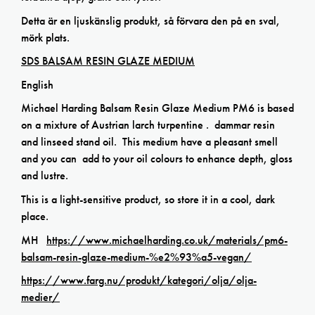
Detta är en ljuskänslig produkt, så förvara den på en sval,
mörk plats.
SDS BALSAM RESIN GLAZE MEDIUM
English
Michael Harding Balsam Resin Glaze Medium PM6 is based
on a mixture of Austrian larch turpentine . dammar resin
and linseed stand oil. This medium have a pleasant smell
and you can add to your oil colours to enhance depth, gloss
and lustre.
This is a light-sensitive product, so store it in a cool, dark
place.
MH
https://www.michaelharding.co.uk/materials/pm6-
balsam-resin-glaze-medium-%e2%93%a5-vegan/
https://www.farg.nu/produkt/kategori/olja/olja-
medier/