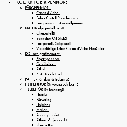
KOL, KRITOR & PENNOR
FÄRGPENNOR
Caran d’Ache
Faber Castell Polychromos
Färgpennor – Akvarellpennor
KRITOR olje-pastell-vax
Oljepastell
Sennelier Oil Stick
Torrpastell, Softpastell
Vattenlösliga kritor Caran d’Ache NeoColor
KOL och grafitbaserat
Blyertspennor
Grafitkritor
Ritkol
BLÄCK och tusch
PAPPER för skiss & teckning
FILTPENNOR för vuxna och barn
TILLBEHÖR för teckning
Fixativ
Förvaring
Linjaler
Mallar
Radergummin
Ritbord & Ljusbord
Skärmattor