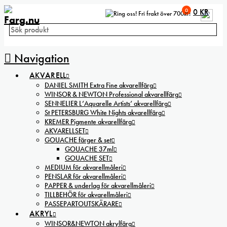
0
0
KR
Fri frakt över 700kr!
Navigation
AKVARELL
DANIEL SMITH Extra Fine akvarellfärg
WINSOR & NEWTON Professional akvarellfärg
SENNELIER L’Aquarelle Artists’ akvarellfärg
St PETERSBURG White Nights akvarellfärg
KREMER Pigmente akvarellfärg
AKVARELLSET
GOUACHE färger & set
GOUACHE 37ml
GOUACHE SET
MEDIUM för akvarellmåleri
PENSLAR för akvarellmåleri
PAPPER & underlag för akvarellmåleri
TILLBEHÖR för akvarellmåleri
PASSEPARTOUTSKÄRARE
AKRYL
WINSOR&NEWTON akrylfärg