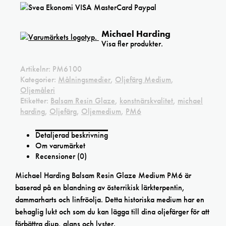
Michael Harding
Visa fler produkter.
Artikelnr:
PM6100
Kategorier:
Målningsmedier
,
Oljefärg Medium
,
Oljemåleri
Etiketter:
Balsam Resin Glaze
,
konstnärskvalitet
,
michael
harding
,
Oljefärg
,
Oljemedium
,
PM6
Detaljerad beskrivning
Om varumärket
Recensioner (0)
Michael Harding Balsam Resin Glaze Medium PM6 är
baserad på en blandning av österrikisk lärkterpentin,
dammarharts och linfröolja. Detta historiska medium har en
behaglig lukt och som du kan lägga till dina oljefärger för att
förbättra djup, glans och lyster.