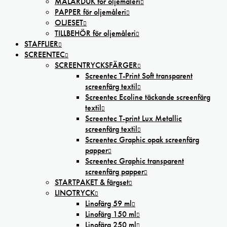
MÅLARDUK för oljemåleri
PAPPER för oljemåleri
OLJESET
TILLBEHÖR för oljemåleri
STAFFLIER
SCREENTEC
SCREENTRYCKSFÄRGER
Screentec T-Print Soft transparent
screenfärg textil
Screentec Ecoline täckande screenfärg
textil
Screentec T-print Lux Metallic
screenfärg textil
Screentec Graphic opak screenfärg
papper
Screentec Graphic transparent
screenfärg papper
STARTPAKET & färgset
LINOTRYCK
Linofärg 59 ml
Linofärg 150 ml
Linofärg 250 ml