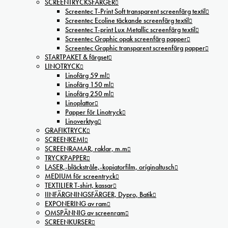
SCREENTRYCKSFÄRGER
Screentec T-Print Soft transparent screenfärg textil
Screentec Ecoline täckande screenfärg textil
Screentec T-print Lux Metallic screenfärg textil
Screentec Graphic opak screenfärg papper
Screentec Graphic transparent screenfärg papper
STARTPAKET & färgset
LINOTRYCK
Linofärg 59 ml
Linofärg 150 ml
Linofärg 250 ml
Linoplattor
Papper för Linotryck
Linoverktyg
GRAFIKTRYCK
SCREENKEMI
SCREENRAMAR, raklar, m.m
TRYCKPAPPER
LASER,-bläckstråle,-kopiatorfilm, oríginaltusch
MEDIUM för screentryck
TEXTILIER T-shirt, kassar
IINFÄRGNINGSFÄRGER, Dypro, Batik
EXPONERING av ram
OMSPÄNNIG av screenram
SCREENKURSER