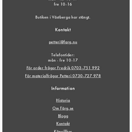
fre 10-16
Butiken i Västberga har stängt.
Kontakt
petteri@farg.nu
Telefontider:
mån - fre 10-17
För order frågor Fredrik 0703-751 992
För materialfrågor Petteri 0730-727 978
Information
Historia
Om Färg.se
Blogg
Kontakt
Köpvillkor