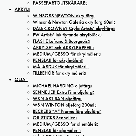
PASSEPARTOUTSKÄRARE
AKRYL
WINSOR&NEWTON akrylfärg
Winsor & Newton Galeria akrylfärg 60ml
DALER-ROWNEY Cryla Artists’ akrylfärg
FW Artists’ Ink flytande akrylbläck
FLASHE Lefranc & Bourgeois
AKRYLSET och AKRYLPAPPER
MEDIUM/GESSO för akrylmåleri
PENSLAR för akrylmåleri
MÅLARDUK för akrylmåleri
TILLBEHÖR för akrylmåleri
OLJA
MICHAEL HARDING oljefärg
SENNELIER Extra Fine oljefärg
W&N ARTISAN oljefärg
W&N WINTON oljefärg 200ml
BECKERS ”A” Normalfärg oljefärg
OIL STICKS Sennelier
MEDIUM/GESSO för oljemåleri
PENSLAR för oljemåleri