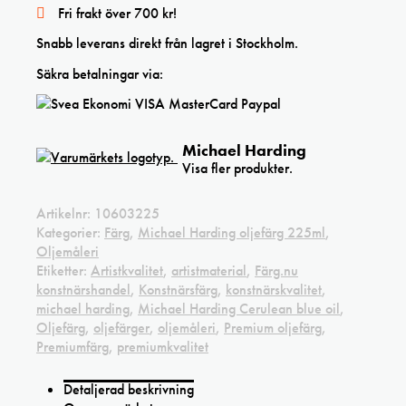
Fri frakt över 700 kr!
Snabb leverans direkt från lagret i Stockholm.
Säkra betalningar via:
Michael Harding
Visa fler produkter.
Artikelnr:
10603225
Kategorier:
Färg
,
Michael Harding oljefärg 225ml
,
Oljemåleri
Etiketter:
Artistkvalitet
,
artistmaterial
,
Färg.nu
konstnärshandel
,
Konstnärsfärg
,
konstnärskvalitet
,
michael harding
,
Michael Harding Cerulean blue oil
,
Oljefärg
,
oljefärger
,
oljemåleri
,
Premium oljefärg
,
Premiumfärg
,
premiumkvalitet
Detaljerad beskrivning