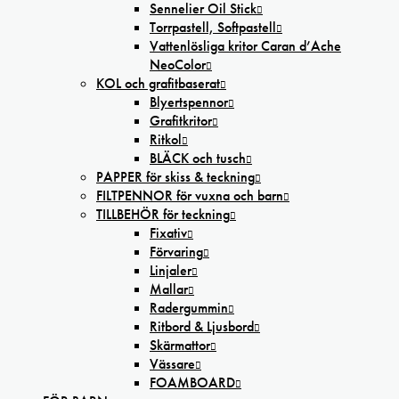
Sennelier Oil Stick
Torrpastell, Softpastell
Vattenlösliga kritor Caran d’Ache
NeoColor
KOL och grafitbaserat
Blyertspennor
Grafitkritor
Ritkol
BLÄCK och tusch
PAPPER för skiss & teckning
FILTPENNOR för vuxna och barn
TILLBEHÖR för teckning
Fixativ
Förvaring
Linjaler
Mallar
Radergummin
Ritbord & Ljusbord
Skärmattor
Vässare
FOAMBOARD