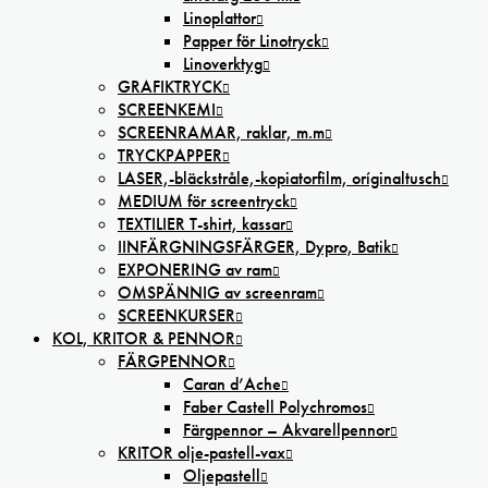
Linoplattor
Papper för Linotryck
Linoverktyg
GRAFIKTRYCK
SCREENKEMI
SCREENRAMAR, raklar, m.m
TRYCKPAPPER
LASER,-bläckstråle,-kopiatorfilm, oríginaltusch
MEDIUM för screentryck
TEXTILIER T-shirt, kassar
IINFÄRGNINGSFÄRGER, Dypro, Batik
EXPONERING av ram
OMSPÄNNIG av screenram
SCREENKURSER
KOL, KRITOR & PENNOR
FÄRGPENNOR
Caran d’Ache
Faber Castell Polychromos
Färgpennor – Akvarellpennor
KRITOR olje-pastell-vax
Oljepastell