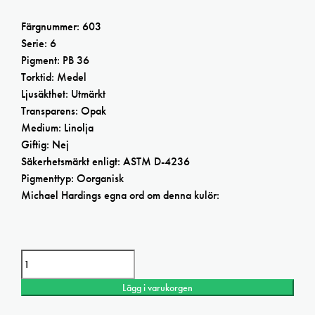
Färgnummer: 603
Serie: 6
Pigment: PB 36
Torktid: Medel
Ljusäkthet: Utmärkt
Transparens: Opak
Medium: Linolja
Giftig: Nej
Säkerhetsmärkt enligt: ASTM D-4236
Pigmenttyp: Oorganisk
Michael Hardings egna ord om denna kulör:
Michael Harding Cerulean blue oil mängd
Lägg i varukorgen