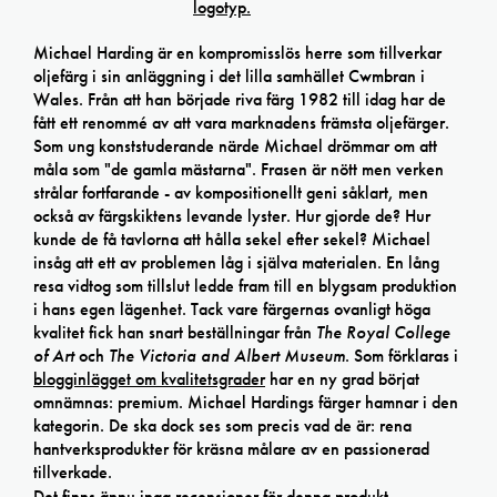
Michael Harding är en kompromisslös herre som tillverkar
oljefärg i sin anläggning i det lilla samhället Cwmbran i
Wales. Från att han började riva färg 1982 till idag har de
fått ett renommé av att vara marknadens främsta oljefärger.
Som ung konststuderande närde Michael drömmar om att
måla som "de gamla mästarna". Frasen är nött men verken
strålar fortfarande - av kompositionellt geni såklart, men
också av färgskiktens levande lyster. Hur gjorde de? Hur
kunde de få tavlorna att hålla sekel efter sekel? Michael
insåg att ett av problemen låg i själva materialen. En lång
resa vidtog som tillslut ledde fram till en blygsam produktion
i hans egen lägenhet. Tack vare färgernas ovanligt höga
kvalitet fick han snart beställningar från
The Royal College
of Art
och
The Victoria and Albert Museum
. Som förklaras i
blogginlägget om kvalitetsgrader
har en ny grad börjat
omnämnas: premium. Michael Hardings färger hamnar i den
kategorin. De ska dock ses som precis vad de är: rena
hantverksprodukter för kräsna målare av en passionerad
tillverkade.
Det finns ännu inga recensioner för denna produkt.