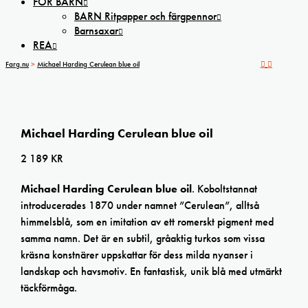
FÖR BARN
BARN Ritpapper och färgpennor
Barnsaxar
REA
Farg.nu
>
Michael Harding Cerulean blue oil
Michael Harding Cerulean blue oil
2 189
KR
Michael Harding Cerulean blue oil
. Koboltstannat
introducerades 1870 under namnet ”Cerulean”, alltså
himmelsblå, som en imitation av ett romerskt pigment med
samma namn. Det är en subtil, gråaktig turkos som vissa
kräsna konstnärer uppskattar för dess milda nyanser i
landskap och havsmotiv. En fantastisk, unik blå med utmärkt
täckförmåga.