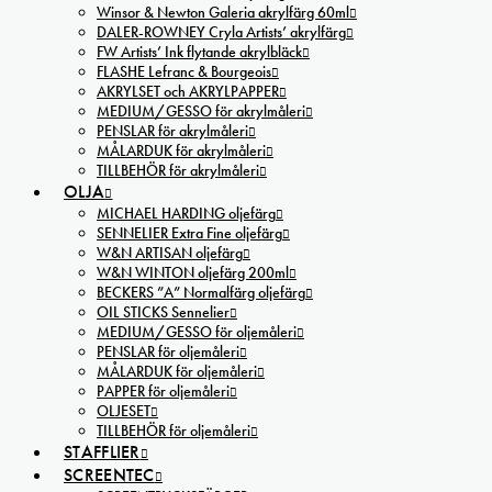
Winsor & Newton Galeria akrylfärg 60ml
DALER-ROWNEY Cryla Artists’ akrylfärg
FW Artists’ Ink flytande akrylbläck
FLASHE Lefranc & Bourgeois
AKRYLSET och AKRYLPAPPER
MEDIUM/GESSO för akrylmåleri
PENSLAR för akrylmåleri
MÅLARDUK för akrylmåleri
TILLBEHÖR för akrylmåleri
OLJA
MICHAEL HARDING oljefärg
SENNELIER Extra Fine oljefärg
W&N ARTISAN oljefärg
W&N WINTON oljefärg 200ml
BECKERS ”A” Normalfärg oljefärg
OIL STICKS Sennelier
MEDIUM/GESSO för oljemåleri
PENSLAR för oljemåleri
MÅLARDUK för oljemåleri
PAPPER för oljemåleri
OLJESET
TILLBEHÖR för oljemåleri
STAFFLIER
SCREENTEC