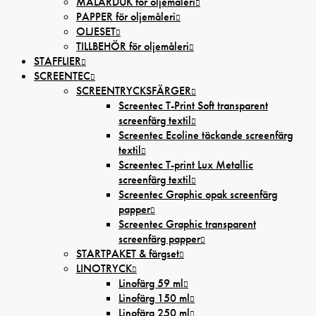
MÅLARDUK för oljemåleri
PAPPER för oljemåleri
OLJESET
TILLBEHÖR för oljemåleri
STAFFLIER
SCREENTEC
SCREENTRYCKSFÄRGER
Screentec T-Print Soft transparent
screenfärg textil
Screentec Ecoline täckande screenfärg
textil
Screentec T-print Lux Metallic
screenfärg textil
Screentec Graphic opak screenfärg
papper
Screentec Graphic transparent
screenfärg papper
STARTPAKET & färgset
LINOTRYCK
Linofärg 59 ml
Linofärg 150 ml
Linofärg 250 ml