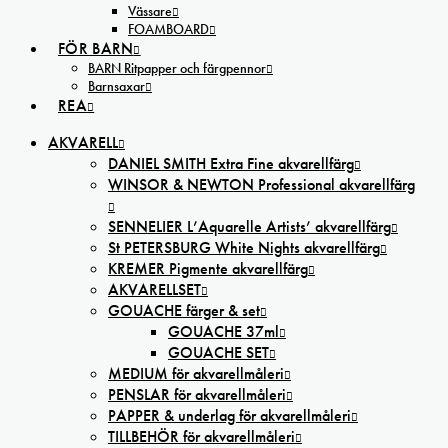
Vässare
FOAMBOARD
FÖR BARN
BARN Ritpapper och färgpennor
Barnsaxar
REA
AKVARELL
DANIEL SMITH Extra Fine akvarellfärg
WINSOR & NEWTON Professional akvarellfärg
SENNELIER L’Aquarelle Artists’ akvarellfärg
St PETERSBURG White Nights akvarellfärg
KREMER Pigmente akvarellfärg
AKVARELLSET
GOUACHE färger & set
GOUACHE 37ml
GOUACHE SET
MEDIUM för akvarellmåleri
PENSLAR för akvarellmåleri
PAPPER & underlag för akvarellmåleri
TILLBEHÖR för akvarellmåleri