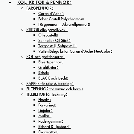
KOL, KRITOR & PENNOR
FÄRGPENNOR
Caran d’Ache
Faber Castell Polychromos
Färgpennor – Akvarellpennor
KRITOR olje-pastell-vax
Oljepastell
Sennelier Oil Stick
Torrpastell, Softpastell
Vattenlösliga kritor Caran d’Ache NeoColor
KOL och grafitbaserat
Blyertspennor
Grafitkritor
Ritkol
BLÄCK och tusch
PAPPER för skiss & teckning
FILTPENNOR för vuxna och barn
TILLBEHÖR för teckning
Fixativ
Förvaring
Linjaler
Mallar
Radergummin
Ritbord & Ljusbord
Skärmattor