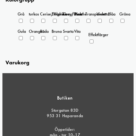
Grå
turkos
Cerise/Paprika
Delphinium/Menthe
Grey/Pink
Rosa
Transparent
Violetta
Blåa
Gröna
Gula
Orangea
Röda
Bruna
Svarta
Vita
Effektfärger
Varukorg
Butiken
Storgatan 83D
953 31 Haparanda
Öppetider:
mån - tor 10-17