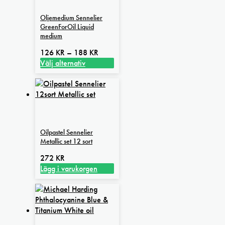
Oljemedium Sennelier
GreenForOil Liquid
medium
Prisintervall:
126
KR
–
188
KR
126 kr
Välj alternativ
Den
till
här
188 kr
produkten
har
flera
varianter.
Oilpastel Sennelier
De
Metallic set 12 sort
olika
alternativen
272
KR
kan
Lägg i varukorgen
väljas
på
produktsidan