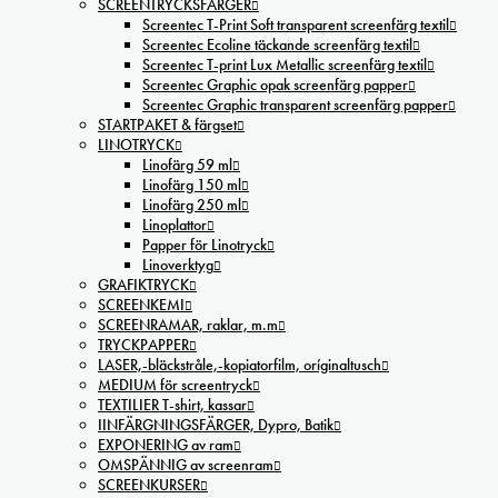
SCREENTRYCKSFÄRGER
Screentec T-Print Soft transparent screenfärg textil
Screentec Ecoline täckande screenfärg textil
Screentec T-print Lux Metallic screenfärg textil
Screentec Graphic opak screenfärg papper
Screentec Graphic transparent screenfärg papper
STARTPAKET & färgset
LINOTRYCK
Linofärg 59 ml
Linofärg 150 ml
Linofärg 250 ml
Linoplattor
Papper för Linotryck
Linoverktyg
GRAFIKTRYCK
SCREENKEMI
SCREENRAMAR, raklar, m.m
TRYCKPAPPER
LASER,-bläckstråle,-kopiatorfilm, oríginaltusch
MEDIUM för screentryck
TEXTILIER T-shirt, kassar
IINFÄRGNINGSFÄRGER, Dypro, Batik
EXPONERING av ram
OMSPÄNNIG av screenram
SCREENKURSER