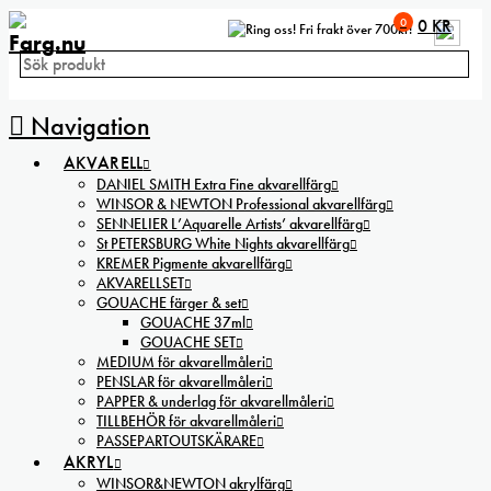
0
0
KR
Fri frakt över 700kr!
Navigation
AKVARELL
DANIEL SMITH Extra Fine akvarellfärg
WINSOR & NEWTON Professional akvarellfärg
SENNELIER L’Aquarelle Artists’ akvarellfärg
St PETERSBURG White Nights akvarellfärg
KREMER Pigmente akvarellfärg
AKVARELLSET
GOUACHE färger & set
GOUACHE 37ml
GOUACHE SET
MEDIUM för akvarellmåleri
PENSLAR för akvarellmåleri
PAPPER & underlag för akvarellmåleri
TILLBEHÖR för akvarellmåleri
PASSEPARTOUTSKÄRARE
AKRYL
WINSOR&NEWTON akrylfärg