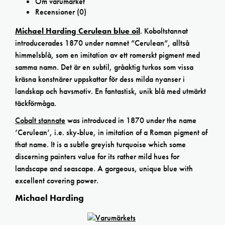
Om varumärket
Recensioner (0)
Michael Harding Cerulean blue oil
. Koboltstannat
introducerades 1870 under namnet ”Cerulean”, alltså
himmelsblå, som en imitation av ett romerskt pigment med
samma namn. Det är en subtil, gråaktig turkos som vissa
kräsna konstnärer uppskattar för dess milda nyanser i
landskap och havsmotiv. En fantastisk, unik blå med utmärkt
täckförmåga.
Cobalt stannate
was introduced in 1870 under the name
’Cerulean’, i.e. sky-blue, in imitation of a Roman pigment of
that name. It is a subtle greyish turquoise which some
discerning painters value for its rather mild hues for
landscape and seascape. A gorgeous, unique blue with
excellent covering power.
Michael Harding