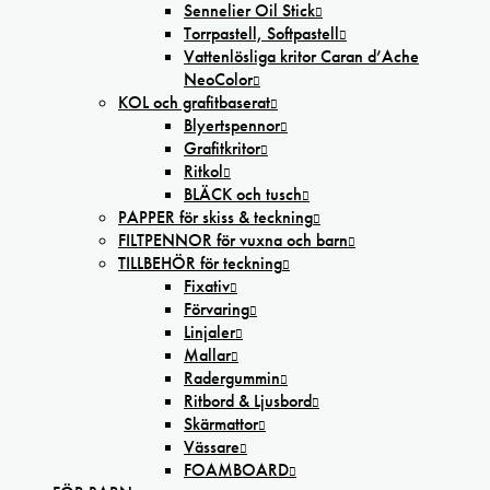
Sennelier Oil Stick
Torrpastell, Softpastell
Vattenlösliga kritor Caran d’Ache
NeoColor
KOL och grafitbaserat
Blyertspennor
Grafitkritor
Ritkol
BLÄCK och tusch
PAPPER för skiss & teckning
FILTPENNOR för vuxna och barn
TILLBEHÖR för teckning
Fixativ
Förvaring
Linjaler
Mallar
Radergummin
Ritbord & Ljusbord
Skärmattor
Vässare
FOAMBOARD