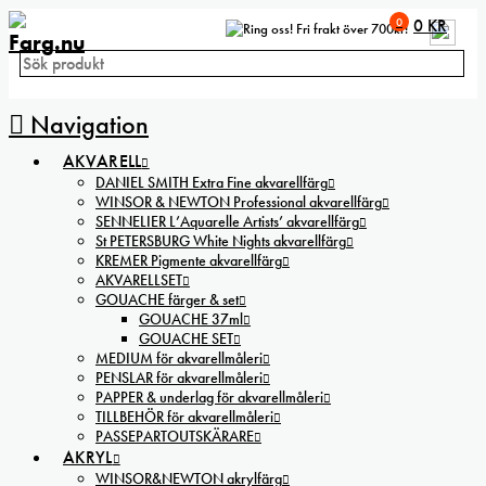
0
0
KR
Fri frakt över 700kr!
Navigation
AKVARELL
DANIEL SMITH Extra Fine akvarellfärg
WINSOR & NEWTON Professional akvarellfärg
SENNELIER L’Aquarelle Artists’ akvarellfärg
St PETERSBURG White Nights akvarellfärg
KREMER Pigmente akvarellfärg
AKVARELLSET
GOUACHE färger & set
GOUACHE 37ml
GOUACHE SET
MEDIUM för akvarellmåleri
PENSLAR för akvarellmåleri
PAPPER & underlag för akvarellmåleri
TILLBEHÖR för akvarellmåleri
PASSEPARTOUTSKÄRARE
AKRYL
WINSOR&NEWTON akrylfärg