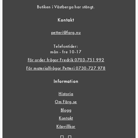
Butiken i Västberga har stängt.
Kontakt
petteri@farg.nu
Telefontider:
mån - fre 10-17
För order frågor Fredrik 0703-751 992
För materialfrågor Petteri 0730-727 978
Information
Historia
Om Färg.se
Blogg
Kontakt
Köpvillkor