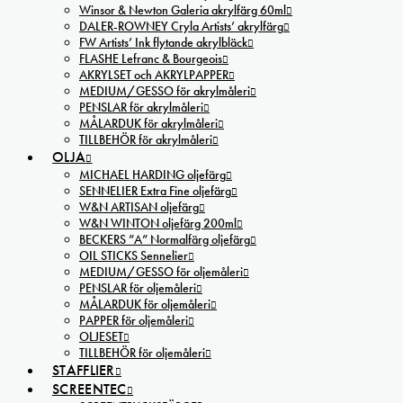
Winsor & Newton Galeria akrylfärg 60ml
DALER-ROWNEY Cryla Artists’ akrylfärg
FW Artists’ Ink flytande akrylbläck
FLASHE Lefranc & Bourgeois
AKRYLSET och AKRYLPAPPER
MEDIUM/GESSO för akrylmåleri
PENSLAR för akrylmåleri
MÅLARDUK för akrylmåleri
TILLBEHÖR för akrylmåleri
OLJA
MICHAEL HARDING oljefärg
SENNELIER Extra Fine oljefärg
W&N ARTISAN oljefärg
W&N WINTON oljefärg 200ml
BECKERS ”A” Normalfärg oljefärg
OIL STICKS Sennelier
MEDIUM/GESSO för oljemåleri
PENSLAR för oljemåleri
MÅLARDUK för oljemåleri
PAPPER för oljemåleri
OLJESET
TILLBEHÖR för oljemåleri
STAFFLIER
SCREENTEC