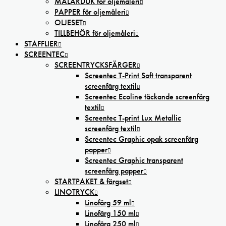
MÅLARDUK för oljemåleri
PAPPER för oljemåleri
OLJESET
TILLBEHÖR för oljemåleri
STAFFLIER
SCREENTEC
SCREENTRYCKSFÄRGER
Screentec T-Print Soft transparent
screenfärg textil
Screentec Ecoline täckande screenfärg
textil
Screentec T-print Lux Metallic
screenfärg textil
Screentec Graphic opak screenfärg
papper
Screentec Graphic transparent
screenfärg papper
STARTPAKET & färgset
LINOTRYCK
Linofärg 59 ml
Linofärg 150 ml
Linofärg 250 ml