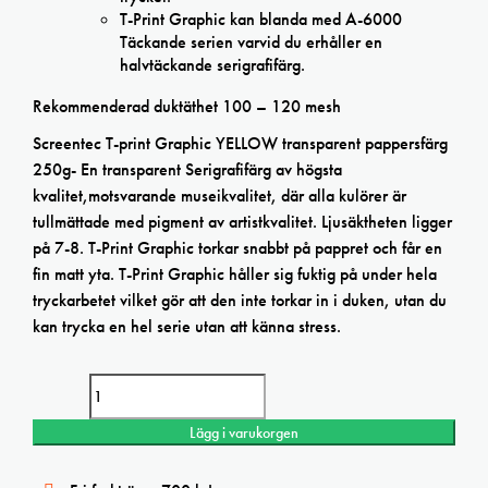
T-Print Graphic kan blanda med A-6000
Täckande serien varvid du erhåller en
halvtäckande serigrafifärg.
Rekommenderad duktäthet 100 – 120 mesh
Screentec T-print Graphic YELLOW transparent pappersfärg
250g- En transparent Serigrafifärg av högsta
kvalitet,motsvarande museikvalitet, där alla kulörer är
tullmättade med pigment av artistkvalitet. Ljusäktheten ligger
på 7-8. T-Print Graphic torkar snabbt på pappret och får en
fin matt yta. T-Print Graphic håller sig fuktig på under hela
tryckarbetet vilket gör att den inte torkar in i duken, utan du
kan trycka en hel serie utan att känna stress.
Screentec T-print Graphic YELLOW transparent pappersfärg 250g
mängd
Lägg i varukorgen