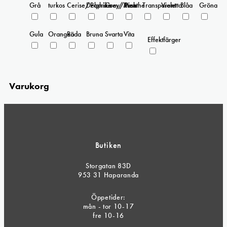
Grå
turkos
Cerise/Paprika
Delphinium/Menthe
Grey/Pink
Rosa
Transparent
Violetta
Blåa
Gröna
Gula
Orangea
Röda
Bruna
Svarta
Vita
Effektfärger
Varukorg
Butiken
Storgatan 83D
953 31 Haparanda
Öppetider:
mån - tor 10-17
fre 10-16