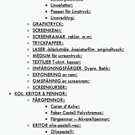
Linoplattor
Papper för Linotryck
Linoverktyg
GRAFIKTRYCK
SCREENKEMI
SCREENRAMAR, raklar, m.m
TRYCKPAPPER
LASER,-bläckstråle,-kopiatorfilm, oríginaltusch
MEDIUM för screentryck
TEXTILIER T-shirt, kassar
IINFÄRGNINGSFÄRGER, Dypro, Batik
EXPONERING av ram
OMSPÄNNIG av screenram
SCREENKURSER
KOL, KRITOR & PENNOR
FÄRGPENNOR
Caran d’Ache
Faber Castell Polychromos
Färgpennor – Akvarellpennor
KRITOR olje-pastell-vax
Oljepastell