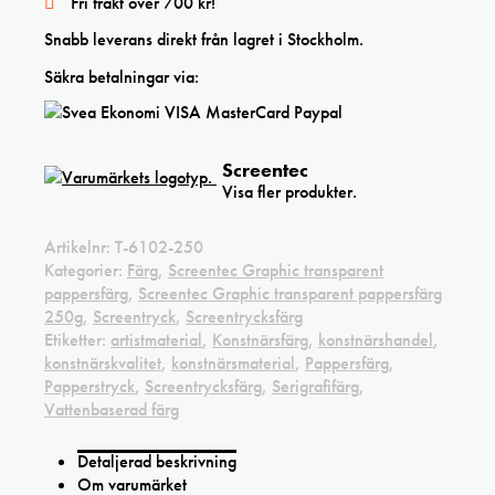
Fri frakt över 700 kr!
Snabb leverans direkt från lagret i Stockholm.
Säkra betalningar via:
Screentec
Visa fler produkter.
Artikelnr:
T-6102-250
Kategorier:
Färg
,
Screentec Graphic transparent
pappersfärg
,
Screentec Graphic transparent pappersfärg
250g
,
Screentryck
,
Screentrycksfärg
Etiketter:
artistmaterial
,
Konstnärsfärg
,
konstnärshandel
,
konstnärskvalitet
,
konstnärsmaterial
,
Pappersfärg
,
Papperstryck
,
Screentrycksfärg
,
Serigrafifärg
,
Vattenbaserad färg
Detaljerad beskrivning
Om varumärket