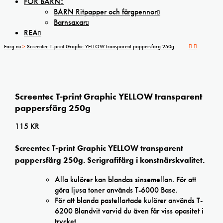
FÖR BARN
BARN Ritpapper och färgpennor
Barnsaxar
REA
Farg.nu
>
Screentec T-print Graphic YELLOW transparent pappersfärg 250g
Screentec T-print Graphic YELLOW transparent
pappersfärg 250g
115
KR
Screentec T-print Graphic YELLOW transparent
pappersfärg 250g.
Serigrafifärg i konstnärskvalitet.
Alla kulörer kan blandas sinsemellan. För att
göra ljusa toner används T-6000 Base.
För att blanda pastellartade kulörer används T-
6200 Blandvit varvid du även får viss opasitet i
trycket.