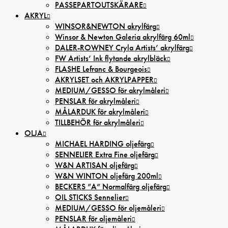
PASSEPARTOUTSKÄRARE
AKRYL
WINSOR&NEWTON akrylfärg
Winsor & Newton Galeria akrylfärg 60ml
DALER-ROWNEY Cryla Artists’ akrylfärg
FW Artists’ Ink flytande akrylbläck
FLASHE Lefranc & Bourgeois
AKRYLSET och AKRYLPAPPER
MEDIUM/GESSO för akrylmåleri
PENSLAR för akrylmåleri
MÅLARDUK för akrylmåleri
TILLBEHÖR för akrylmåleri
OLJA
MICHAEL HARDING oljefärg
SENNELIER Extra Fine oljefärg
W&N ARTISAN oljefärg
W&N WINTON oljefärg 200ml
BECKERS ”A” Normalfärg oljefärg
OIL STICKS Sennelier
MEDIUM/GESSO för oljemåleri
PENSLAR för oljemåleri