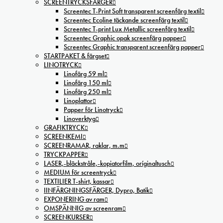
SCREENTRYCKSFÄRGER
Screentec T-Print Soft transparent screenfärg textil
Screentec Ecoline täckande screenfärg textil
Screentec T-print Lux Metallic screenfärg textil
Screentec Graphic opak screenfärg papper
Screentec Graphic transparent screenfärg papper
STARTPAKET & färgset
LINOTRYCK
Linofärg 59 ml
Linofärg 150 ml
Linofärg 250 ml
Linoplattor
Papper för Linotryck
Linoverktyg
GRAFIKTRYCK
SCREENKEMI
SCREENRAMAR, raklar, m.m
TRYCKPAPPER
LASER,-bläckstråle,-kopiatorfilm, oríginaltusch
MEDIUM för screentryck
TEXTILIER T-shirt, kassar
IINFÄRGNINGSFÄRGER, Dypro, Batik
EXPONERING av ram
OMSPÄNNIG av screenram
SCREENKURSER