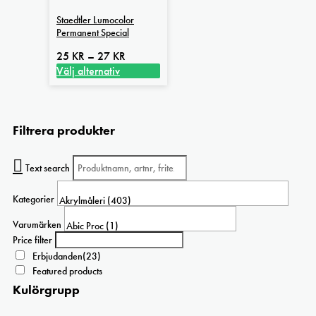
produktsidan
flera
Staedtler Lumocolor
varianter.
Permanent Special
De
olika
Prisintervall:
25
KR
–
27
KR
alternativen
25 kr
Välj alternativ
kan
Den
till
väljas
här
27 kr
på
produkten
Filtrera produkter
produktsidan
har
flera
varianter.
Text search
De
olika
Kategorier
alternativen
kan
Varumärken
väljas
Price filter
på
Erbjudanden
(23)
produktsidan
Featured products
Kulörgrupp