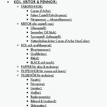
KOL, KRITOR & PENNOR
FÄRGPENNOR
Caran d’Ache
Faber Castell Polychromos
Färgpennor – Akvarellpennor
KRITOR olje-pastell-vax
Oljepastell
Sennelier Oil Stick
Torrpastell, Softpastell
Vattenlösliga kritor Caran d’Ache NeoColor
KOL och grafitbaserat
Blyertspennor
Grafitkritor
Ritkol
BLÄCK och tusch
PAPPER för skiss & teckning
FILTPENNOR för vuxna och barn
TILLBEHÖR för teckning
Fixativ
Förvaring
Linjaler
Mallar
Radergummin
Ritbord & Ljusbord
Skärmattor