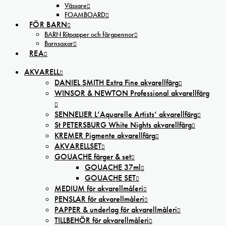
Vässare
FOAMBOARD
FÖR BARN
BARN Ritpapper och färgpennor
Barnsaxar
REA
AKVARELL
DANIEL SMITH Extra Fine akvarellfärg
WINSOR & NEWTON Professional akvarellfärg
SENNELIER L’Aquarelle Artists’ akvarellfärg
St PETERSBURG White Nights akvarellfärg
KREMER Pigmente akvarellfärg
AKVARELLSET
GOUACHE färger & set
GOUACHE 37ml
GOUACHE SET
MEDIUM för akvarellmåleri
PENSLAR för akvarellmåleri
PAPPER & underlag för akvarellmåleri
TILLBEHÖR för akvarellmåleri