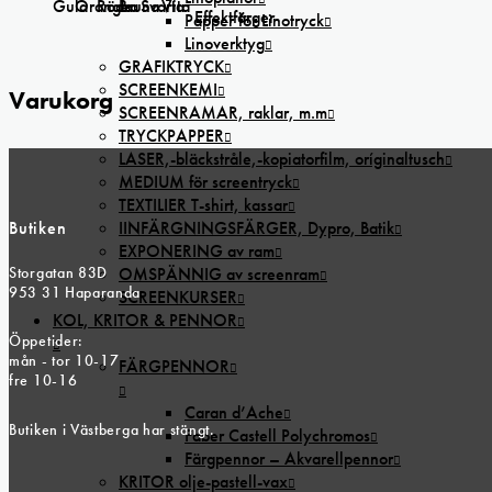
Gula
Orangea
Röda
Bruna
Svarta
Vita
Effektfärger
Papper för Linotryck
Linoverktyg
GRAFIKTRYCK
SCREENKEMI
Varukorg
SCREENRAMAR, raklar, m.m
TRYCKPAPPER
LASER,-bläckstråle,-kopiatorfilm, oríginaltusch
MEDIUM för screentryck
TEXTILIER T-shirt, kassar
Butiken
IINFÄRGNINGSFÄRGER, Dypro, Batik
EXPONERING av ram
Storgatan 83D
OMSPÄNNIG av screenram
953 31 Haparanda
SCREENKURSER
KOL, KRITOR & PENNOR
Öppetider:
mån - tor 10-17
FÄRGPENNOR
fre 10-16
Caran d’Ache
Butiken i Västberga har stängt.
Faber Castell Polychromos
Färgpennor – Akvarellpennor
KRITOR olje-pastell-vax