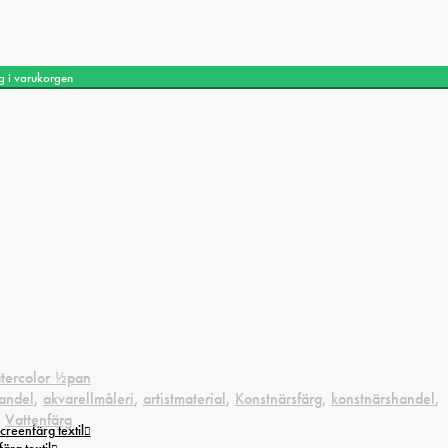
g i varukorgen
atercolor ½pan
handel
,
akvarellmåleri
,
artistmaterial
,
Konstnärsfärg
,
konstnärshandel
,
,
Vattenfärg
creenfärg textil