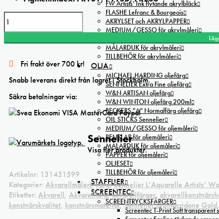
FW Artists’ Ink flytande akrylbläck
FLASHE Lefranc & Bourgeois
Sennelier
AKRYLSET och AKRYLPAPPER
Quinacridone
MEDIUM/GESSO för akrylmåleri
Gold
Läg
PENSLAR för akrylmåleri
L’Aquarelle
MÅLARDUK för akrylmåleri
TILLBEHÖR för akrylmåleri
Artists’
Fri frakt över 700 kr!
OLJA
watercolor
MICHAEL HARDING oljefärg
mängd
Snabb leverans direkt från lagret i Stockholm.
SENNELIER Extra Fine oljefärg
W&N ARTISAN oljefärg
Säkra betalningar via:
W&N WINTON oljefärg 200ml
BECKERS ”A” Normalfärg oljefärg
OIL STICKS Sennelier
MEDIUM/GESSO för oljemåleri
Sennelier
PENSLAR för oljemåleri
MÅLARDUK för oljemåleri
Visa fler produkter.
PAPPER för oljemåleri
OLJESET
TILLBEHÖR för oljemåleri
Artikelnr:
131431599
STAFFLIER
Kategorier:
Akvarellmåleri
,
Färg
,
Sennelier L’Aquarelle Artists’ W
SCREENTEC
Etiketter:
Akvarell
,
Akvarellfärg
,
akvarellfärger
,
akvarellkonstnärs
SCREENTRYCKSFÄRGER
konstnärskvalitet
,
konstnärsmaterial
,
Sennelier Quinacridone Gold
Screentec T-Print Soft transparent s