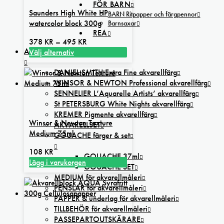
FÖR BARN
Saunders High White HP
BARN Ritpapper och färgpennor
watercolor block 300g
Barnsaxar
REA
Prisintervall:
378
KR
–
495
KR
AKVARELL
378 kr
Välj alternativ
Den
till
DANIEL SMITH Extra Fine akvarellfärg
här
495 kr
WINSOR & NEWTON Professional akvarellfärg
produkten
SENNELIER L’Aquarelle Artists’ akvarellfärg
har
St PETERSBURG White Nights akvarellfärg
flera
KREMER Pigmente akvarellfärg
varianter.
Winsor & Newton Texture
AKVARELLSET
De
Medium 75ml
GOUACHE färger & set
olika
alternativen
108
KR
GOUACHE 37ml
kan
Lägg i varukorgen
GOUACHE SET
väljas
MEDIUM för akvarellmåleri
på
PENSLAR för akvarellmåleri
produktsidan
PAPPER & underlag för akvarellmåleri
TILLBEHÖR för akvarellmåleri
PASSEPARTOUTSKÄRARE