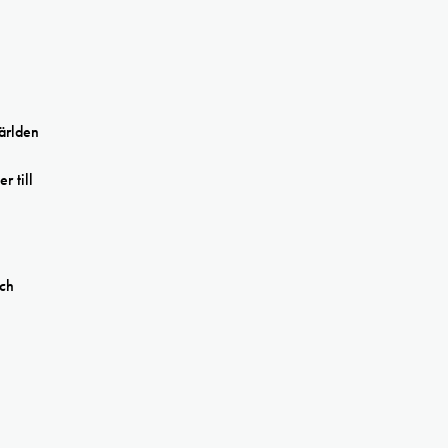
världen
r till
och