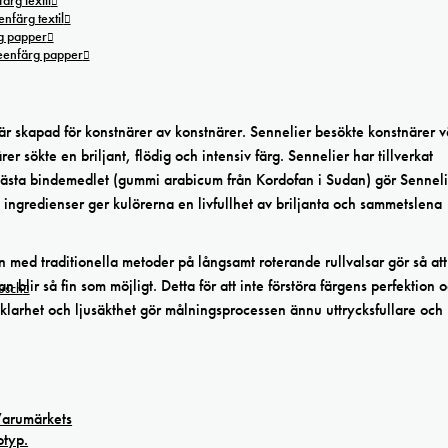
ärg textil
nfärg textil
g papper
reenfärg papper
är skapad för konstnärer av konstnärer. Sennelier besökte konstnärer 
er sökte en briljant, flödig och intensiv färg. Sennelier har tillverkat
ästa bindemedlet (gummi arabicum från Kordofan i Sudan) gör Sennelie
a ingredienser ger kulörerna en livfullhet av briljanta och sammetslena
 med traditionella metoder på långsamt roterande rullvalsar gör så att
 blir så fin som möjligt. Detta för att inte förstöra färgens perfektion 
tusch
s klarhet och ljusäkthet gör målningsprocessen ännu uttrycksfullare och