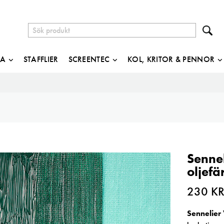
JA
STAFFLIER
SCREENTEC
KOL, KRITOR & PENNOR
Sennel
oljefä
230
K
Sennelier 