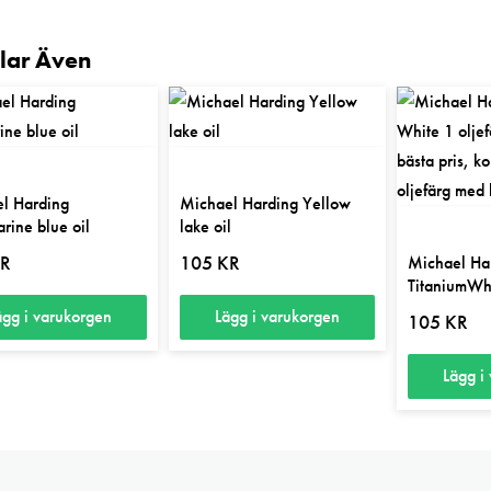
llar Även
l Harding
Michael Harding Yellow
rine blue oil
lake oil
R
105
KR
Michael Ha
TitaniumWhi
ägg i varukorgen
Lägg i varukorgen
105
KR
Lägg i