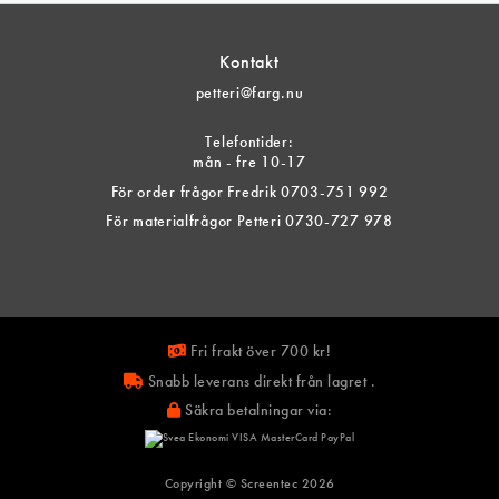
Kontakt
petteri@farg.nu
Telefontider:
mån - fre 10-17
För order frågor Fredrik 0703-751 992
För materialfrågor Petteri 0730-727 978
Fri frakt över 700 kr!
Snabb leverans direkt från lagret .
Säkra betalningar via:
Copyright © Screentec
2026