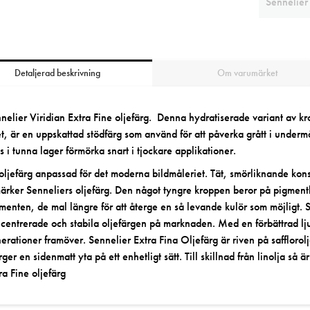
Sennelier 
Detaljerad beskrivning
Om varumärket
nelier Viridian Extra Fine oljefärg. Denna hydratiserade variant av k
et, är en uppskattad stödfärg som använd för att påverka grått i unde
s i tunna lager förmörka snart i tjockare applikationer.
oljefärg anpassad för det moderna bildmåleriet. Tät, smörliknande ko
märker
Senneliers oljefärg
. Den något tyngre kroppen beror på
pigment
menten, de mal längre för att återge en så levande kulör som möjligt. S
centrerade och stabila oljefärgen på marknaden. Med en förbättrad lj
erationer framöver. Sennelier Extra Fina Oljefärg är riven på safflorol
rger en sidenmatt yta på ett enhetligt sätt. Till skillnad från linolja så 
ra Fine oljefärg