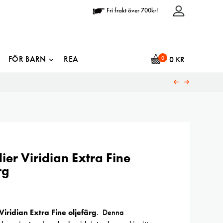
Fri frakt över 700kr!
FÖR BARN
REA
0
0
KR
ier Viridian Extra Fine
rg
R
Viridian Extra Fine oljefärg
. Denna