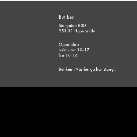
Butiken
Storgatan 83D
953 31 Haparanda
Öppetider:
mån - tor 10-17
fre 10-16
Butiken i Västberga har stängt.