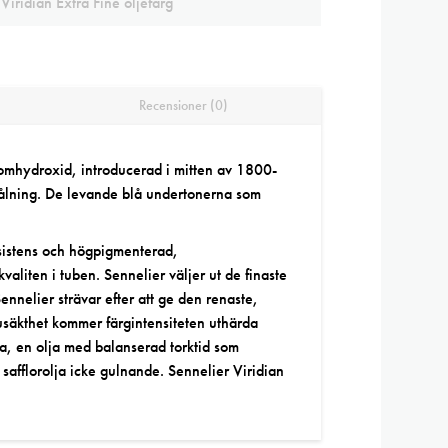
Viridian Extra Fine oljefärg
Recensioner (0)
romhydroxid, introducerad i mitten av 1800-
rmålning. De levande blå undertonerna som
nsistens och högpigmenterad,
kvaliten
i tuben. Sennelier väljer ut de finaste
ennelier strävar efter att ge den renaste,
usäkthet kommer färgintensiteten uthärda
ja, en olja med balanserad torktid som
är safflorolja icke gulnande. Sennelier Viridian