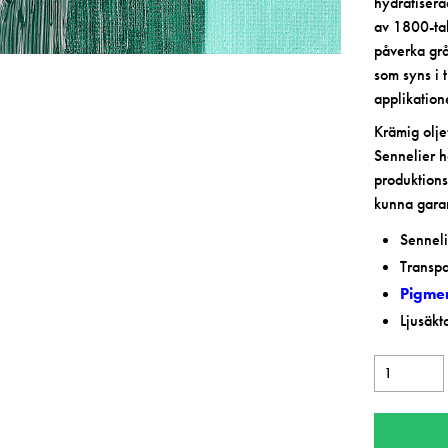
hydratisera
av 1800-tal
påverka grå
som syns i 
applikation
Krämig olje
Sennelier ha
produktions
kunna garan
Senneli
Transpa
Pigme
Ljusäkt
Sennelier
Viridian
Extra