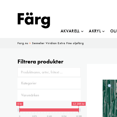
AKVARELL
AKRYL
OL
Farg.nu
>
Sennelier Viridian Extra Fine oljefärg
Filtrera produkter
0 kr
12 285 kr
0
3 071
6 143
9 214
12 285