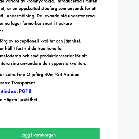
de variant av kromhydroxid, introducerad i mitten
et, är en uppskattad stödfärg som används för att
tt i undermålning. De levande blå undertonerna
tunna lager förmörkas snart i tjockare
er.
färg av exceptionell kvalitet och jämnhet.
r hållit fast vid de traditionella
metoderna och små produktionsserier för att
tera sina användare den yppersta kvaliten.
er Extra Fine Oljefärg 40ml>S4 Viridian
rens: Transparent
ntindex: PG18
a: Högsta ljusäkthet
Lägg i varukorgen