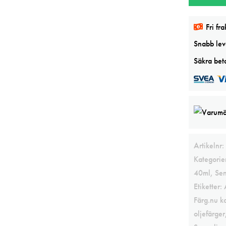
Fine
oljefärg
Fri fra
mängd
Snabb leve
Säkra beta
Artikelnr:
Kategorie
40ml
,
Sen
Etiketter:
Färg.nu k
oljefärger