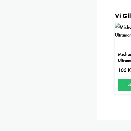
Vi Gi
Michae
Ultrama
105
K
L