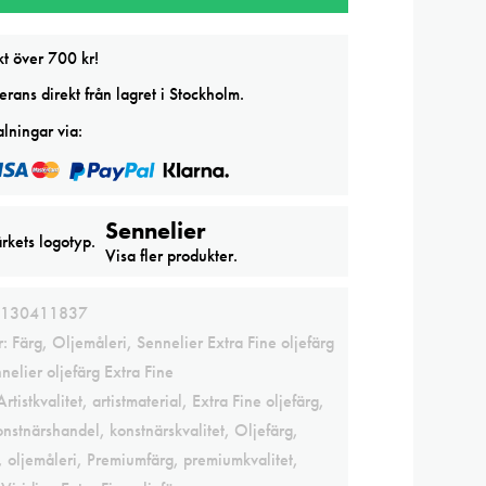
kt över 700 kr!
rans direkt från lagret i Stockholm.
lningar via:
Sennelier
Visa fler produkter.
130411837
r:
Färg
,
Oljemåleri
,
Sennelier Extra Fine oljefärg
nelier oljefärg Extra Fine
Artistkvalitet
,
artistmaterial
,
Extra Fine oljefärg
,
onstnärshandel
,
konstnärskvalitet
,
Oljefärg
,
,
oljemåleri
,
Premiumfärg
,
premiumkvalitet
,