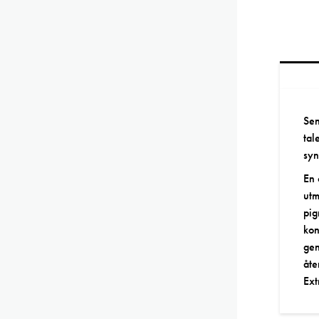
Sen
tal
syn
En 
ut
pig
kon
gen
åte
Ext