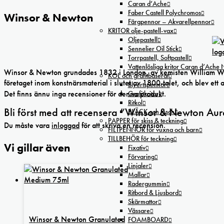
Caran d’Ache
Faber Castell Polychromos
Winsor & Newton
Färgpennor – Akvarellpennor
KRITOR olje-pastell-vax
Oljepastell
Sennelier Oil Stick
Torrpastell, Softpastell
Vattenlösliga kritor Caran d’Ache
Winsor & Newton grundades 1832 i London, av kemisten William Winso
KOL och grafitbaserat
företaget inom konstnärsmaterial i slutet av 1800-talet, och blev ett 
Blyertspennor
Det finns ännu inga recensioner för denna produkt.
Grafitkritor
Ritkol
Bli först med att recensera ”Winsor & Newton Aur
BLÄCK och tusch
PAPPER för skiss & teckning
Du måste vara
inloggad
för att skriva en recension.
FILTPENNOR för vuxna och barn
TILLBEHÖR för teckning
Vi gillar även
Fixativ
Förvaring
Linjaler
Mallar
Radergummin
Ritbord & Ljusbord
Skärmattor
Vässare
Winsor & Newton Granulated
FOAMBOARD