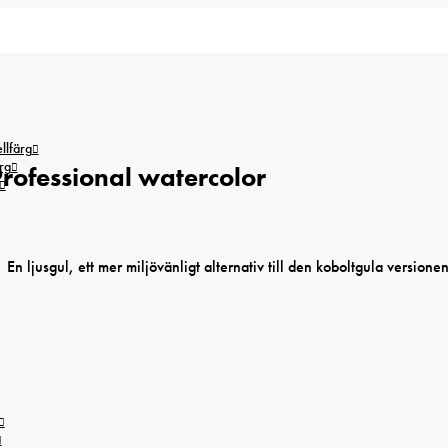
lfärg
rg
rofessional watercolor
En ljusgul, ett mer miljövänligt alternativ till den koboltgula versionen