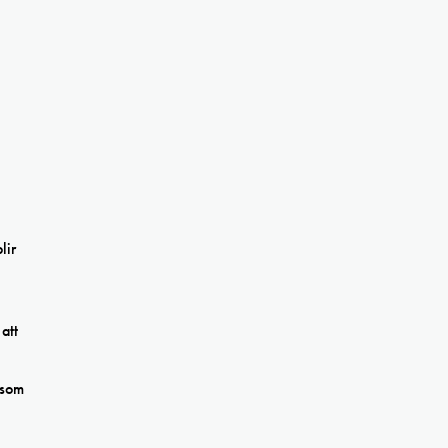
lir
att
 som