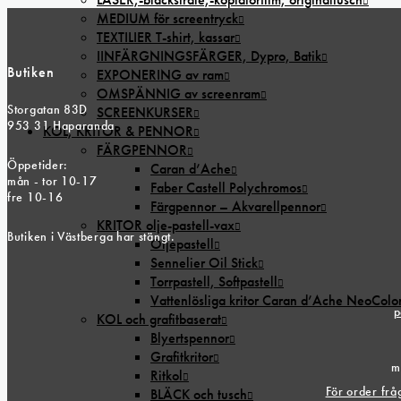
MEDIUM för screentryck
TEXTILIER T-shirt, kassar
IINFÄRGNINGSFÄRGER, Dypro, Batik
Butiken
EXPONERING av ram
OMSPÄNNIG av screenram
Storgatan 83D
SCREENKURSER
953 31 Haparanda
KOL, KRITOR & PENNOR
FÄRGPENNOR
Öppetider:
Caran d’Ache
mån - tor 10-17
Faber Castell Polychromos
fre 10-16
Färgpennor – Akvarellpennor
KRITOR olje-pastell-vax
Butiken i Västberga har stängt.
Oljepastell
Sennelier Oil Stick
Torrpastell, Softpastell
Vattenlösliga kritor Caran d’Ache NeoColo
p
KOL och grafitbaserat
Blyertspennor
Grafitkritor
m
Ritkol
För order fr
BLÄCK och tusch