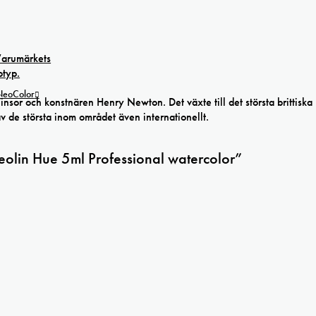
 NeoColor
r och konstnären Henry Newton. Det växte till det största brittiska
av de största inom området även internationellt.
eolin Hue 5ml Professional watercolor”