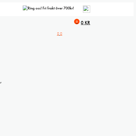
Fri frakt över 700kr!
0
0
KR
,