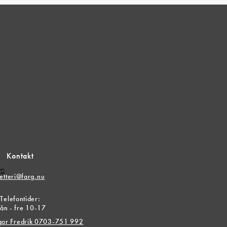
Kontakt
r
etteri@farg.nu
Telefontider:
ån - fre 10-17
ågor Fredrik 0703-751 992