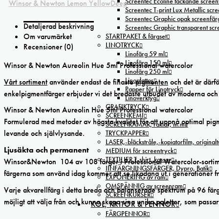
Screentec Ecoline täckande screenf
Winsor & Newton Lemon YellowDeep
Screentec T-print Lux Metallic scree
Screentec Graphic opak screenfär
Detaljerad beskrivning
Screentec Graphic transparent sc
Om varumärket
STARTPAKET & färgset
LINOTRYCK
Recensioner (0)
Linofärg 59 ml
Linofärg 150 ml
Winsor & Newton Aureolin Hue 5ml Professional watercolor
Linofärg 250 ml
Linoplattor
Vårt sortiment
använder endast de finaste
pigmenten
och det är därfö
Papper för Linotryck
enkelpigmentfärger erbjuder vi det bredaste utbudet av moderna och 
Linoverktyg
GRAFIKTRYCK
Winsor & Newton Aureolin Hue 5ml Professional watercolor
SCREENKEMI
Formulerad med metoder av högsta kvalitet för att uppnå optimal pigme
SCREENRAMAR, raklar, m.m
levande och självlysande.
TRYCKPAPPER
LASER,-bläckstråle,-kopiatorfilm, oríginal
Ljusäkta och permanent
MEDIUM för screentryck
TEXTILIER T-shirt, kassar
Winsor&Newton 104 av 108 färger i Professional Watercolor-sortiment
IINFÄRGNINGSFÄRGER, Dypro, Batik
färgerna som använd idag kommer att se likadana ut i generationer f
EXPONERING av ram
OMSPÄNNIG av screenram
Varje akvarellfärg i detta breda och balanserade spektrum på 96 färge
SCREENKURSER
möjligt att välja från och kunna skapa sina unika paletter, som passar
KOL, KRITOR & PENNOR
FÄRGPENNOR