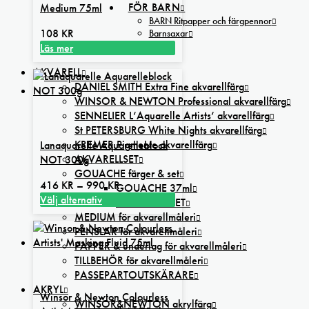
FÖR BARN
Medium 75ml
BARN Ritpapper och färgpennor
108
KR
Barnsaxar
REA
Läs mer
AKVARELL
DANIEL SMITH Extra Fine akvarellfärg
WINSOR & NEWTON Professional akvarellfärg
SENNELIER L’Aquarelle Artists’ akvarellfärg
St PETERSBURG White Nights akvarellfärg
KREMER Pigmente akvarellfärg
Lanaquarelle Aquarelleblock
AKVARELLSET
NOT 300g
GOUACHE färger & set
Prisintervall:
416
KR
–
990
KR
GOUACHE 37ml
416 kr
Välj alternativ
GOUACHE SET
Den
till
MEDIUM för akvarellmåleri
här
990 kr
PENSLAR för akvarellmåleri
produkten
PAPPER & underlag för akvarellmåleri
har
TILLBEHÖR för akvarellmåleri
flera
PASSEPARTOUTSKÄRARE
varianter.
AKRYL
Winsor & Newton Colourless
De
WINSOR&NEWTON akrylfärg