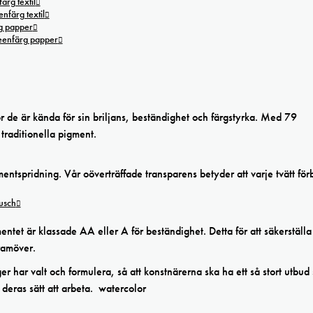
ärg textil
nfärg textil
g papper
reenfärg papper
r de är kända för sin briljans, beständighet och färgstyrka. Med 79
traditionella pigment.
ntspridning. Vår oöverträffade transparens betyder att varje tvätt förb
tusch
et är klassade AA eller A för beständighet. Detta för att säkerställa 
ramöver.
r har valt och formulera, så att konstnärerna ska ha ett så stort utbud
 deras sätt att arbeta. watercolor