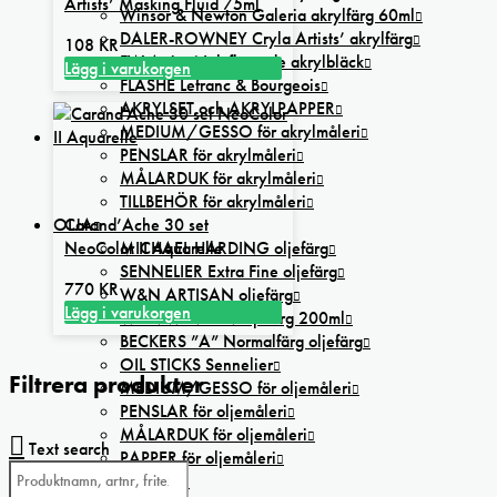
Artists’ Masking Fluid 75ml
olika
Winsor & Newton Galeria akrylfärg 60ml
alternativen
DALER-ROWNEY Cryla Artists’ akrylfärg
108
KR
kan
FW Artists’ Ink flytande akrylbläck
Lägg i varukorgen
väljas
FLASHE Lefranc & Bourgeois
på
AKRYLSET och AKRYLPAPPER
produktsidan
MEDIUM/GESSO för akrylmåleri
PENSLAR för akrylmåleri
MÅLARDUK för akrylmåleri
TILLBEHÖR för akrylmåleri
OLJA
Carand’Ache 30 set
MICHAEL HARDING oljefärg
NeoColor II Aquarelle
SENNELIER Extra Fine oljefärg
770
KR
W&N ARTISAN oljefärg
Lägg i varukorgen
W&N WINTON oljefärg 200ml
BECKERS ”A” Normalfärg oljefärg
OIL STICKS Sennelier
Filtrera produkter
MEDIUM/GESSO för oljemåleri
PENSLAR för oljemåleri
MÅLARDUK för oljemåleri
Text search
PAPPER för oljemåleri
OLJESET