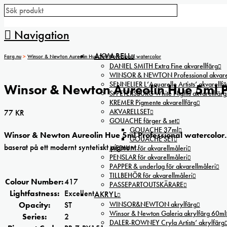
Navigation
AKVARELL
Farg.nu
>
Winsor & Newton Aureolin Hue 5ml Professional watercolor
DANIEL SMITH Extra Fine akvarellfärg
WINSOR & NEWTON Professional akvarel
SENNELIER L’Aquarelle Artists’ akvarellfä
Winsor & Newton Aureolin Hue 5ml P
St PETERSBURG White Nights akvarellfärg
KREMER Pigmente akvarellfärg
AKVARELLSET
77
KR
GOUACHE färger & set
GOUACHE 37ml
Winsor & Newton Aureolin Hue 5ml Professional watercolor.
GOUACHE SET
baserat på ett modernt syntetiskt pigment.
MEDIUM för akvarellmåleri
PENSLAR för akvarellmåleri
PAPPER & underlag för akvarellmåleri
TILLBEHÖR för akvarellmåleri
Colour Number:
417
PASSEPARTOUTSKÄRARE
Lightfastness:
Excellent
AKRYL
WINSOR&NEWTON akrylfärg
Opacity:
ST
Winsor & Newton Galeria akrylfärg 60ml
Series:
2
DALER-ROWNEY Cryla Artists’ akrylfärg