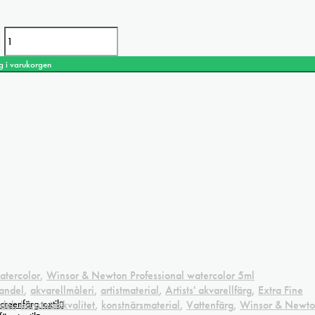
g i varukorgen
atercolor
,
Winsor & Newton Professional watercolor 5ml
handel
,
akvarellmåleri
,
artistmaterial
,
Artists' akvarellfärg
,
Extra Fine
creenfärg textil
del
,
konstnärskvalitet
,
konstnärsmaterial
,
Vattenfärg
,
Winsor & Newt