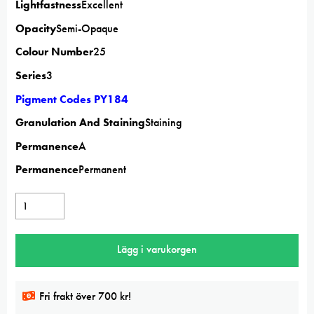
Lightfastness
Excellent
Opacity
Semi-Opaque
Colour Number
25
Series
3
Pigment Codes
PY184
Granulation And Staining
Staining
Permanence
A
Permanence
Permanent
Winsor
&
Newton
Lägg i varukorgen
Bismouth
Yellow
5ml
Fri frakt över 700 kr!
Professional