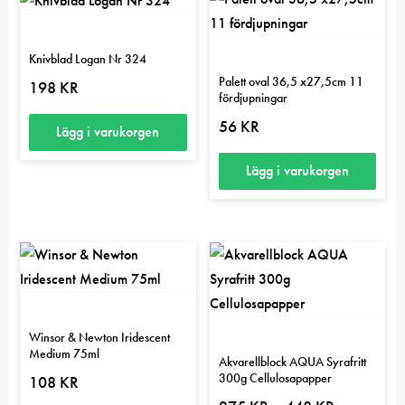
Knivblad Logan Nr 324
Palett oval 36,5 x27,5cm 11
198
KR
fördjupningar
56
KR
Lägg i varukorgen
Lägg i varukorgen
Winsor & Newton Iridescent
Medium 75ml
Akvarellblock AQUA Syrafritt
300g Cellulosapapper
108
KR
Prisintervall: