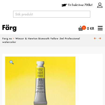
Fri frakt över 700kr!
N
0
0
KR
Farg.nu
>
Winsor & Newton Bismouth Yellow 5ml Professional
watercolor