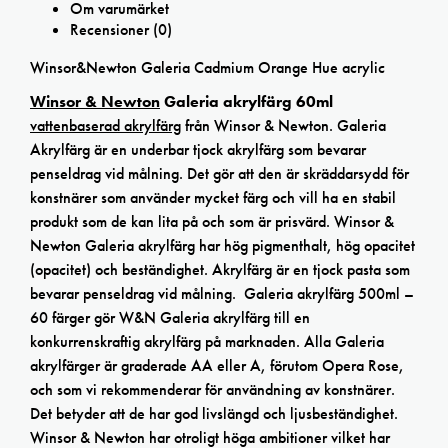
Om varumärket
Recensioner (0)
Winsor&Newton Galeria Cadmium Orange Hue acrylic
Winsor & Newton
Galeria akrylfärg 60ml
vattenbaserad akrylfärg
från Winsor & Newton. Galeria
Akrylfärg är en underbar tjock akrylfärg som bevarar
penseldrag vid målning. Det gör att den är skräddarsydd för
konstnärer som använder mycket färg och vill ha en stabil
produkt som de kan lita på och som är prisvärd. Winsor &
Newton Galeria akrylfärg har hög pigmenthalt, hög opacitet
(opacitet) och beständighet. Akrylfärg är en tjock pasta som
bevarar penseldrag vid målning. Galeria akrylfärg 500ml –
60 färger gör W&N Galeria akrylfärg till en
konkurrenskraftig akrylfärg på marknaden. Alla Galeria
akrylfärger är graderade AA eller A, förutom Opera Rose,
och som vi rekommenderar för användning av konstnärer.
Det betyder att de har god livslängd och ljusbeständighet.
Winsor & Newton har otroligt höga ambitioner vilket har