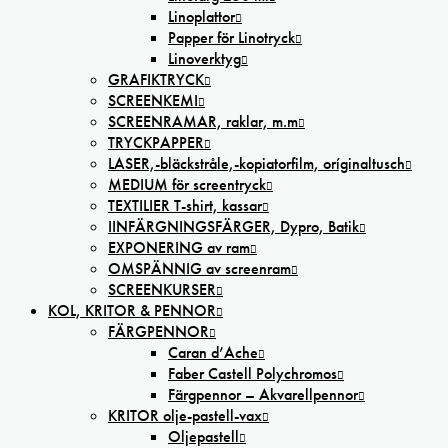
Linoplattor
Papper för Linotryck
Linoverktyg
GRAFIKTRYCK
SCREENKEMI
SCREENRAMAR, raklar, m.m
TRYCKPAPPER
LASER,-bläckstråle,-kopiatorfilm, oríginaltusch
MEDIUM för screentryck
TEXTILIER T-shirt, kassar
IINFÄRGNINGSFÄRGER, Dypro, Batik
EXPONERING av ram
OMSPÄNNIG av screenram
SCREENKURSER
KOL, KRITOR & PENNOR
FÄRGPENNOR
Caran d’Ache
Faber Castell Polychromos
Färgpennor – Akvarellpennor
KRITOR olje-pastell-vax
Oljepastell