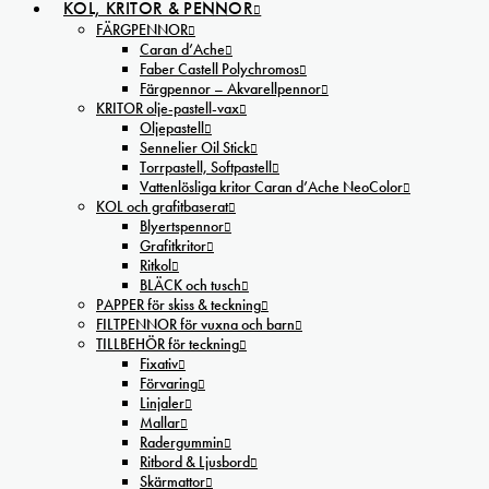
KOL, KRITOR & PENNOR
FÄRGPENNOR
Caran d’Ache
Faber Castell Polychromos
Färgpennor – Akvarellpennor
KRITOR olje-pastell-vax
Oljepastell
Sennelier Oil Stick
Torrpastell, Softpastell
Vattenlösliga kritor Caran d’Ache NeoColor
KOL och grafitbaserat
Blyertspennor
Grafitkritor
Ritkol
BLÄCK och tusch
PAPPER för skiss & teckning
FILTPENNOR för vuxna och barn
TILLBEHÖR för teckning
Fixativ
Förvaring
Linjaler
Mallar
Radergummin
Ritbord & Ljusbord
Skärmattor