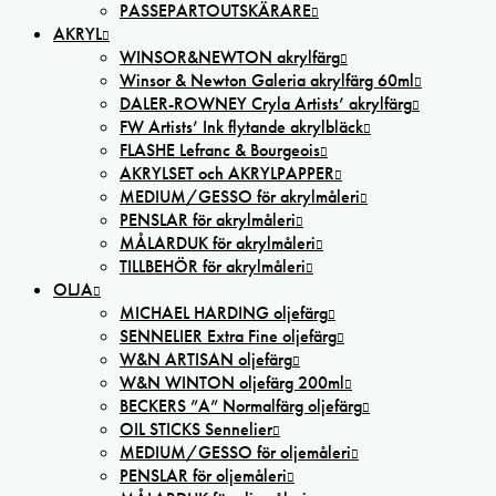
PASSEPARTOUTSKÄRARE
AKRYL
WINSOR&NEWTON akrylfärg
Winsor & Newton Galeria akrylfärg 60ml
DALER-ROWNEY Cryla Artists’ akrylfärg
FW Artists’ Ink flytande akrylbläck
FLASHE Lefranc & Bourgeois
AKRYLSET och AKRYLPAPPER
MEDIUM/GESSO för akrylmåleri
PENSLAR för akrylmåleri
MÅLARDUK för akrylmåleri
TILLBEHÖR för akrylmåleri
OLJA
MICHAEL HARDING oljefärg
SENNELIER Extra Fine oljefärg
W&N ARTISAN oljefärg
W&N WINTON oljefärg 200ml
BECKERS ”A” Normalfärg oljefärg
OIL STICKS Sennelier
MEDIUM/GESSO för oljemåleri
PENSLAR för oljemåleri