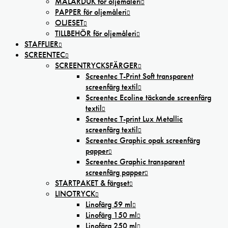
MÅLARDUK för oljemåleri
PAPPER för oljemåleri
OLJESET
TILLBEHÖR för oljemåleri
STAFFLIER
SCREENTEC
SCREENTRYCKSFÄRGER
Screentec T-Print Soft transparent
screenfärg textil
Screentec Ecoline täckande screenfärg
textil
Screentec T-print Lux Metallic
screenfärg textil
Screentec Graphic opak screenfärg
papper
Screentec Graphic transparent
screenfärg papper
STARTPAKET & färgset
LINOTRYCK
Linofärg 59 ml
Linofärg 150 ml
Linofärg 250 ml