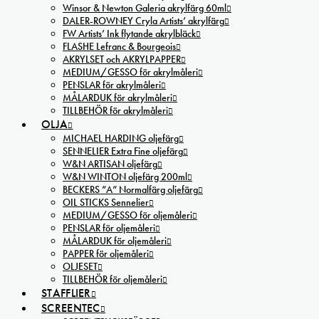
Winsor & Newton Galeria akrylfärg 60ml
DALER-ROWNEY Cryla Artists’ akrylfärg
FW Artists’ Ink flytande akrylbläck
FLASHE Lefranc & Bourgeois
AKRYLSET och AKRYLPAPPER
MEDIUM/GESSO för akrylmåleri
PENSLAR för akrylmåleri
MÅLARDUK för akrylmåleri
TILLBEHÖR för akrylmåleri
OLJA
MICHAEL HARDING oljefärg
SENNELIER Extra Fine oljefärg
W&N ARTISAN oljefärg
W&N WINTON oljefärg 200ml
BECKERS ”A” Normalfärg oljefärg
OIL STICKS Sennelier
MEDIUM/GESSO för oljemåleri
PENSLAR för oljemåleri
MÅLARDUK för oljemåleri
PAPPER för oljemåleri
OLJESET
TILLBEHÖR för oljemåleri
STAFFLIER
SCREENTEC