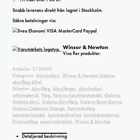
Snabb leverans direkt från lagret i Stockholm.
Säkra betalningar via:
Winsor & Newton
Visa fler produkter.
Artikelnr:
2120090
Kategorier:
Akrylmåleri
,
Winsor & Newton Galeria
akrylfärg 60ml
Etiketter:
Akrylfärg
,
Akrylfärger
,
Akrylmåleri
,
artistmaterial
,
Färg
,
Färg.nu konstnärshandel
,
Galeria
,
Galeria akryl
,
Galeria Akrylfärg
,
Galeria Burnt Sienna
,
Galeria Cadmium Orange
,
Konstnärsfärg
,
konstnärshandel
,
konstnärskvalitet
,
konstnärsmaterial
,
Premiumfärg
,
premiumkvalitet
,
Winsor & Newton
Detaljerad beskrivning