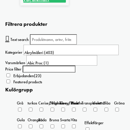
Den
till
här
122 kr
produkten
Filtrera produkter
har
flera
varianter.
Text search
De
olika
Kategorier
alternativen
kan
Varumärken
väljas
Price filter
på
Erbjudanden
(23)
produktsidan
Featured products
Kulörgrupp
Grå
turkos
Cerise/Paprika
Delphinium/Menthe
Grey/Pink
Rosa
Transparent
Violetta
Blåa
Gröna
Gula
Orangea
Röda
Bruna
Svarta
Vita
Effektfärger