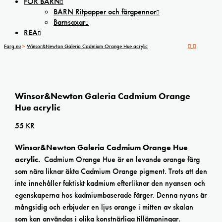
FÖR BARN
BARN Ritpapper och färgpennor
Barnsaxar
REA
Farg.nu
>
Winsor&Newton Galeria Cadmium Orange Hue acrylic
Winsor&Newton Galeria Cadmium Orange
Hue acrylic
55
KR
Winsor&Newton Galeria Cadmium Orange Hue
acrylic.
Cadmium Orange Hue är en levande orange färg
som nära liknar äkta Cadmium Orange pigment. Trots att den
inte innehåller faktiskt kadmium efterliknar den nyansen och
egenskaperna hos kadmiumbaserade färger. Denna nyans är
mångsidig och erbjuder en ljus orange i mitten av skalan
som kan användas i olika konstnärliga tillämpningar.