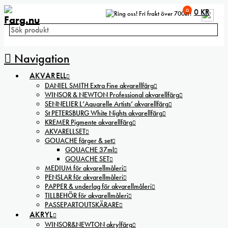
0
0
KR
Fri frakt över 700kr!
Navigation
AKVARELL
DANIEL SMITH Extra Fine akvarellfärg
WINSOR & NEWTON Professional akvarellfärg
SENNELIER L’Aquarelle Artists’ akvarellfärg
St PETERSBURG White Nights akvarellfärg
KREMER Pigmente akvarellfärg
AKVARELLSET
GOUACHE färger & set
GOUACHE 37ml
GOUACHE SET
MEDIUM för akvarellmåleri
PENSLAR för akvarellmåleri
PAPPER & underlag för akvarellmåleri
TILLBEHÖR för akvarellmåleri
PASSEPARTOUTSKÄRARE
AKRYL
WINSOR&NEWTON akrylfärg