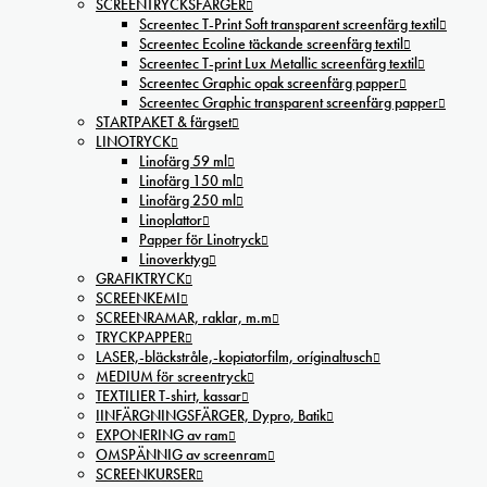
SCREENTRYCKSFÄRGER
Screentec T-Print Soft transparent screenfärg textil
Screentec Ecoline täckande screenfärg textil
Screentec T-print Lux Metallic screenfärg textil
Screentec Graphic opak screenfärg papper
Screentec Graphic transparent screenfärg papper
STARTPAKET & färgset
LINOTRYCK
Linofärg 59 ml
Linofärg 150 ml
Linofärg 250 ml
Linoplattor
Papper för Linotryck
Linoverktyg
GRAFIKTRYCK
SCREENKEMI
SCREENRAMAR, raklar, m.m
TRYCKPAPPER
LASER,-bläckstråle,-kopiatorfilm, oríginaltusch
MEDIUM för screentryck
TEXTILIER T-shirt, kassar
IINFÄRGNINGSFÄRGER, Dypro, Batik
EXPONERING av ram
OMSPÄNNIG av screenram
SCREENKURSER