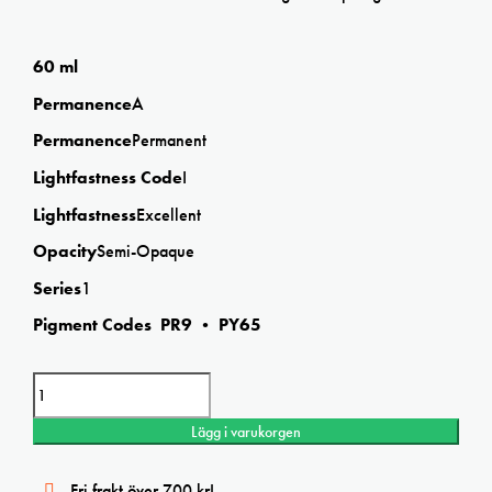
60 ml
Permanence
A
Permanence
Permanent
Lightfastness Code
I
Lightfastness
Excellent
Opacity
Semi-Opaque
Series
1
Pigment Codes PR9 • PY65
Winsor&Newton Galeria Cadmium Orange Hue acrylic mängd
Lägg i varukorgen
Fri frakt över 700 kr!