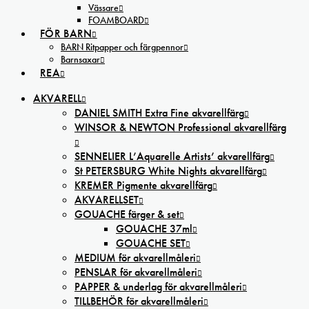
Vässare
FOAMBOARD
FÖR BARN
BARN Ritpapper och färgpennor
Barnsaxar
REA
AKVARELL
DANIEL SMITH Extra Fine akvarellfärg
WINSOR & NEWTON Professional akvarellfärg
SENNELIER L’Aquarelle Artists’ akvarellfärg
St PETERSBURG White Nights akvarellfärg
KREMER Pigmente akvarellfärg
AKVARELLSET
GOUACHE färger & set
GOUACHE 37ml
GOUACHE SET
MEDIUM för akvarellmåleri
PENSLAR för akvarellmåleri
PAPPER & underlag för akvarellmåleri
TILLBEHÖR för akvarellmåleri