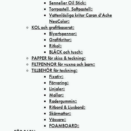
Sennelier Oil Stick
Torrpastell, Softpastell
Vattenlösliga kritor Caran d’Ache
NeoColor
KOL och grafitbaserat
Blyertspennor
Grafitkritor
Ritkol
BLÄCK och tusch
PAPPER för skiss & teckning
FILTPENNOR för vuxna och barn
TILLBEHÖR för teckning
Fixativ
Förvaring
Linjaler
Mallar
Radergummin
Ritbord & Ljusbord
Skärmattor
Vässare
FOAMBOARD