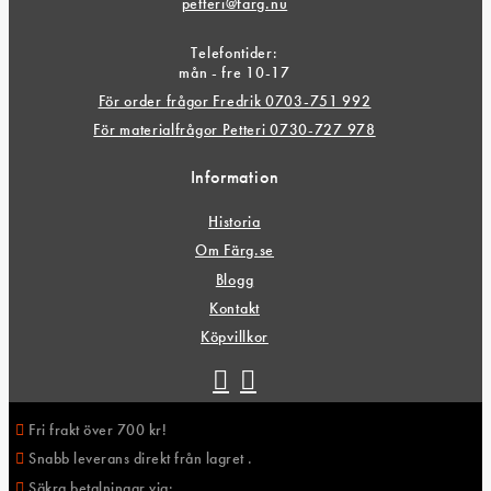
petteri@farg.nu
Telefontider:
mån - fre 10-17
För order frågor Fredrik 0703-751 992
För materialfrågor Petteri 0730-727 978
Information
Historia
Om Färg.se
Blogg
Kontakt
Köpvillkor
Fri frakt över 700 kr!
Snabb leverans direkt från lagret .
Säkra betalningar via: