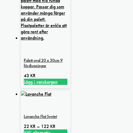
Palett oval 20 x 30cm 9
fördjupningar
43
KR
Lägg i varukorgen
Lavanche Flat Syntet
Prisintervall:
22
KR
–
122
KR
22 kr
Välj alternativ