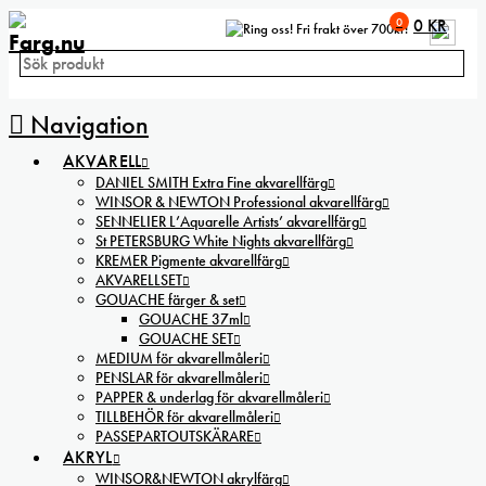
0
0
KR
Fri frakt över 700kr!
Navigation
AKVARELL
DANIEL SMITH Extra Fine akvarellfärg
WINSOR & NEWTON Professional akvarellfärg
SENNELIER L’Aquarelle Artists’ akvarellfärg
St PETERSBURG White Nights akvarellfärg
KREMER Pigmente akvarellfärg
AKVARELLSET
GOUACHE färger & set
GOUACHE 37ml
GOUACHE SET
MEDIUM för akvarellmåleri
PENSLAR för akvarellmåleri
PAPPER & underlag för akvarellmåleri
TILLBEHÖR för akvarellmåleri
PASSEPARTOUTSKÄRARE
AKRYL
WINSOR&NEWTON akrylfärg