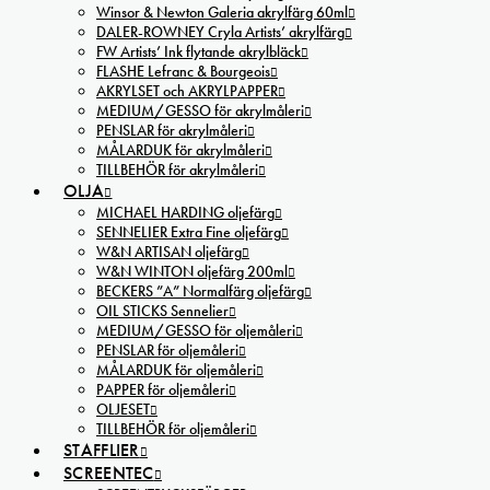
Winsor & Newton Galeria akrylfärg 60ml
DALER-ROWNEY Cryla Artists’ akrylfärg
FW Artists’ Ink flytande akrylbläck
FLASHE Lefranc & Bourgeois
AKRYLSET och AKRYLPAPPER
MEDIUM/GESSO för akrylmåleri
PENSLAR för akrylmåleri
MÅLARDUK för akrylmåleri
TILLBEHÖR för akrylmåleri
OLJA
MICHAEL HARDING oljefärg
SENNELIER Extra Fine oljefärg
W&N ARTISAN oljefärg
W&N WINTON oljefärg 200ml
BECKERS ”A” Normalfärg oljefärg
OIL STICKS Sennelier
MEDIUM/GESSO för oljemåleri
PENSLAR för oljemåleri
MÅLARDUK för oljemåleri
PAPPER för oljemåleri
OLJESET
TILLBEHÖR för oljemåleri
STAFFLIER
SCREENTEC