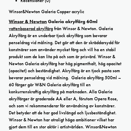
Recensioner (0)
Winsor&Newton Galeria Copper acrylic
Winsor & Newton
Galeria akrylfärg 60ml
vattenbaserad akrylfärg
från Winsor & Newton. Galeria
Akrylfärg är en underbar tjock akrylfärg som bevarar
penseldrag vid målning. Det gör att den är skräddarsydd för
konstnärer som använder mycket färg och vill ha en stabil
produkt som de kan lita på och som är prisvärd. Winsor &
Newton Galeria akrylfärg har hög pigmenthalt, hög opacitet
(opacitet) och beständighet. Akrylfärg är en tjock pasta som
bevarar penseldrag vid målning. Galeria akrylfärg 500ml –
60 färger gör W&N Galeria akrylfärg till en
konkurrenskraftig akrylfärg på marknaden. Alla Galeria
akrylfärger är graderade AA eller A, förutom Opera Rose,
och som vi rekommenderar för användning av konstnärer.
Det betyder att de har god livslängd och ljusbeständighet.
Winsor & Newton har otroligt höga ambitioner vilket har
gjort dem till en stor aktör i artistvärlden. Winsor&Newton