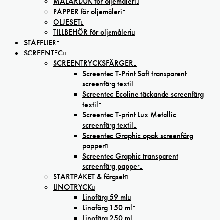
MÅLARDUK för oljemåleri
PAPPER för oljemåleri
OLJESET
TILLBEHÖR för oljemåleri
STAFFLIER
SCREENTEC
SCREENTRYCKSFÄRGER
Screentec T-Print Soft transparent
screenfärg textil
Screentec Ecoline täckande screenfärg
textil
Screentec T-print Lux Metallic
screenfärg textil
Screentec Graphic opak screenfärg
papper
Screentec Graphic transparent
screenfärg papper
STARTPAKET & färgset
LINOTRYCK
Linofärg 59 ml
Linofärg 150 ml
Linofärg 250 ml