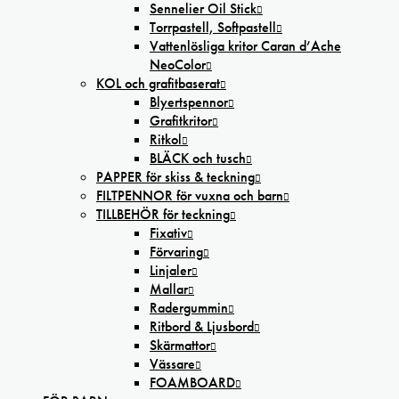
Sennelier Oil Stick
Torrpastell, Softpastell
Vattenlösliga kritor Caran d’Ache
NeoColor
KOL och grafitbaserat
Blyertspennor
Grafitkritor
Ritkol
BLÄCK och tusch
PAPPER för skiss & teckning
FILTPENNOR för vuxna och barn
TILLBEHÖR för teckning
Fixativ
Förvaring
Linjaler
Mallar
Radergummin
Ritbord & Ljusbord
Skärmattor
Vässare
FOAMBOARD