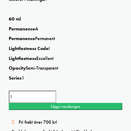
60 ml
Permanence
A
Permanence
Permanent
Lightfastness Code
I
Lightfastness
Excellent
Opacity
Semi-Transparent
Series
1
Winsor&Newton Galeria Copper acrylic mängd
Lägg i varukorgen
Fri frakt över 700 kr!