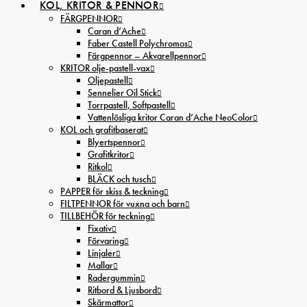
KOL, KRITOR & PENNOR
FÄRGPENNOR
Caran d’Ache
Faber Castell Polychromos
Färgpennor – Akvarellpennor
KRITOR olje-pastell-vax
Oljepastell
Sennelier Oil Stick
Torrpastell, Softpastell
Vattenlösliga kritor Caran d’Ache NeoColor
KOL och grafitbaserat
Blyertspennor
Grafitkritor
Ritkol
BLÄCK och tusch
PAPPER för skiss & teckning
FILTPENNOR för vuxna och barn
TILLBEHÖR för teckning
Fixativ
Förvaring
Linjaler
Mallar
Radergummin
Ritbord & Ljusbord
Skärmattor