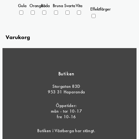
Gula
Orangea
Röda
Bruna
Svarta
Vita
Effektfärger
Varukorg
Butiken
Storgatan 83D
953 31 Haparanda
Öppetider:
mån - tor 10-17
fre 10-16
Butiken i Västberga har stängt.