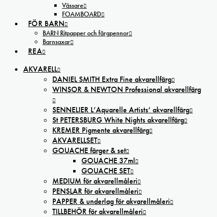
Vässare
FOAMBOARD
FÖR BARN
BARN Ritpapper och färgpennor
Barnsaxar
REA
AKVARELL
DANIEL SMITH Extra Fine akvarellfärg
WINSOR & NEWTON Professional akvarellfärg
SENNELIER L’Aquarelle Artists’ akvarellfärg
St PETERSBURG White Nights akvarellfärg
KREMER Pigmente akvarellfärg
AKVARELLSET
GOUACHE färger & set
GOUACHE 37ml
GOUACHE SET
MEDIUM för akvarellmåleri
PENSLAR för akvarellmåleri
PAPPER & underlag för akvarellmåleri
TILLBEHÖR för akvarellmåleri