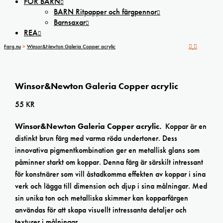
FÖR BARN
BARN Ritpapper och färgpennor
Barnsaxar
REA
Farg.nu
>
Winsor&Newton Galeria Copper acrylic
Winsor&Newton Galeria Copper acrylic
55
KR
Winsor&Newton Galeria Copper acrylic.
Koppar är en
distinkt brun färg med varma röda undertoner. Dess
innovativa pigmentkombination ger en metallisk glans som
påminner starkt om koppar. Denna färg är särskilt intressant
för konstnärer som vill åstadkomma effekten av koppar i sina
verk och lägga till dimension och djup i sina målningar. Med
sin unika ton och metalliska skimmer kan kopparfärgen
användas för att skapa visuellt intressanta detaljer och
texturer i målningar.