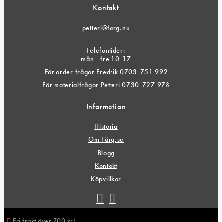
Kontakt
petteri@farg.nu
Telefontider:
mån - fre 10-17
För order frågor Fredrik 0703-751 992
För materialfrågor Petteri 0730-727 978
Information
Historia
Om Färg.se
Blogg
Kontakt
Köpvillkor
Fri frakt över 700 kr!