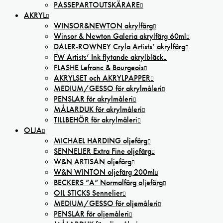
PASSEPARTOUTSKÄRARE
AKRYL
WINSOR&NEWTON akrylfärg
Winsor & Newton Galeria akrylfärg 60ml
DALER-ROWNEY Cryla Artists’ akrylfärg
FW Artists’ Ink flytande akrylbläck
FLASHE Lefranc & Bourgeois
AKRYLSET och AKRYLPAPPER
MEDIUM/GESSO för akrylmåleri
PENSLAR för akrylmåleri
MÅLARDUK för akrylmåleri
TILLBEHÖR för akrylmåleri
OLJA
MICHAEL HARDING oljefärg
SENNELIER Extra Fine oljefärg
W&N ARTISAN oljefärg
W&N WINTON oljefärg 200ml
BECKERS ”A” Normalfärg oljefärg
OIL STICKS Sennelier
MEDIUM/GESSO för oljemåleri
PENSLAR för oljemåleri