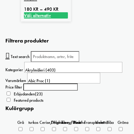
Prisintervall:
180
KR
–
490
KR
180 kr
Välj alternativ
Den
till
här
490 kr
produkten
Filtrera produkter
har
flera
varianter.
Text search
De
olika
Kategorier
alternativen
kan
Varumärken
väljas
Price filter
på
Erbjudanden
(23)
produktsidan
Featured products
Kulörgrupp
Grå
turkos
Cerise/Paprika
Delphinium/Menthe
Grey/Pink
Rosa
Transparent
Violetta
Blåa
Gröna