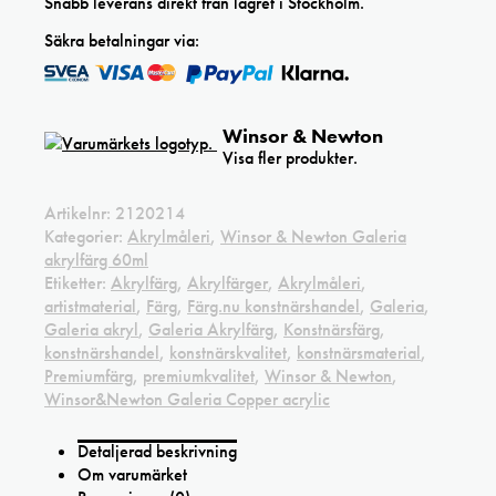
Snabb leverans direkt från lagret i Stockholm.
Säkra betalningar via:
Winsor & Newton
Visa fler produkter.
Artikelnr:
2120214
Kategorier:
Akrylmåleri
,
Winsor & Newton Galeria
akrylfärg 60ml
Etiketter:
Akrylfärg
,
Akrylfärger
,
Akrylmåleri
,
artistmaterial
,
Färg
,
Färg.nu konstnärshandel
,
Galeria
,
Galeria akryl
,
Galeria Akrylfärg
,
Konstnärsfärg
,
konstnärshandel
,
konstnärskvalitet
,
konstnärsmaterial
,
Premiumfärg
,
premiumkvalitet
,
Winsor & Newton
,
Winsor&Newton Galeria Copper acrylic
Detaljerad beskrivning
Om varumärket