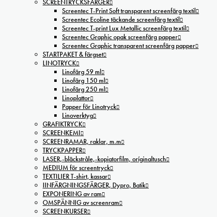
SCREENTRYCKSFÄRGER
Screentec T-Print Soft transparent screenfärg textil
Screentec Ecoline täckande screenfärg textil
Screentec T-print Lux Metallic screenfärg textil
Screentec Graphic opak screenfärg papper
Screentec Graphic transparent screenfärg papper
STARTPAKET & färgset
LINOTRYCK
Linofärg 59 ml
Linofärg 150 ml
Linofärg 250 ml
Linoplattor
Papper för Linotryck
Linoverktyg
GRAFIKTRYCK
SCREENKEMI
SCREENRAMAR, raklar, m.m
TRYCKPAPPER
LASER,-bläckstråle,-kopiatorfilm, oríginaltusch
MEDIUM för screentryck
TEXTILIER T-shirt, kassar
IINFÄRGNINGSFÄRGER, Dypro, Batik
EXPONERING av ram
OMSPÄNNIG av screenram
SCREENKURSER