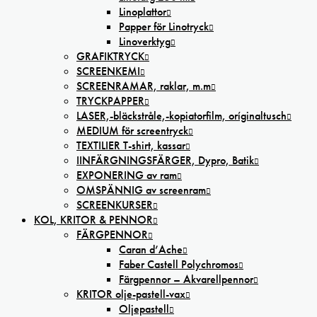
Linoplattor
Papper för Linotryck
Linoverktyg
GRAFIKTRYCK
SCREENKEMI
SCREENRAMAR, raklar, m.m
TRYCKPAPPER
LASER,-bläckstråle,-kopiatorfilm, oríginaltusch
MEDIUM för screentryck
TEXTILIER T-shirt, kassar
IINFÄRGNINGSFÄRGER, Dypro, Batik
EXPONERING av ram
OMSPÄNNIG av screenram
SCREENKURSER
KOL, KRITOR & PENNOR
FÄRGPENNOR
Caran d’Ache
Faber Castell Polychromos
Färgpennor – Akvarellpennor
KRITOR olje-pastell-vax
Oljepastell