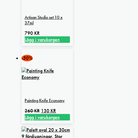
Artisan Studio set 10 x
37ml
790
KR
Lägg i varukorgen
-50%
Painting Knife Economy
Det
Det
260
KR
130
KR
ursprungliga
nuvarande
Lägg i varukorgen
priset
priset
var:
är:
260 kr.
130 kr.