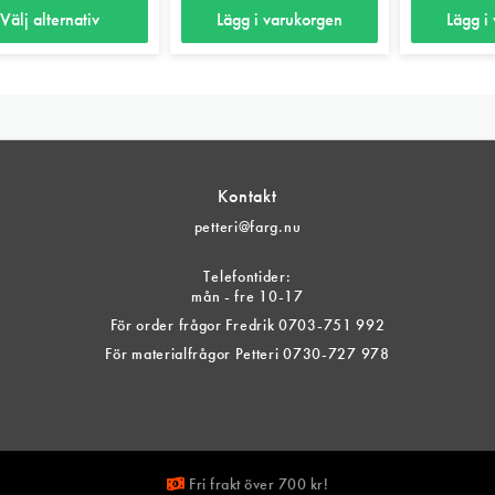
830 kr
Välj alternativ
Lägg i varukorgen
Lägg i
ten
Kontakt
er.
petteri@farg.nu
Telefontider:
tiven
mån - fre 10-17
För order frågor Fredrik 0703-751 992
För materialfrågor Petteri 0730-727 978
tsidan
Fri frakt över 700 kr!