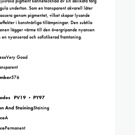
ljusrosa pigment kännetecknad av sin delikata färg
 gula underton. Som en transparent akvarell låter
passera genom pigmentet, vilket skapar lysande
 effekter i konstnärliga tillämpningar. Den subtila
onen lägger värme till den övergripande nyansen
 en nyanserad och sofistikerad framtoning.
ess
Very Good
ansparent
umber
576
Codes PV19 • PY97
on And Staining
Staining
ce
A
ce
Permanent