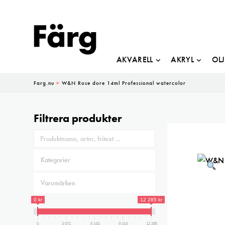
AKVARELL
AKRYL
OL
Farg.nu
>
W&N Rose dore 14ml Professional watercolor
Filtrera produkter
0 kr
12 285 kr
0
3 071
6 143
9 214
12 285