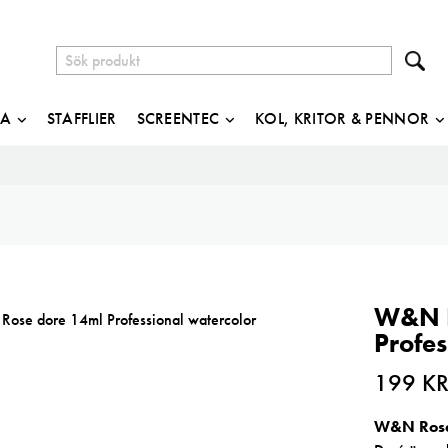
JA
STAFFLIER
SCREENTEC
KOL, KRITOR & PENNOR
W&N R
Profes
199
K
W&N Rose 