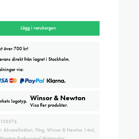
Lägg i varukorgen
l
kt över 700 kr!
rans direkt från lagret i Stockholm.
lningar via:
Winsor & Newton
Visa fler produkter.
105576
r:
Akvarellmåleri
,
Färg
,
Winsor & Newton 14ml
,
Newton Professional Watercolor