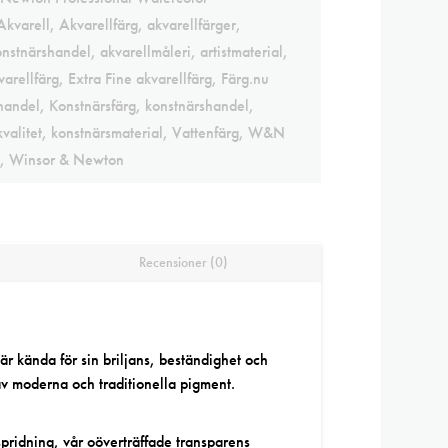
Akvarell
,
Akvarellfärg
,
akvarellfärger
,
onstnärshandel
,
akvarellmåleri
,
artistmaterial
,
varellfärg
,
Extra Fine akvarellfärg
,
Färg.nu
handel
,
Konstnärsfärg
,
konstnärshandel
,
valitet
,
konstnärsmaterial
,
Vattenfärg
,
W&N
,
Winsor & Newton
Recensioner (0)
är kända för sin briljans, beständighet och
av moderna och traditionella pigment.
pridning, vår oöverträffade transparens