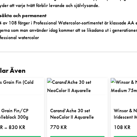
yder att varje tvätt förblir levande och självlysande.
usäkta och permanent
 av 108 färger i Professional Watercolor-sortimentet är klassade AA ell
gerna som man använder idag kommer att se likadana ut i generatio
fessional watercolor
llar Även
 Grain Fin/CP
Carand’Ache 30 set
Winsor & 
lleblock 300g
NeoColor II Aquarelle
Iridescent
Prisintervall:
R
830
KR
770
KR
108
KR
–
535 kr
till