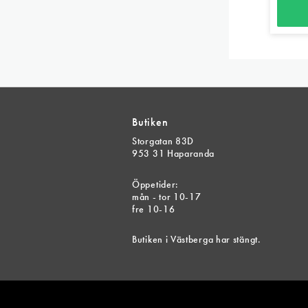
Den
här
produk
har
flera
Butiken
variant
Storgatan 83D
De
953 31 Haparanda
olika
alterna
Öppetider:
mån - tor 10-17
kan
fre 10-16
väljas
på
Butiken i Västberga har stängt.
produk