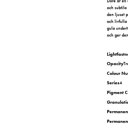
Doré är en 
och subtila
den ljuset 
och livfulla
gula undert
och ger den
Lightfastn
Opacity
Tr
Colour N
Series
4
Pigment 
Granulati
Permanen
Permanen