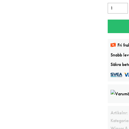
W&N
Rose
dore
14ml
Professiona
Fri fra
watercolor
mängd
Snabb leve
Säkra beta
Artikelnr:
Kategorie
Winsor & 