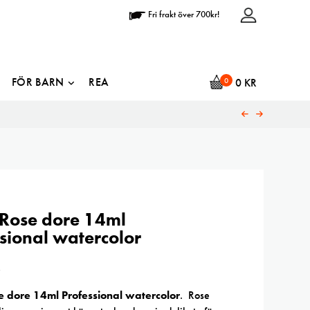
Fri frakt över 700kr!
FÖR BARN
REA
0
0
KR
ose dore 14ml
sional watercolor
R
dore 14ml Professional watercolor
. Rose