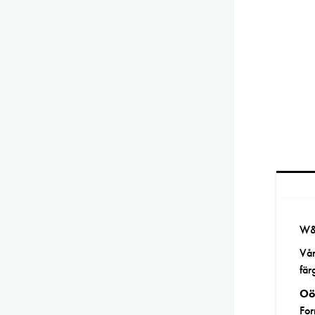
W&N
Vår
fär
Oö
For