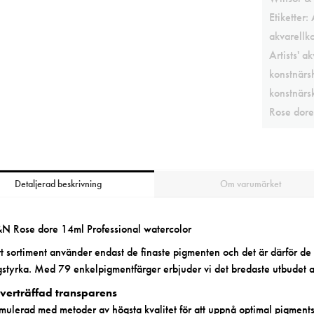
Etiketter:
akvarellk
Artists' ak
konstnärs
konstnärsk
Rose dore
Detaljerad beskrivning
Om varumärket
 Rose dore 14ml Professional watercolor
t sortiment
använder endast de finaste
pigmenten
och det är därför de 
gstyrka. Med 79 enkelpigmentfärger erbjuder vi det bredaste utbudet 
verträffad transparens
mulerad med metoder av högsta kvalitet för att uppnå optimal pigments