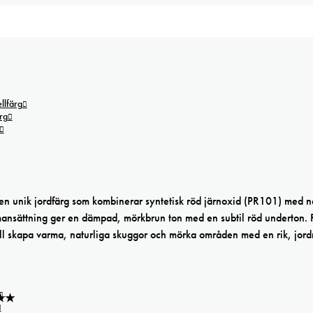
lfärg
rg
n unik jordfärg som kombinerar syntetisk röd järnoxid (PR101) med na
mansättning ger en dämpad, mörkbrun ton med en subtil röd underton.
vill skapa varma, naturliga skuggor och mörka områden med en rik, jor
★★★