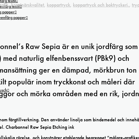
ärg textil
rafik
,
konstnärskvalitet
,
koppartryck
,
koppartryck och boktryckeri.
,
try
nfärg textil
g papper
reenfärg papper
onnel’s Raw Sepia är en unik jordfärg som
 med naturlig elfenbenssvart (PBk9) och
mmansättning ger en dämpad, mörkbrun ton
ilt populär inom tryckkonst och måleri där
tusch
kuggor och mörka områden med en rik, jord
 inom färgtillverkning. Den använder linolja som bindemedel och innehå
edel. Charbonnel Raw Sepia Etching ink
fullskalig rörelse, och konstnärer etablerade begreppet ”målare-grafike