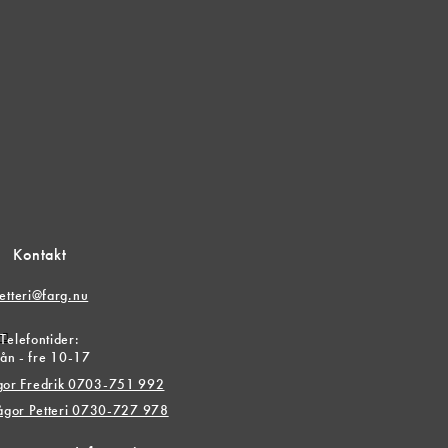
Kontakt
etteri@farg.nu
r
Telefontider:
ån - fre 10-17
ågor Fredrik 0703-751 992
rågor Petteri 0730-727 978