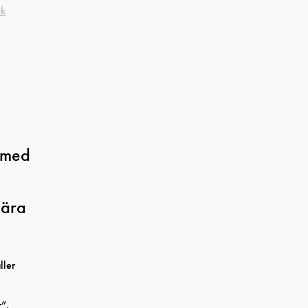
ck
 med
nära
ller
r”.