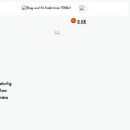
Fri frakt över 700kr!
0
0
KR
turlig
 Raw
dnära