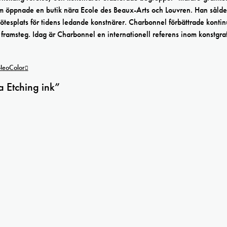
m öppnade en butik nära Ecole des Beaux-Arts och Louvren. Han såld
mötesplats för tidens ledande konstnärer. Charbonnel förbättrade kontin
 framsteg. Idag är Charbonnel en internationell referens inom konstgraf
 NeoColor
a Etching ink”