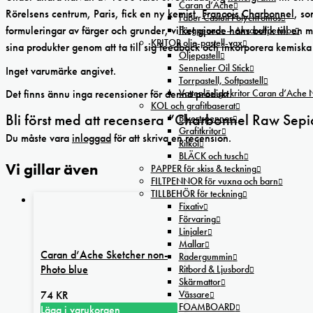
Caran d’Ache
Rörelsens centrum, Paris, fick en ny kemist,
François Charbonnel
, so
Faber Castell Polychromos
formuleringar av färger och grunder, vilket gjorde hans butik till en 
Färgpennor – Akvarellpennor
KRITOR olje-pastell-vax
sina produkter genom att ta till sig feedback och inkorporera kemiska
Oljepastell
Sennelier Oil Stick
Inget varumärke angivet.
Torrpastell, Softpastell
Vattenlösliga kritor Caran d’Ache
Det finns ännu inga recensioner för denna produkt.
KOL och grafitbaserat
Bli först med att recensera ”Charbonnel Raw Sepi
Blyertspennor
Grafitkritor
Du måste vara
inloggad
för att skriva en recension.
Ritkol
BLÄCK och tusch
Vi gillar även
PAPPER för skiss & teckning
FILTPENNOR för vuxna och barn
TILLBEHÖR för teckning
Fixativ
Förvaring
Linjaler
Mallar
Caran d’Ache Sketcher non-
Radergummin
Photo blue
Ritbord & Ljusbord
Skärmattor
Vässare
74
KR
FOAMBOARD
Lägg i varukorgen