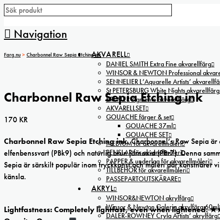
Navigation
AKVARELL
Farg.nu
>
Charbonnel Raw Sepia Etching ink
DANIEL SMITH Extra Fine akvarellfärg
WINSOR & NEWTON Professional akvarel
SENNELIER L’Aquarelle Artists’ akvarellfä
St PETERSBURG White Nights akvarellfärg
Charbonnel Raw Sepia Etching ink
KREMER Pigmente akvarellfärg
AKVARELLSET
GOUACHE färger & set
170
KR
GOUACHE 37ml
GOUACHE SET
Charbonnel Raw Sepia Etching ink.
Charbonnel’s Raw Sepia är e
MEDIUM för akvarellmåleri
PENSLAR för akvarellmåleri
elfenbenssvart (PBk9) och naturlig brun järnoxid (PBr7). Denna sam
PAPPER & underlag för akvarellmåleri
Sepia är särskilt populär inom tryckkonst och måleri där konstnärer 
TILLBEHÖR för akvarellmåleri
känsla.
PASSEPARTOUTSKÄRARE
AKRYL
WINSOR&NEWTON akrylfärg
Winsor & Newton Galeria akrylfärg 60ml
Lightfastness: Completely lightfast, even when lightened. 
DALER-ROWNEY Cryla Artists’ akrylfärg