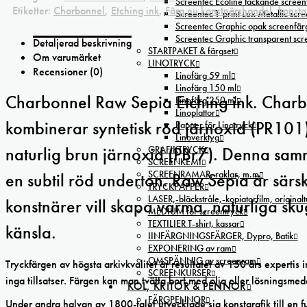
Screentec Ecoline täckande screenf
Etiketter:
Charbonnel
,
Etching ink
,
Färg.nu konstnärshandel
,
konstg
Screentec T-print Lux Metallic scree
Screentec Graphic opak screenfär
Screentec Graphic transparent sc
Detaljerad beskrivning
STARTPAKET & färgset
Om varumärket
LINOTRYCK
Recensioner (0)
Linofärg 59 ml
Linofärg 150 ml
Charbonnel Raw Sepia Etching ink. Charb
Linofärg 250 ml
Linoplattor
kombinerar syntetisk röd järnoxid (PR101)
Papper för Linotryck
Linoverktyg
GRAFIKTRYCK
naturlig brun järnoxid (PBr7). Denna sa
SCREENKEMI
SCREENRAMAR, raklar, m.m
en subtil röd underton. Raw Sepia är särsk
TRYCKPAPPER
LASER,-bläckstråle,-kopiatorfilm, oríginal
konstnärer vill skapa varma, naturliga s
MEDIUM för screentryck
TEXTILIER T-shirt, kassar
känsla.
IINFÄRGNINGSFÄRGER, Dypro, Batik
EXPONERING av ram
OMSPÄNNIG av screenram
Tryckfärgen av högsta arkivkvalitet är resultatet av 150 års expertis
SCREENKURSER
inga tillsatser. Färgen kan man tvätta bort med olja eller lösningsm
KOL, KRITOR & PENNOR
FÄRGPENNOR
Under andra halvan av 1800-talet utvecklade sig
konstgrafik
till en 