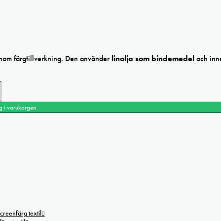
 inom färgtillverkning. Den använder
linolja som bindemedel
och inn
g i varukorgen
creenfärg textil