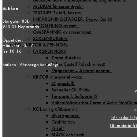
MEDIUM för screentryck
Butiken
TEXTILIER T-shirt, kassar
IINFÄRGNINGSFÄRGER, Dypro, Batik
Storgatan 83D
EXPONERING av ram
953 31 Haparanda
OMSPÄNNIG av screenram
SCREENKURSER
Öppetider:
KOL, KRITOR & PENNOR
mån - tor 10-17
FÄRGPENNOR
fre 10-16
Caran d’Ache
Faber Castell Polychromos
Butiken i Västberga har stängt.
Färgpennor – Akvarellpennor
KRITOR olje-pastell-vax
Oljepastell
Sennelier Oil Stick
p
Torrpastell, Softpastell
Vattenlösliga kritor Caran d’Ache NeoColo
KOL och grafitbaserat
m
Blyertspennor
För order fr
Grafitkritor
För materialf
Ritkol
BLÄCK och tusch