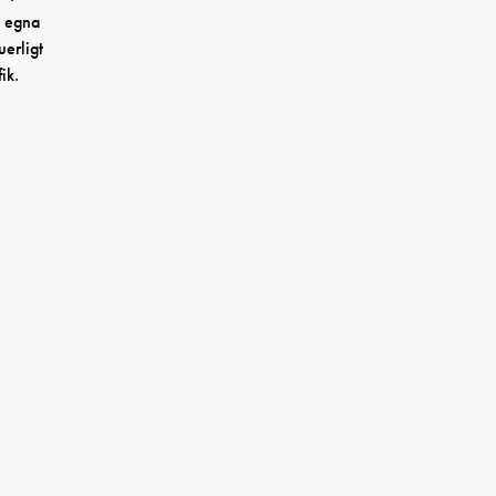
e egna
uerligt
ik.