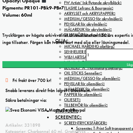
Opacity: Opaque
FW Artists’ Ink flytande akrylbläck
Pigments: PR101-PBk9-PBr7
FLASHE Lefranc & Bourgeois
AKRYLSET och AKRYLPAPPER
Volume: 60ml
MEDIUM/GESSO för akrylmåleri
PENSLAR för akrylmåleri
MÅLARDUK för akrylmåleri
Tryckfärgen av högsta arkivkvalitet är resultatet av 150 års expertis
TILLBEHÖR för akrylmåleri
OLJA
inga tillsatser. Färgen kan tvättas bort med olja eller lösningsmedel.
MICHAEL HARDING oljefärg
SENNELIER Extra Fine oljefärg
Charbonnel Raw Sepia Etching ink mängd
W&N ARTISAN oljefärg
W&N WINTON oljefärg 200ml
Läg
BECKERS ”A” Normalfärg oljefärg
OIL STICKS Sennelier
MEDIUM/GESSO för oljemåleri
Fri frakt över 700 kr!
PENSLAR för oljemåleri
MÅLARDUK för oljemåleri
Snabb leverans direkt från lagret i Stockholm.
PAPPER för oljemåleri
OLJESET
Säkra betalningar via:
TILLBEHÖR för oljemåleri
STAFFLIER
SCREENTEC
SCREENTRYCKSFÄRGER
Artikelnr:
331898
Screentec T-Print Soft transparent s
Kategorier:
Charbonnel 60 ml
,
Grafiktryck