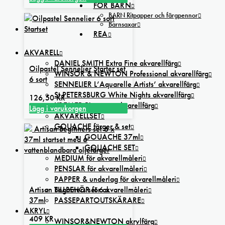
FÖR BARN
BARN Ritpapper och färgpennor
Barnsaxar
REA
AKVARELL
DANIEL SMITH Extra Fine akvarellfärg
Oilpastel Sennelier Starter set
WINSOR & NEWTON Professional akvarellfärg
6 sort
SENNELIER L’Aquarelle Artists’ akvarellfärg
St PETERSBURG White Nights akvarellfärg
126,50
KR
KREMER Pigmente akvarellfärg
Lägg i varukorgen
AKVARELLSET
GOUACHE färger & set
GOUACHE 37ml
GOUACHE SET
MEDIUM för akvarellmåleri
PENSLAR för akvarellmåleri
PAPPER & underlag för akvarellmåleri
TILLBEHÖR för akvarellmåleri
Artisan Beginners set 6 x
PASSEPARTOUTSKÄRARE
37ml
AKRYL
409
KR
WINSOR&NEWTON akrylfärg