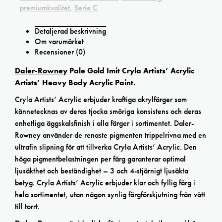
premiumkvalitet
,
Serie C
Detaljerad beskrivning
Om varumärket
Recensioner (0)
Daler-Rowney
Pale Gold Imit Cryla Artists’ Acrylic
Artists’ Heavy Body Acrylic Paint.
Cryla Artists’ Acrylic erbjuder kraftiga akrylfärger som
kännetecknas av deras tjocka smöriga konsistens och deras
enhetliga äggskalsfinish i alla färger i sortimentet. Daler-
Rowney använder de renaste pigmenten trippelrivna med en
ultrafin slipning för att tillverka Cryla Artists’ Acrylic. Den
höga pigmentbelastningen per färg garanterar optimal
ljusäkthet och beständighet – 3 och 4-stjärnigt ljusäkta
betyg. Cryla Artists’ Acrylic erbjuder klar och fyllig färg i
hela sortimentet, utan någon synlig färgförskjutning från vått
till torrt.