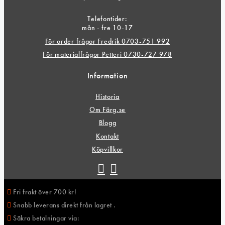
Telefontider:
mån - fre 10-17
För order frågor Fredrik 0703-751 992
För materialfrågor Petteri 0730-727 978
Information
Historia
Om Färg.se
Blogg
Kontakt
Köpvillkor
Fri frakt över 700 kr!
Snabb leverans direkt från lagret .
Säkra betalningar via: