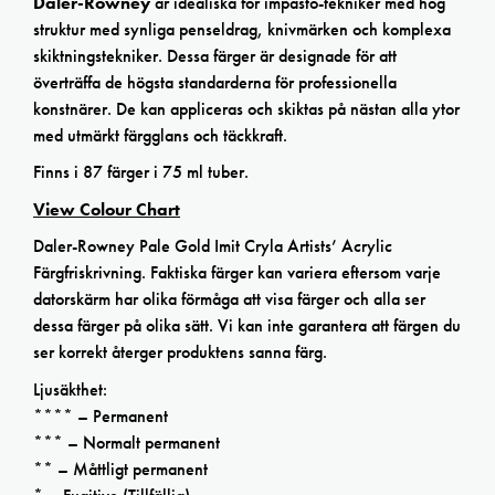
Daler-Rowney
är idealiska för impasto-tekniker med hög
struktur med synliga penseldrag, knivmärken och komplexa
skiktningstekniker. Dessa färger är designade för att
överträffa de högsta standarderna för professionella
konstnärer. De kan appliceras och skiktas på nästan alla ytor
med utmärkt färgglans och täckkraft.
Finns i 87 färger i 75 ml tuber.
View Colour Chart
Daler-Rowney Pale Gold Imit Cryla Artists’ Acrylic
Färgfriskrivning. Faktiska färger kan variera eftersom varje
datorskärm har olika förmåga att visa färger och alla ser
dessa färger på olika sätt. Vi kan inte garantera att färgen du
ser korrekt återger produktens sanna färg.
Ljusäkthet:
**** – Permanent
*** – Normalt permanent
** – Måttligt permanent