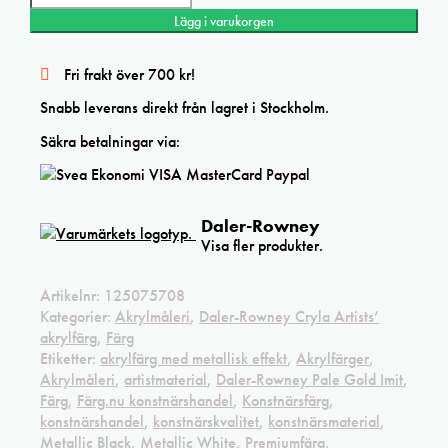
Lägg i varukorgen
Fri frakt över 700 kr!
Snabb leverans direkt från lagret i Stockholm.
Säkra betalningar via:
Daler-Rowney
Visa fler produkter.
Artikelnr:
125075708
Kategorier:
Akrylmåleri
,
Daler-Rowney Cryla Artists’
akrylfärg
,
Färg
Etiketter:
akrylfärg med metallisk effekt
,
Akrylfärger
,
Akrylmåleri
,
artistmaterial
,
Daler-Rowney Pale Gold Imit
,
Färg
,
Färg.nu konstnärshandel
,
Konstnärsfärg
,
konstnärshandel
,
konstnärskvalitet
,
konstnärsmaterial
,
Metallic Black
,
Metallic White
,
Premiumfärg
,