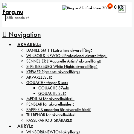
0
0
KR
Fri frakt över 700kr!
Navigation
AKVARELL
DANIEL SMITH Extra Fine akvarellfärg
WINSOR & NEWTON Professional akvarellfärg
SENNELIER L’Aquarelle Artists’ akvarellfärg
St PETERSBURG White Nights akvarellfärg
KREMER Pigmente akvarellfärg
AKVARELLSET
GOUACHE färger & set
GOUACHE 37ml
GOUACHE SET
MEDIUM för akvarellmåleri
PENSLAR för akvarellmåleri
PAPPER & underlag för akvarellmåleri
TILLBEHÖR för akvarellmåleri
PASSEPARTOUTSKÄRARE
AKRYL
WINSOR&NEWTON akrylfärg