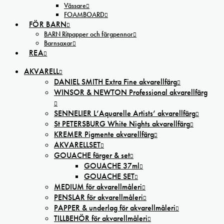
Vässare
FOAMBOARD
FÖR BARN
BARN Ritpapper och färgpennor
Barnsaxar
REA
AKVARELL
DANIEL SMITH Extra Fine akvarellfärg
WINSOR & NEWTON Professional akvarellfärg
SENNELIER L’Aquarelle Artists’ akvarellfärg
St PETERSBURG White Nights akvarellfärg
KREMER Pigmente akvarellfärg
AKVARELLSET
GOUACHE färger & set
GOUACHE 37ml
GOUACHE SET
MEDIUM för akvarellmåleri
PENSLAR för akvarellmåleri
PAPPER & underlag för akvarellmåleri
TILLBEHÖR för akvarellmåleri