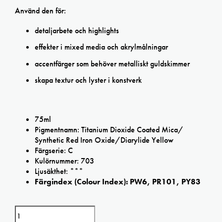
Använd den för:
detaljarbete och highlights
effekter i mixed media och akrylmålningar
accentfärger som behöver metalliskt guldskimmer
skapa textur och lyster i konstverk
75ml
Pigmentnamn: Titanium Dioxide Coated Mica/
Synthetic Red Iron Oxide/Diarylide Yellow
Färgserie: C
Kulörnummer: 703
Ljusäkthet: ***
Färgindex (Colour Index): PW6, PR101, PY83
Daler-Rowney Pale Gold Imit Cryla Artists' Acrylic mängd