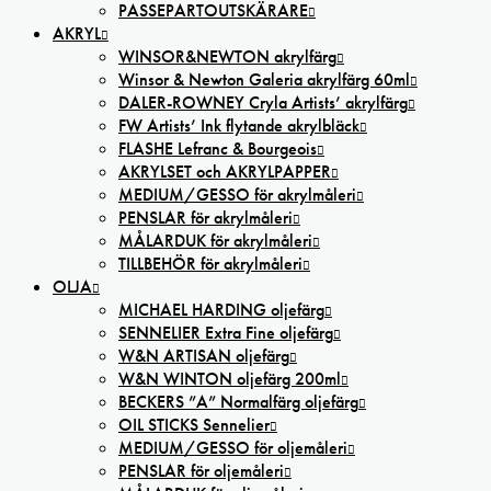
PASSEPARTOUTSKÄRARE
AKRYL
WINSOR&NEWTON akrylfärg
Winsor & Newton Galeria akrylfärg 60ml
DALER-ROWNEY Cryla Artists’ akrylfärg
FW Artists’ Ink flytande akrylbläck
FLASHE Lefranc & Bourgeois
AKRYLSET och AKRYLPAPPER
MEDIUM/GESSO för akrylmåleri
PENSLAR för akrylmåleri
MÅLARDUK för akrylmåleri
TILLBEHÖR för akrylmåleri
OLJA
MICHAEL HARDING oljefärg
SENNELIER Extra Fine oljefärg
W&N ARTISAN oljefärg
W&N WINTON oljefärg 200ml
BECKERS ”A” Normalfärg oljefärg
OIL STICKS Sennelier
MEDIUM/GESSO för oljemåleri
PENSLAR för oljemåleri