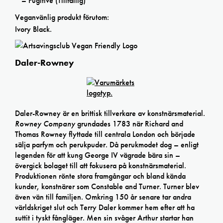
* – Fugitive (Tillfällig)
Veganvänlig produkt förutom:
Ivory Black.
Daler-Rowney
Daler-Rowney är en brittisk tillverkare av konstnärsmaterial.
Rowney Company
grundades 1783 när Richard and
Thomas Rowney flyttade till centrala London och började
sälja parfym och perukpuder. Då perukmodet dog – enligt
legenden för att kung George IV vägrade bära sin –
övergick bolaget till att fokusera på konstnärsmaterial.
Produktionen rönte stora framgångar och bland kända
kunder, konstnärer som Constable and Turner. Turner blev
även vän till familjen. Omkring 150 år senare tar andra
världskriget slut och Terry Daler kommer hem efter att ha
suttit i tyskt fångläger. Men sin svåger Arthur startar han