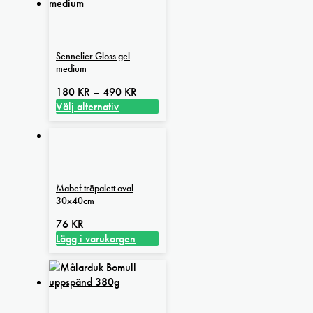
produkten
har
flera
varianter.
Sennelier Gloss gel
De
medium
olika
alternativen
Prisintervall:
180
KR
–
490
KR
kan
180 kr
Välj alternativ
väljas
Den
till
på
här
490 kr
produktsidan
produkten
har
flera
Mabef träpalett oval
varianter.
30x40cm
De
olika
76
KR
alternativen
Lägg i varukorgen
kan
väljas
på
produktsidan