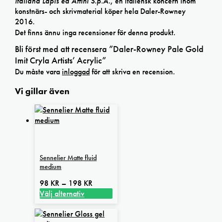
Italiana Lapis ed Affini S.p.A.
, en italiensk koncern inom
konstnärs- och skrivmaterial köper hela Daler-Rowney
2016.
Det finns ännu inga recensioner för denna produkt.
Bli först med att recensera ”Daler-Rowney Pale Gold
Imit Cryla Artists’ Acrylic”
Du måste vara
inloggad
för att skriva en recension.
Vi gillar även
Sennelier Matte fluid
medium
Prisintervall:
98
KR
–
198
KR
98 kr
Välj alternativ
Den
till
här
198 kr