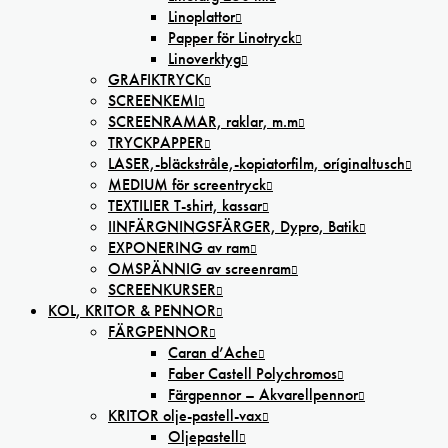
Linoplattor
Papper för Linotryck
Linoverktyg
GRAFIKTRYCK
SCREENKEMI
SCREENRAMAR, raklar, m.m
TRYCKPAPPER
LASER,-bläckstråle,-kopiatorfilm, oríginaltusch
MEDIUM för screentryck
TEXTILIER T-shirt, kassar
IINFÄRGNINGSFÄRGER, Dypro, Batik
EXPONERING av ram
OMSPÄNNIG av screenram
SCREENKURSER
KOL, KRITOR & PENNOR
FÄRGPENNOR
Caran d’Ache
Faber Castell Polychromos
Färgpennor – Akvarellpennor
KRITOR olje-pastell-vax
Oljepastell