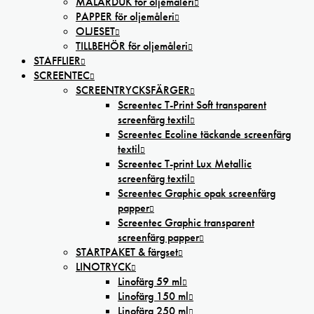
MÅLARDUK för oljemåleri
PAPPER för oljemåleri
OLJESET
TILLBEHÖR för oljemåleri
STAFFLIER
SCREENTEC
SCREENTRYCKSFÄRGER
Screentec T-Print Soft transparent
screenfärg textil
Screentec Ecoline täckande screenfärg
textil
Screentec T-print Lux Metallic
screenfärg textil
Screentec Graphic opak screenfärg
papper
Screentec Graphic transparent
screenfärg papper
STARTPAKET & färgset
LINOTRYCK
Linofärg 59 ml
Linofärg 150 ml
Linofärg 250 ml