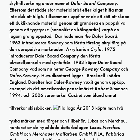
skylttillverkning under namnet
Daler Board Company
.
Eftersom det rådde stor materialbrist efter kriget hitta man
inte duk att tillgå. Tillsammans uppfinner de ett sätt att skapa
ett dukliknande material genom att grundera en pappskiva
genom ett tygstycke (sannolikt en köksgardin) varpå en
lagom gräng uppstod. Där hade man
the Daler board
.
1963 introducerar Rowney som första företag akrylfärg på
den europeiska marknaden. Akrylserien
Cryla.
1975
introducerar Daler Board Company den första
akvarellpenseln med syntethår. 1983 köper Daler Board
Company vad som nu heter
George Rowney Company
och
Daler-Rowney
. Huvudkontoret ligger i Bracknell i södra
England. Därefter har Daler-Rowney vuxit genom uppköp,
exempelvis det amerikanska penselmärket
Robert Simmons
1994, och 2006 varumärket
Cachet
som bland annat
tillverkar skissböcker.
År 2013 köpte man två
tyska märken med färger och tillbehör, Lukas och Nerchau,
hanterat av de nybildade dotterbolagen
Lukas-Nerchau
GmbH
och
Nerchauer Malfarben GmbH
. FILA,
Fabbrica