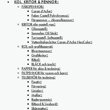
KOL, KRITOR & PENNOR
FÄRGPENNOR
Caran d’Ache
Faber Castell Polychromos
Färgpennor – Akvarellpennor
KRITOR olje-pastell-vax
Oljepastell
Sennelier Oil Stick
Torrpastell, Softpastell
Vattenlösliga kritor Caran d’Ache NeoColor
KOL och grafitbaserat
Blyertspennor
Grafitkritor
Ritkol
BLÄCK och tusch
PAPPER för skiss & teckning
FILTPENNOR för vuxna och barn
TILLBEHÖR för teckning
Fixativ
Förvaring
Linjaler
Mallar
Radergummin
Ritbord & Ljusbord
Skärmattor