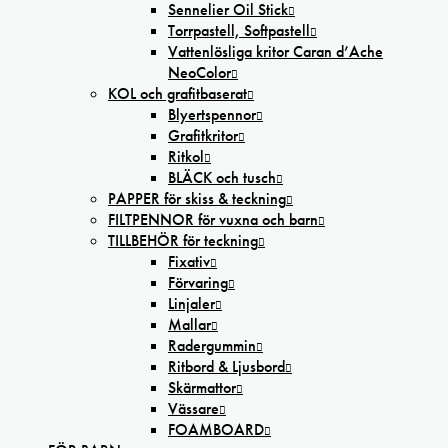
Sennelier Oil Stick
Torrpastell, Softpastell
Vattenlösliga kritor Caran d’Ache
NeoColor
KOL och grafitbaserat
Blyertspennor
Grafitkritor
Ritkol
BLÄCK och tusch
PAPPER för skiss & teckning
FILTPENNOR för vuxna och barn
TILLBEHÖR för teckning
Fixativ
Förvaring
Linjaler
Mallar
Radergummin
Ritbord & Ljusbord
Skärmattor
Vässare
FOAMBOARD