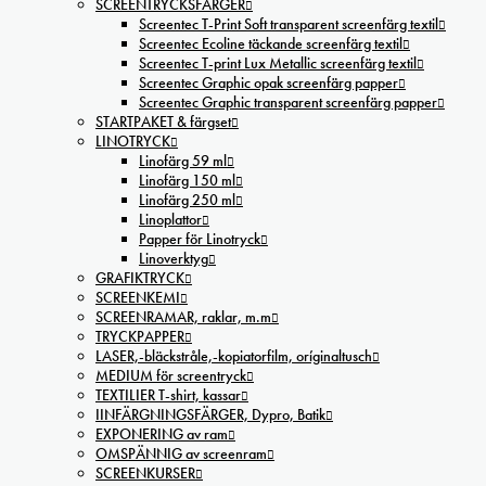
SCREENTRYCKSFÄRGER
Screentec T-Print Soft transparent screenfärg textil
Screentec Ecoline täckande screenfärg textil
Screentec T-print Lux Metallic screenfärg textil
Screentec Graphic opak screenfärg papper
Screentec Graphic transparent screenfärg papper
STARTPAKET & färgset
LINOTRYCK
Linofärg 59 ml
Linofärg 150 ml
Linofärg 250 ml
Linoplattor
Papper för Linotryck
Linoverktyg
GRAFIKTRYCK
SCREENKEMI
SCREENRAMAR, raklar, m.m
TRYCKPAPPER
LASER,-bläckstråle,-kopiatorfilm, oríginaltusch
MEDIUM för screentryck
TEXTILIER T-shirt, kassar
IINFÄRGNINGSFÄRGER, Dypro, Batik
EXPONERING av ram
OMSPÄNNIG av screenram
SCREENKURSER