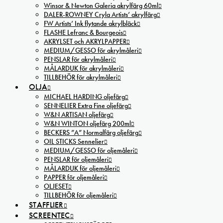
Winsor & Newton Galeria akrylfärg 60ml
DALER-ROWNEY Cryla Artists’ akrylfärg
FW Artists’ Ink flytande akrylbläck
FLASHE Lefranc & Bourgeois
AKRYLSET och AKRYLPAPPER
MEDIUM/GESSO för akrylmåleri
PENSLAR för akrylmåleri
MÅLARDUK för akrylmåleri
TILLBEHÖR för akrylmåleri
OLJA
MICHAEL HARDING oljefärg
SENNELIER Extra Fine oljefärg
W&N ARTISAN oljefärg
W&N WINTON oljefärg 200ml
BECKERS ”A” Normalfärg oljefärg
OIL STICKS Sennelier
MEDIUM/GESSO för oljemåleri
PENSLAR för oljemåleri
MÅLARDUK för oljemåleri
PAPPER för oljemåleri
OLJESET
TILLBEHÖR för oljemåleri
STAFFLIER
SCREENTEC