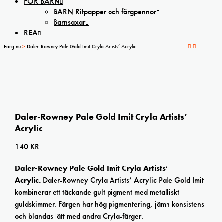
FÖR BARN
BARN Ritpapper och färgpennor
Barnsaxar
REA
Farg.nu
>
Daler-Rowney Pale Gold Imit Cryla Artists’ Acrylic
Daler-Rowney Pale Gold Imit Cryla Artists’
Acrylic
140
KR
Daler-Rowney Pale Gold Imit Cryla Artists’
Acrylic.
Daler-Rowney Cryla Artists’ Acrylic Pale Gold Imit
kombinerar ett täckande gult pigment med metalliskt
guldskimmer. Färgen har hög pigmentering, jämn konsistens
och blandas lätt med andra Cryla-färger.