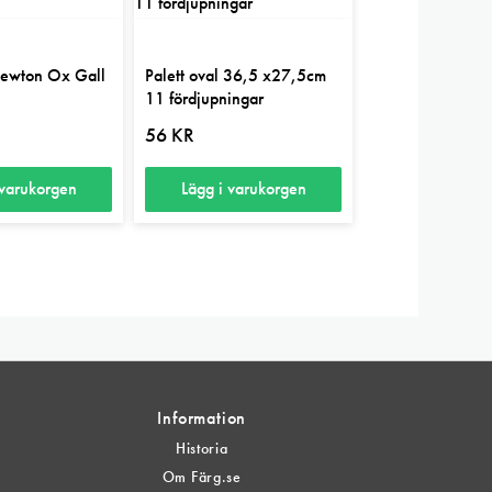
ewton Ox Gall
Palett oval 36,5 x27,5cm
11 fördjupningar
56
KR
 varukorgen
Lägg i varukorgen
Information
Historia
Om Färg.se