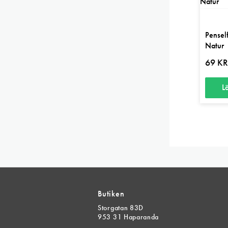
Pensel
Natur
69
K
L
Butiken
Storgatan 83D
953 31 Haparanda