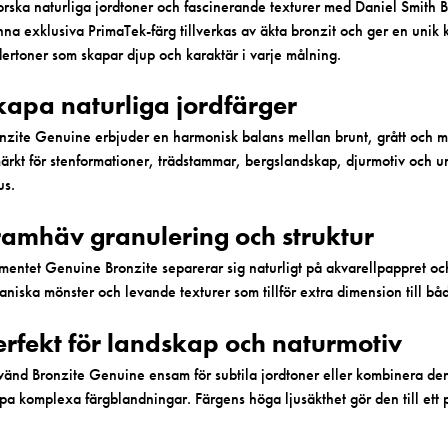
orska naturliga jordtoner och fascinerande texturer med Daniel Smith 
na exklusiva PrimaTek-färg tillverkas av äkta bronzit och ger en unik
ertoner som skapar djup och karaktär i varje målning.
kapa naturliga jordfärger
nzite Genuine erbjuder en harmonisk balans mellan brunt, grått och m
ärkt för stenformationer, trädstammar, bergslandskap, djurmotiv och urb
us.
ramhäv granulering och struktur
mentet Genuine Bronzite separerar sig naturligt på akvarellpappret och 
aniska mönster och levande texturer som tillför extra dimension till bå
erfekt för landskap och naturmotiv
änd Bronzite Genuine ensam för subtila jordtoner eller kombinera den
pa komplexa färgblandningar. Färgens höga ljusäkthet gör den till ett på