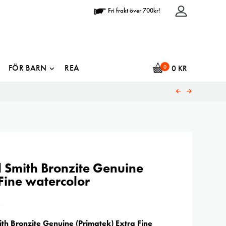
Fri frakt över 700kr!
FÖR BARN
REA
0
0
KR
 Smith Bronzite Genuine
Fine watercolor
R
ith Bronzite Genuine (Primatek)
Extra Fine