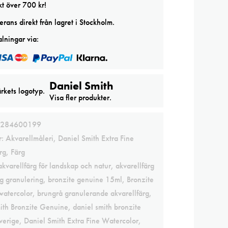
kt över 700 kr!
rans direkt från lagret i Stockholm.
lningar via:
Daniel Smith
Visa fler produkter.
284600199
r:
Akvarellmåleri
,
Daniel Smith Extra Fine
rg
,
Färg
akvarellfärg för landskap och natur
,
akvarellfärg
ig granulering
,
bronzite genuine 15ml
,
Bronzite
atercolor
,
brungrå granulerande akvarellfärg
,
ith Bronzite Genuine
,
daniel smith bronzite
verige
,
Daniel Smith Extra Fine Watercolor
,