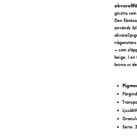
akvarellf
gnistra som 
Den fibrösa
används ib
akvarellpig
någonstans 
– som släpp
beige. I en 
bruna ur de
Pigmen
Färgind
Transpa
Ljusäkt
Granule
Serie: 