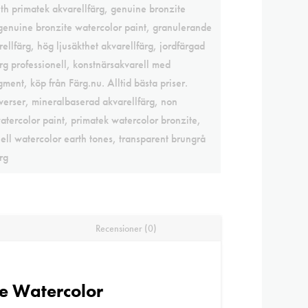
th primatek akvarellfärg
,
genuine bronzite
genuine bronzite watercolor paint
,
granulerande
ellfärg
,
hög ljusäkthet akvarellfärg
,
jordfärgad
rg professionell
,
konstnärsakvarell med
gment
,
köp från Färg.nu. Alltid bästa priser.
verser
,
mineralbaserad akvarellfärg
,
non
atercolor paint
,
primatek watercolor bronzite
,
ell watercolor earth tones
,
transparent brungrå
rg
Recensioner (0)
ne Watercolor