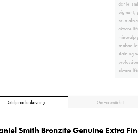
daniel smi
pigment
,
brun akvar
akvarellfä
mineralpi
snabba le
staining w
profession
akvarellfä
Detaljerad beskrivning
Om varumärket
aniel Smith Bronzite Genuine Extra Fi