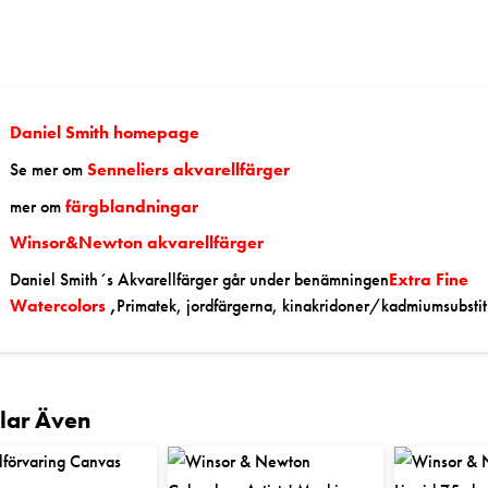
Daniel Smith homepage
Se mer om
Senneliers akvarellfärger
mer om
färgblandningar
Winsor&Newton akvarellfärger
Daniel Smith´s Akvarellfärger går under benämnin
gen
Extra Fine
Watercolors
,
Primatek, jordfärgerna, kinakridoner/kadmiumsubstitu
llar Även