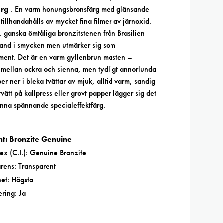
ärg
. En varm honungsbronsfärg med glänsande
tillhandahålls av mycket fina filmer av järnoxid.
, ganska ömtåliga bronzitstenen från Brasilien
land i smycken men utmärker sig som
ment. Det är en varm gyllenbrun masten –
mellan ockra och sienna, men tydligt annorlunda
er ner i bleka tvättar av mjuk, alltid varm, sandig
tvätt på kallpress eller grovt papper lägger sig det
nna spännande specialeffektfärg.
t: Bronzite Genuine
ex (C.I.): Genuine Bronzite
rens: Transparent
het: Högsta
ring: Ja
3