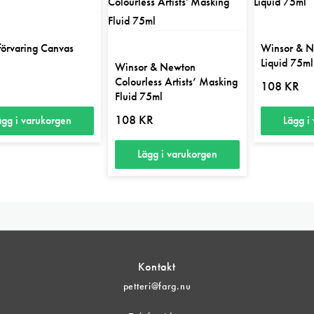
förvaring Canvas
Winsor & N
Liquid 75ml
Winsor & Newton
Colourless Artists’ Masking
R
108
KR
Fluid 75ml
108
KR
ägg i varukorgen
Lägg i
Lägg i varukorgen
Kontakt
petteri@farg.nu