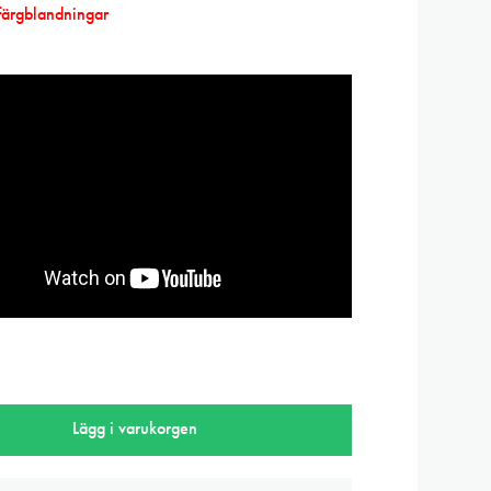
färgblandningar
Lägg i varukorgen