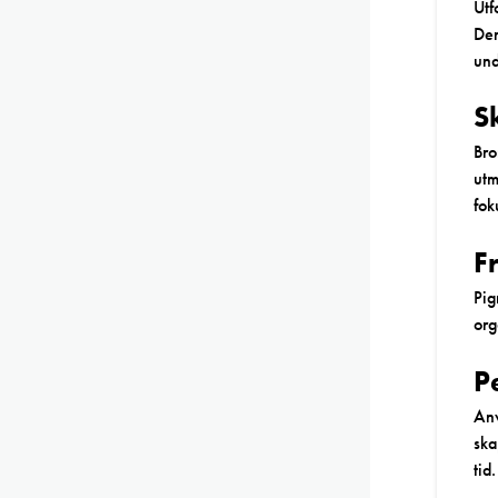
Utf
Den
und
S
Bro
utm
fok
F
Pig
org
P
Anv
ska
tid.