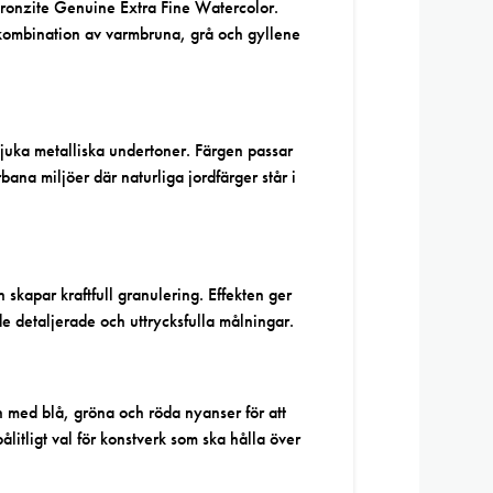
Bronzite Genuine Extra Fine Watercolor.
 kombination av varmbruna, grå och gyllene
juka metalliska undertoner. Färgen passar
ana miljöer där naturliga jordfärger står i
skapar kraftfull granulering. Effekten ger
de detaljerade och uttrycksfulla målningar.
 med blå, gröna och röda nyanser för att
litligt val för konstverk som ska hålla över