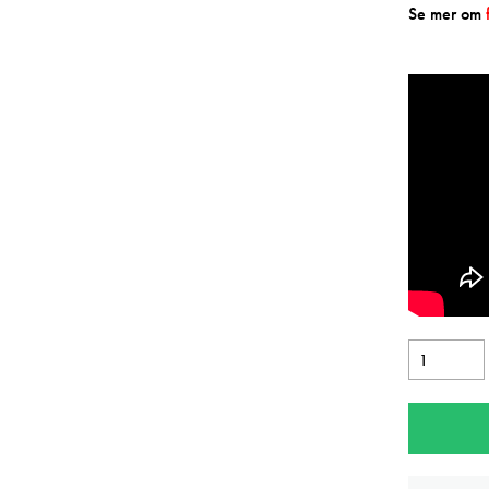
Se mer om
Daniel
Smith
Bronzite
Genuine
Extra