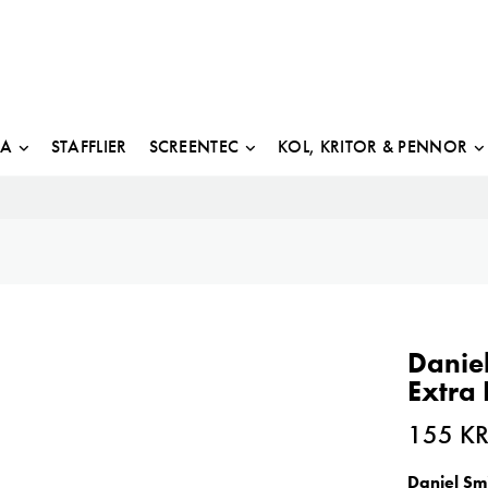
JA
STAFFLIER
SCREENTEC
KOL, KRITOR & PENNOR
Daniel
Extra 
155
K
Daniel Sm