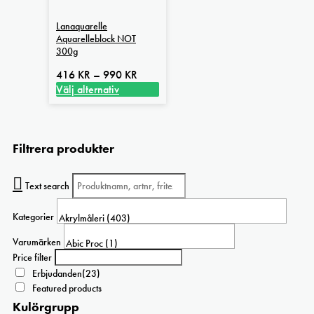
Lanaquarelle
Aquarelleblock NOT
300g
Prisintervall:
416
KR
–
990
KR
416 kr
Välj alternativ
Den
till
här
990 kr
produkten
Filtrera produkter
har
flera
varianter.
Text search
De
olika
Kategorier
alternativen
kan
Varumärken
väljas
Price filter
på
Erbjudanden
(23)
produktsidan
Featured products
Kulörgrupp