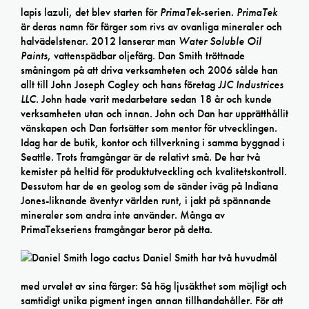
lapis lazuli, det blev starten för
PrimaTek
-serien.
PrimaTek
är deras namn för färger som rivs av ovanliga mineraler och
halvädelstenar. 2012 lanserar man
Water Soluble Oil
Paints
, vattenspädbar oljefärg. Dan Smith tröttnade
småningom på att driva verksamheten och 2006 sålde han
allt till John Joseph Cogley och hans företag
JJC Industrices
LLC
. John hade varit medarbetare sedan 18 år och kunde
verksamheten utan och innan. John och Dan har upprätthållit
vänskapen och Dan fortsätter som mentor för utvecklingen.
Idag har de butik, kontor och tillverkning i samma byggnad i
Seattle. Trots framgångar är de relativt små. De har två
kemister på heltid för produktutveckling och kvalitetskontroll.
Dessutom har de en geolog som de sänder iväg på Indiana
Jones-liknande äventyr världen runt, i jakt på spännande
mineraler som andra inte använder. Många av
PrimaTekseriens framgångar beror på detta.
Daniel Smith har två huvudmål
med urvalet av sina färger: Så hög ljusäkthet som möjligt och
samtidigt unika pigment ingen annan tillhandahåller. För att