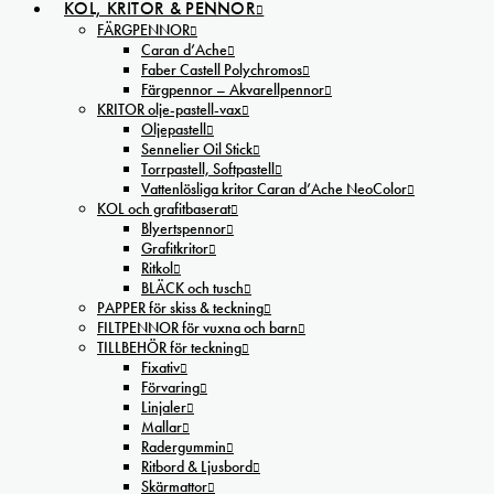
KOL, KRITOR & PENNOR
FÄRGPENNOR
Caran d’Ache
Faber Castell Polychromos
Färgpennor – Akvarellpennor
KRITOR olje-pastell-vax
Oljepastell
Sennelier Oil Stick
Torrpastell, Softpastell
Vattenlösliga kritor Caran d’Ache NeoColor
KOL och grafitbaserat
Blyertspennor
Grafitkritor
Ritkol
BLÄCK och tusch
PAPPER för skiss & teckning
FILTPENNOR för vuxna och barn
TILLBEHÖR för teckning
Fixativ
Förvaring
Linjaler
Mallar
Radergummin
Ritbord & Ljusbord
Skärmattor