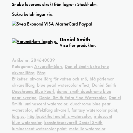
Snabb leverans direkt från lagret i Stockholm.
Säkra betalningar via:
Daniel Smith
Visa fler produkter.
Artikelnr:
284640039
Kategorier:
Akvarellmåleri
,
Daniel Smith Extra Fine
akvarellfärg
,
Färg
Etiketter:
akvarellfärg för vatten och snö
,
blå pärlemor
akvarellfärg
,
blue pearl watercolor effect
,
Daniel Smith
Duochrome Blue Pearl
,
daniel smith duochrome blue
pearl sverige
,
Daniel Smith Extra Fine Watercolor
,
Daniel
Smith luminescent watercolor
,
duochrome blue pearl
watercolor
,
effektfärg akvarell
,
fantasy watercolor paint
,
färg.se
,
hög ljusäkthet metallic watercolor
,
iridescent
blue watercolor
,
konstnärsakvarell Daniel Smith
,
luminescent watercolor paint
,
metallic watercolor