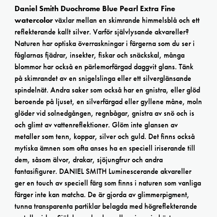
Daniel Smith Duochrome Blue Pearl Extra Fine
watercolor
växlar mellan en skimrande himmelsblå och ett
reflekterande kallt silver. Varför självlysande akvareller?
Naturen har optiska överraskningar i färgerna som du ser i
fåglarnas fjädrar, insekter, fiskar och snäckskal, många
blommor har också en pärlemorfärgad daggvit glans. Tänk
på skimrandet av en snigelslinga eller ett silverglänsande
spindelnät. Andra saker som också har en gnistra, eller glöd
beroende på ljuset, en silverfärgad eller gyllene måne, moln
glöder vid solnedgången, regnbågar, gnistra av snö och is
och glimt av vattenreflektioner. Glöm inte glansen av
metaller som tenn, koppar, silver och guld. Det finns också
mytiska ämnen som ofta anses ha en speciell iriserande till
dem, såsom älvor, drakar, sjöjungfrur och andra
fantasifigurer. DANIEL SMITH Luminescerande akvareller
ger en touch av speciell färg som finns i naturen som vanliga
färger inte kan matcha. De är gjorda av glimmerpigment,
tunna transparenta partiklar belagda med högreflekterande