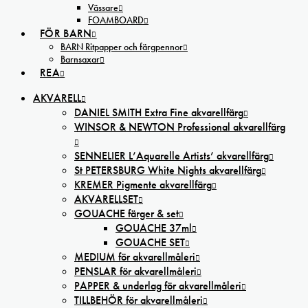
Vässare
FOAMBOARD
FÖR BARN
BARN Ritpapper och färgpennor
Barnsaxar
REA
AKVARELL
DANIEL SMITH Extra Fine akvarellfärg
WINSOR & NEWTON Professional akvarellfärg
SENNELIER L’Aquarelle Artists’ akvarellfärg
St PETERSBURG White Nights akvarellfärg
KREMER Pigmente akvarellfärg
AKVARELLSET
GOUACHE färger & set
GOUACHE 37ml
GOUACHE SET
MEDIUM för akvarellmåleri
PENSLAR för akvarellmåleri
PAPPER & underlag för akvarellmåleri
TILLBEHÖR för akvarellmåleri