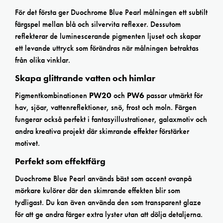
För det första ger Duochrome Blue Pearl målningen ett subtilt
färgspel mellan blå och silvervita reflexer. Dessutom
reflekterar de luminescerande pigmenten ljuset och skapar
ett levande uttryck som förändras när målningen betraktas
från olika vinklar.
Skapa glittrande vatten och himlar
Pigmentkombinationen
PW20
och
PW6
passar utmärkt för
hav, sjöar, vattenreflektioner, snö, frost och moln. Färgen
fungerar också perfekt i fantasyillustrationer, galaxmotiv och
andra kreativa projekt där skimrande effekter förstärker
motivet.
Perfekt som effektfärg
Duochrome Blue Pearl används bäst som accent ovanpå
mörkare kulörer där den skimrande effekten blir som
tydligast. Du kan även använda den som transparent glaze
för att ge andra färger extra lyster utan att dölja detaljerna.