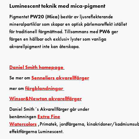
Luminescent teknik med mica-pigment
Pigmentet
PW20 (Mica)
består av ljusreflekterande
mineralpartiklar som skapar en optisk pärlemoreffekt istället
för traditionell färgmättnad. Tillsammans med
PW6
ger
färgen en hållbar och exklusiv lyster som vanliga
akvarellpigment inte kan återskapa.
Daniel Smith homepage
Se mer om
Senneliers akvarellfärger
mer om
färgblandningar
Winsor&Newton akvarellfärger
Daniel Smith´s Akvarellfärger går under
benämningen
Extra Fine
Watercolors
,
Primatek, jordfärgerna, kinakridoner/kadmiumsubs
effektfärgerna Luminescent.