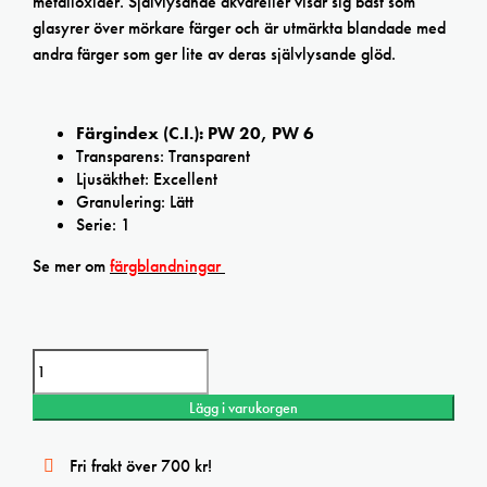
metalloxider. Självlysande akvareller visar sig bäst som
glasyrer över mörkare färger och är utmärkta blandade med
andra färger som ger lite av deras självlysande glöd.
Färgindex (C.I.): PW 20, PW 6
Transparens: Transparent
Ljusäkthet: Excellent
Granulering: Lätt
Serie: 1
Se mer om
färgblandningar
Daniel Smith Duochrome Blue Pearl Extra Fine watercolor mängd
Lägg i varukorgen
Fri frakt över 700 kr!