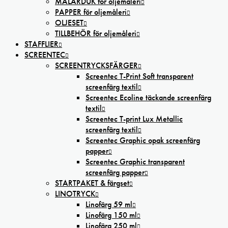
MÅLARDUK för oljemåleri
PAPPER för oljemåleri
OLJESET
TILLBEHÖR för oljemåleri
STAFFLIER
SCREENTEC
SCREENTRYCKSFÄRGER
Screentec T-Print Soft transparent
screenfärg textil
Screentec Ecoline täckande screenfärg
textil
Screentec T-print Lux Metallic
screenfärg textil
Screentec Graphic opak screenfärg
papper
Screentec Graphic transparent
screenfärg papper
STARTPAKET & färgset
LINOTRYCK
Linofärg 59 ml
Linofärg 150 ml
Linofärg 250 ml