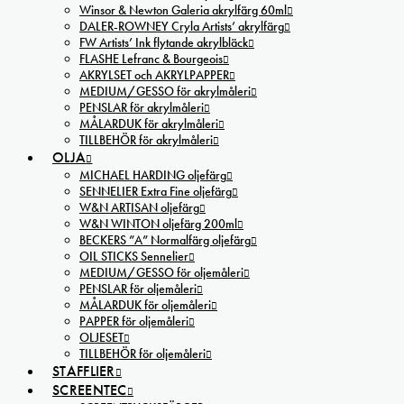
Winsor & Newton Galeria akrylfärg 60ml
DALER-ROWNEY Cryla Artists’ akrylfärg
FW Artists’ Ink flytande akrylbläck
FLASHE Lefranc & Bourgeois
AKRYLSET och AKRYLPAPPER
MEDIUM/GESSO för akrylmåleri
PENSLAR för akrylmåleri
MÅLARDUK för akrylmåleri
TILLBEHÖR för akrylmåleri
OLJA
MICHAEL HARDING oljefärg
SENNELIER Extra Fine oljefärg
W&N ARTISAN oljefärg
W&N WINTON oljefärg 200ml
BECKERS ”A” Normalfärg oljefärg
OIL STICKS Sennelier
MEDIUM/GESSO för oljemåleri
PENSLAR för oljemåleri
MÅLARDUK för oljemåleri
PAPPER för oljemåleri
OLJESET
TILLBEHÖR för oljemåleri
STAFFLIER
SCREENTEC