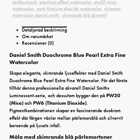
professional
,
premium effect watercolor
,
pw20 mica
watercolor
,
pw6 titanium dioxide watercolor
,
shimmer
watercolor daniel smith
,
skimrande blå akvarell
Detaljerad beskrivning
Om varumärket
Recensioner (0)
Daniel Smith Duochrome Blue Pearl Extra Fine
Watercolor
Skapa eleganta, skimrande ljuseffekter med Daniel Smith
Duochrome Blue Pearl Extra Fine Watercolor. För det första
tillhör denna professionella akvarell Daniel Smiths
Luminescent-serie, och dessutom bygger den på
PW20
(Mica)
och
PW6 (Titanium Dioxide)
.
Pigmentkombinationen skapar en fascinerande duokrom
effekt där färgen växlar mellan pärlemorsblå och silvervit
beroende på ljusets infall.
Måla med skimrande blå pärlemortoner