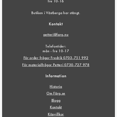
fre 10-16
Butiken i Västberga har stängt.
Kontakt
petteri@farg.nu
Telefontider:
mån - fre 10-17
För order frågor Fredrik 0703-751 992
För materialfrågor Petteri 0730-727 978
Information
Historia
Om Färg.se
Blogg
Kontakt
Köpvillkor