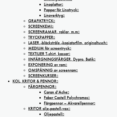
Linoplattor
Papper för Linotryck
Linoverktyg
GRAFIKTRYCK
SCREENKEMI
SCREENRAMAR, raklar, m.m
TRYCKPAPPER
LASER,-bläckstråle,-kopiatorfilm, oríginaltusch
MEDIUM för screentryck
TEXTILIER T-shirt, kassar
IINFÄRGNINGSFÄRGER, Dypro, Batik
EXPONERING av ram
OMSPÄNNIG av screenram
SCREENKURSER
KOL, KRITOR & PENNOR
FÄRGPENNOR
Caran d’Ache
Faber Castell Polychromos
Färgpennor – Akvarellpennor
KRITOR olje-pastell-vax
Oljepastell