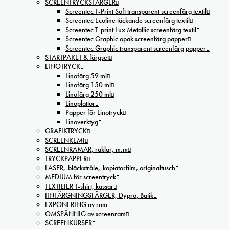
SCREENTRYCKSFÄRGER
Screentec T-Print Soft transparent screenfärg textil
Screentec Ecoline täckande screenfärg textil
Screentec T-print Lux Metallic screenfärg textil
Screentec Graphic opak screenfärg papper
Screentec Graphic transparent screenfärg papper
STARTPAKET & färgset
LINOTRYCK
Linofärg 59 ml
Linofärg 150 ml
Linofärg 250 ml
Linoplattor
Papper för Linotryck
Linoverktyg
GRAFIKTRYCK
SCREENKEMI
SCREENRAMAR, raklar, m.m
TRYCKPAPPER
LASER,-bläckstråle,-kopiatorfilm, oríginaltusch
MEDIUM för screentryck
TEXTILIER T-shirt, kassar
IINFÄRGNINGSFÄRGER, Dypro, Batik
EXPONERING av ram
OMSPÄNNIG av screenram
SCREENKURSER