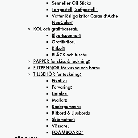
Sennelier Oil Stick
Torrpastell, Softpastell
Vattenlösliga kritor Caran d’Ache
NeoColor
KOL och grafitbaserat
Blyertspennor
Grafitkritor
Ritkol
BLÄCK och tusch
PAPPER för skiss & teckning
FILTPENNOR för vuxna och barn
TILLBEHÖR för teckning
Fixativ
Förvaring
Linjaler
Mallar
Radergummin
Ritbord & Ljusbord
Skärmattor
Vässare
FOAMBOARD