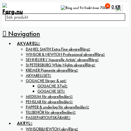
0
0
KR
Fri frakt över 700kr!
Navigation
AKVARELL
DANIEL SMITH Extra Fine akvarellfärg
WINSOR & NEWTON Professional akvarellfärg
SENNELIER L’Aquarelle Artists’ akvarellfärg
St PETERSBURG White Nights akvarellfärg
KREMER Pigmente akvarellfärg
AKVARELLSET
GOUACHE färger & set
GOUACHE 37ml
GOUACHE SET
MEDIUM för akvarellmåleri
PENSLAR för akvarellmåleri
PAPPER & underlag för akvarellmåleri
TILLBEHÖR för akvarellmåleri
PASSEPARTOUTSKÄRARE
AKRYL
WINSOR&NEWTON akrylfärg