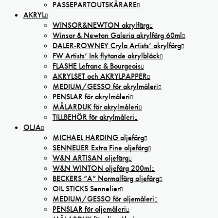
PASSEPARTOUTSKÄRARE
AKRYL
WINSOR&NEWTON akrylfärg
Winsor & Newton Galeria akrylfärg 60ml
DALER-ROWNEY Cryla Artists’ akrylfärg
FW Artists’ Ink flytande akrylbläck
FLASHE Lefranc & Bourgeois
AKRYLSET och AKRYLPAPPER
MEDIUM/GESSO för akrylmåleri
PENSLAR för akrylmåleri
MÅLARDUK för akrylmåleri
TILLBEHÖR för akrylmåleri
OLJA
MICHAEL HARDING oljefärg
SENNELIER Extra Fine oljefärg
W&N ARTISAN oljefärg
W&N WINTON oljefärg 200ml
BECKERS ”A” Normalfärg oljefärg
OIL STICKS Sennelier
MEDIUM/GESSO för oljemåleri
PENSLAR för oljemåleri