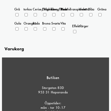
Grå
turkos
Cerise/Paprika
Delphinium/Menthe
Grey/Pink
Rosa
Transparent
Violetta
Blåa
Gröna
Gula
Orangea
Röda
Bruna
Svarta
Vita
Effektfärger
Varukorg
Butiken
Storgatan 83D
953 31 Haparanda
Öppetider:
mån - tor 10-17