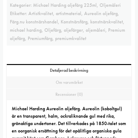
Kategorier:
Michael Harding oljefärg 225ml
,
Oljemåleri
Etiketter:
Artistkvalitet
,
artistmaterial
,
Aureolin oljefärg
,
Färg.nu konstnärshandel
,
Konstnärsfärg
,
konstnärskvalitet
,
michael harding
,
Oljefärg
,
oljefärger
,
oljemåleri
,
Premium
oljefärg
,
Premiumfärg
,
premiumkvalitet
Detaljerad beskrivning
Om varumärket
Recensioner (0)
Michael Harding Aureolin oljefärg. Aureolin (koboltgul)
är en transparent, halm, ockraliknande gul med rika,
grönaktiga undertoner. Det tillverkades på 1850-talet som
en oorganisk ersättning för det opålitliga organiska gula