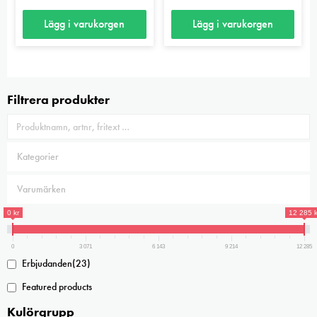
Lägg i varukorgen
Lägg i varukorgen
Filtrera produkter
0 kr
12 285 k
0
3 071
6 143
9 214
12 285
Erbjudanden
(23)
Featured products
Kulörgrupp