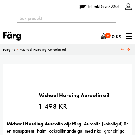
Fri frakt över 700kr!
N
0
0
KR
Farg.nu
>
Michael Harding Aureolin oil
Michael Harding Aureolin oil
1 498
KR
Michael Harding Aureolin oljefärg
. Aureolin (koboltgul) är
en transparent, halm, ockraliknande gul med rika, grönaktiga