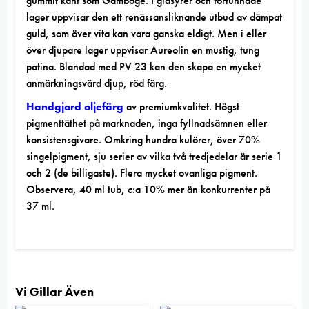
gummit känt som Gamboge. I glasyrer och förtunnade
lager uppvisar den ett renässansliknande utbud av dämpat
guld, som över vita kan vara ganska eldigt. Men i eller
över djupare lager uppvisar Aureolin en mustig, tung
patina. Blandad med PV 23 kan den skapa en mycket
anmärkningsvärd djup, röd färg.
Handgjord oljefärg
av premiumkvalitet. Högst
pigmenttäthet på marknaden, inga fyllnadsämnen eller
konsistensgivare. Omkring hundra kulörer, över 70%
singelpigment, sju serier av vilka två tredjedelar är serie 1
och 2 (de billigaste). Flera mycket ovanliga pigment.
Observera, 40 ml tub, c:a 10% mer än
konkurrenter
på
37 ml.
Vi Gillar Även