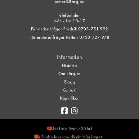
petteri@farg.nu
Telefontider:
mån - fre 10-17
För order frågor Fredrik 0703-751 992
För materialfrågor Petteri 0730-727 978
Information
Historia
Om Färg.se
Blogg
Kontakt
Köpvillkor
Fri frakt över 700 kr!
Snabb leverans direkt från lagret .