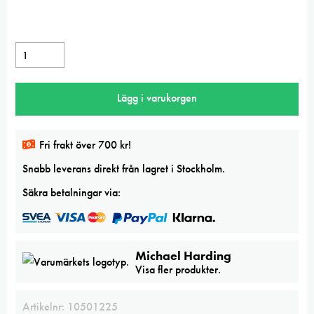
Michael
Harding
Aureolin
Lägg i varukorgen
oil
mängd
Fri frakt över 700 kr!
Snabb leverans direkt från lagret i Stockholm.
Säkra betalningar via:
Michael Harding
Visa fler produkter.
Artikelnr:
10501225