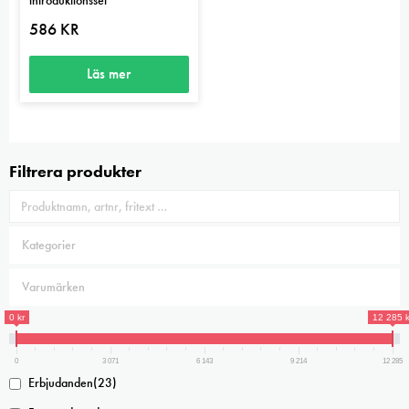
586
KR
Läs mer
Filtrera produkter
0 kr
12 285 k
0
3 071
6 143
9 214
12 285
Erbjudanden
(23)