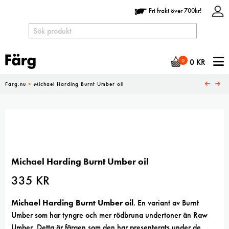
Fri frakt över 700kr!
N
0
0
KR
Farg.nu
>
Michael Harding Burnt Umber oil
Michael Harding Burnt Umber oil
335
KR
Michael Harding Burnt Umber oil
. En variant av Burnt
Umber som har tyngre och mer rödbruna undertoner än Raw
Umber. Detta är färgen som den har presenterats under de