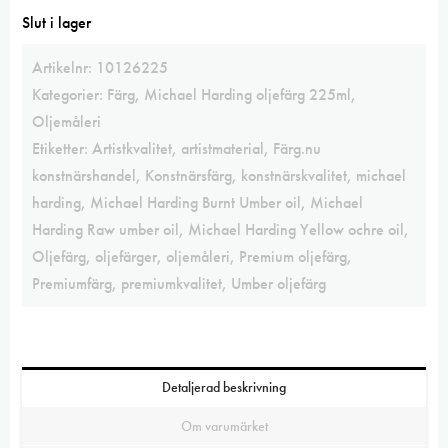
Slut i lager
Artikelnr:
10126225
Kategorier:
Färg
,
Michael Harding oljefärg 225ml
,
Oljemåleri
Etiketter:
Artistkvalitet
,
artistmaterial
,
Färg.nu
konstnärshandel
,
Konstnärsfärg
,
konstnärskvalitet
,
michael
harding
,
Michael Harding Burnt Umber oil
,
Michael
Harding Raw umber oil
,
Michael Harding Yellow ochre oil
,
Oljefärg
,
oljefärger
,
oljemåleri
,
Premium oljefärg
,
Premiumfärg
,
premiumkvalitet
,
Umber oljefärg
Detaljerad beskrivning
Om varumärket