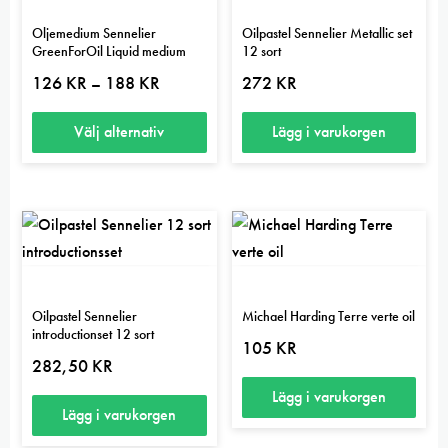
Oljemedium Sennelier
Oilpastel Sennelier Metallic set
GreenForOil Liquid medium
12 sort
Prisintervall:
126
KR
188
KR
272
KR
–
126 kr
till
188 kr
Välj alternativ
Lägg i varukorgen
Den
här
produkten
har
flera
varianter.
Oilpastel Sennelier
Michael Harding Terre verte oil
De
introductionset 12 sort
105
KR
olika
282,50
KR
alternativen
Lägg i varukorgen
kan
Lägg i varukorgen
väljas