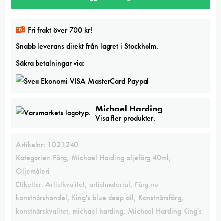
deep
oil
Fri frakt över 700 kr!
mängd
Snabb leverans direkt från lagret i Stockholm.
Säkra betalningar via:
Michael Harding
Visa fler produkter.
Artikelnr:
1021240
Kategorier:
Färg
,
Michael Harding oljefärg 40ml
,
Oljemåleri
Etiketter:
Artistkvalitet
,
artistmaterial
,
Färg.nu
konstnärshandel
,
King's blue deep oil
,
Konstnärsfärg
,
konstnärskvalitet
,
michael harding
,
Michael Harding King's