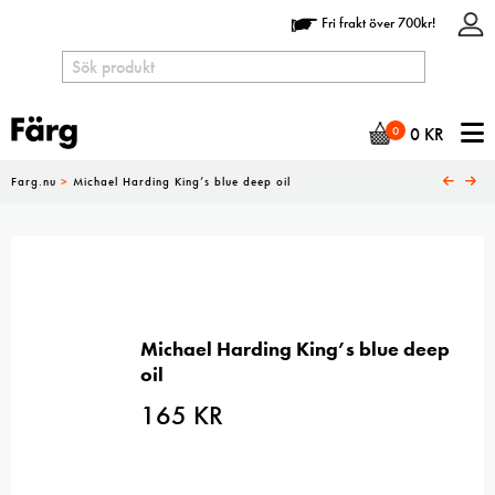
Fri frakt över 700kr!
N
0
0
KR
Farg.nu
>
Michael Harding King’s blue deep oil
Michael Harding King’s blue deep
oil
165
KR