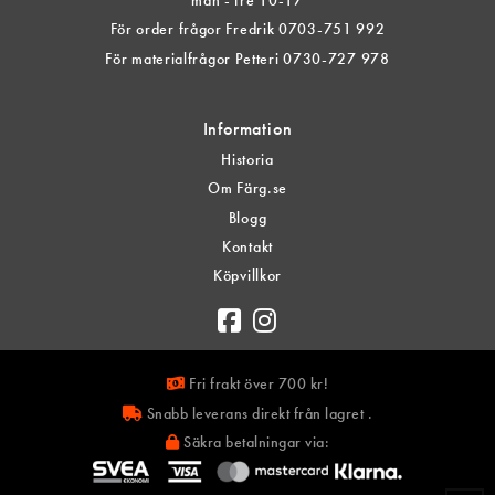
mån - fre 10-17
För order frågor Fredrik 0703-751 992
För materialfrågor Petteri 0730-727 978
Information
Historia
Om Färg.se
Blogg
Kontakt
Köpvillkor
Fri frakt över 700 kr!
Snabb leverans direkt från lagret .
Säkra betalningar via: