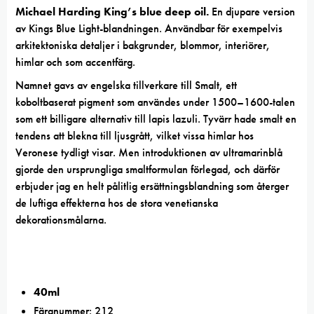
Michael Harding King’s blue deep oil.
En djupare version
av Kings Blue Light-blandningen. Användbar för exempelvis
arkitektoniska detaljer i bakgrunder, blommor, interiörer,
himlar och som accentfärg.
Namnet gavs av engelska tillverkare till Smalt, ett
koboltbaserat pigment som användes under 1500–1600-talen
som ett billigare alternativ till lapis lazuli. Tyvärr hade smalt en
tendens att blekna till ljusgrått, vilket vissa himlar hos
Veronese tydligt visar. Men introduktionen av ultramarinblå
gjorde den ursprungliga smaltformulan förlegad, och därför
erbjuder jag en helt pålitlig ersättningsblandning som återger
de luftiga effekterna hos de stora venetianska
dekorationsmålarna.
40ml
Färgnummer: 212