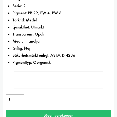
Serie: 2
Pigment: PB 29, PW 4, PW 6
Torktid: Medel
Ljusäkthet: Utmärkt
Transparens: Opak
Medium: Linolja
Giftig: Nej
Säkerhetsmärkt enligt: ASTM D-4236
Pigmenttyp: Oorganisk
Michael
Harding
King's
Lägg i varukorgen
blue