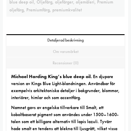
blue deep oil
,
Oljefärg
,
oljefärger
,
oljemåleri
,
Premium
oljefärg
,
Premiumfärg
,
premiumkvalitet
Detaljerad beskrivning
Om varumärket
Recensioner (0)
Michael Harding King’s blue deep oil.
En djupare
version av Kings Blue Light-blandningen. Användbar för
exempelvis arkitektoniska detaljer i bakgrunder, blommor,
interiörer, himlar och som accentfärg.
Namnet gavs av engelska tillverkare till Smalt, ett
koboltbaserat pigment som användes under 1500–1600-
talen som ett billigare alternativ till lapis lazuli. Tyvärr
hade smalt en tendens att blekna till ljusgrått, vilket vissa