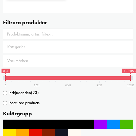
på
produktsidan
Filtrera produkter
0 kr
12 285 k
0
3 071
6 143
9 214
12 285
Erbjudanden
(23)
Featured products
Kulörgrupp