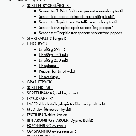
SCREENTRYCKSFÄRGER
Screentec T-Print Soft transparent screenfärg textil
Screentec Ecoline täckande screenfärg textil
Screentec T-print Lux Metallic screenfärg textil
Screentec Graphic opak screenfärg papper
Screentec Graphic transparent screenfärg papper
STARTPAKET & färgset
LINOTRYCK
Linofärg 59 ml
Linofärg 150 ml
Linofärg 250 ml
Linoplattor
Papper för Linotryck
Linoverktyg
GRAFIKTRYCK
SCREENKEMI
SCREENRAMAR, raklar, m.m
TRYCKPAPPER
LASER,-bläckstråle,-kopiatorfilm, oríginaltusch
MEDIUM för screentryck
TEXTILIER T-shirt, kassar
IINFÄRGNINGSFÄRGER, Dypro, Batik
EXPONERING av ram
OMSPÄNNIG av screenram