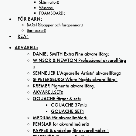
Skärmattor
Vässare
FOAMBOARD
FÖR BARN
BARN Ritpapper och färgpennor
Barnsaxar
REA
AKVARELL
DANIEL SMITH Extra Fine akvarellfärg
WINSOR & NEWTON Professional akvarellfärg
SENNELIER L’Aquarelle Artists’ akvarellfärg
St PETERSBURG White Nights akvarellfärg
KREMER Pigmente akvarellfärg
AKVARELLSET
GOUACHE färger & set
GOUACHE 37ml
GOUACHE SET
MEDIUM för akvarellmåleri
PENSLAR för akvarellmåleri
PAPPER & underlag för akvarellmåleri