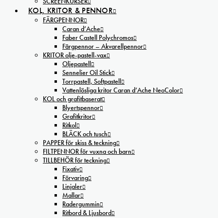
SCREENKURSER
KOL, KRITOR & PENNOR
FÄRGPENNOR
Caran d’Ache
Faber Castell Polychromos
Färgpennor – Akvarellpennor
KRITOR olje-pastell-vax
Oljepastell
Sennelier Oil Stick
Torrpastell, Softpastell
Vattenlösliga kritor Caran d’Ache NeoColor
KOL och grafitbaserat
Blyertspennor
Grafitkritor
Ritkol
BLÄCK och tusch
PAPPER för skiss & teckning
FILTPENNOR för vuxna och barn
TILLBEHÖR för teckning
Fixativ
Förvaring
Linjaler
Mallar
Radergummin
Ritbord & Ljusbord