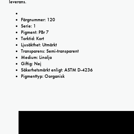
leverans.
Färgnummer: 120
Serie: 1
Pigment: PBr 7
Torktid: Kort
Ljusäkthet: Utmärkt
Transparens: Semi-transparent
Medium: Linolja
Giftig: Nej
Säkerhetsmärkt enligt: ASTM D-4236
Pigmenttyp: Oorganisk