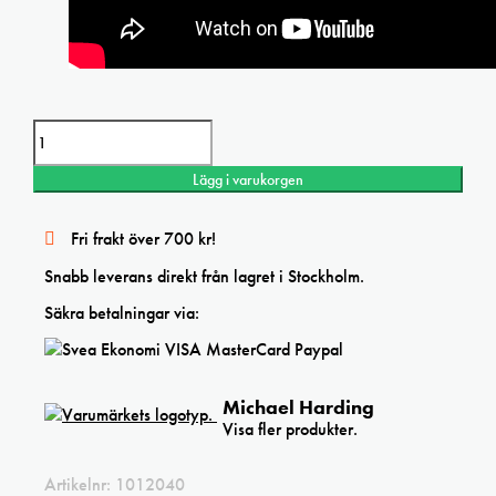
Michael
Harding
Raw
Lägg i varukorgen
Sienna
oil
mängd
Fri frakt över 700 kr!
Snabb leverans direkt från lagret i Stockholm.
Säkra betalningar via:
Michael Harding
Visa fler produkter.
Artikelnr:
1012040