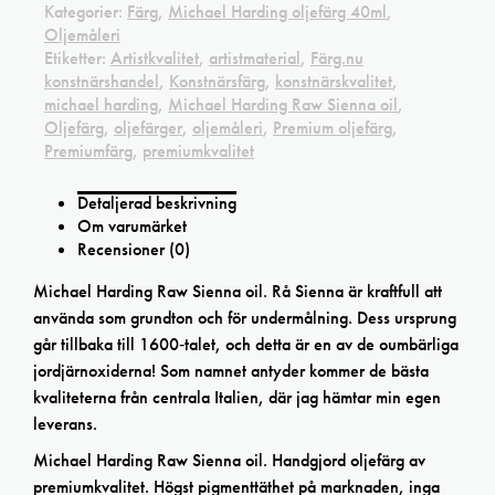
Kategorier:
Färg
,
Michael Harding oljefärg 40ml
,
Oljemåleri
Etiketter:
Artistkvalitet
,
artistmaterial
,
Färg.nu
konstnärshandel
,
Konstnärsfärg
,
konstnärskvalitet
,
michael harding
,
Michael Harding Raw Sienna oil
,
Oljefärg
,
oljefärger
,
oljemåleri
,
Premium oljefärg
,
Premiumfärg
,
premiumkvalitet
Detaljerad beskrivning
Om varumärket
Recensioner (0)
Michael Harding Raw Sienna oil. Rå Sienna är kraftfull att
använda som grundton och för undermålning. Dess ursprung
går tillbaka till 1600‑talet, och detta är en av de oumbärliga
jordjärnoxiderna! Som namnet antyder kommer de bästa
kvaliteterna från centrala Italien, där jag hämtar min egen
leverans.
Michael Harding Raw Sienna oil. Handgjord oljefärg av
premiumkvalitet. Högst pigmenttäthet på marknaden, inga