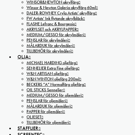
WINSOR&NEWTON akrylfärg
Winsor & Newton Galeria akrylfärg 60ml
DALER-ROWNEY Cryla Artists’ akrylfärg
FW Artists’ Ink flytande akrylbläck
FLASHE Lefranc & Bourgeois
AKRYLSET och AKRYLPAPPER
MEDIUM/GESSO för akrylmåleri
PENSLAR för akrylmåleri
MÅLARDUK för akrylmåleri
TILLBEHÖR för akrylmåleri
OLJA
MICHAEL HARDING oljefärg
SENNELIER Extra Fine oljefärg
W&N ARTISAN oljefärg
W&N WINTON oljefärg 200ml
BECKERS ”A” Normalfärg oljefärg
OIL STICKS Sennelier
MEDIUM/GESSO för oljemåleri
PENSLAR för oljemåleri
MÅLARDUK för oljemåleri
PAPPER för oljemåleri
OLJESET
TILLBEHÖR för oljemåleri
STAFFLIER
SCREENTEC