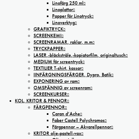
Linofärg 250 ml
Linoplattor
Papper för Linotryck
Linoverktyg
GRAFIKTRYCK
SCREENKEMI
SCREENRAMAR, raklar, m.m
TRYCKPAPPER
LASER,-bläckstråle,-kopiatorfilm, oríginaltusch
MEDIUM för screentryck
TEXTILIER T-shirt, kassar
IINFÄRGNINGSFÄRGER, Dypro, Batik
EXPONERING av ram
OMSPÄNNIG av screenram
SCREENKURSER
KOL, KRITOR & PENNOR
FÄRGPENNOR
Caran d’Ache
Faber Castell Polychromos
Färgpennor – Akvarellpennor
KRITOR olje-pastell-vax