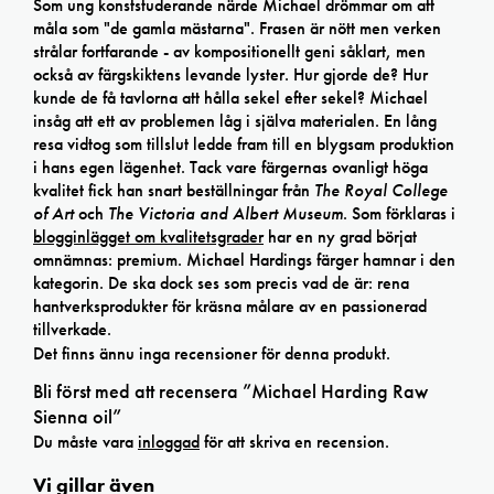
Som ung konststuderande närde Michael drömmar om att
måla som "de gamla mästarna". Frasen är nött men verken
strålar fortfarande - av kompositionellt geni såklart, men
också av färgskiktens levande lyster. Hur gjorde de? Hur
kunde de få tavlorna att hålla sekel efter sekel? Michael
insåg att ett av problemen låg i själva materialen. En lång
resa vidtog som tillslut ledde fram till en blygsam produktion
i hans egen lägenhet. Tack vare färgernas ovanligt höga
kvalitet fick han snart beställningar från
The Royal College
of Art
och
The Victoria and Albert Museum
. Som förklaras i
blogginlägget om kvalitetsgrader
har en ny grad börjat
omnämnas: premium. Michael Hardings färger hamnar i den
kategorin. De ska dock ses som precis vad de är: rena
hantverksprodukter för kräsna målare av en passionerad
tillverkade.
Det finns ännu inga recensioner för denna produkt.
Bli först med att recensera ”Michael Harding Raw
Sienna oil”
Du måste vara
inloggad
för att skriva en recension.
Vi gillar även