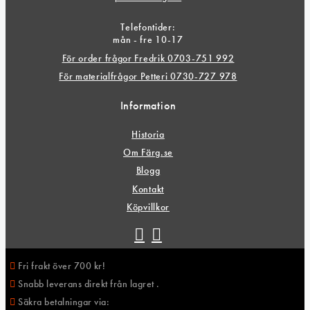
Telefontider:
mån - fre 10-17
För order frågor Fredrik 0703-751 992
För materialfrågor Petteri 0730-727 978
Information
Historia
Om Färg.se
Blogg
Kontakt
Köpvillkor
Fri frakt över 700 kr!
Snabb leverans direkt från lagret .
Säkra betalningar via: