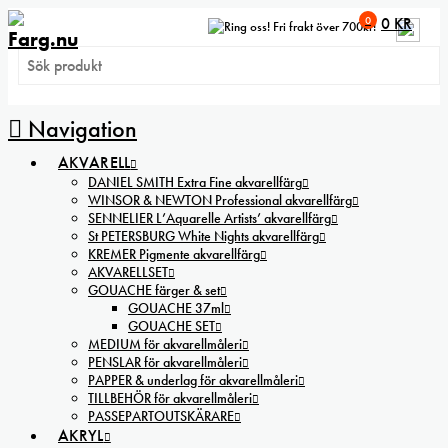
0
0
KR
Fri frakt över 700kr!
Navigation
AKVARELL
DANIEL SMITH Extra Fine akvarellfärg
WINSOR & NEWTON Professional akvarellfärg
SENNELIER L’Aquarelle Artists’ akvarellfärg
St PETERSBURG White Nights akvarellfärg
KREMER Pigmente akvarellfärg
AKVARELLSET
GOUACHE färger & set
GOUACHE 37ml
GOUACHE SET
MEDIUM för akvarellmåleri
PENSLAR för akvarellmåleri
PAPPER & underlag för akvarellmåleri
TILLBEHÖR för akvarellmåleri
PASSEPARTOUTSKÄRARE
AKRYL