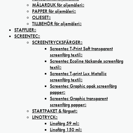
MÅLARDUK för oljemåleri
PAPPER för oljemåleri
OLJESET
TILLBEHÖR för oljemåleri
STAFFLIER
SCREENTEC
SCREENTRYCKSFÄRGER
Screentec T-Print Soft transparent
screenfärg textil
Screentec Ecoline täckande screenfärg
textil
Screentec T-print Lux Metallic
screenfärg textil
Screentec Graphic opak screenfärg
papper
Screentec Graphic transparent
screenfärg papper
STARTPAKET & färgset
LINOTRYCK
Linofärg 59 ml
Linofärg 150 ml