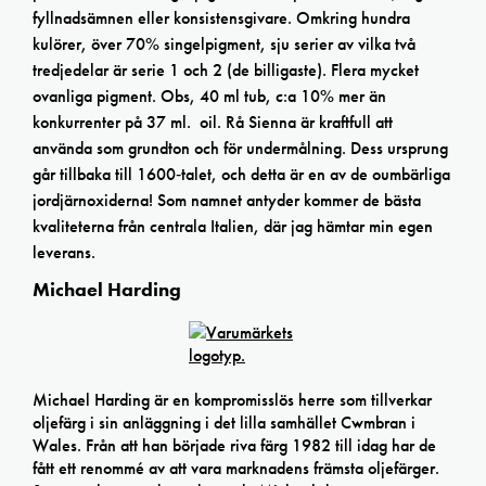
fyllnadsämnen eller konsistensgivare. Omkring hundra
kulörer, över 70% singelpigment, sju serier av vilka två
tredjedelar är serie 1 och 2 (de billigaste). Flera mycket
ovanliga pigment. Obs, 40 ml tub, c:a 10% mer än
konkurrenter på 37 ml. oil. Rå Sienna är kraftfull att
använda som grundton och för undermålning. Dess ursprung
går tillbaka till 1600‑talet, och detta är en av de oumbärliga
jordjärnoxiderna! Som namnet antyder kommer de bästa
kvaliteterna från centrala Italien, där jag hämtar min egen
leverans.
Michael Harding
Michael Harding är en kompromisslös herre som tillverkar
oljefärg i sin anläggning i det lilla samhället Cwmbran i
Wales. Från att han började riva färg 1982 till idag har de
fått ett renommé av att vara marknadens främsta oljefärger.