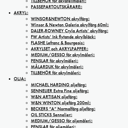
TILLBEHÖR för akvarellmåleri
PASSEPARTOUTSKÄRARE
AKRYL
WINSOR&NEWTON akrylfärg
Winsor & Newton Galeria akrylfärg 60ml
DALER-ROWNEY Cryla Artists’ akrylfärg
FW Artists’ Ink flytande akrylbläck
FLASHE Lefranc & Bourgeois
AKRYLSET och AKRYLPAPPER
MEDIUM/GESSO för akrylmåleri
PENSLAR för akrylmåleri
MÅLARDUK för akrylmåleri
TILLBEHÖR för akrylmåleri
OLJA
MICHAEL HARDING oljefärg
SENNELIER Extra Fine oljefärg
W&N ARTISAN oljefärg
W&N WINTON oljefärg 200ml
BECKERS ”A” Normalfärg oljefärg
OIL STICKS Sennelier
MEDIUM/GESSO för oljemåleri
PENSLAR för oljemåleri