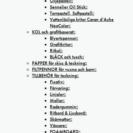
Oljepastell
Sennelier Oil Stick
Torrpastell, Softpastell
Vattenlösliga kritor Caran d’Ache
NeoColor
KOL och grafitbaserat
Blyertspennor
Grafitkritor
Ritkol
BLÄCK och tusch
PAPPER för skiss & teckning
FILTPENNOR för vuxna och barn
TILLBEHÖR för teckning
Fixativ
Förvaring
Linjaler
Mallar
Radergummin
Ritbord & Ljusbord
Skärmattor
Vässare
FOAMBOARD