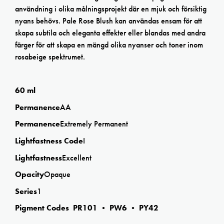
användning i olika målningsprojekt där en mjuk och försiktig
nyans behövs. Pale Rose Blush kan användas ensam för att
skapa subtila och eleganta effekter eller blandas med andra
färger för att skapa en mängd olika nyanser och toner inom
rosabeige spektrumet.
60 ml
Permanence
AA
Permanence
Extremely Permanent
Lightfastness Code
I
Lightfastness
Excellent
Opacity
Opaque
Series
1
Pigment Codes PR101 • PW6 • PY42