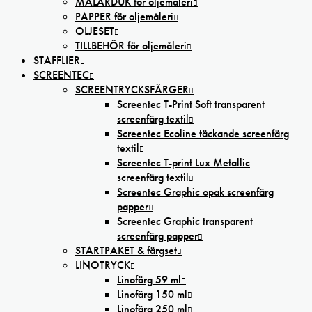
MÅLARDUK för oljemåleri
PAPPER för oljemåleri
OLJESET
TILLBEHÖR för oljemåleri
STAFFLIER
SCREENTEC
SCREENTRYCKSFÄRGER
Screentec T-Print Soft transparent
screenfärg textil
Screentec Ecoline täckande screenfärg
textil
Screentec T-print Lux Metallic
screenfärg textil
Screentec Graphic opak screenfärg
papper
Screentec Graphic transparent
screenfärg papper
STARTPAKET & färgset
LINOTRYCK
Linofärg 59 ml
Linofärg 150 ml
Linofärg 250 ml