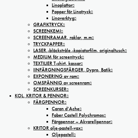
Linoplattor
Papper för Linotryck
Linoverktyg
GRAFIKTRYCK
SCREENKEMI
SCREENRAMAR, raklar, m.m
TRYCKPAPPER
LASER,-bläckstråle,-kopiatorfilm, oríginaltusch
MEDIUM för screentryck
TEXTILIER T-shirt, kassar
IINFÄRGNINGSFÄRGER, Dypro, Batik
EXPONERING av ram
OMSPÄNNIG av screenram
SCREENKURSER
KOL, KRITOR & PENNOR
FÄRGPENNOR
Caran d’Ache
Faber Castell Polychromos
Färgpennor – Akvarellpennor
KRITOR olje-pastell-vax
Oljepastell