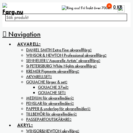
0
0
KR
Fri frakt över 700kr!
Navigation
AKVARELL
DANIEL SMITH Extra Fine akvarellfärg
WINSOR & NEWTON Professional akvarellfärg
SENNELIER L’Aquarelle Artists’ akvarellfärg
St PETERSBURG White Nights akvarellfärg
KREMER Pigmente akvarellfärg
AKVARELLSET
GOUACHE färger & set
GOUACHE 37ml
GOUACHE SET
MEDIUM för akvarellmåleri
PENSLAR för akvarellmåleri
PAPPER & underlag för akvarellmåleri
TILLBEHÖR för akvarellmåleri
PASSEPARTOUTSKÄRARE
AKRYL
WINSOR&NEWTON akrylfärg