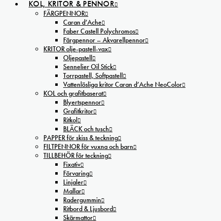
KOL, KRITOR & PENNOR
FÄRGPENNOR
Caran d’Ache
Faber Castell Polychromos
Färgpennor – Akvarellpennor
KRITOR olje-pastell-vax
Oljepastell
Sennelier Oil Stick
Torrpastell, Softpastell
Vattenlösliga kritor Caran d’Ache NeoColor
KOL och grafitbaserat
Blyertspennor
Grafitkritor
Ritkol
BLÄCK och tusch
PAPPER för skiss & teckning
FILTPENNOR för vuxna och barn
TILLBEHÖR för teckning
Fixativ
Förvaring
Linjaler
Mallar
Radergummin
Ritbord & Ljusbord
Skärmattor