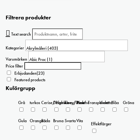
Filtrera produkter
Text search
Kategorier
Varumärken
Price filter
Erbjudanden
(23)
Featured products
Kulörgrupp
Grå
turkos
Cerise/Paprika
Delphinium/Menthe
Grey/Pink
Rosa
Transparent
Violetta
Blåa
Gröna
Gula
Orangea
Röda
Bruna
Svarta
Vita
Effektfärger