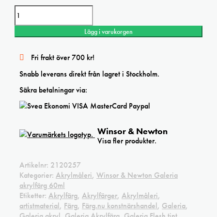
Winsor&Newton Galeria Pale Rose Blush acrylic mängd
Lägg i varukorgen
Fri frakt över 700 kr!
Snabb leverans direkt från lagret i Stockholm.
Säkra betalningar via:
Winsor & Newton
Visa fler produkter.
Artikelnr:
2120257
Kategorier:
Akrylmåleri
,
Winsor & Newton Galeria
akrylfärg 60ml
Etiketter:
Akrylfärg
,
Akrylfärger
,
Akrylmåleri
,
artistmaterial
,
Färg
,
Färg.nu konstnärshandel
,
Galeria
,
Galeria akryl
,
Galeria Akrylfärg
,
Galeria Flesh tint
,