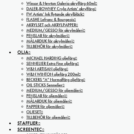
Winsor & Newton Galeria akrylfärg 60ml
DALER-ROWNEY Cryla Artists’ akrylfärg
FW Artists’ Ink flytande akrylbläck
FLASHE Lefranc & Bourgeois
AKRYLSET och AKRYLPAPPER
MEDIUM/GESSO för akrylmåleri
PENSLAR för akrylmåleri
MÅLARDUK för akrylmåleri
TILLBEHÖR för akrylmåleri
OLJA
MICHAEL HARDING oljefärg
SENNELIER Extra Fine oljefärg
W&N ARTISAN oljefärg
W&N WINTON oljefärg 200ml
BECKERS ”A” Normalfärg oljefärg
OIL STICKS Sennelier
MEDIUM/GESSO för oljemåleri
PENSLAR för oljemåleri
MÅLARDUK för oljemåleri
PAPPER för oljemåleri
OLJESET
TILLBEHÖR för oljemåleri
STAFFLIER
SCREENTEC