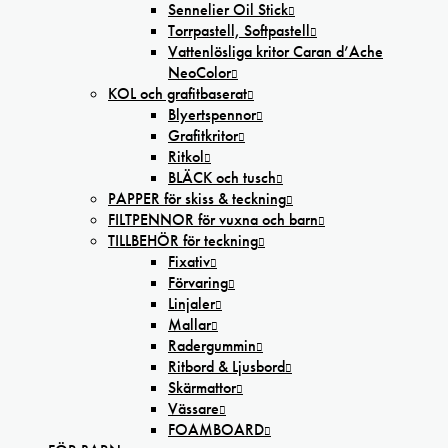
Sennelier Oil Stick
Torrpastell, Softpastell
Vattenlösliga kritor Caran d’Ache
NeoColor
KOL och grafitbaserat
Blyertspennor
Grafitkritor
Ritkol
BLÄCK och tusch
PAPPER för skiss & teckning
FILTPENNOR för vuxna och barn
TILLBEHÖR för teckning
Fixativ
Förvaring
Linjaler
Mallar
Radergummin
Ritbord & Ljusbord
Skärmattor
Vässare
FOAMBOARD