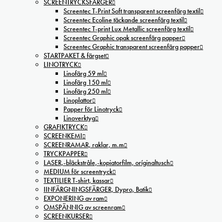
SCREENTRYCKSFÄRGER
Screentec T-Print Soft transparent screenfärg textil
Screentec Ecoline täckande screenfärg textil
Screentec T-print Lux Metallic screenfärg textil
Screentec Graphic opak screenfärg papper
Screentec Graphic transparent screenfärg papper
STARTPAKET & färgset
LINOTRYCK
Linofärg 59 ml
Linofärg 150 ml
Linofärg 250 ml
Linoplattor
Papper för Linotryck
Linoverktyg
GRAFIKTRYCK
SCREENKEMI
SCREENRAMAR, raklar, m.m
TRYCKPAPPER
LASER,-bläckstråle,-kopiatorfilm, oríginaltusch
MEDIUM för screentryck
TEXTILIER T-shirt, kassar
IINFÄRGNINGSFÄRGER, Dypro, Batik
EXPONERING av ram
OMSPÄNNIG av screenram
SCREENKURSER