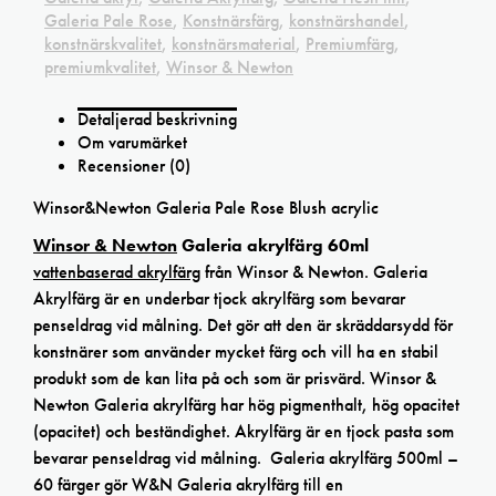
Galeria Pale Rose
,
Konstnärsfärg
,
konstnärshandel
,
konstnärskvalitet
,
konstnärsmaterial
,
Premiumfärg
,
premiumkvalitet
,
Winsor & Newton
Detaljerad beskrivning
Om varumärket
Recensioner (0)
Winsor&Newton Galeria Pale Rose Blush acrylic
Winsor & Newton
Galeria akrylfärg 60ml
vattenbaserad akrylfärg
från Winsor & Newton. Galeria
Akrylfärg är en underbar tjock akrylfärg som bevarar
penseldrag vid målning. Det gör att den är skräddarsydd för
konstnärer som använder mycket färg och vill ha en stabil
produkt som de kan lita på och som är prisvärd. Winsor &
Newton Galeria akrylfärg har hög pigmenthalt, hög opacitet
(opacitet) och beständighet. Akrylfärg är en tjock pasta som
bevarar penseldrag vid målning. Galeria akrylfärg 500ml –
60 färger gör W&N Galeria akrylfärg till en