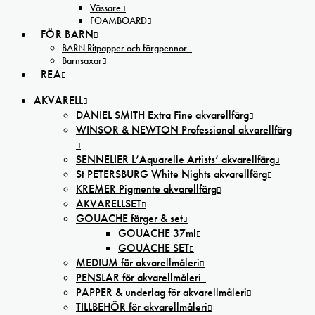
Vässare
FOAMBOARD
FÖR BARN
BARN Ritpapper och färgpennor
Barnsaxar
REA
AKVARELL
DANIEL SMITH Extra Fine akvarellfärg
WINSOR & NEWTON Professional akvarellfärg
SENNELIER L’Aquarelle Artists’ akvarellfärg
St PETERSBURG White Nights akvarellfärg
KREMER Pigmente akvarellfärg
AKVARELLSET
GOUACHE färger & set
GOUACHE 37ml
GOUACHE SET
MEDIUM för akvarellmåleri
PENSLAR för akvarellmåleri
PAPPER & underlag för akvarellmåleri
TILLBEHÖR för akvarellmåleri