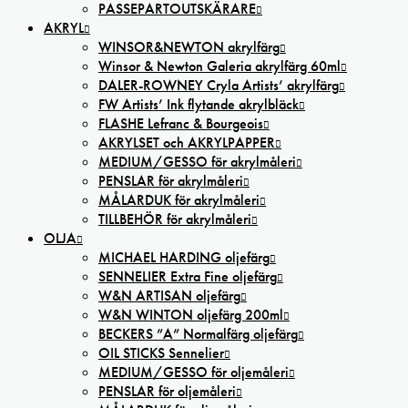
PASSEPARTOUTSKÄRARE
AKRYL
WINSOR&NEWTON akrylfärg
Winsor & Newton Galeria akrylfärg 60ml
DALER-ROWNEY Cryla Artists’ akrylfärg
FW Artists’ Ink flytande akrylbläck
FLASHE Lefranc & Bourgeois
AKRYLSET och AKRYLPAPPER
MEDIUM/GESSO för akrylmåleri
PENSLAR för akrylmåleri
MÅLARDUK för akrylmåleri
TILLBEHÖR för akrylmåleri
OLJA
MICHAEL HARDING oljefärg
SENNELIER Extra Fine oljefärg
W&N ARTISAN oljefärg
W&N WINTON oljefärg 200ml
BECKERS ”A” Normalfärg oljefärg
OIL STICKS Sennelier
MEDIUM/GESSO för oljemåleri
PENSLAR för oljemåleri