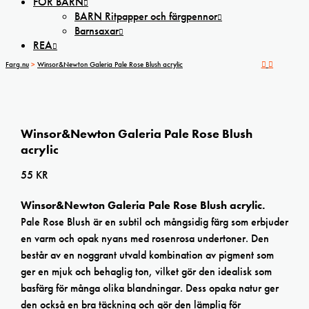
FÖR BARN
BARN Ritpapper och färgpennor
Barnsaxar
REA
Farg.nu
>
Winsor&Newton Galeria Pale Rose Blush acrylic
Winsor&Newton Galeria Pale Rose Blush
acrylic
55
KR
Winsor&Newton Galeria Pale Rose Blush acrylic.
Pale Rose Blush är en subtil och mångsidig färg som erbjuder
en varm och opak nyans med rosenrosa undertoner. Den
består av en noggrant utvald kombination av pigment som
ger en mjuk och behaglig ton, vilket gör den idealisk som
basfärg för många olika blandningar. Dess opaka natur ger
den också en bra täckning och gör den lämplig för