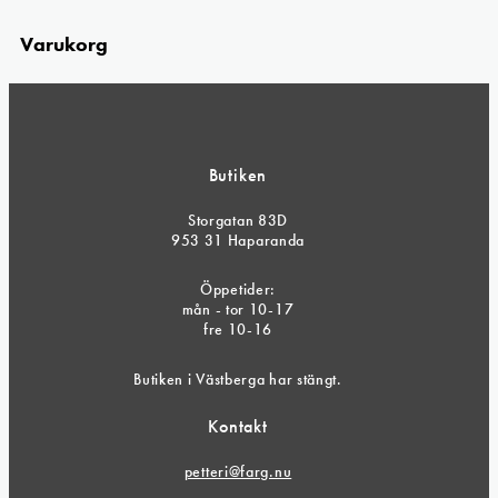
Varukorg
Butiken
Storgatan 83D
953 31 Haparanda
Öppetider:
mån - tor 10-17
fre 10-16
Butiken i Västberga har stängt.
Kontakt
petteri@farg.nu