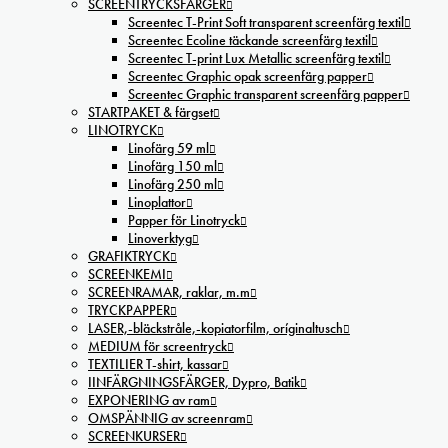
SCREENTRYCKSFÄRGER
Screentec T-Print Soft transparent screenfärg textil
Screentec Ecoline täckande screenfärg textil
Screentec T-print Lux Metallic screenfärg textil
Screentec Graphic opak screenfärg papper
Screentec Graphic transparent screenfärg papper
STARTPAKET & färgset
LINOTRYCK
Linofärg 59 ml
Linofärg 150 ml
Linofärg 250 ml
Linoplattor
Papper för Linotryck
Linoverktyg
GRAFIKTRYCK
SCREENKEMI
SCREENRAMAR, raklar, m.m
TRYCKPAPPER
LASER,-bläckstråle,-kopiatorfilm, oríginaltusch
MEDIUM för screentryck
TEXTILIER T-shirt, kassar
IINFÄRGNINGSFÄRGER, Dypro, Batik
EXPONERING av ram
OMSPÄNNIG av screenram
SCREENKURSER