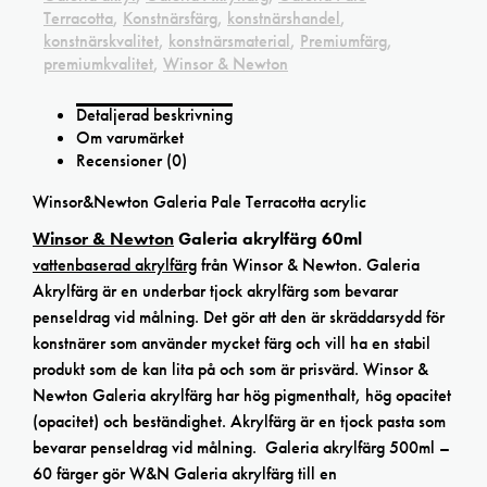
Terracotta
,
Konstnärsfärg
,
konstnärshandel
,
konstnärskvalitet
,
konstnärsmaterial
,
Premiumfärg
,
premiumkvalitet
,
Winsor & Newton
Detaljerad beskrivning
Om varumärket
Recensioner (0)
Winsor&Newton Galeria Pale Terracotta acrylic
Winsor & Newton
Galeria akrylfärg 60ml
vattenbaserad akrylfärg
från Winsor & Newton. Galeria
Akrylfärg är en underbar tjock akrylfärg som bevarar
penseldrag vid målning. Det gör att den är skräddarsydd för
konstnärer som använder mycket färg och vill ha en stabil
produkt som de kan lita på och som är prisvärd. Winsor &
Newton Galeria akrylfärg har hög pigmenthalt, hög opacitet
(opacitet) och beständighet. Akrylfärg är en tjock pasta som
bevarar penseldrag vid målning. Galeria akrylfärg 500ml –
60 färger gör W&N Galeria akrylfärg till en