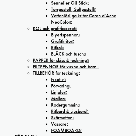
Sennelier Oil Stick
Torrpastell, Softpastell
Vattenlösliga kritor Caran d’Ache
NeoColor
KOL och grafitbaserat
Blyertspennor
Grafitkritor
Ritkol
BLÄCK och tusch
PAPPER för skiss & teckning
FILTPENNOR för vuxna och barn
TILLBEHÖR för teckning
Fixativ
Förvaring
Linjaler
Mallar
Radergummin
Ritbord & Ljusbord
Skärmattor
Vässare
FOAMBOARD