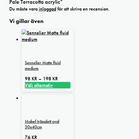
Pale Terracotta acrylic”
Du måste vara
inloggad
för att skriva en recension.
Vi gillar även
Sennelier Matte fluid
medium
Prisintervall:
98
KR
–
198
KR
98 kr
Välj alternativ
Den
till
här
198 kr
produkten
har
flera
Mabef träpalett oval
varianter.
30x40cm
De
olika
76
KR