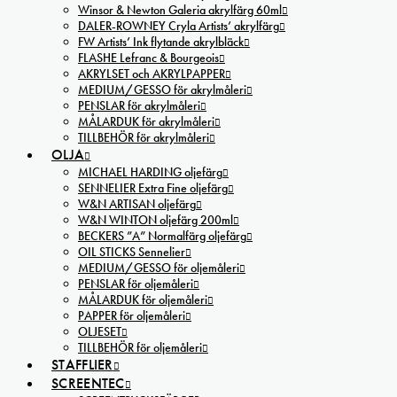
Winsor & Newton Galeria akrylfärg 60ml
DALER-ROWNEY Cryla Artists’ akrylfärg
FW Artists’ Ink flytande akrylbläck
FLASHE Lefranc & Bourgeois
AKRYLSET och AKRYLPAPPER
MEDIUM/GESSO för akrylmåleri
PENSLAR för akrylmåleri
MÅLARDUK för akrylmåleri
TILLBEHÖR för akrylmåleri
OLJA
MICHAEL HARDING oljefärg
SENNELIER Extra Fine oljefärg
W&N ARTISAN oljefärg
W&N WINTON oljefärg 200ml
BECKERS ”A” Normalfärg oljefärg
OIL STICKS Sennelier
MEDIUM/GESSO för oljemåleri
PENSLAR för oljemåleri
MÅLARDUK för oljemåleri
PAPPER för oljemåleri
OLJESET
TILLBEHÖR för oljemåleri
STAFFLIER
SCREENTEC