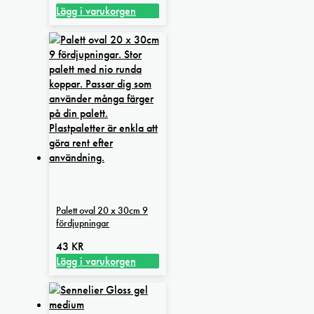
alternativen
Lägg i varukorgen
kan
väljas
på
produktsidan
Palett oval 20 x 30cm 9
fördjupningar
43
KR
Lägg i varukorgen