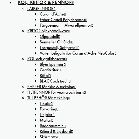
KOL, KRITOR & PENNOR
FÄRGPENNOR
Caran d’Ache
Faber Castell Polychromos
Färgpennor – Akvarellpennor
KRITOR olje-pastell-vax
Oljepastell
Sennelier Oil Stick
Torrpastell, Softpastell
Vattenlösliga kritor Caran d’Ache NeoColor
KOL och grafitbaserat
Blyertspennor
Grafitkritor
Ritkol
BLÄCK och tusch
PAPPER för skiss & teckning
FILTPENNOR för vuxna och barn
TILLBEHÖR för teckning
Fixativ
Förvaring
Linjaler
Mallar
Radergummin
Ritbord & Ljusbord
Skärmattor