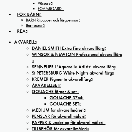
Vässare
FOAMBOARD
FÖR BARN
BARN Ritpapper och färgpennor
Barnsaxar
REA
AKVARELL
DANIEL SMITH Extra Fine akvarellfärg
WINSOR & NEWTON Professional akvarellfärg
SENNELIER L’Aquarelle Artists’ akvarellfärg
St PETERSBURG White Nights akvarellfärg
KREMER Pigmente akvarellfärg
AKVARELLSET
GOUACHE färger & set
GOUACHE 37ml
GOUACHE SET
MEDIUM för akvarellmåleri
PENSLAR för akvarellmåleri
PAPPER & underlag för akvarellmåleri
TILLBEHÖR för akvarellmåleri