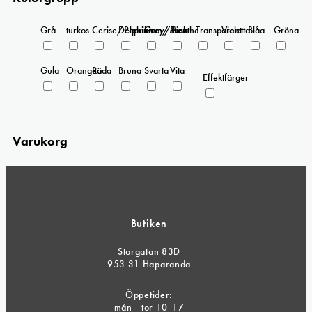
Grå
turkos
Cerise/Paprika
Delphinium/Menthe
Grey/Pink
Rosa
Transparent
Violetta
Blåa
Gröna
Gula
Orangea
Röda
Bruna
Svarta
Vita
Effektfärger
Varukorg
Butiken
Storgatan 83D
953 31 Haparanda
Öppetider:
mån - tor 10-17