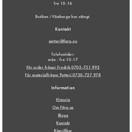
fre 10-16
Butiken i Västberga har stängt.
Kontakt
petteri@farg.nu
Telefontider:
mån - fre 10-17
För order frågor Fredrik 0703-751 992
För materialfrågor Petteri 0730-727 978
Information
Historia
Om Färg.se
Blogg
Kontakt
Köpvillkor