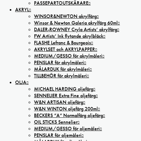
PASSEPARTOUTSKÄRARE
AKRYL
WINSOR&NEWTON akrylfärg
Winsor & Newton Galeria akrylfärg 60ml
DALER-ROWNEY Cryla Artists’ akrylfärg
FW Artists’ Ink flytande akrylbläck
FLASHE Lefranc & Bourgeois
AKRYLSET och AKRYLPAPPER
MEDIUM/GESSO för akrylmåleri
PENSLAR för akrylmåleri
MÅLARDUK för akrylmåleri
TILLBEHÖR för akrylmåleri
OLJA
MICHAEL HARDING oljefärg
SENNELIER Extra Fine oljefärg
W&N ARTISAN oljefärg
W&N WINTON oljefärg 200ml
BECKERS ”A” Normalfärg oljefärg
OIL STICKS Sennelier
MEDIUM/GESSO för oljemåleri
PENSLAR för oljemåleri