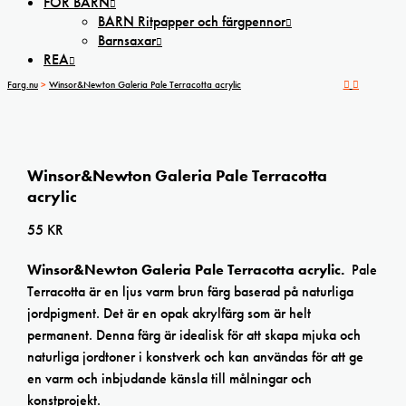
FÖR BARN
BARN Ritpapper och färgpennor
Barnsaxar
REA
Farg.nu
>
Winsor&Newton Galeria Pale Terracotta acrylic
Winsor&Newton Galeria Pale Terracotta
acrylic
55
KR
Winsor&Newton Galeria Pale Terracotta acrylic.
Pale
Terracotta är en ljus varm brun färg baserad på naturliga
jordpigment. Det är en opak akrylfärg som är helt
permanent. Denna färg är idealisk för att skapa mjuka och
naturliga jordtoner i konstverk och kan användas för att ge
en varm och inbjudande känsla till målningar och
konstprojekt.