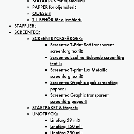
MÅLARDUK för oljemåleri
PAPPER för oljemåleri
OLJESET
TILLBEHÖR för oljemåleri
STAFFLIER
SCREENTEC
SCREENTRYCKSFÄRGER
Screentec T-Print Soft transparent
screenfärg textil
Screentec Ecoline täckande screenfärg
textil
Screentec T-print Lux Metallic
screenfärg textil
Screentec Graphic opak screenfärg
papper
Screentec Graphic transparent
screenfärg papper
STARTPAKET & färgset
LINOTRYCK
Linofärg 59 ml
Linofärg 150 ml
Linofärg 250 ml