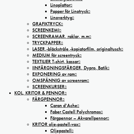
Linoplattor
Papper för Linotryck
Linoverktyg
GRAFIKTRYCK
SCREENKEMI
SCREENRAMAR, raklar, m.m
TRYCKPAPPER
LASER,-bläckstråle,-kopiatorfilm, oríginaltusch
MEDIUM för screentryck
TEXTILIER T-shirt, kassar
IINFÄRGNINGSFÄRGER, Dypro, Batik
EXPONERING av ram
OMSPÄNNIG av screenram
SCREENKURSER
KOL, KRITOR & PENNOR
FÄRGPENNOR
Caran d’Ache
Faber Castell Polychromos
Färgpennor – Akvarellpennor
KRITOR olje-pastell-vax
Oljepastell