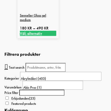
Sennelier Gloss gel
medium
Prisintervall:
180
KR
–
490
KR
180 kr
Välj alternativ
Den
till
här
490 kr
produkten
Filtrera produkter
har
flera
varianter.
Text search
De
olika
Kategorier
alternativen
kan
Varumärken
väljas
Price filter
på
Erbjudanden
(23)
produktsidan
Featured products
Kulörgrupp