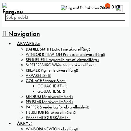
0
0
KR
Fri frakt över 700kr!
Navigation
AKVARELL
DANIEL SMITH Extra Fine akvarellfärg
WINSOR & NEWTON Professional akvarellfärg
SENNELIER L’Aquarelle Artists’ akvarellfärg
St PETERSBURG White Nights akvarellfärg
KREMER Pigmente akvarellfärg
AKVARELLSET
GOUACHE färger & set
GOUACHE 37ml
GOUACHE SET
MEDIUM för akvarellmåleri
PENSLAR för akvarellmåleri
PAPPER & underlag för akvarellmåleri
TILLBEHÖR för akvarellmåleri
PASSEPARTOUTSKÄRARE
AKRYL
WINSOR&NEWTON akrylfärg