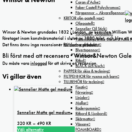
Caran d’Ache
Faber Castell Polychromos
Färgpennor – Akvarellpennor
KRITOR olje-pastell-vax
Oljepastell
Sennelier Oil Stick
Winsor & Newton grundades 1832 i London, av kemisten William Winso
Torrpastell, Softpastell
företaget inom konstnärsmaterial i slutet av 1800-talet, och blev ett 
Vattenlösliga kritor Caran d’Ache
Det finns ännu inga recensioner för denna produkt.
KOL och grafitbaserat
Blyertspennor
Bli först med att recensera ”Winsor&Newton Gal
Grafitkritor
Ritkol
Du måste vara
inloggad
för att skriva en recension.
BLÄCK och tusch
PAPPER för skiss & teckning
Vi gillar även
FILTPENNOR för vuxna och barn
TILLBEHÖR för teckning
Fixativ
Förvaring
Linjaler
Mallar
Radergummin
Sennelier Matte gel medium
Ritbord & Ljusbord
Skärmattor
Prisintervall:
320
KR
–
490
KR
Vässare
320 kr
Välj alternativ
FOAMBOARD