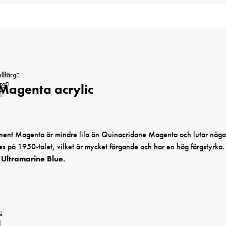
lfärg
rg
agenta acrylic
ent Magenta är mindre lila än Quinacridone Magenta och lutar någo
s på 1950-talet, vilket är mycket färgande och har en hög färgstyrka
 Ultramarine Blue.