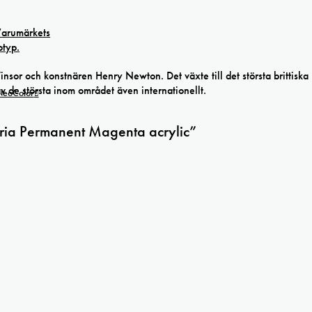
r och konstnären Henry Newton. Det växte till det största brittiska
av de största inom området även internationellt.
 NeoColor
eria Permanent Magenta acrylic”