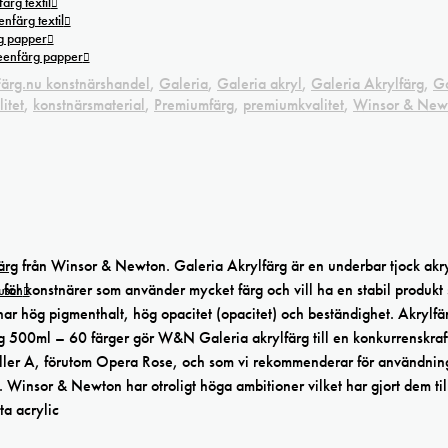
ärg textil
nfärg textil
g papper
reenfärg papper
Färg.nu konstnärshandel
,
Galeria
,
Galeria akryl
,
Galeria Akrylfärg
,
Ga
itet
,
konstnärsmaterial
,
Premiumfärg
,
premiumkvalitet
,
Winsor & New
ärg
från Winsor & Newton. Galeria Akrylfärg är en underbar tjock akry
 för konstnärer som använder mycket färg och vill ha en stabil produkt
tusch
ar hög pigmenthalt, hög opacitet (opacitet) och beständighet. Akrylfä
g 500ml – 60 färger gör W&N Galeria akrylfärg till en konkurrenskraf
eller A, förutom Opera Rose, och som vi rekommenderar för användnin
. Winsor & Newton har otroligt höga ambitioner vilket har gjort dem til
a acrylic