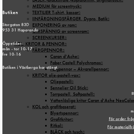
MEDIUM för screentryck
TEXTILIER T-shirt, kassar
Butiken
IINFÄRGNINGSFÄRGER, Dypro, Batik
EXPONERING av ram
Storgatan 83D
953 31 Haparanda
OMSPÄNNIG av screenram
SCREENKURSER
Öppetider:
KOL, KRITOR & PENNOR
mån - tor 10-17
FÄRGPENNOR
fre 10-16
Caran d’Ache
Faber Castell Polychromos
Butiken i Västberga har stängt.
Färgpennor – Akvarellpennor
KRITOR olje-pastell-vax
Oljepastell
Sennelier Oil Stick
p
Torrpastell, Softpastell
Vattenlösliga kritor Caran d’Ache NeoColo
KOL och grafitbaserat
m
Blyertspennor
Grafitkritor
För order fr
Ritkol
För materialf
BLÄCK och tusch