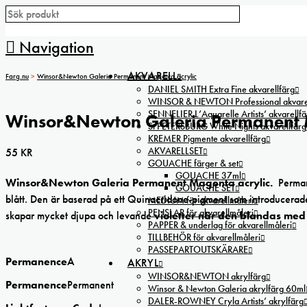
Navigation
AKVARELL
Farg.nu
>
Winsor&Newton Galeria Permanent Magenta acrylic
DANIEL SMITH Extra Fine akvarellfärg
WINSOR & NEWTON Professional akvarel
SENNELIER L’Aquarelle Artists’ akvarellfä
Winsor&Newton Galeria Permanent M
St PETERSBURG White Nights akvarellfärg
KREMER Pigmente akvarellfärg
AKVARELLSET
55
KR
GOUACHE färger & set
GOUACHE 37ml
Winsor&Newton Galeria Permanent Magenta acrylic.
Perman
GOUACHE SET
blått. Den är baserad på ett Quinacridone-pigment som introducerade
MEDIUM för akvarellmåleri
PENSLAR för akvarellmåleri
skapar mycket djupa och levande
violetter när den blandas med
PAPPER & underlag för akvarellmåleri
TILLBEHÖR för akvarellmåleri
PASSEPARTOUTSKÄRARE
Permanence
A
AKRYL
WINSOR&NEWTON akrylfärg
Permanence
Permanent
Winsor & Newton Galeria akrylfärg 60ml
DALER-ROWNEY Cryla Artists’ akrylfärg