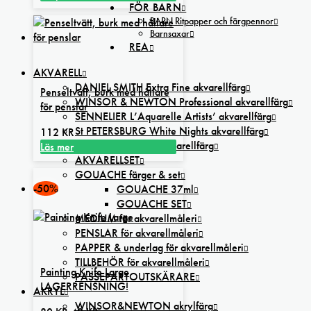
FÖR BARN
Den
till
BARN Ritpapper och färgpennor
här
490 kr
Barnsaxar
produkten
REA
har
flera
AKVARELL
varianter.
DANIEL SMITH Extra Fine akvarellfärg
Penseltvätt, burk med hållare
De
WINSOR & NEWTON Professional akvarellfärg
för penslar
olika
SENNELIER L’Aquarelle Artists’ akvarellfärg
alternativen
St PETERSBURG White Nights akvarellfärg
112
KR
kan
KREMER Pigmente akvarellfärg
Läs mer
väljas
AKVARELLSET
på
GOUACHE färger & set
produktsidan
-50%
GOUACHE 37ml
GOUACHE SET
MEDIUM för akvarellmåleri
PENSLAR för akvarellmåleri
PAPPER & underlag för akvarellmåleri
TILLBEHÖR för akvarellmåleri
Painting Knife Large
PASSEPARTOUTSKÄRARE
LAGERRENSNING!
AKRYL
WINSOR&NEWTON akrylfärg