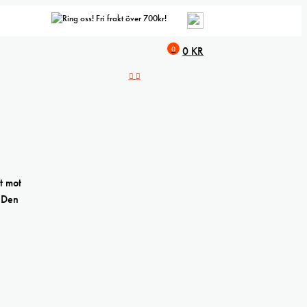
Fri frakt över 700kr!
0
0
KR
t mot
. Den