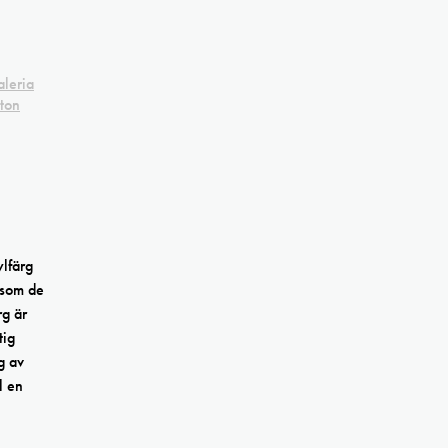
leria
ton
lfärg
 som de
rg är
tig
g av
l en