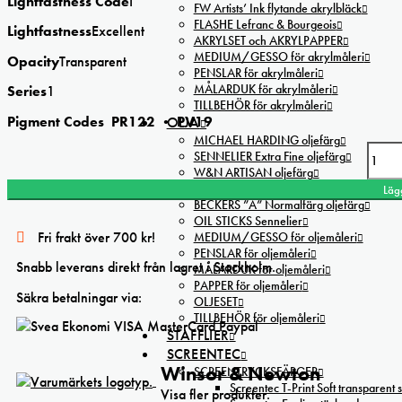
Lightfastness Code
I
FW Artists’ Ink flytande akrylbläck
FLASHE Lefranc & Bourgeois
Lightfastness
Excellent
AKRYLSET och AKRYLPAPPER
MEDIUM/GESSO för akrylmåleri
Opacity
Transparent
PENSLAR för akrylmåleri
MÅLARDUK för akrylmåleri
Series
1
TILLBEHÖR för akrylmåleri
Pigment Codes
PR122 • PV19
OLJA
MICHAEL HARDING oljefärg
SENNELIER Extra Fine oljefärg
Winsor&Newton Galeria Permanent Magenta acrylic mängd
W&N ARTISAN oljefärg
W&N WINTON oljefärg 200ml
Läg
BECKERS ”A” Normalfärg oljefärg
OIL STICKS Sennelier
Fri frakt över 700 kr!
MEDIUM/GESSO för oljemåleri
PENSLAR för oljemåleri
Snabb leverans direkt från lagret i Stockholm.
MÅLARDUK för oljemåleri
PAPPER för oljemåleri
Säkra betalningar via:
OLJESET
TILLBEHÖR för oljemåleri
STAFFLIER
SCREENTEC
Winsor & Newton
SCREENTRYCKSFÄRGER
Screentec T-Print Soft transparent s
Visa fler produkter.