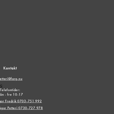
Kontakt
etteri@farg.nu
r
Telefontider:
ån - fre 10-17
ågor Fredrik 0703-751 992
rågor Petteri 0730-727 978