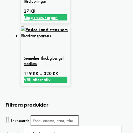
fördjupningar
olika
alternativen
27
KR
kan
Lägg i varukorgen
väljas
på
produktsidan
Sennelier Thick gloss gel
medium
Prisintervall:
119
KR
–
320
KR
119 kr
Välj alternativ
Den
till
här
320 kr
produkten
Filtrera produkter
har
flera
varianter.
Text search
De
olika