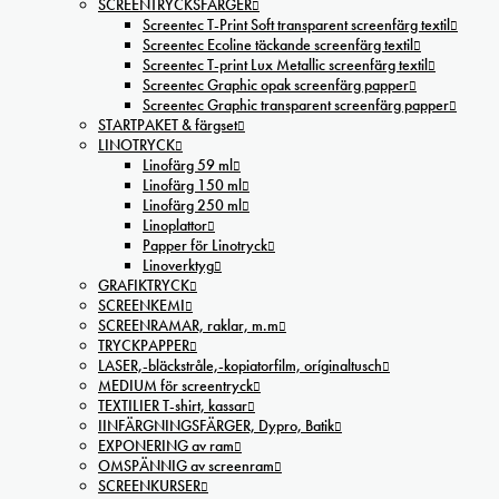
SCREENTRYCKSFÄRGER
Screentec T-Print Soft transparent screenfärg textil
Screentec Ecoline täckande screenfärg textil
Screentec T-print Lux Metallic screenfärg textil
Screentec Graphic opak screenfärg papper
Screentec Graphic transparent screenfärg papper
STARTPAKET & färgset
LINOTRYCK
Linofärg 59 ml
Linofärg 150 ml
Linofärg 250 ml
Linoplattor
Papper för Linotryck
Linoverktyg
GRAFIKTRYCK
SCREENKEMI
SCREENRAMAR, raklar, m.m
TRYCKPAPPER
LASER,-bläckstråle,-kopiatorfilm, oríginaltusch
MEDIUM för screentryck
TEXTILIER T-shirt, kassar
IINFÄRGNINGSFÄRGER, Dypro, Batik
EXPONERING av ram
OMSPÄNNIG av screenram
SCREENKURSER