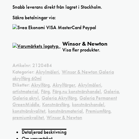
Snabb leverans direkt från lagret i Stockholm.
Säkra betalningar via:
Winsor & Newton
Visa fler produkter.
Artikelnr:
2120484
Kategorier:
Akrylmåleri
,
Winsor & Newton Galeria
akrylfärg 60ml
Etiketter:
Akrylfärg
,
Akrylfärger
,
Akrylmåleri
,
artistmaterial
,
Färg
,
Färg.nu konstnärshandel
,
Galeria
,
Galeria akryl
,
Galeria Akrylfärg
,
Galeria Permanent
GreenMiddle
,
Konstnärsfärg
,
konstnärshandel
,
konstnärskvalitet
,
konstnärsmaterial
,
Premiumfärg
,
premiumkvalitet
,
Winsor & Newton
Detaljerad beskrivning
Om varumärket