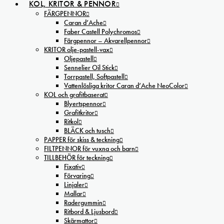
KOL, KRITOR & PENNOR
FÄRGPENNOR
Caran d’Ache
Faber Castell Polychromos
Färgpennor – Akvarellpennor
KRITOR olje-pastell-vax
Oljepastell
Sennelier Oil Stick
Torrpastell, Softpastell
Vattenlösliga kritor Caran d’Ache NeoColor
KOL och grafitbaserat
Blyertspennor
Grafitkritor
Ritkol
BLÄCK och tusch
PAPPER för skiss & teckning
FILTPENNOR för vuxna och barn
TILLBEHÖR för teckning
Fixativ
Förvaring
Linjaler
Mallar
Radergummin
Ritbord & Ljusbord
Skärmattor