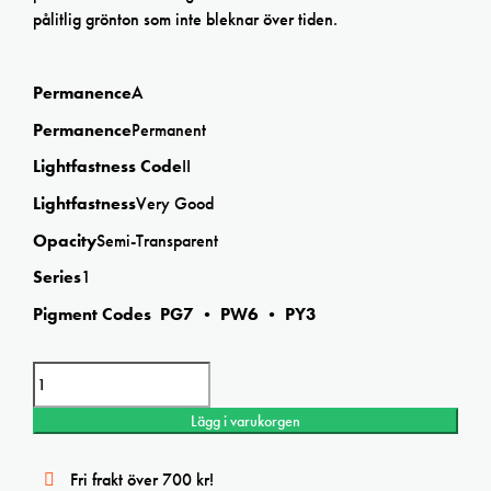
pålitlig grönton som inte bleknar över tiden.
Permanence
A
Permanence
Permanent
Lightfastness Code
II
Lightfastness
Very Good
Opacity
Semi-Transparent
Series
1
Pigment Codes PG7 • PW6 • PY3
Winsor&Newton Galeria Permanent GreenMiddle acrylic mängd
Lägg i varukorgen
Fri frakt över 700 kr!