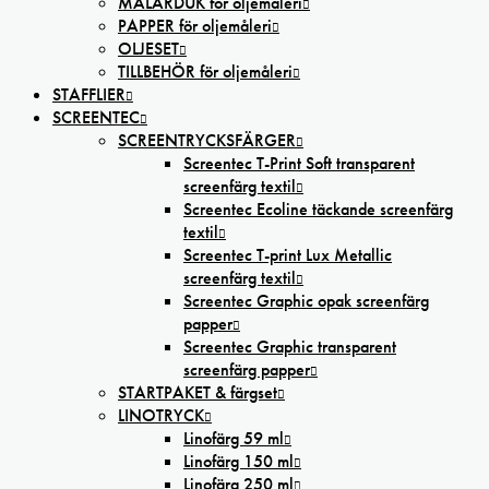
MÅLARDUK för oljemåleri
PAPPER för oljemåleri
OLJESET
TILLBEHÖR för oljemåleri
STAFFLIER
SCREENTEC
SCREENTRYCKSFÄRGER
Screentec T-Print Soft transparent
screenfärg textil
Screentec Ecoline täckande screenfärg
textil
Screentec T-print Lux Metallic
screenfärg textil
Screentec Graphic opak screenfärg
papper
Screentec Graphic transparent
screenfärg papper
STARTPAKET & färgset
LINOTRYCK
Linofärg 59 ml
Linofärg 150 ml
Linofärg 250 ml