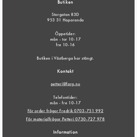
Butiken
Storgatan 83D
953 31 Haparanda
Öppetider:
mån - tor 10-17
fre 10-16
Butiken i Västberga har stängt.
Kontakt
petteri@farg.nu
Telefontider:
mån - fre 10-17
För order frågor Fredrik 0703-751 992
För materialfrågor Petteri 0730-727 978
Information