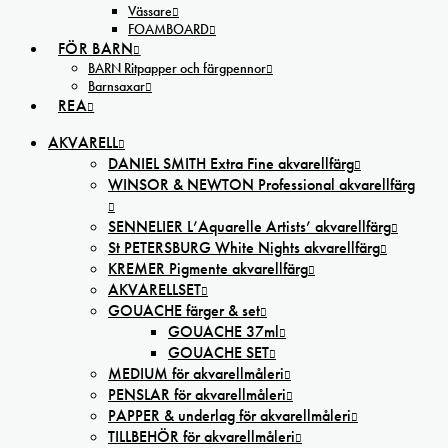
Vässare
FOAMBOARD
FÖR BARN
BARN Ritpapper och färgpennor
Barnsaxar
REA
AKVARELL
DANIEL SMITH Extra Fine akvarellfärg
WINSOR & NEWTON Professional akvarellfärg
SENNELIER L’Aquarelle Artists’ akvarellfärg
St PETERSBURG White Nights akvarellfärg
KREMER Pigmente akvarellfärg
AKVARELLSET
GOUACHE färger & set
GOUACHE 37ml
GOUACHE SET
MEDIUM för akvarellmåleri
PENSLAR för akvarellmåleri
PAPPER & underlag för akvarellmåleri
TILLBEHÖR för akvarellmåleri