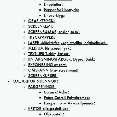
Linoplattor
Papper för Linotryck
Linoverktyg
GRAFIKTRYCK
SCREENKEMI
SCREENRAMAR, raklar, m.m
TRYCKPAPPER
LASER,-bläckstråle,-kopiatorfilm, oríginaltusch
MEDIUM för screentryck
TEXTILIER T-shirt, kassar
IINFÄRGNINGSFÄRGER, Dypro, Batik
EXPONERING av ram
OMSPÄNNIG av screenram
SCREENKURSER
KOL, KRITOR & PENNOR
FÄRGPENNOR
Caran d’Ache
Faber Castell Polychromos
Färgpennor – Akvarellpennor
KRITOR olje-pastell-vax
Oljepastell