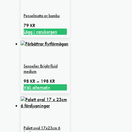
Penselmatta av bambu
79
KR
Lägg i varukorgen
Sennelier Bright fluid
medium
Prisintervall:
98
KR
–
198
KR
98 kr
Välj alternativ
Den
till
här
198 kr
produkten
har
flera
varianter.
Palett oval 17x23cm 6
De