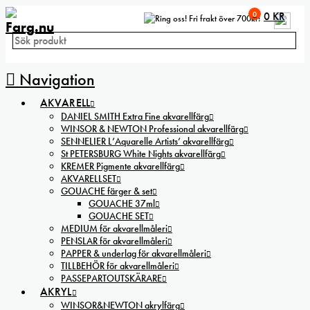
0
0
KR
Fri frakt över 700kr!
Navigation
AKVARELL
DANIEL SMITH Extra Fine akvarellfärg
WINSOR & NEWTON Professional akvarellfärg
SENNELIER L’Aquarelle Artists’ akvarellfärg
St PETERSBURG White Nights akvarellfärg
KREMER Pigmente akvarellfärg
AKVARELLSET
GOUACHE färger & set
GOUACHE 37ml
GOUACHE SET
MEDIUM för akvarellmåleri
PENSLAR för akvarellmåleri
PAPPER & underlag för akvarellmåleri
TILLBEHÖR för akvarellmåleri
PASSEPARTOUTSKÄRARE
AKRYL
WINSOR&NEWTON akrylfärg