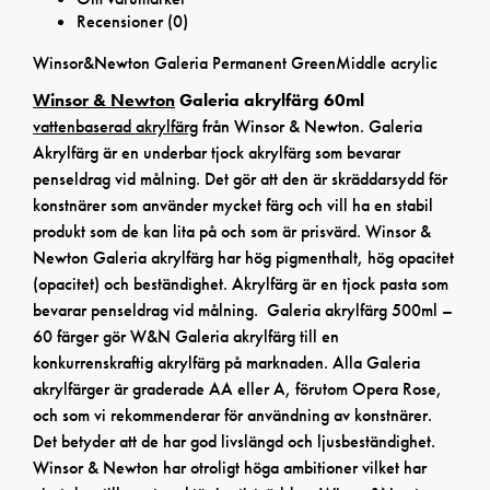
Recensioner (0)
Winsor&Newton Galeria Permanent GreenMiddle acrylic
Winsor & Newton
Galeria akrylfärg 60ml
vattenbaserad akrylfärg
från Winsor & Newton. Galeria
Akrylfärg är en underbar tjock akrylfärg som bevarar
penseldrag vid målning. Det gör att den är skräddarsydd för
konstnärer som använder mycket färg och vill ha en stabil
produkt som de kan lita på och som är prisvärd. Winsor &
Newton Galeria akrylfärg har hög pigmenthalt, hög opacitet
(opacitet) och beständighet. Akrylfärg är en tjock pasta som
bevarar penseldrag vid målning. Galeria akrylfärg 500ml –
60 färger gör W&N Galeria akrylfärg till en
konkurrenskraftig akrylfärg på marknaden. Alla Galeria
akrylfärger är graderade AA eller A, förutom Opera Rose,
och som vi rekommenderar för användning av konstnärer.
Det betyder att de har god livslängd och ljusbeständighet.
Winsor & Newton har otroligt höga ambitioner vilket har