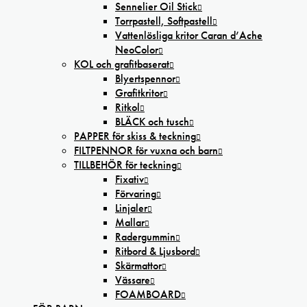
Sennelier Oil Stick
Torrpastell, Softpastell
Vattenlösliga kritor Caran d’Ache
NeoColor
KOL och grafitbaserat
Blyertspennor
Grafitkritor
Ritkol
BLÄCK och tusch
PAPPER för skiss & teckning
FILTPENNOR för vuxna och barn
TILLBEHÖR för teckning
Fixativ
Förvaring
Linjaler
Mallar
Radergummin
Ritbord & Ljusbord
Skärmattor
Vässare
FOAMBOARD