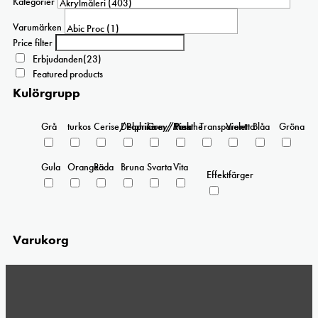
Kategorier
alternativen
kan
Varumärken
väljas
Price filter
på
Erbjudanden
(23)
produktsidan
Featured products
Kulörgrupp
Grå
turkos
Cerise/Paprika
Delphinium/Menthe
Grey/Pink
Rosa
Transparent
Violetta
Blåa
Gröna
Gula
Orangea
Röda
Bruna
Svarta
Vita
Effektfärger
Varukorg