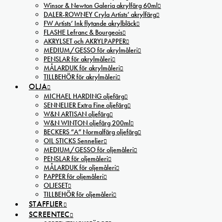
Winsor & Newton Galeria akrylfärg 60ml
DALER-ROWNEY Cryla Artists’ akrylfärg
FW Artists’ Ink flytande akrylbläck
FLASHE Lefranc & Bourgeois
AKRYLSET och AKRYLPAPPER
MEDIUM/GESSO för akrylmåleri
PENSLAR för akrylmåleri
MÅLARDUK för akrylmåleri
TILLBEHÖR för akrylmåleri
OLJA
MICHAEL HARDING oljefärg
SENNELIER Extra Fine oljefärg
W&N ARTISAN oljefärg
W&N WINTON oljefärg 200ml
BECKERS ”A” Normalfärg oljefärg
OIL STICKS Sennelier
MEDIUM/GESSO för oljemåleri
PENSLAR för oljemåleri
MÅLARDUK för oljemåleri
PAPPER för oljemåleri
OLJESET
TILLBEHÖR för oljemåleri
STAFFLIER
SCREENTEC