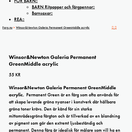
FÖR BARN
BARN Ritpapper och färgpennor
Barnsaxar
REA
Farg.nu
>
Winsor&Newton Galeria Permanent GreenMiddle acrylic
Winsor&Newton Galeria Permanent
GreenMiddle acrylic
55
KR
Winsor&Newton Galeria Permanent GreenMiddle
acrylic.
Permanent Green är en färg som ofta används för
att skapa levande gröna nyanser i konstverk där hållbara
gröna toner krävs. Den är känd för sin starka
mittområdesgröna färgton och är tillverkad av en blandning
av pigment som gör den extremt ljusbeständig och
permanent. Denna färg är idealisk för målare som vill ha en