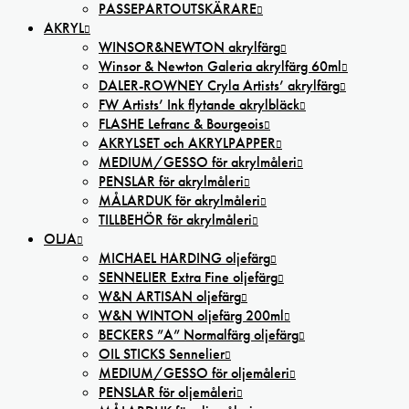
PASSEPARTOUTSKÄRARE
AKRYL
WINSOR&NEWTON akrylfärg
Winsor & Newton Galeria akrylfärg 60ml
DALER-ROWNEY Cryla Artists’ akrylfärg
FW Artists’ Ink flytande akrylbläck
FLASHE Lefranc & Bourgeois
AKRYLSET och AKRYLPAPPER
MEDIUM/GESSO för akrylmåleri
PENSLAR för akrylmåleri
MÅLARDUK för akrylmåleri
TILLBEHÖR för akrylmåleri
OLJA
MICHAEL HARDING oljefärg
SENNELIER Extra Fine oljefärg
W&N ARTISAN oljefärg
W&N WINTON oljefärg 200ml
BECKERS ”A” Normalfärg oljefärg
OIL STICKS Sennelier
MEDIUM/GESSO för oljemåleri
PENSLAR för oljemåleri