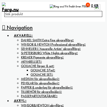
0
0
KR
Fri frakt över 700kr!
Navigation
AKVARELL
DANIEL SMITH Extra Fine akvarellfärg
WINSOR & NEWTON Professional akvarellfärg
SENNELIER L’Aquarelle Artists’ akvarellfärg
St PETERSBURG White Nights akvarellfärg
KREMER Pigmente akvarellfärg
AKVARELLSET
GOUACHE färger & set
GOUACHE 37ml
GOUACHE SET
MEDIUM för akvarellmåleri
PENSLAR för akvarellmåleri
PAPPER & underlag för akvarellmåleri
TILLBEHÖR för akvarellmåleri
PASSEPARTOUTSKÄRARE
AKRYL
WINSOR&NEWTON akrylfärg