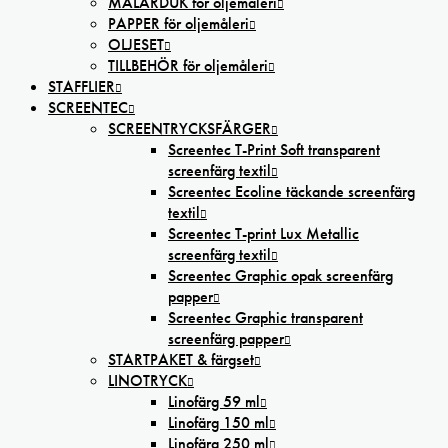
MÅLARDUK för oljemåleri
PAPPER för oljemåleri
OLJESET
TILLBEHÖR för oljemåleri
STAFFLIER
SCREENTEC
SCREENTRYCKSFÄRGER
Screentec T-Print Soft transparent
screenfärg textil
Screentec Ecoline täckande screenfärg
textil
Screentec T-print Lux Metallic
screenfärg textil
Screentec Graphic opak screenfärg
papper
Screentec Graphic transparent
screenfärg papper
STARTPAKET & färgset
LINOTRYCK
Linofärg 59 ml
Linofärg 150 ml
Linofärg 250 ml