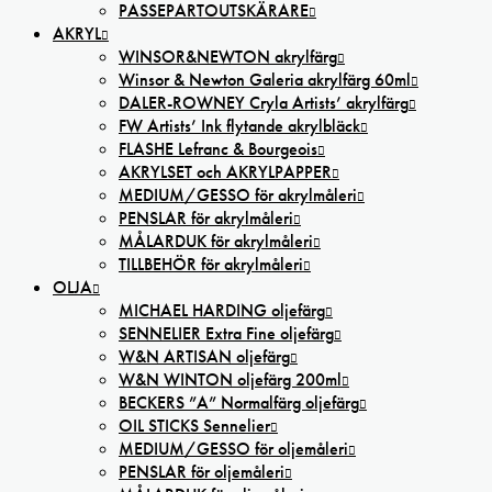
PASSEPARTOUTSKÄRARE
AKRYL
WINSOR&NEWTON akrylfärg
Winsor & Newton Galeria akrylfärg 60ml
DALER-ROWNEY Cryla Artists’ akrylfärg
FW Artists’ Ink flytande akrylbläck
FLASHE Lefranc & Bourgeois
AKRYLSET och AKRYLPAPPER
MEDIUM/GESSO för akrylmåleri
PENSLAR för akrylmåleri
MÅLARDUK för akrylmåleri
TILLBEHÖR för akrylmåleri
OLJA
MICHAEL HARDING oljefärg
SENNELIER Extra Fine oljefärg
W&N ARTISAN oljefärg
W&N WINTON oljefärg 200ml
BECKERS ”A” Normalfärg oljefärg
OIL STICKS Sennelier
MEDIUM/GESSO för oljemåleri
PENSLAR för oljemåleri