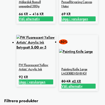
Målarduk Bomull
Penselförvaring Canvas
uppspänd 380g
Natur
Prisintervall:
66
KR
–
416
KR
69
KR
66 kr
Välj alternativ
Lägg i varukorgen
Den
till
här
416 kr
produkten
har
-50%
flera
Betygsatt
5.00
av 5
varianter.
De
olika
alternativen
FW Fluorescent Yellow
kan
Artists’ Acrylic Ink
Painting Knife Large
väljas
LAGERRENSNING!
92
KR
på
Det
Det
80
KR
40
KR
Lägg i varukorgen
produktsidan
ursprungliga
nuvarande
Välj alternativ
Den
priset
priset
här
var:
är:
Filtrera produkter
produkten
80 kr.
40 kr.