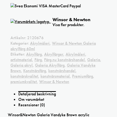
Winsor & Newton
Visa fler produkter.
Artikelnr:
2120676
Kategorier:
Akrylmåleri
,
Winsor & Newton Galeria
akrylfärg 60ml
Etiketter:
Akrylfärg
,
Akrylfärger
,
Akrylmåleri
,
artistmaterial
,
Färg
,
Färg.nu konstnärshandel
,
Galeria
,
Galeria akryl
,
Galeria Akrylfärg
,
Galeria Vandyke
Brown
,
Konstnärsfärg
,
konstnärshandel
,
konstnärskvalitet
,
konstnärsmaterial
,
Premiumfärg
,
premiumkvalitet
,
Winsor & Newton
Detaljerad beskrivning
Om varumärket
Recensioner (0)
Winsor&Newton Galeria Vandyke Brown acrylic