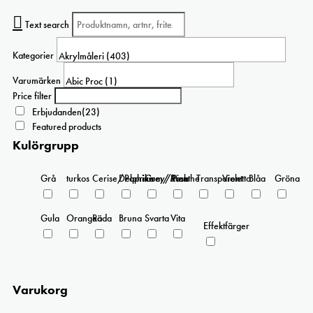
har
flera
Text search
varianter.
De
Kategorier
olika
alternativen
Varumärken
kan
Price filter
väljas
Erbjudanden
(23)
på
Featured products
produktsidan
Kulörgrupp
Grå
turkos
Cerise/Paprika
Delphinium/Menthe
Grey/Pink
Rosa
Transparent
Violetta
Blåa
Gröna
Gula
Orangea
Röda
Bruna
Svarta
Vita
Effektfärger
Varukorg