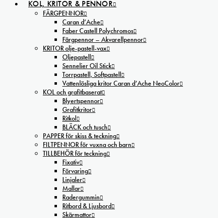
KOL, KRITOR & PENNOR
FÄRGPENNOR
Caran d’Ache
Faber Castell Polychromos
Färgpennor – Akvarellpennor
KRITOR olje-pastell-vax
Oljepastell
Sennelier Oil Stick
Torrpastell, Softpastell
Vattenlösliga kritor Caran d’Ache NeoColor
KOL och grafitbaserat
Blyertspennor
Grafitkritor
Ritkol
BLÄCK och tusch
PAPPER för skiss & teckning
FILTPENNOR för vuxna och barn
TILLBEHÖR för teckning
Fixativ
Förvaring
Linjaler
Mallar
Radergummin
Ritbord & Ljusbord
Skärmattor