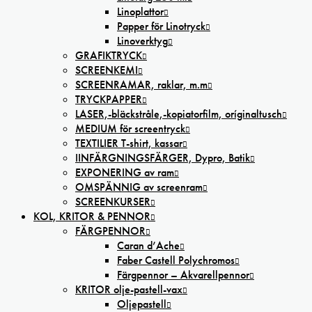
Linoplattor
Papper för Linotryck
Linoverktyg
GRAFIKTRYCK
SCREENKEMI
SCREENRAMAR, raklar, m.m
TRYCKPAPPER
LASER,-bläckstråle,-kopiatorfilm, oríginaltusch
MEDIUM för screentryck
TEXTILIER T-shirt, kassar
IINFÄRGNINGSFÄRGER, Dypro, Batik
EXPONERING av ram
OMSPÄNNIG av screenram
SCREENKURSER
KOL, KRITOR & PENNOR
FÄRGPENNOR
Caran d’Ache
Faber Castell Polychromos
Färgpennor – Akvarellpennor
KRITOR olje-pastell-vax
Oljepastell