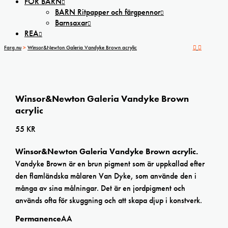
FÖR BARN
BARN Ritpapper och färgpennor
Barnsaxar
REA
Farg.nu
>
Winsor&Newton Galeria Vandyke Brown acrylic
Winsor&Newton Galeria Vandyke Brown
acrylic
55
KR
Winsor&Newton Galeria Vandyke Brown acrylic.
Vandyke Brown är en brun pigment som är uppkallad efter
den flamländska målaren Van Dyke, som använde den i
många av sina målningar. Det är en jordpigment och
används ofta för skuggning och att skapa djup i konstverk.
Permanence
AA