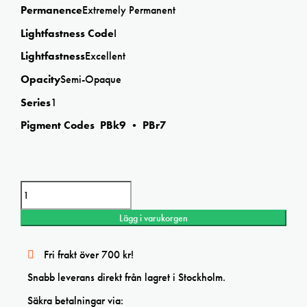
Permanence
Extremely Permanent
Lightfastness Code
I
Lightfastness
Excellent
Opacity
Semi-Opaque
Series
1
Pigment Codes PBk9 • PBr7
Winsor&Newton Galeria Vandyke Brown acrylic mängd
Lägg i varukorgen
Fri frakt över 700 kr!
Snabb leverans direkt från lagret i Stockholm.
Säkra betalningar via: