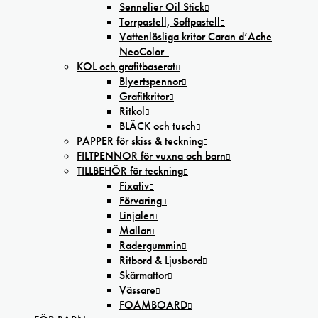
Sennelier Oil Stick
Torrpastell, Softpastell
Vattenlösliga kritor Caran d’Ache
NeoColor
KOL och grafitbaserat
Blyertspennor
Grafitkritor
Ritkol
BLÄCK och tusch
PAPPER för skiss & teckning
FILTPENNOR för vuxna och barn
TILLBEHÖR för teckning
Fixativ
Förvaring
Linjaler
Mallar
Radergummin
Ritbord & Ljusbord
Skärmattor
Vässare
FOAMBOARD