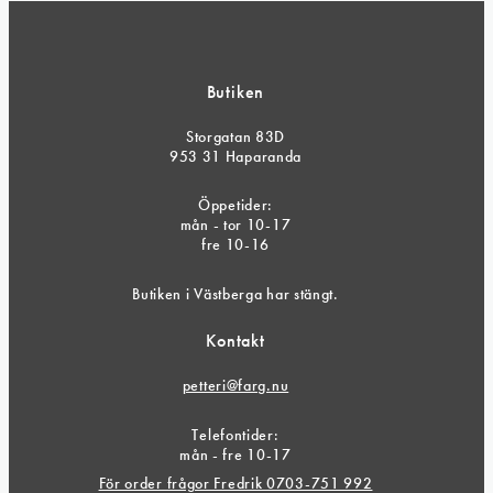
Butiken
Storgatan 83D
953 31 Haparanda
Öppetider:
mån - tor 10-17
fre 10-16
Butiken i Västberga har stängt.
Kontakt
petteri@farg.nu
Telefontider:
mån - fre 10-17
För order frågor Fredrik 0703-751 992