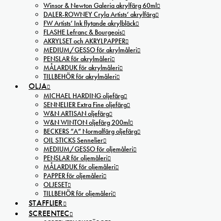
Winsor & Newton Galeria akrylfärg 60ml
DALER-ROWNEY Cryla Artists’ akrylfärg
FW Artists’ Ink flytande akrylbläck
FLASHE Lefranc & Bourgeois
AKRYLSET och AKRYLPAPPER
MEDIUM/GESSO för akrylmåleri
PENSLAR för akrylmåleri
MÅLARDUK för akrylmåleri
TILLBEHÖR för akrylmåleri
OLJA
MICHAEL HARDING oljefärg
SENNELIER Extra Fine oljefärg
W&N ARTISAN oljefärg
W&N WINTON oljefärg 200ml
BECKERS ”A” Normalfärg oljefärg
OIL STICKS Sennelier
MEDIUM/GESSO för oljemåleri
PENSLAR för oljemåleri
MÅLARDUK för oljemåleri
PAPPER för oljemåleri
OLJESET
TILLBEHÖR för oljemåleri
STAFFLIER
SCREENTEC