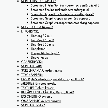
SCREENTRYCKSFÄRGER
Screentec T-Print Soft transparent screenfärg textil
Screentec Ecoline täckande screenfärg textil
Screentec T-print Lux Metallic screenfärg textil
Screentec Graphic opak screenfärg papper
Screentec Graphic transparent screenfärg papper
STARTPAKET & färgset
LINOTRYCK
Linofärg 59 ml
Linofärg 150 ml
Linofärg 250 ml
Linoplattor
Papper för Linotryck
Linoverktyg
GRAFIKTRYCK
SCREENKEMI
SCREENRAMAR, raklar, m.m
TRYCKPAPPER
LASER,-bläckstråle,-kopiatorfilm, oríginaltusch
MEDIUM för screentryck
TEXTILIER T-shirt, kassar
IINFÄRGNINGSFÄRGER, Dypro, Batik
EXPONERING av ram
OMSPÄNNIG av screenram
SCREENKURSER