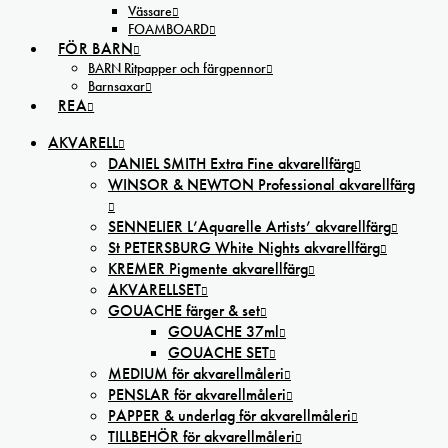
Vässare
FOAMBOARD
FÖR BARN
BARN Ritpapper och färgpennor
Barnsaxar
REA
AKVARELL
DANIEL SMITH Extra Fine akvarellfärg
WINSOR & NEWTON Professional akvarellfärg
SENNELIER L’Aquarelle Artists’ akvarellfärg
St PETERSBURG White Nights akvarellfärg
KREMER Pigmente akvarellfärg
AKVARELLSET
GOUACHE färger & set
GOUACHE 37ml
GOUACHE SET
MEDIUM för akvarellmåleri
PENSLAR för akvarellmåleri
PAPPER & underlag för akvarellmåleri
TILLBEHÖR för akvarellmåleri