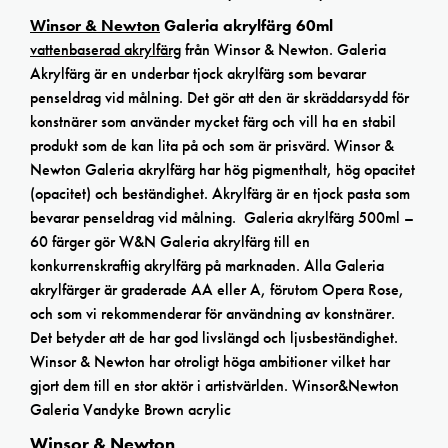
Winsor & Newton
Galeria akrylfärg 60ml
vattenbaserad akrylfärg
från Winsor & Newton. Galeria
Akrylfärg är en underbar tjock akrylfärg som bevarar
penseldrag vid målning. Det gör att den är skräddarsydd för
konstnärer som använder mycket färg och vill ha en stabil
produkt som de kan lita på och som är prisvärd. Winsor &
Newton Galeria akrylfärg har hög pigmenthalt, hög opacitet
(opacitet) och beständighet. Akrylfärg är en tjock pasta som
bevarar penseldrag vid målning. Galeria akrylfärg 500ml –
60 färger gör W&N Galeria akrylfärg till en
konkurrenskraftig akrylfärg på marknaden. Alla Galeria
akrylfärger är graderade AA eller A, förutom Opera Rose,
och som vi rekommenderar för användning av konstnärer.
Det betyder att de har god livslängd och ljusbeständighet.
Winsor & Newton har otroligt höga ambitioner vilket har
gjort dem till en stor aktör i artistvärlden. Winsor&Newton
Galeria Vandyke Brown acrylic
Winsor & Newton